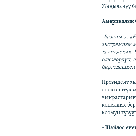
Жаңылануу б
Америкалык б
-Базаны өз а
экстремизм 
далилдедик. 
өлкөлөрдүн, 
биргелешкен 
Президент ан
өнөктөштүк м
чыйралтарын,
кепилдик бер
коомун түзүү
- Шайлоо өнө