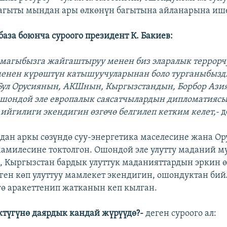
агыты мындан ары өлкөнүн багытына айланарына иш
аза боюнча суроого президент К. Бакиев:
ймагыбызга жайгаштыруу менен биз эларалык террорч
менен күрөштүн катышуучуларынан боло турганыбыз
Бул Орусиянын, АКШнын, Кыргызстандын, Борбор Ази
ошондой эле европалык саясатчылардын дипломатияс
ийгилиги экендигин өзгөчө белгилеп кетким келет,-
д
дан аркы сөзүндө суу-энергетика маселесине жана Ор
амилесине токтолгон. Ошондой эле улутту маданий м
 Кыргызстан бардык улуттук маданияттардын эркин ө
ген көп улуттуу мамлекет экендигин, ошондуктан бий
гө аракеттенип жатканын кеп кылган.
ктүгүнө даярдык кандай жүрүүдө?-
деген суроого ал: