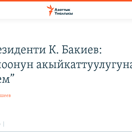
езиденти К. Бакиев:
оонун акыйкаттуулугун
ем”
йшеев
з