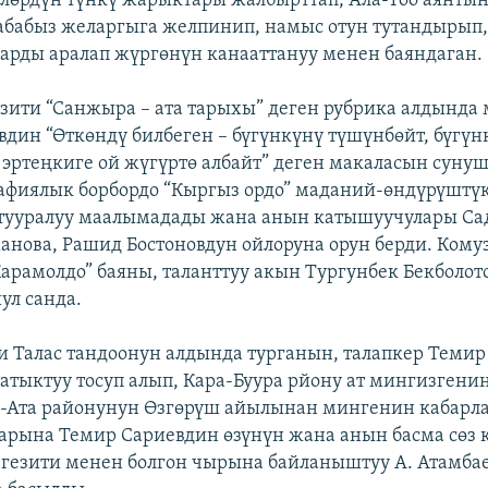
өлөрдүн түнкү жарыктары жалбырттап, Ала-Тоо аянты
абабыз желаргыга желпинип, намыс отун тутандырып,
аарды аралап жүргөнүн канааттануу менен баяндаган.
езити “Санжыра – ата тарыхы” деген рубрика алдында
вдин “Өткөндү билбеген – бүгүнкүнү түшүнбөйт, бүгүн
 эртеңкиге ой жүгүртө албайт” деген макаласын сунуш
афиялык борбордо “Кыргыз ордо” маданий-өндүрүштү
ү тууралуу маалымадады жана анын катышуучулары С
манова, Рашид Бостоновдун ойлоруна орун берди. Ком
арамолдо” баяны, таланттуу акын Тургунбек Бекболо
ул санда.
и Талас тандоонун алдында турганын, талапкер Темир
татыктуу тосуп алып, Кара-Буура рйону ат мингизгенин
й-Ата районунун Өзгөрүш айылынан мингенин кабарла
арына Темир Сариевдин өзүнүн жана анын басма сөз
” гезити менен болгон чырына байланыштуу А. Атамба