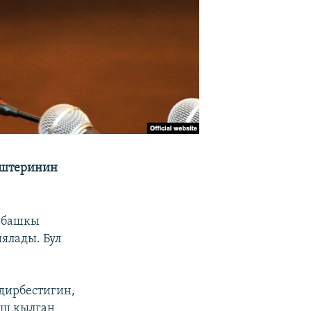
иштеринин
н башкы
ялады. Бул
лдирбестигин,
уш кылган