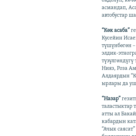
оңдолуп, көч
асмандап, Ас
автобустар ш
“Көк асаба”
г
Кусейин Исае
түшүнбөгөн –
элдик-этногр
түзүлгөндүг
Нияз, Роза А
Алдаярдын “К
ырлары да уш
“Назар”
гезит
таластыктар 
атты ал Бака
кабардын кат
“Ачык саясат