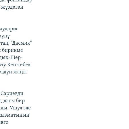
нда фонтандар
 жүздөгөн
 мударис
күнү
тап, “Дасмия”
к бирикме
адык-Шер-
узчу Кенжебек
товдун жаңы
 Сариевди
, дагы бир
ды. Ушул эле
 кызматынын
евге