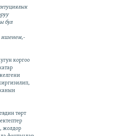
ституциялык
оруу
ы бул
 ишенем,-
кугун коргоо
катар
 келгени
киргизилип,
тканын
евдин төрт
ектептер
, жолдор