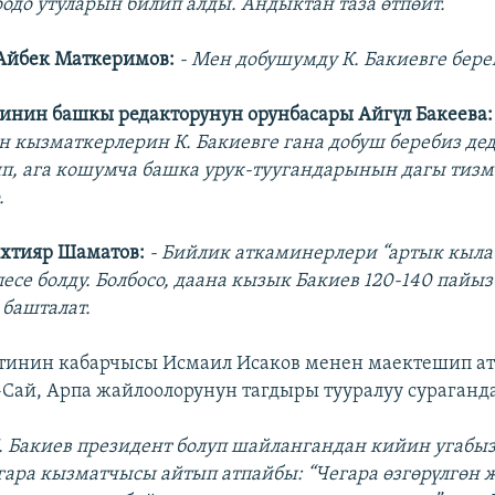
одо утуларын билип алды. Андыктан таза өтпөйт.
Айбек Маткеримов:
- Мен добушумду К. Бакиевге бере
тинин башкы редакторунун орунбасары Айгүл Бакеева
 кызматкерлерин К. Бакиевге гана добуш беребиз де
п, ага кошумча башка урук-туугандарынын дагы тиз
.
ахтияр Шаматов:
- Бийлик аткаминерлери “артык кылаб
есе болду. Болбосо, даана кызык Бакиев 120-140 пайы
башталат.
тинин кабарчысы Исмаил Исаков менен маектешип ат
ай, Арпа жайлоолорунун тагдыры тууралуу сураганда
 Бакиев президент болуп шайлангандан кийин угабыз
гара кызматчысы айтып атпайбы: “Чегара өзгөрүлгөн 