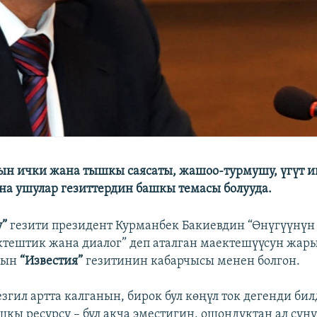
ын ички жана тышкы саясаты, жашоо-турмушу, үгүт 
на ушулар гезиттердин башкы темасы болууда.
у”
гезити президент Курманбек Бакиевдин “Өнүгүүнү
ктештик жана диалог” деп аталган маектешүүсун жары
нын
“Известия”
гезитинин кабарчысы менен болгон.
езгил артта калганын, бирок бул көңүл ток дегенди би
шкы ресурсу – бул акча эместигин, ошондуктан ал сун