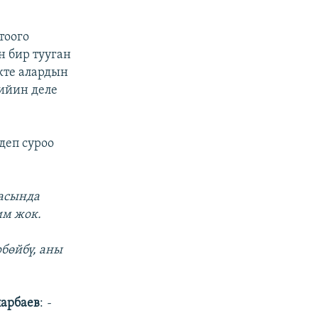
тоого
 бир тууган
кте алардын
кийин деле
деп суроо
расында
им жок.
өрбөйбү, аны
арбаев
:
-