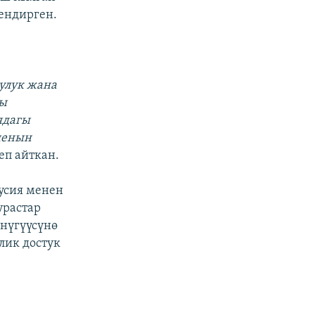
ендирген.
улук жана
ды
ядагы
ыенын
еп айткан.
усия менен
урастар
нүгүүсүнө
лик достук