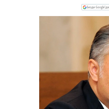
ЭЖЕ-СИҢДИЛЕР
Бизди Google'д
АЗАТТЫК+
ЫҢГАЙСЫЗ СУРООЛОР