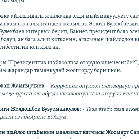
а басылды.
овка айылындагы жаңжалда элди мыйзмадуулукту сак
п камакка алынган деп жазылган Эркин Булекбаевдин
Булекбаев интервью берип, Бакиев президент боло эле
 болуп, ак бата алып кеткенин, агасынын шайлоодон 
нбестигин кеп кылган.
ары “Президенттик шайлоо таза өтөрүнө ишенесизби?” 
ым жарандар төмөнкүдөй жоопторду беришкен.
ижан Жамгырчиев:
- Коррупция өнүккөн өлкөлөрдүн а
измеде турган өлкөбүздө шайлоонун таза өтөрүнө ишен
иги Жолдошбек Бузурманкулов:
- Таза өтөбү, таза өтк
рдын өз абийрине койдум.
дин шайлоо штабынын маалымат катчысы Жоомарт Сап