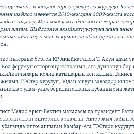
тканда тынч, эч кандай терс окуяларсыз жүрүүдө. Кон
янын шайлоо мөөнөтүн 2010-жылдан 2009-жылга кот
лабын колдоду. Мен мыйзамга баш ийген жаран катар
арып жатам. Шайлоонун акыйкаттуулугуна жана анын
ынын айкындыгына эч күмөн санабай тургандыгына
ген.
итке интервью берген КР Акыйкатчысы Т. Акун адам у
Көл форумун өткөргөнү жатканын, ага дүйнөнүн бир 
акыйкатчылары келип катышарын кеп кылып, Бакиев
 жылып, ГЭСтер курулуп, 30дан ашуун заводдор ишке 
хникалар улам-улам берилип атканы кубандырып жа
н.
ист Мелис Арып-Бектин макаласы да президент Баки
 жасап аткан иштерине арналган. Автор жыл сайын м
з убагында ишке ашпаган Камбар-Ата ГЭСтери курулуп