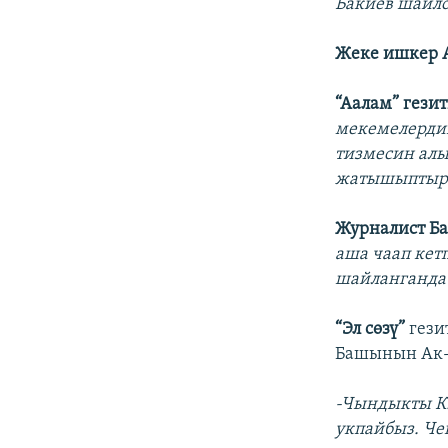
Бакиев шайло
Жеке ишкер 
“Аалам” гези
мекемелердин
тизмесин алы
жатышыптыр
Журналист Б
аша чаап кетп
шайланганда 
“Эл сөзү”
гези
Башынын Ак-С
-Чындыкты К.
укпайбыз. Че