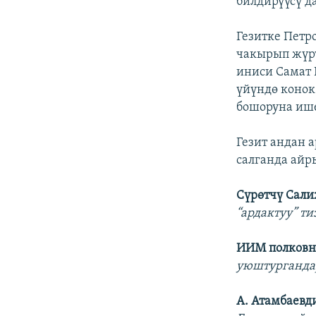
билдирүүсү д
Гезитке Петр
чакырып жүрү
иниси Самат 
үйүндө конок
бошоруна ише
Гезит андан 
салганда айр
Сүрөтчү Сал
“ардактуу” т
ИИМ полковн
уюштурганда
А. Атамбаев