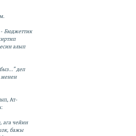
м.
:
-
Бюджеттик
диртип
месин алып
ыз...” деп
з менен
ып, Ат-
:
, ага чейин
жок, бажы