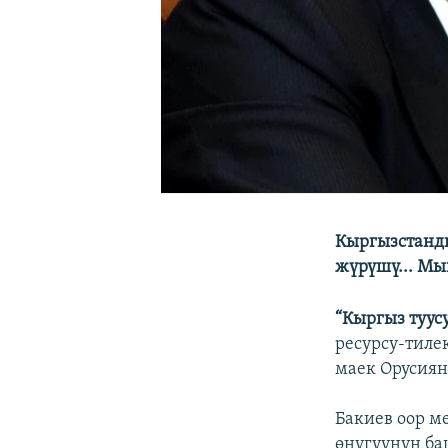
Кыргызстанд
жүрүшү... Мы
“Кыргыз туус
ресурсу-тиле
маек Орусия
Бакиев оор м
өнүгүүнүн ба