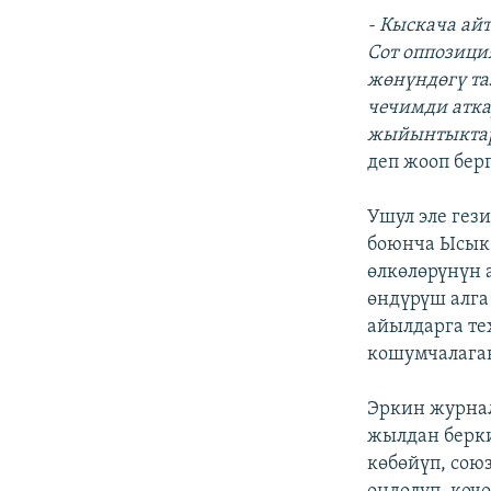
- Кыскача ай
Сот оппозици
жөнүндөгү та
чечимди атк
жыйынтыктар
деп жооп бер
Ушул эле гез
боюнча Ысык-
өлкөлөрүнүн 
өндүрүш алга
айылдарга те
кошумчалага
Эркин журнал
жылдан берки
көбөйүп, сою