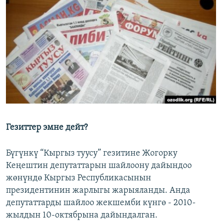
ОНЛАЙН ШЕРИНЕ
ЭЖЕ-СИҢДИЛЕР
АЗАТТЫК+
ЫҢГАЙСЫЗ СУРООЛОР
ЭЕ/АРнун бардык сайттары
Гезиттер эмне дейт?
Бүгүнкү “Кыргыз туусу” гезитине Жогорку
Кеңештин депутаттарын шайлоону дайындоо
жөнүндө Кыргыз Республикасынын
президентинин жарлыгы жарыяланды. Анда
депутаттарды шайлоо жекшемби күнгө - 2010-
жылдын 10-октябрына дайындалган.