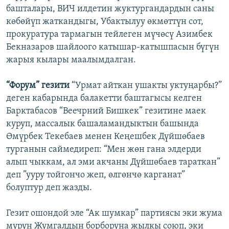
башталары, ВИЧ илдетин жуктургандардын саны
көбөйүп жаткандыгы, Убактылуу өкмөттүн сот,
прокуратура тармагын тейлеген мүчөсү Азимбек
Бекназаров шайлоого катышар-катышпасын бүгүн
жарыя кылары маалымдалган.
“Форум” гезити
“Урмат айткан ушакты уктуңарбы?”
деген кабарында балакетти баштагысы келген
Барктабасов “Веечрний Бишкек” гезитине маек
куруп, массалык башаламандыктын башында
Өмүрбек Текебаев менен Кеңешбек Дүйшөбаев
турганын саймедиреп: “Мен жөн гана элдерди
алып чыккам, ал эми акчаны Дүйшөбаев тараткан”
деп ”ууру тойгончо жеп, өлгөнчө карганат”
болуптур деп жазды.
Гезит ошондой эле “Ак шумкар” партиясы эки жума
мурун Жумгалдын борборуна жылкы союп, эки