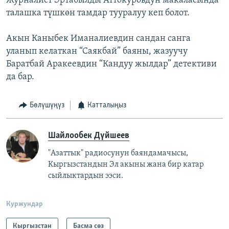
Журналист Эртабылды Аттокуровдун макаласында
талашка түшкөн тамдар тууралуу кеп болот.
Акын Каныбек Иманалиевдин сандан санга
уланып келаткан “Саякбай” баяны, жазуучу
Баратбай Аракеевдин “Кандуу жылдар” детективи
да бар.
Бөлүшүңүз
Катталыңыз
Шайлообек Дүйшеев
"Азаттык" радиосунун баяндамачысы,
Кыргызстандын Эл акыны жана бир катар
сыйлыктардын ээси.
Куржундар
Кыргызстан
Басма сөз