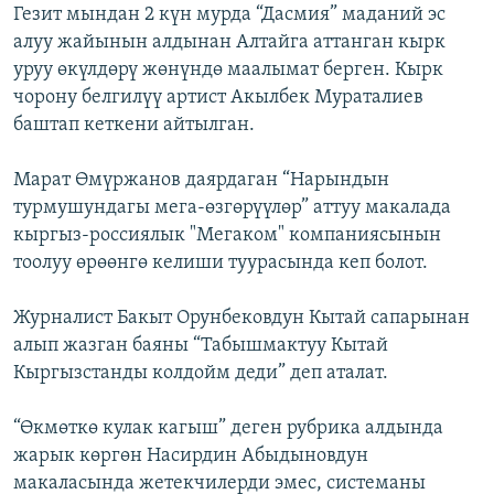
Гезит мындан 2 күн мурда “Дасмия” маданий эс
алуу жайынын алдынан Алтайга аттанган кырк
уруу өкүлдөрү жөнүндө маалымат берген. Кырк
чорону белгилүү артист Акылбек Мураталиев
баштап кеткени айтылган.
Марат Өмүржанов даярдаган “Нарындын
турмушундагы мега-өзгөрүүлөр” аттуу макалада
кыргыз-россиялык "Мегаком" компаниясынын
тоолуу өрөөнгө келиши туурасында кеп болот.
Журналист Бакыт Орунбековдун Кытай сапарынан
алып жазган баяны “Табышмактуу Кытай
Кыргызстанды колдойм деди” деп аталат.
“Өкмөткө кулак кагыш” деген рубрика алдында
жарык көргөн Насирдин Абыдыновдун
макаласында жетекчилерди эмес, системаны