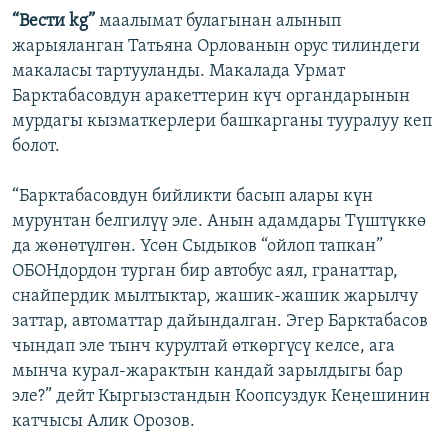
“Вести kg”
маалымат булагынан алынып
жарыяланган Татьяна Орлованын орус тилиндеги
макаласы тартууланды. Макалада Урмат
Барктабасовдун аракеттерин күч органдарынын
мурдагы кызматкерлери башкарганы тууралуу кеп
болот.
“Барктабасовдун бийликти басып алары күн
мурунтан белгилүү эле. Анын адамдары Түштүккө
да жөнөтүлгөн. Үсөн Сыдыков “ойлоп тапкан”
ОБОНдордон турган бир автобус аял, гранаттар,
снайпердик мылтыктар, жашик-жашик жарылчу
заттар, автоматтар дайындалган. Эгер Барктабасов
чындап эле тынч курултай өткөргүсү келсе, ага
мынча курал-жарактын кандай зарылдыгы бар
эле?” дейт Кыргызстандын Коопсуздук Кеңешинин
катчысы Алик Орозов.