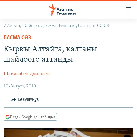
Линктер
Мазмунга
өтүңүз
7-Август, 2026-жыл, жума, Бишкек убактысы 00:08
Навигацияга
ЖАҢЫЛЫКТАР
өтүңүз
БАСМА СӨЗ
КЫРГЫЗСТАН
Издөөгө
Кыркы Алтайга, калганы
салыңыз
ДҮЙНӨ
КЫРГЫЗСТАН
шайлоого аттанды
УКРАИНА
САЯСАТ
ДҮЙНӨ
Шайлообек Дүйшеев
АТАЙЫН ИЛИКТӨӨ
ЭКОНОМИКА
БОРБОР АЗИЯ
10-Август, 2010
ТВ ПРОГРАММАЛАР
МАДАНИЯТ
ПОДКАСТ
БҮГҮН АЗАТТЫКТА
Бөлүшүңүз
ӨЗГӨЧӨ ПИКИР
ЭКСПЕРТТЕР ТАЛДАЙТ
Бизди Google'дан табыңыз
БИЗ ЖАНА ДҮЙНӨ
Русский
ДАНИСТЕ