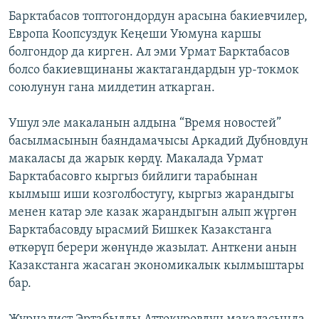
Барктабасов топтогондордун арасына бакиевчилер,
Европа Коопсуздук Кеңеши Уюмуна каршы
болгондор да кирген. Ал эми Урмат Барктабасов
болсо бакиевщинаны жактагандардын ур-токмок
союлунун гана милдетин аткарган.
Ушул эле макаланын алдына “Время новостей”
басылмасынын баяндамачысы Аркадий Дубновдун
макаласы да жарык көрдү. Макалада Урмат
Барктабасовго кыргыз бийлиги тарабынан
кылмыш иши козголбостугу, кыргыз жарандыгы
менен катар эле казак жарандыгын алып жүргөн
Барктабасовду ырасмий Бишкек Казакстанга
өткөрүп берери жөнүндө жазылат. Анткени анын
Казакстанга жасаган экономикалык кылмыштары
бар.