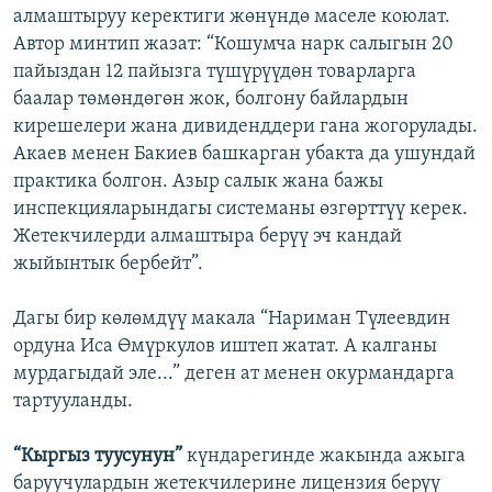
алмаштыруу керектиги жөнүндө маселе коюлат.
Автор минтип жазат: “Кошумча нарк салыгын 20
пайыздан 12 пайызга түшүрүүдөн товарларга
баалар төмөндөгөн жок, болгону байлардын
кирешелери жана дивиденддери гана жогорулады.
Акаев менен Бакиев башкарган убакта да ушундай
практика болгон. Азыр салык жана бажы
инспекцияларындагы системаны өзгөрттүү керек.
Жетекчилерди алмаштыра берүү эч кандай
жыйынтык бербейт”.
Дагы бир көлөмдүү макала “Нариман Түлеевдин
ордуна Иса Өмүркулов иштеп жатат. А калганы
мурдагыдай эле...” деген ат менен окурмандарга
тартууланды.
“Кыргыз туусунун”
күндарегинде жакында ажыга
баруучулардын жетекчилерине лицензия берүү