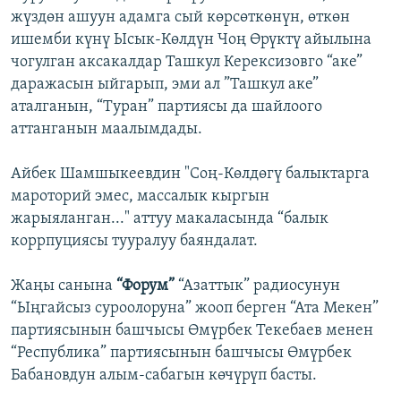
жүздөн ашуун адамга сый көрсөткөнүн, өткөн
ишемби күнү Ысык-Көлдүн Чоң Өрүктү айылына
чогулган аксакалдар Ташкул Керексизовго “аке”
даражасын ыйгарып, эми ал ”Ташкул аке”
аталганын, “Туран” партиясы да шайлоого
аттанганын маалымдады.
Айбек Шамшыкеевдин "Соң-Көлдөгү балыктарга
мароторий эмес, массалык кыргын
жарыяланган..." аттуу макаласында “балык
коррпуциясы тууралуу баяндалат.
Жаңы санына
“Форум”
“Азаттык” радиосунун
“Ыңгайсыз суроолоруна” жооп берген “Ата Мекен”
партиясынын башчысы Өмүрбек Текебаев менен
“Республика” партиясынын башчысы Өмүрбек
Бабановдун алым-сабагын көчүрүп басты.