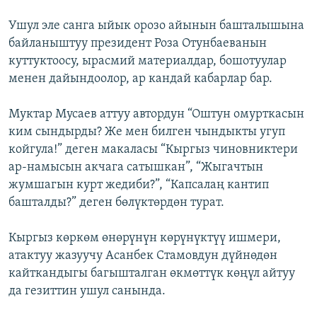
Ушул эле санга ыйык орозо айынын башталышына
байланыштуу президент Роза Отунбаеванын
куттуктоосу, ырасмий материалдар, бошотуулар
менен дайындоолор, ар кандай кабарлар бар.
Муктар Мусаев аттуу автордун “Оштун омурткасын
ким сындырды? Же мен билген чындыкты угуп
койгула!” деген макаласы “Кыргыз чиновниктери
ар-намысын акчага сатышкан”, “Жыгачтын
жумшагын курт жедиби?”, “Капсалаң кантип
башталды?” деген бөлүктөрдөн турат.
Кыргыз көркөм өнөрүнүн көрүнүктүү ишмери,
атактуу жазуучу Асанбек Стамовдун дүйнөдөн
кайткандыгы багышталган өкмөттүк көңүл айтуу
да гезиттин ушул санында.