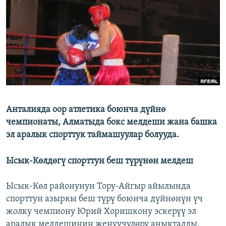
ОНЛАЙН ШЕРИНЕ
ЭЖЕ-СИҢДИЛЕР
АЗАТТЫК+
ЫҢГАЙСЫЗ СУРООЛОР
ЭЕ/АРнун бардык сайттары
Анталияда оор атлетика боюнча дүйнө
чемпионаты, Алматыда бокс мелдеши жана башка
эл аралык спорттук таймашуулар болууда.
Ысык-Көлдөгү спорттун беш түрүнөн мелдеш
Ысык-Көл районунун Тору-Айгыр айылында
спорттун азыркы беш түрү боюнча дүйнөнүн үч
жолку чемпиону Юрий Хоришкону эскерүү эл
аралык мелдешинин жеңүүчүлөрү аныкталды.