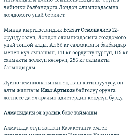
Анталиядагы дүйнө чемпионатында 25-орунга
чейинки балбандарга Лондон олимпиадасына
жолдомого упай берилет.
Мында кыргызстандык
Бекзат Осмоналиев
12-
орунду ээлеп, Лондон олимпиадасына жолдомого
упай топтой алды. Ал 56 кг салмактагы балбандар
менен күч сынашып, 141 кг оордукту түртүп, 115 кг
салмакты жулкуп көтөрүп, 256 кг салмакты
багындырды.
Дүйнө чемпионатынын эң жаш катышуучусу, он
алты жаштагы
Изат Артыков
байгелүү орунга
жетпесе да эл аралык адистердин көңүлүн бурду.
Алматыдагы эл аралык бокс таймашы
Алматыда өтүп жаткан Казакстанга эмгек