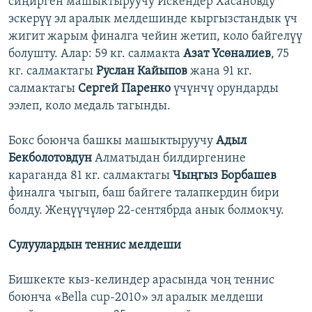
сиңирген машыктыруучу Искендер Хасановду
эскерүү эл аралык мелдешинде кыргызстандык үч
жигит жарым финалга чейин жетип, коло байгелүү
болушту. Алар: 59 кг. салмакта
Азат Үсөналиев
, 75
кг. салмактагы
Руслан Кайыпов
жана 91 кг.
салмактагы
Сергей Паренко
үчүнчү орундарды
ээлеп, коло медаль тагынды.
Бокс боюнча башкы машыктыруучу
Адыл
Бекболотовдун
Алматыдан билдиргенине
караганда 81 кг. салмактагы
Чыңгыз Борбашев
финалга чыгып, баш байгеге талапкердин бири
болду. Жеңүүчүлөр 22-сентябрда анык болмокчу.
Сулуулардын теннис мелдеши
Бишкекте кыз-келиндер арасында чоң теннис
боюнча «Bella cup-2010» эл аралык мелдеши