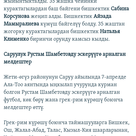
жыйынтыкталды. 35 жашка чейинки
курактагылардан баш байгени бишкектик
Сабина
Корсунова
жеңип алды. Бишкектик
Айзада
Мамыралиева
күмүш байгелүү болду. 35 жаштан
жогорку курактагылардан бишкектик
Наталья
Клименко
биринчи орунду камсыз кылды.
Саруулук Рустам Шамбетовду эскерүүгө арналган
мелдештер
Жети-өгүз районунун Саруу айылында 7-апрелде
Ала-Тоо аянтында ыңкылап учурунда курман
болгон Рустам Шамбетовду эскерүүгө арналган
футбол, көк бөрү жана грек-рим күрөшү боюнча
мелдештер өттү.
Грек-рим күрөшү боюнча таймашууларга Бишкек,
Ош, Жалал-Абад, Талас, Кызыл-Кия шаарларынан,