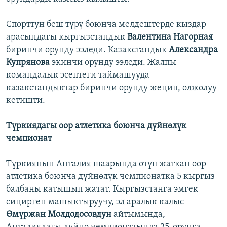
Спорттун беш түрү боюнча мелдештерде кыздар
арасындагы кыргызстандык
Валентина Нагорная
биринчи орунду ээледи. Казакстандык
Александра
Купрянова
экинчи орунду ээледи. Жалпы
командалык эсептеги таймашууда
казакстандыктар биринчи орунду жеңип, олжолуу
кетишти.
Түркиядагы оор атлетика боюнча дүйнөлүк
чемпионат
Түркиянын Анталия шаарында өтүп жаткан оор
атлетика боюнча дүйнөлүк чемпионатка 5 кыргыз
балбаны катышып жатат. Кыргызстанга эмгек
сиңирген машыктыруучу, эл аралык калыс
Өмүржан Молдодосовдун
айтымында,