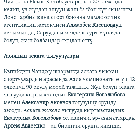
Чүй жана Ысык-Көл облустарынан 20 команда
келип, үч жүздөн ашуун жаш балбан күч сынашты.
Дене тарбия жана спорт боюнча мамлекеттик
агенттиктин жетекчиси
Алмазбек Касеновдун
айтымында, Саруудагы мелдеш курч мүнөздө
болуп, жаш балбандар сындан өттү.
Азиянын аскага чыгуучулары
Кытайдын Чанджу шаарында аскага чыккан
спортчулардын арасында Азия чемпионаты өтүп, 12
өлкөнүн 90 өкүлү мөрөй талашты. Жуп болуп аскага
чыгууда кыргызстандык
Екатерина Боголюбова
менен
Александр Аксенов
тогузунчу орунду
ээледи. Аскага жекече чыгууда кыргызстандык
Екатерина Боголюбова
сегизинчи, эр-азаматтардан
Артем Авдеенко
– он биринчи орунга илинди.