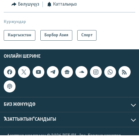
Бөлүшүңүз
Катталыңыз
Куржундар
Кыргызстан
Борбор Азия
Спорт
ОНЛАЙН ШЕРИНЕ
БИЗ ЖӨНҮНДӨ
"АЗАТТЫКТЫН" САНДЫГЫ
Азаттык үналгысы © 2026 RFE/RL, Inc. Бардык укуктар