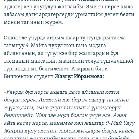
ардагерлер унутулуп жатпайбы. Эми эч нерсе кыла
албасам дагы ардагерлерди урматтайм деген белги
менен тагынып жүрөм.
Ошол эле учурда айрым шаар тургундары тасма
тагынуу 9-Майга чукул жөн гана модага
айланганын, ал түгүл кээ бир жаштардын бул
тасманын максатын, маанисин толук түшүнүшпөй
тургандыгын белгилешет. Алардын бири
Бишкектик студент
Жазгүл Ибраимова:
-Учурда бул нерсе модага деле айланып кетти
болуш керек. Анткени кээ бир эл өздөрү тагынып
жүрсө дагы, эмне үчүн тагынып жүргөндөрүн
билишпейт. Жөн эле мода болгон үчүн эле. Анан
айта кетчү нерсе, менимче көп жаштар 9-Май Улуу
Жеңиш күнү экенин, кайсы жылдары болуп, кайсы
согуштан жеңгенибизди так деле өздөрү билбейт