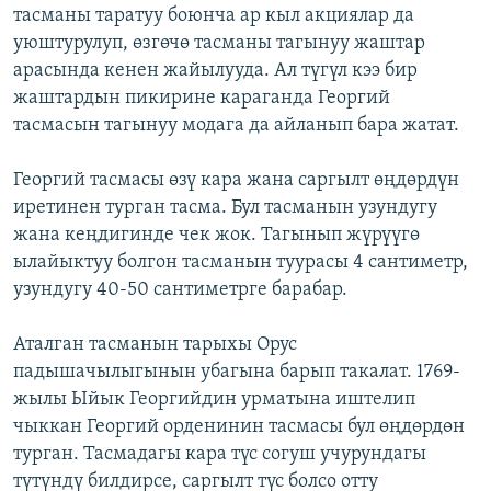
тасманы таратуу боюнча ар кыл акциялар да
уюштурулуп, өзгөчө тасманы тагынуу жаштар
арасында кенен жайылууда. Ал түгүл кээ бир
жаштардын пикирине караганда Георгий
тасмасын тагынуу модага да айланып бара жатат.
Георгий тасмасы өзү кара жана саргылт өңдөрдүн
иретинен турган тасма. Бул тасманын узундугу
жана кеңдигинде чек жок. Тагынып жүрүүгө
ылайыктуу болгон тасманын туурасы 4 сантиметр,
узундугу 40-50 сантиметрге барабар.
Аталган тасманын тарыхы Орус
падышачылыгынын убагына барып такалат. 1769-
жылы Ыйык Георгийдин урматына иштелип
чыккан Георгий орденинин тасмасы бул өңдөрдөн
турган. Тасмадагы кара түс согуш учурундагы
түтүндү билдирсе, саргылт түс болсо отту