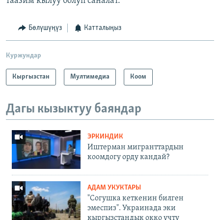
таазим кылуу болуп саналат.
Бөлүшүңүз
Катталыңыз
Куржундар
Кыргызстан
Мултимедиа
Коом
Дагы кызыктуу баяндар
ЭРКИНДИК
Иштерман мигранттардын
коомдогу орду кандай?
АДАМ УКУКТАРЫ
"Согушка кеткенин билген
эмеспиз". Украинада эки
кыргызстандык окко учту