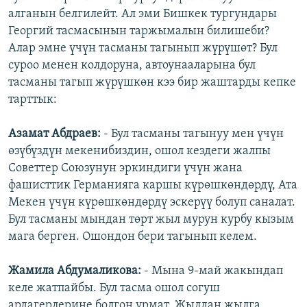
алганын белгилейт. Ал эми Бишкек тургундары
Георгий тасмасынын таржымалын билишеби?
Алар эмне үчүн тасманы тагынып жүрүшөт? Бул
суроо менен колдоруна, автоунааларына бул
тасманы тагып жүрүшкөн кээ бир жаштарды кепке
тарттык:
Азамат Абдраев:
- Бул тасманы тагынуу мен үчүн
өзүбүздүн мекенибиздин, ошол кездеги жалпы
Советтер Союзунун эркиндиги үчүн жана
фашисттик Германияга каршы күрөшкөндөрдү, Ата
Мекен үчүн күрөшкөндөрдү эскерүү болуп саналат.
Бул тасманы мындан төрт жыл мурун курбу кызым
мага берген. Ошондон бери тагынып келем.
Жамила Абдумаликова:
- Мына 9-май жакындап
келе жатпайбы. Бул тасма ошол согуш
ардагерлерине болгон урмат. Жылдан жылга