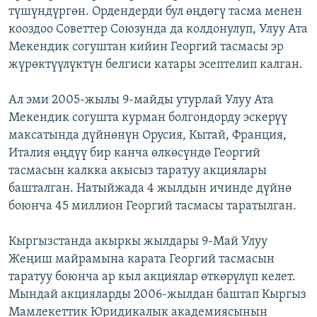
түшүндүргөн. Ордендерди бул өңдөгү тасма менен
кооздоо Советтер Союзунда да колдонулуп, Улуу Ата
Мекендик согуштан кийин Георгий тасмасы эр
жүрөктүүлүктүн белгиси катары эсептелип калган.
Ал эми 2005-жылы 9-майды утурлай Улуу Ата
Мекендик согушта курман болгондорду эскерүү
максатында дүйнөнүн Орусия, Кытай, Франция,
Италия өңдүү бир канча өлкөсүндө Георгий
тасмасын калкка акысыз таратуу акциялары
башталган. Натыйжада 4 жылдын ичинде дүйнө
боюнча 45 миллион Георгий тасмасы таратылган.
Кыргызстанда акыркы жылдары 9-Май Улуу
Жеңиш майрамына карата Георгий тасмасын
таратуу боюнча ар кыл акциялар өткөрүлүп келет.
Мындай акцияларды 2006-жылдан баштап Кыргыз
Мамлекеттик Юридикалык академиясынын