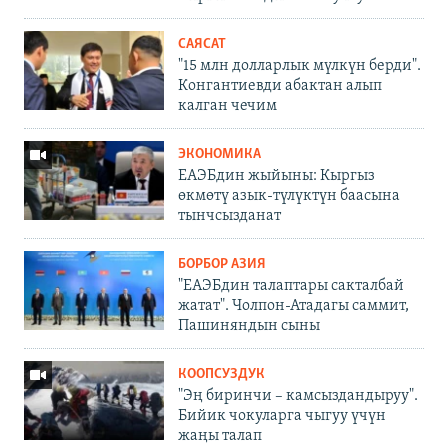
САЯСАТ
"15 млн долларлык мүлкүн берди".
Конгантиевди абактан алып
калган чечим
ЭКОНОМИКА
ЕАЭБдин жыйыны: Кыргыз
өкмөтү азык-түлүктүн баасына
тынчсызданат
БОРБОР АЗИЯ
"ЕАЭБдин талаптары сакталбай
жатат". Чолпон-Атадагы саммит,
Пашиняндын сыны
КООПСУЗДУК
"Эң биринчи – камсыздандыруу".
Бийик чокуларга чыгуу үчүн
жаңы талап