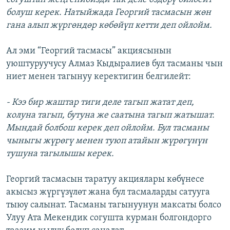
болуш керек. Натыйжада Георгий тасмасын жөн
гана алып жүргөндөр көбөйүп кетти деп ойлойм.
Ал эми “Георгий тасмасы” акциясынын
уюштуруучусу Алмаз Кыдыралиев бул тасманы чын
ниет менен тагынуу керектигин белгилейт:
- Кээ бир жаштар тиги деле тагып жатат деп,
колуна тагып, бутуна же саатына тагып жатышат.
Мындай болбош керек деп ойлойм. Бул тасманы
чыныгы жүрөгү менен туюп атайын жүрөгүнүн
тушуна тагылышы керек.
Георгий тасмасын таратуу акциялары көбүнесе
акысыз жүргүзүлөт жана бул тасмаларды сатууга
тыюу салынат. Тасманы тагынуунун максаты болсо
Улуу Ата Мекендик согушта курман болгондорго