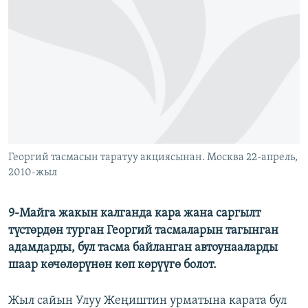
ОНЛАЙН ШЕРИНЕ
ЭЖЕ-СИҢДИЛЕР
АЗАТТЫК+
ЫҢГАЙСЫЗ СУРООЛОР
ЭЕ/АРнун бардык сайттары
Георгий тасмасын таратуу акциясынан. Москва 22-апрель,
2010-жыл
9-Майга жакын калганда кара жана саргылт
түстөрдөн турган Георгий тасмаларын тагынган
адамдарды, бул тасма байланган автоунааларды
шаар көчөлөрүнөн көп көрүүгө болот.
Жыл сайын Улуу Жеңиштин урматына карата бул