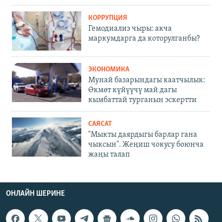
КОРРУПЦИЯ
Гемодиализ чыры: акча
маркумдарга да которулганбы?
ЭКОНОМИКА
Мунай базарындагы каатчылык:
Өкмөт күйүүчү май дагы
кымбаттай турганын эскертти
САЯСАТ
"Мыкты даярдыгы барлар гана
чыксын". Жеңиш чокусу боюнча
жаңы талап
ОНЛАЙН ШЕРИНЕ