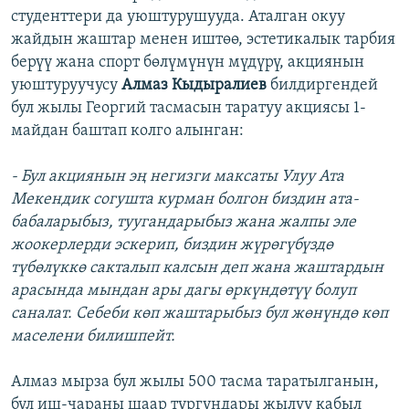
студенттери да уюштурушууда. Аталган окуу
жайдын жаштар менен иштөө, эстетикалык тарбия
берүү жана спорт бөлүмүнүн мүдүрү, акциянын
уюштуруучусу
Алмаз Кыдыралиев
билдиргендей
бул жылы Георгий тасмасын таратуу акциясы 1-
майдан баштап колго алынган:
- Бул акциянын эң негизги максаты Улуу Ата
Мекендик согушта курман болгон биздин ата-
бабаларыбыз, туугандарыбыз жана жалпы эле
жоокерлерди эскерип, биздин жүрөгүбүздө
түбөлүккө сакталып калсын деп жана жаштардын
арасында мындан ары дагы өркүндөтүү болуп
саналат. Себеби көп жаштарыбыз бул жөнүндө көп
маселени билишпейт.
Алмаз мырза бул жылы 500 тасма таратылганын,
бул иш-чараны шаар тургундары жылуу кабыл