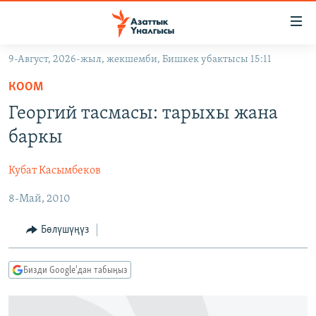
Линктер
Мазмунга
өтүңүз
9-Август, 2026-жыл, жекшемби, Бишкек убактысы 15:11
Навигацияга
ЖАҢЫЛЫКТАР
өтүңүз
КООМ
КЫРГЫЗСТАН
Издөөгө
Георгий тасмасы: тарыхы жана
салыңыз
ДҮЙНӨ
КЫРГЫЗСТАН
баркы
УКРАИНА
САЯСАТ
ДҮЙНӨ
Кубат Касымбеков
АТАЙЫН ИЛИКТӨӨ
ЭКОНОМИКА
БОРБОР АЗИЯ
8-Май, 2010
ТВ ПРОГРАММАЛАР
МАДАНИЯТ
ПОДКАСТ
БҮГҮН АЗАТТЫКТА
Бөлүшүңүз
ӨЗГӨЧӨ ПИКИР
ЭКСПЕРТТЕР ТАЛДАЙТ
Бизди Google'дан табыңыз
БИЗ ЖАНА ДҮЙНӨ
Русский
ДАНИСТЕ