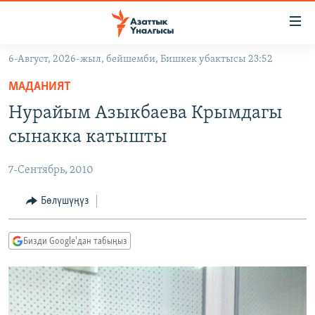
Линктер
Мазмунга
өтүңүз
6-Август, 2026-жыл, бейшемби, Бишкек убактысы 23:52
Навигацияга
ЖАҢЫЛЫКТАР
өтүңүз
МАДАНИЯТ
КЫРГЫЗСТАН
Издөөгө
Нурайым Азыкбаева Крымдагы
салыңыз
ДҮЙНӨ
КЫРГЫЗСТАН
сынакка катышты
УКРАИНА
САЯСАТ
ДҮЙНӨ
7-Сентябрь, 2010
АТАЙЫН ИЛИКТӨӨ
ЭКОНОМИКА
БОРБОР АЗИЯ
ТВ ПРОГРАММАЛАР
Бөлүшүңүз
МАДАНИЯТ
ПОДКАСТ
БҮГҮН АЗАТТЫКТА
Бизди Google'дан табыңыз
ӨЗГӨЧӨ ПИКИР
ЭКСПЕРТТЕР ТАЛДАЙТ
БИЗ ЖАНА ДҮЙНӨ
Русский
ДАНИСТЕ