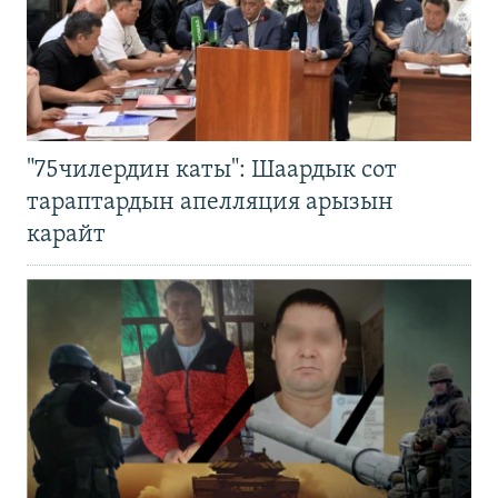
"75чилердин каты": Шаардык сот
тараптардын апелляция арызын
карайт