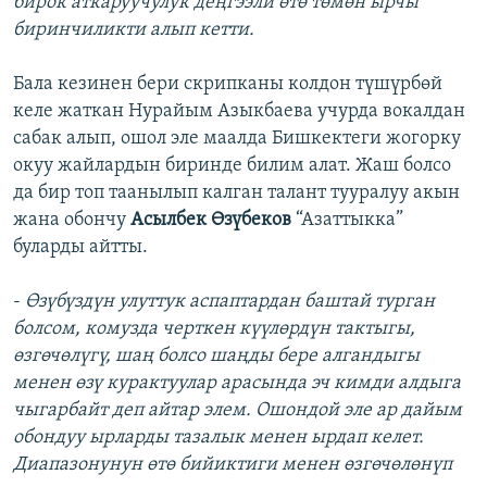
бирок аткаруучулук деңгээли өтө төмөн ырчы
биринчиликти алып кетти.
Бала кезинен бери скрипканы колдон түшүрбөй
келе жаткан Нурайым Азыкбаева учурда вокалдан
сабак алып, ошол эле маалда Бишкектеги жогорку
окуу жайлардын биринде билим алат. Жаш болсо
да бир топ таанылып калган талант тууралуу акын
жана обончу
Асылбек Өзүбеков
“Азаттыкка”
буларды айтты.
-
Өзүбүздүн улуттук аспаптардан баштай турган
болсом, комузда черткен күүлөрдүн тактыгы,
өзгөчөлүгү, шаң болсо шаңды бере алгандыгы
менен өзү курактуулар арасында эч кимди алдыга
чыгарбайт деп айтар элем. Ошондой эле ар дайым
обондуу ырларды тазалык менен ырдап келет.
Диапазонунун өтө бийиктиги менен өзгөчөлөнүп