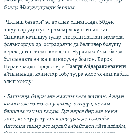
өлкөлүк музыканттардан иштешкенге сунуштар
болду. Макулдугумду бердим.
“Чыгыш базары” эл аралык сынагында 50дөн
ашуун ар улуттун ырчылары күч сынашкан.
Сынакта катышуучулар аткарып жаткан ырларда
фольклордук да, эстрадалык да белгилер болушу
керек деген талап коюлган. Нурайым Азыкбаева
бул сынакта эң жаш аткаруучу болгон. Бирок,
Нурайымдын продюсери
Назгүл Айдаралиеванын
айтымында, калыстар тобу туура эмес чечим кабыл
алып койду:
-
Башында баары эле жакшы келе жаткан. Андан
кийин эле топтогон упайлар өзгөрүп, чечим
башкача чыгып калды. Бул нерсе бир эле мени
эмес, көпчүлүктү таң калдырды деп ойлойм.
Анткени такыр эле ырдай албайт деп айта албайм,