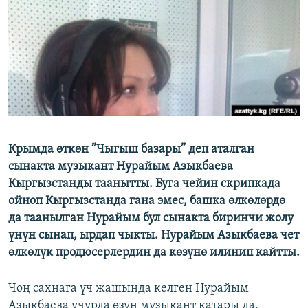
ОНЛАЙН ШЕРИНЕ
ЭЖЕ-СИҢДИЛЕР
АЗАТТЫК+
ЫҢГАЙСЫЗ СУРООЛОР
ЭЕ/АРнун бардык сайттары
Крымда өткөн ”Чыгыш базары” деп аталган
сынакта музыкант Нурайым Азыкбаева
Кыргызстанды таанытты. Буга чейин скрипкада
ойноп Кыргызстанда гана эмес, башка өлкөлөрдө
да таанылган Нурайым бул сынакта биринчи жолу
үнүн сынап, ырдап чыкты. Нурайым Азыкбаева чет
өлкөлүк продюсерлердин да көзүнө илинип кайтты.
Чоң сахнага үч жашында келген Нурайым
Азыкбаева учурда өзүн музыкант катары да,