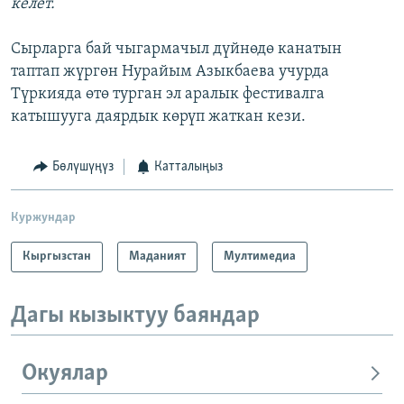
келет.
Сырларга бай чыгармачыл дүйнөдө канатын
таптап жүргөн Нурайым Азыкбаева учурда
Түркияда өтө турган эл аралык фестивалга
катышууга даярдык көрүп жаткан кези.
Бөлүшүңүз
Катталыңыз
Куржундар
Кыргызстан
Маданият
Мултимедиа
Дагы кызыктуу баяндар
Окуялар