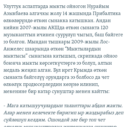
Улуттук аспаптарда мыкты ойногон Нурайым
Азыкбаева алгачкы жолу 14 жашында Прибалтика
өлкөлөрүндө өткөн сынакка катышкан. Андан
кийин 2007-жылы АКШда өткөн сынакта 120
музыканттын ичинен суурулуп чыгып, баш байгеге
ээ болгон. Мындан тышкары 2009-жылы Лос-
Анжелес шаарында өткөн “Мыктылардын
мыктысы” сынагына катышып, скрипкада ойноо
боюнча мыкты көрсөткүчтөргө ээ болуп, алтын
медаль жеңип алган. Бул ирет Крымда өткөн
сынакта байгелүү орундарга ээ болбосо да чет
өлкөлүк продюсерлердин көзүнө илинип,
мекенине бир катар сунуштар менен кайтты:
-
Мага катышуучулардын таланттары абдан жакты.
Алар менен келечекте биригип ыр жаздырабыз деп
сүйлөшүп келдим. Ошондой эле бир топ чет