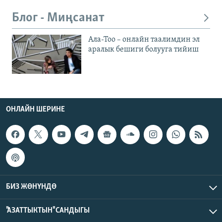
Блог - Миңсанат
Ала-Тоо – онлайн таалимдин эл
аралык бешиги болууга тийиш
ОНЛАЙН ШЕРИНЕ
БИЗ ЖӨНҮНДӨ
"АЗАТТЫКТЫН" САНДЫГЫ