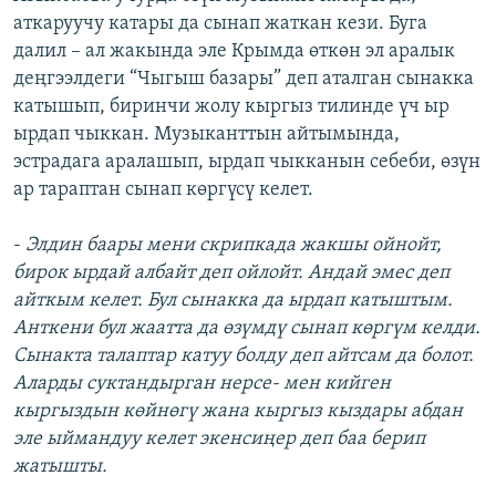
аткаруучу катары да сынап жаткан кези. Буга
далил – ал жакында эле Крымда өткөн эл аралык
деңгээлдеги “Чыгыш базары” деп аталган сынакка
катышып, биринчи жолу кыргыз тилинде үч ыр
ырдап чыккан. Музыканттын айтымында,
эстрадага аралашып, ырдап чыкканын себеби, өзүн
ар тараптан сынап көргүсү келет.
-
Элдин баары мени скрипкада жакшы ойнойт,
бирок ырдай албайт деп ойлойт. Андай эмес деп
айткым келет. Бул сынакка да ырдап катыштым.
Анткени бул жаатта да өзүмдү сынап көргүм келди.
Сынакта талаптар катуу болду деп айтсам да болот.
Аларды суктандырган нерсе- мен кийген
кыргыздын көйнөгү жана кыргыз кыздары абдан
эле ыймандуу келет экенсиңер деп баа берип
жатышты.