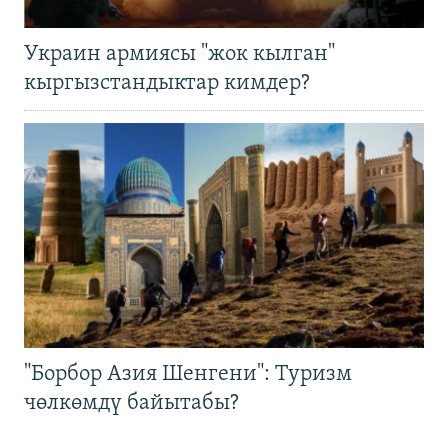
Украин армиясы "жок кылган"
кыргызстандыктар кимдер?
"Борбор Азия Шенгени": Туризм
чөлкөмдү байытабы?