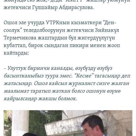
жөнүндө сөз жок,-
деди “AMITY” жаштар уюмунун
жетекчиси Гүлшайыр Абдирасулова.
Ошол эле учурда УТРКнын кызматкери “Ден-
соолук” теледолбоорунун жетекчиси Зийнакүл
Термечикова жаштардын бул жигердүүлүгүн
кубаттап, бирок сындаган пикири менен жооп
кайтарды:
- Улуттук биринчи каналды, өзүбүздү өзүбүз
басынтканыбыз туура эмес. “Кесме” тагасыңар деп
жатасыңар. Ошол кайсыл журналист сизге жалган
маалымат таратып жаткан болсо ошонун өзүнө
кайрылсаңар жакшы болмок.