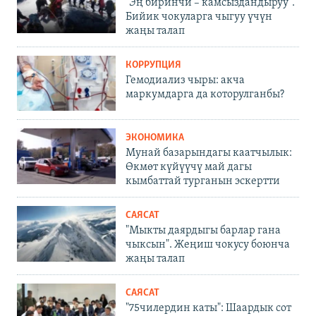
"Эң биринчи – камсыздандыруу".
Бийик чокуларга чыгуу үчүн
жаңы талап
КОРРУПЦИЯ
Гемодиализ чыры: акча
маркумдарга да которулганбы?
ЭКОНОМИКА
Мунай базарындагы каатчылык:
Өкмөт күйүүчү май дагы
кымбаттай турганын эскертти
САЯСАТ
"Мыкты даярдыгы барлар гана
чыксын". Жеңиш чокусу боюнча
жаңы талап
САЯСАТ
"75чилердин каты": Шаардык сот