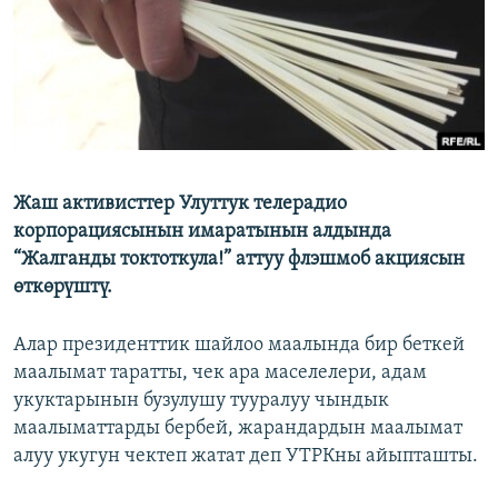
ОНЛАЙН ШЕРИНЕ
ЭЖЕ-СИҢДИЛЕР
АЗАТТЫК+
ЫҢГАЙСЫЗ СУРООЛОР
ЭЕ/АРнун бардык сайттары
Жаш активисттер Улуттук телерадио
корпорациясынын имаратынын алдында
“Жалганды токтоткула!” аттуу флэшмоб акциясын
өткөрүштү.
Алар президенттик шайлоо маалында бир беткей
маалымат таратты, чек ара маселелери, адам
укуктарынын бузулушу тууралуу чындык
маалыматтарды бербей, жарандардын маалымат
алуу укугун чектеп жатат деп УТРКны айыпташты.