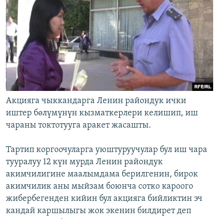
Акцияга чыккандарга Ленин райондук ички
иштер бөлүмүнүн кызматкерлери келишип, иш
чараны токтотууга аракет жасашты.
Тартип коргоочуларга уюштуруучулар бул иш чара
тууралуу 12 күн мурда Ленин райондук
акимчилигине маалымдама берилгенин, бирок
акимчилик аны мыйзам боюнча сотко кароого
жибербегенден кийин бул акцияга бийликтин эч
кандай каршылыгы жок экенин билдирет деп