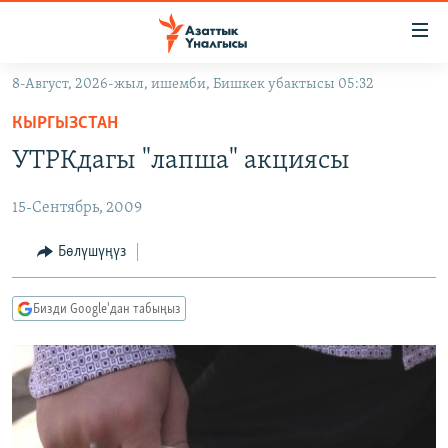
Линктер
Мазмунга
өтүңүз
8-Август, 2026-жыл, ишемби, Бишкек убактысы 05:32
Навигацияга
ЖАҢЫЛЫКТАР
өтүңүз
КЫРГЫЗСТАН
КЫРГЫЗСТАН
Издөөгө
УТРКдагы "лапша" акциясы
салыңыз
ДҮЙНӨ
КЫРГЫЗСТАН
15-Сентябрь, 2009
УКРАИНА
САЯСАТ
ДҮЙНӨ
АТАЙЫН ИЛИКТӨӨ
ЭКОНОМИКА
БОРБОР АЗИЯ
Бөлүшүңүз
ТВ ПРОГРАММАЛАР
МАДАНИЯТ
Бизди Google'дан табыңыз
ПОДКАСТ
БҮГҮН АЗАТТЫКТА
ӨЗГӨЧӨ ПИКИР
ЭКСПЕРТТЕР ТАЛДАЙТ
БИЗ ЖАНА ДҮЙНӨ
Русский
ДАНИСТЕ