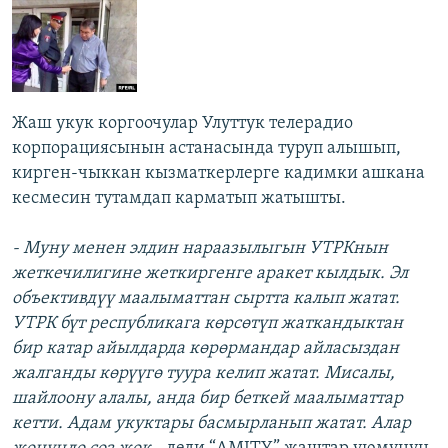
Жаш укук коргоочулар Улуттук телерадио
корпорациясынын астанасында туруп алышып,
кирген-чыккан кызматкерлерге кадимки ашкана
кесмесин тутамдап карматып жатышты.
- Муну менен элдин нараазылыгын УТРКнын
жеткечилигине жеткиргенге аракет кылдык. Эл
объективдүү маалыматтан сыртта калып жатат.
УТРК бүт республикага көрсөтүп жаткандыктан
бир катар айылдарда көрөрмандар айласыздан
жалганды көрүүгө туура келип жатат. Мисалы,
шайлоону алалы, анда бир беткей маалыматтар
кетти. Адам укуктары басмырланып жатат. Алар