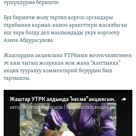
түшүндүрмө беришти.
Бул биринчи жолу тартип коргоо органдары
тарабынан кармап-камоо аракеттери жасалбаган
иш чара болду деп маалымдады укук коргоочу
Азиза Абдурасулова.
Жаштардын акциясына УТРКнын жетекчилигинен
эч ким чыгып жолуккан жок жана “Азаттыкка”
акция тууралуу комментарий берүүдөн баш
тартышты.
Жаштар УТРК алдында "кесме" акциясын өткөрдү
автор
Азаттык Үналгысы | Кыргызстан: видео, фото, кабарлар
No media source currently available