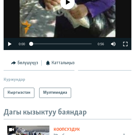
0:00
0:56
Бөлүшүңүз
Катталыңыз
Куржундар
Кыргызстан
Мултимедиа
Дагы кызыктуу баяндар
КООПСУЗДУК