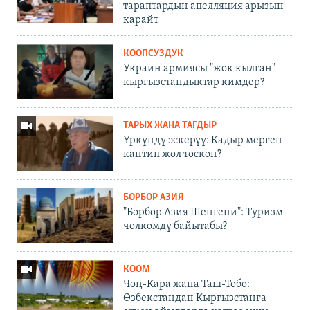
тараптардын апелляция арызын
карайт
КООПСУЗДУК
Украин армиясы "жок кылган"
кыргызстандыктар кимдер?
ТАРЫХ ЖАНА ТАГДЫР
Үркүндү эскерүү: Кадыр мерген
кантип жол тоскон?
БОРБОР АЗИЯ
"Борбор Азия Шенгени": Туризм
чөлкөмдү байытабы?
КООМ
Чоң-Кара жана Таш-Төбө:
Өзбекстандан Кыргызстанга