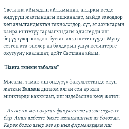
Светлана айымдын айтымында, акыркы кезде
өндүрүш жаатындагы ишканалар, майда заводдор
көп ачылгандыктан технологдор, сүт, эт азыктарын
кайра иштетүү тармагындагы адистерди иш
берүүчүлөр колдон-буттан алып кетишүүдө. Муну
сезген ата-энелер да балдарын ушул кесиптерге
окутууну каалашат, дейт Светлана айым.
"Нанга тыйын табалам"
Мисалы, тамак-аш өндүрүү факультетинде окуп
жаткан
Баяман
диплом алган соң ар кыл
эшиктерди каккылап, иш издебесине көзү жетет:
-
Анткени мен окуган факультетте аз эле студент
бар. Анан албетте бизге атаандаштык аз болот да.
Керек болсо азыр эле ар кыл фирмалардан иш