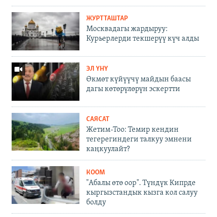
ЖУРТТАШТАР
Москвадагы жардыруу:
Курьерлерди текшерүү күч алды
ЭЛ ҮНҮ
Өкмөт күйүүчү майдын баасы
дагы көтөрүлөрүн эскертти
САЯСАТ
Жетим-Тоо: Темир кендин
тегерегиндеги талкуу эмнени
каңкуулайт?
КООМ
"Абалы өтө оор". Түндүк Кипрде
кыргызстандык кызга кол салуу
болду