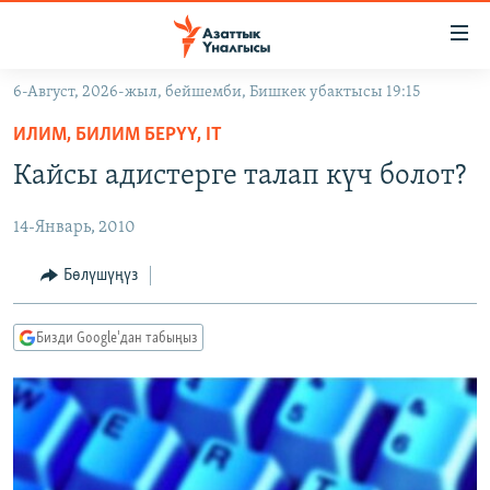
Линктер
Мазмунга
өтүңүз
6-Август, 2026-жыл, бейшемби, Бишкек убактысы 19:15
Навигацияга
ЖАҢЫЛЫКТАР
өтүңүз
ИЛИМ, БИЛИМ БЕРҮҮ, IT
КЫРГЫЗСТАН
Издөөгө
Кайсы адистерге талап күч болот?
салыңыз
ДҮЙНӨ
КЫРГЫЗСТАН
14-Январь, 2010
УКРАИНА
САЯСАТ
ДҮЙНӨ
АТАЙЫН ИЛИКТӨӨ
ЭКОНОМИКА
БОРБОР АЗИЯ
Бөлүшүңүз
ТВ ПРОГРАММАЛАР
МАДАНИЯТ
Бизди Google'дан табыңыз
ПОДКАСТ
БҮГҮН АЗАТТЫКТА
ӨЗГӨЧӨ ПИКИР
ЭКСПЕРТТЕР ТАЛДАЙТ
БИЗ ЖАНА ДҮЙНӨ
Русский
ДАНИСТЕ