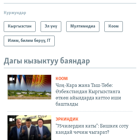
Куржундар
Кыргызстан
Эл үнү
Мултимедиа
Коом
Илим, билим берүү, IT
Дагы кызыктуу баяндар
КООМ
Чоң-Кара жана Таш-Төбө:
Өзбекстандан Кыргызстанга
өткөн айылдарда каттоо иши
башталды
ЭРКИНДИК
"75чилердин каты": Бишкек соту
кандай чечим чыгарат?