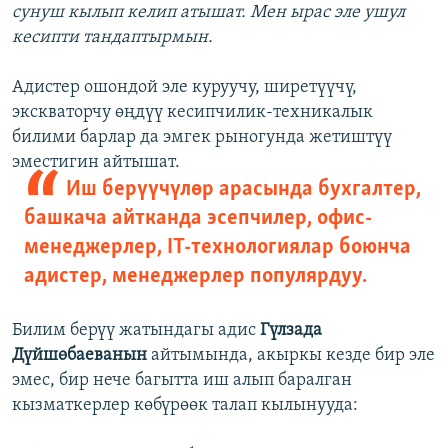
сунуш кылып келип атышат. Мен ырас эле ушул
кесипти тандаптырмын.
Адистер ошондой эле куруучу, ширетүүчү,
экскваторчу өңдүү кесипчилик-техникалык
билими барлар да эмгек рыногунда жетиштүү
эместигин айтышат.
Иш берүүчүлөр арасында бухгалтер,
башкача айтканда эсепчилер, офис-
менеджерлер, IT-технологиялар боюнча
адистер, менеджерлер популярдуу.
Билим берүү жатындагы адис
Гүлзада
Дүйшөбаеванын
айтымында, акыркы кезде бир эле
эмес, бир нече багытта иш алып баралган
кызматкерлер көбүрөөк талап кылынууда: