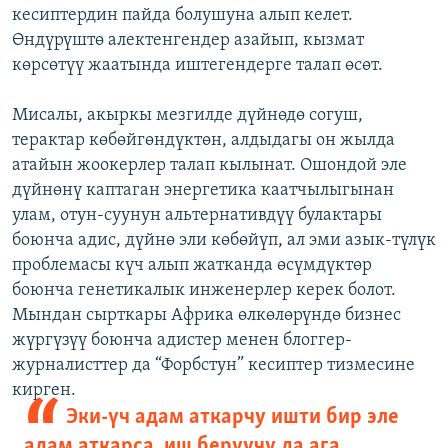
кесиптердин пайда болушуна алып келет.
Өндүрүштө алектенгендер азайып, кызмат
көрсөтүү жаатында иштегендерге талап өсөт.
Мисалы, акыркы мезгилде дүйнөдө согуш,
терактар көбөйгөндүктөн, алдыдагы он жылда
атайын жоокерлер талап кылынат. Ошондой эле
дүйнөнү каптаган энергетика каатчылыгынан
улам, отун-суунун альтернативдүү булактары
боюнча адис, дүйнө эли көбөйүп, ал эми азык-түлүк
проблемасы күч алып жатканда өсүмдүктөр
боюнча генетикалык инженерлер керек болот.
Мындан сырткары Африка өлкөлөрүндө бизнес
жүргүзүү боюнча адистер менен блоггер-
журналисттер да “Форбстун” кесиптер тизмесине
кирген.
Эки-үч адам аткарчу ишти бир эле
адам аткарса, иш берүүчү да ага