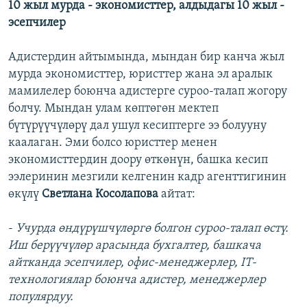
10 жыл мурда - экономисттер, алдыдагы 10 жыл -
эсепчилер
Адистердин айтымында, мындан бир канча жыл
мурда экономисттер, юристтер жана эл аралык
мамилелер боюнча адистерге суроо-талап жогору
болчу. Мындан улам көптөгөн мектеп
бүтүрүүчүлөрү дал ушул кесиптерге ээ болууну
каалаган. Эми болсо юристтер менен
экономисттердин доору өткөнүн, башка кесип
ээлеринин мезгили келгенин кадр агенттигинин
өкүлү
Светлана Косолапова
айтат:
-
Учурда өндүрүшчүлөргө болгон суроо-талап өстү.
Иш берүүчүлөр арасында бухгалтер, башкача
айтканда эсепчилер, офис-менеджерлер, IT-
технологиялар боюнча адистер, менеджерлер
популярдуу.