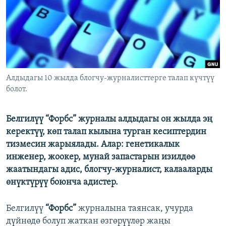
ОНЛАЙН ШЕРИНЕ
ЭЖЕ-СИҢДИЛЕР
АЗАТТЫК+
ЫҢГАЙСЫЗ СУРООЛОР
ЭЕ/АРнун бардык сайттары
Алдыдагы 10 жылда блогчу-журналисттерге талап күчтүү
болот.
Белгилүү “Форбс” журналы алдыдагы он жылда эң
керектүү, көп талап кылына турган кесиптердин
тизмесин жарыялады. Алар: генетикалык
инженер, жоокер, мунай запастарын изилдөө
жаатындагы адис, блогчу-журналист, калааларды
өнүктүрүү боюнча адистер.
Белгилүү
“Форбс”
журналына таянсак, учурда
дүйнөдө болуп жаткан өзгөрүүлөр жаңы