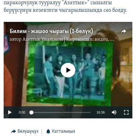
паракорчулук тууралуу "Азаттык+" сыналгы
берүүсүнүн кезектеги чыгарылышында сөз болду.
Билим - жашоо чырагы (1-бөлүк)
автор
Азаттык Үналгысы | Кыргызстан: видео, фото, кабарлар
No media source currently available
0:00
16:36
Бөлүшүңүз
Катталыңыз