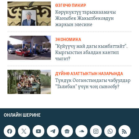
ӨЗГӨЧӨ ПИКИР
Көрүнүктүү тарыхнаамачы
Жаныбек Жакыпбековдун
жаркын элесине
ЭКОНОМИКА
"Күйүүчү май дагы кымбаттайт".
Кыргызстан абалдан кантип
чыгат?
ДҮЙНӨ АЗАТТЫКТЫН НАЗАРЫНДА
Түндүк Ооганстандагы чабуулдар
"Талибан" үчүн чоң сынообу?
ОНЛАЙН ШЕРИНЕ