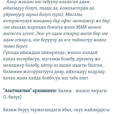
-
Азыр жакшы иш табууну каалаган адам
ийкемдүү болуп, тилди да, компьютерди да
үйрөнүүсү зарыл болуп турат. Мисалы,
котормочулук жөндөмү бар офис-менеджер же бир
эле маалда жарнама боюнча жана ММК менен
иштеген агент. Эки-үч адам аткарчу ишти бир эле
адам аткарса, иш берүүчү да ага тийиштүү маяна
төлөп берет.
Гүлзада айымдын пикиринде, жашоо кандай
нукка өзгөрбөсүн, мугалим болобу, дүкөнчү же
менеджер болобу, айтор өз ишин мыкты билген,
билимин жогорулатууга даяр, ийкемдүү кадрлар
качан жана кайда болбосун иш таба алат.
"Азаттыктын" архивинен:
Билим - жашоо чырагы
(1-бөлүк)
Билим берүү тармагындагы абал, окуу жайлардагы