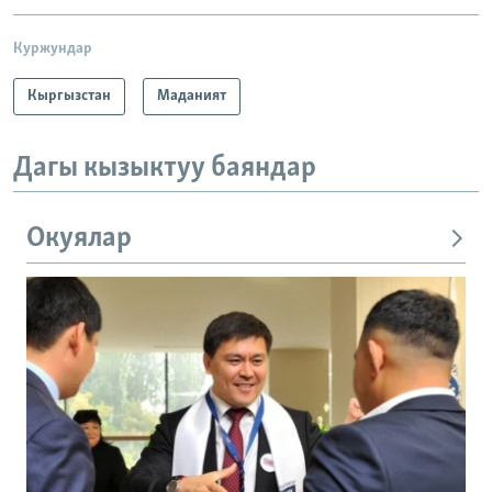
Куржундар
Кыргызстан
Маданият
Дагы кызыктуу баяндар
Окуялар