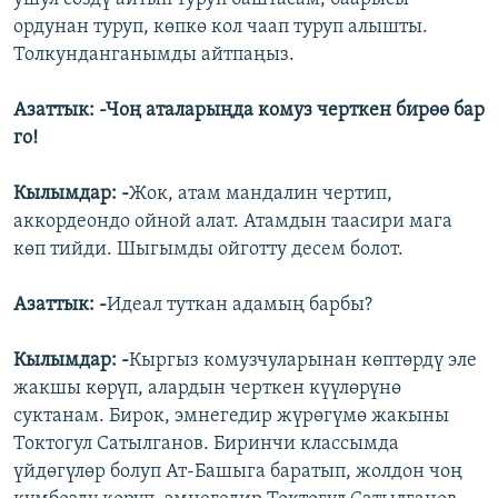
ордунан туруп, көпкө кол чаап туруп алышты.
Толкунданганымды айтпаңыз.
Азаттык: -Чоң аталарыңда комуз черткен бирөө бар
го!
Кылымдар: -
Жок, атам мандалин чертип,
аккордеондо ойной алат. Атамдын таасири мага
көп тийди. Шыгымды ойготту десем болот.
Азаттык: -
Идеал туткан адамың барбы?
Кылымдар: -
Кыргыз комузчуларынан көптөрдү эле
жакшы көрүп, алардын черткен күүлөрүнө
суктанам. Бирок, эмнегедир жүрөгүмө жакыны
Токтогул Сатылганов. Биринчи классымда
үйдөгүлөр болуп Ат-Башыга баратып, жолдон чоң