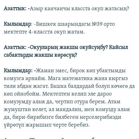
Азаттык: -
Азыр канчанчы класста окуп жатасың?
Кылымдар
: -Бишкек шаарындагы №39 орто
мектепте 4-класста окуп жатам.
Азаттык: -Окууларың жакшы окуйсуңбу? Кайсыл
сабактарды жакшы көрөсүң?
Кылымдар: -
Жаман эмес, бирок көп убактымды
комузга арнайм. Мага математика жана кыргыз
тили абдан жагат. Башка балдардай болуп көчөгө да
көп ойнобойм. Мектептен келип эле дароо
комузумду алам да, чертип отура берем. Атам
жумуштан келет, ал мандалин, мен комузду алам
да, бири-бирибизге билбеген нерселерибизди
үйрөтүп жарышып черте беребиз.