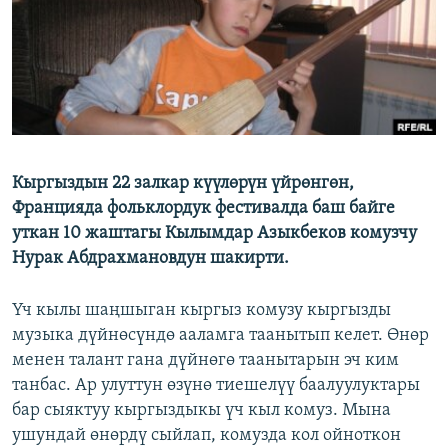
ОНЛАЙН ШЕРИНЕ
ЭЖЕ-СИҢДИЛЕР
АЗАТТЫК+
ЫҢГАЙСЫЗ СУРООЛОР
ЭЕ/АРнун бардык сайттары
Кыргыздын 22 залкар күүлөрүн үйрөнгөн,
Францияда фольклордук фестивалда баш байге
уткан 10 жаштагы Кылымдар Азыкбеков комузчу
Нурак Абдрахмановдун шакирти.
Үч кылы шаңшыган кыргыз комузу кыргызды
музыка дүйнөсүндө ааламга таанытып келет. Өнөр
менен талант гана дүйнөгө таанытарын эч ким
танбас. Ар улуттун өзүнө тиешелүү баалуулуктары
бар сыяктуу кыргыздыкы үч кыл комуз. Мына
ушундай өнөрдү сыйлап, комузда кол ойноткон