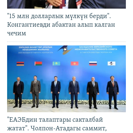
"15 млн долларлык мүлкүн берди".
Конгантиевди абактан алып калган
чечим
"ЕАЭБдин талаптары сакталбай
жатат". Чолпон-Атадагы саммит,