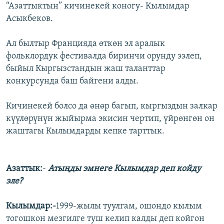
“Азаттыктын” кичинекей коногу- Кылымдар
Асыкбеков.
Ал былтыр Францияда өткөн эл аралык
фольклордук фестивалда биринчи орунду ээлеп,
быйыл Кыргызстандын жаш таланттар
конкурсунда баш байгени алды.
Кичинекей болсо да өнөр багып, кыргыздын залкар
күүлөрүнүн жыйырма экисин чертип, үйрөнгөн он
жаштагы Кылымдарды кепке тарттык.
Азаттык:
-
Атыңды эмнеге Кылымдар деп койду
эле?
Кылымдар:-
1999-жылы туулгам, ошондо кылым
тогошкон мезгилге туш келип калды деп койгон