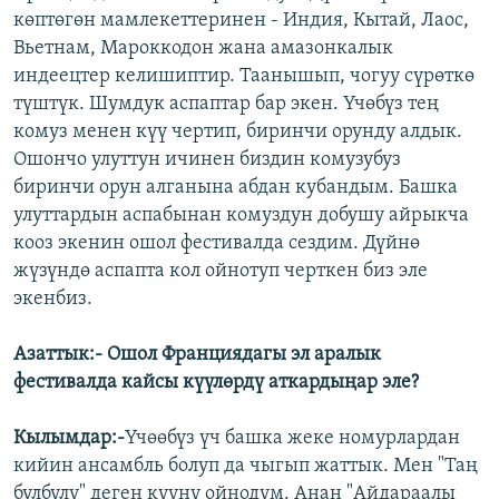
көптөгөн мамлекеттеринен - Индия, Кытай, Лаос,
Вьетнам, Мароккодон жана амазонкалык
индеецтер келишиптир. Таанышып, чогуу сүрөткө
түштүк. Шумдук аспаптар бар экен. Үчөбүз тең
комуз менен күү чертип, биринчи орунду алдык.
Ошончо улуттун ичинен биздин комузубуз
биринчи орун алганына абдан кубандым. Башка
улуттардын аспабынан комуздун добушу айрыкча
кооз экенин ошол фестивалда сездим. Дүйнө
жүзүндө аспапта кол ойнотуп черткен биз эле
экенбиз.
Азаттык:- Ошол Франциядагы эл аралык
фестивалда кайсы күүлөрдү аткардыңар эле?
Кылымдар:-
Үчөөбүз үч башка жеке номурлардан
кийин ансамбль болуп да чыгып жаттык. Мен "Таң
булбулу" деген күүнү ойнодум. Анан "Айдараалы