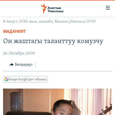
Линктер
Мазмунга
өтүңүз
8-Август, 2026-жыл, ишемби, Бишкек убактысы 07:43
Навигацияга
ЖАҢЫЛЫКТАР
өтүңүз
МАДАНИЯТ
КЫРГЫЗСТАН
Издөөгө
Он жаштагы таланттуу комузчу
салыңыз
ДҮЙНӨ
КЫРГЫЗСТАН
26-Октябрь, 2009
УКРАИНА
САЯСАТ
ДҮЙНӨ
АТАЙЫН ИЛИКТӨӨ
ЭКОНОМИКА
БОРБОР АЗИЯ
Бөлүшүңүз
ТВ ПРОГРАММАЛАР
МАДАНИЯТ
Бизди Google'дан табыңыз
ПОДКАСТ
БҮГҮН АЗАТТЫКТА
ӨЗГӨЧӨ ПИКИР
ЭКСПЕРТТЕР ТАЛДАЙТ
БИЗ ЖАНА ДҮЙНӨ
Русский
ДАНИСТЕ