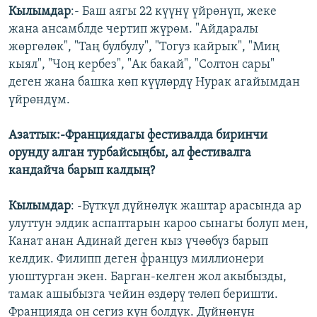
Кылымдар
:- Баш аягы 22 күүнү үйрөнүп, жеке
жана ансамблде чертип жүрөм. "Айдаралы
жөргөлөк", "Таң булбулу", "Тогуз кайрык", "Миң
кыял", "Чоң кербез", "Ак бакай", "Солтон сары"
деген жана башка көп күүлөрдү Нурак агайымдан
үйрөндүм.
Азаттык:-Франциядагы фестивалда биринчи
орунду алган турбайсыңбы, ал фестивалга
кандайча барып калдың?
Кылымдар
: -Бүткүл дүйнөлүк жаштар арасында ар
улуттун элдик аспаптарын кароо сынагы болуп мен,
Канат анан Адинай деген кыз үчөөбүз барып
келдик. Филипп деген француз миллионери
уюштурган экен. Барган-келген жол акыбызды,
тамак ашыбызга чейин өздөрү төлөп беришти.
Францияда он сегиз күн болдук. Дүйнөнүн