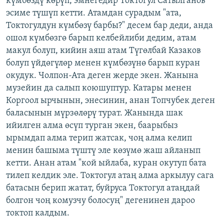
күмбөздү көрүп, эмнегедир Токтогул Сатылганов
эсиме түшүп кетти. Атамдан сурадым "ата,
Токтогулдун күмбөзү барбы?" десем бар деди, анда
ошол күмбөзгө барып келбейлиби дедим, атам
макул болуп, кийин аяш атам Түгөлбай Казаков
болуп үйдөгүлөр менен күмбөзүнө барып куран
окудук. Чолпон-Ата деген жерде экен. Жанына
музейин да салып коюшуптур. Катары менен
Коргоол ырчынын, энесинин, анан Топчубек деген
баласынын мүрзөлөрү турат. Жанында шак
ийилген алма өсүп турган экен, баарыбыз
ырымдап алма терип жатсак, чоң алма келип
менин башыма түштү эле көзүмө жаш айланып
кетти. Анан атам "кой ыйлаба, куран окутуп бата
тилеп келдик эле. Токтогул атаң алма аркылуу сага
батасын берип жатат, буйруса Токтогул атаңдай
болгон чоң комузчу болосуң" дегенинен дароо
токтоп калдым.