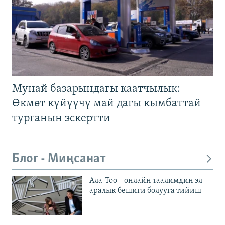
Мунай базарындагы каатчылык:
Өкмөт күйүүчү май дагы кымбаттай
турганын эскертти
Блог - Миңсанат
Ала-Тоо – онлайн таалимдин эл
аралык бешиги болууга тийиш