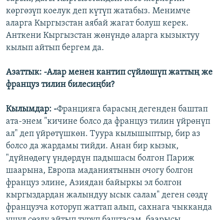
көргөзүп коелук деп күтүп жатабыз. Менимче
аларга Кыргызстан аябай жагат болуш керек.
Анткени Кыргызстан жөнүндө аларга кызыктуу
кылып айтып бергем да.
Азаттык: -Алар менен кантип сүйлөшүп жаттың же
француз тилин билесиңби?
Кылымдар: -
Францияга барасың дегенден баштап
ата-энем "кичине болсо да француз тилин үйрөнүп
ал" деп үйрөтүшкөн. Туура кылышыптыр, бир аз
болсо да жардамы тийди. Анан бир кызык,
"дүйнөдөгү үндөрдүн падышасы болгон Париж
шаарына, Европа маданиятынын очогу болгон
француз элине, Азиядан байыркы эл болгон
кыргыздардан жалындуу ысык салам" деген сөздү
французча которуп жаттап алып, сахнага чыкканда
ушул сөздү айтып туруп баштасам, баарысы