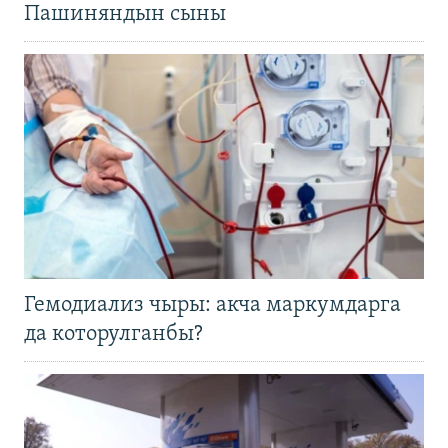
Пашиняндын сыны
Гемодиализ чыры: акча маркумдарга
да которулганбы?