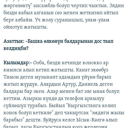
жөргөлөктү" ансамбль болуп чертип чыктык. Элдин
бизди кабыл алганын сөз менен жеткизип айтып
бере албайм. Үч жолу суранышып, улам-улам
ойнотуп жатышты.
Азаттык: -Башка өлкөнүн балдарынан дос таап
келдиңби?
Кылымдар:-
Ооба, бизди кечинде конокко ар
кимиси алып кетип жатышты. Канат экөөбүз
Тимон деген музыкант адамдын үйүнө барып
жатып жүрдүк. Алардын Артур, Даниель деген
балдары бар экен. Алар менен бат эле ынак болуп
кеттим. Азыркы күндө да телефон аркылуу
сүйлөшүп турабыз. Быйыл "Кыргызстанга келип
конок болуп кеткиле" деп чакыртсак "эмдиги жылы
барабыз" дешти. Буйруса келсе Ысык-Көлгө алып
барып, дагы Кыргызстандын кооз жерлерин