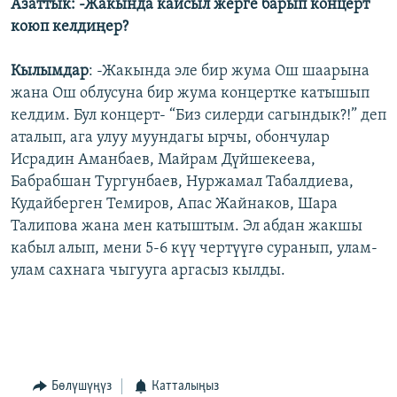
Азаттык: -Жакында кайсыл жерге барып концерт
коюп келдиңер?
Кылымдар
: -Жакында эле бир жума Ош шаарына
жана Ош облусуна бир жума концертке катышып
келдим. Бул концерт- “Биз силерди сагындык?!” деп
аталып, ага улуу муундагы ырчы, обончулар
Исрадин Аманбаев, Майрам Дүйшекеева,
Бабрабшан Тургунбаев, Нуржамал Табалдиева,
Кудайберген Темиров, Апас Жайнаков, Шара
Талипова жана мен катыштым. Эл абдан жакшы
кабыл алып, мени 5-6 күү чертүүгө суранып, улам-
улам сахнага чыгууга аргасыз кылды.
Бөлүшүңүз
Катталыңыз