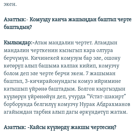
экен.
Азаттык:
-
Комузду канча жашыңдан баштап черте
баштадың?
Кылымдар:-
Атам мандалин чертет. Атамдын
мандалин черткенин кызыгып кара олтура
берчүмүн. Кичинекей комузум бар эле, ошону
көтөрүп алып башыма калпак кийип, комузчу
болом деп эле черте берчи экем. 7 жашыман
баштап, 3-кичирайонундагы комуз ийримине
катышып үйрөнө баштадым. Болгон кыргыздын
күүлөрүн үйрөнөйүн деп, учурда “Устат-шакирт”
борборунда белгилүү комузчу Нурак Абдрахманов
агайымдан тарбия алып дагы өркүндөтүп жатам.
Азаттык: -Кайсы күүлөрдү жакшы чертесиң?