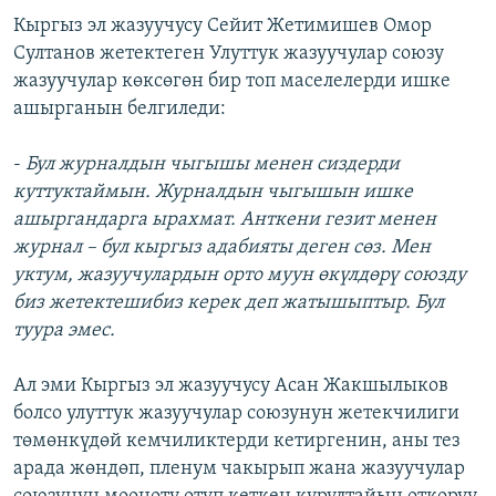
Кыргыз эл жазуучусу Сейит Жетимишев Омор
Султанов жетектеген Улуттук жазуучулар союзу
жазуучулар көксөгөн бир топ маселелерди ишке
ашырганын белгиледи:
-
Бул журналдын чыгышы менен сиздерди
куттуктаймын. Журналдын чыгышын ишке
ашыргандарга ырахмат. Анткени гезит менен
журнал – бул кыргыз адабияты деген сөз. Мен
уктум, жазуучулардын орто муун өкүлдөрү союзду
биз жетектешибиз керек деп жатышыптыр. Бул
туура эмес.
Ал эми Кыргыз эл жазуучусу Асан Жакшылыков
болсо улуттук жазуучулар союзунун жетекчилиги
төмөнкүдөй кемчиликтерди кетиргенин, аны тез
арада жөндөп, пленум чакырып жана жазуучулар