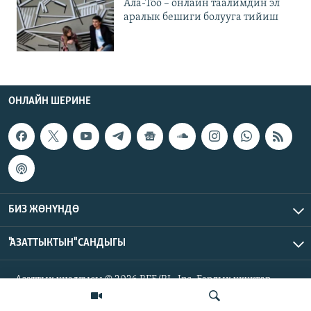
Ала-Тоо – онлайн таалимдин эл
аралык бешиги болууга тийиш
ОНЛАЙН ШЕРИНЕ
БИЗ ЖӨНҮНДӨ
"АЗАТТЫКТЫН" САНДЫГЫ
Азаттык үналгысы © 2026 RFE/RL, Inc. Бардык укуктар
корголгон.