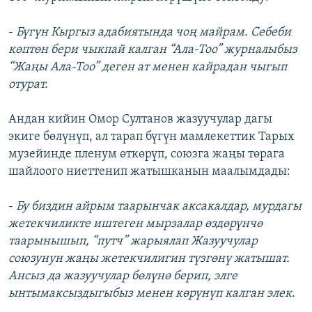
-
Бүгүн Кыргыз адабиятында чоң майрам. Себеби
көптөн бери чыкпай калган “Ала-Тоо” журналыбыз
“Жаңы Ала-Тоо” деген ат менен кайрадан чыгып
отурат.
Андан кийин Омор Султанов жазуучулар дагы
экиге бөлүнүп, ал тарап бүгүн мамлекеттик Тарых
музейинде пленум өткөрүп, союзга жаңы төрага
шайлоого ниеттенип жатышканын маалымдады:
-
Бу биздин айрым таарынчак аксакалдар, мурдагы
жетекчиликте иштеген мырзалар өздөрүнчө
таарынышып, “путч” жарыялап Жазуучулар
союзунун жаңы жетекчилигин түзгөнү жатышат.
Ансыз да жазуучулар бөлүнө берип, элге
ынтымаксыздыгыбыз менен көрүнүп калган элек.