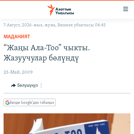
Линктер
Мазмунга
өтүңүз
7-Август, 2026-жыл, жума, Бишкек убактысы 04:45
Навигацияга
ЖАҢЫЛЫКТАР
өтүңүз
МАДАНИЯТ
КЫРГЫЗСТАН
Издөөгө
“Жаңы Ала-Тоо” чыкты.
салыңыз
ДҮЙНӨ
КЫРГЫЗСТАН
Жазуучулар бөлүндү
УКРАИНА
САЯСАТ
ДҮЙНӨ
23-Май, 2009
АТАЙЫН ИЛИКТӨӨ
ЭКОНОМИКА
БОРБОР АЗИЯ
ТВ ПРОГРАММАЛАР
Бөлүшүңүз
МАДАНИЯТ
ПОДКАСТ
БҮГҮН АЗАТТЫКТА
Бизди Google'дан табыңыз
ӨЗГӨЧӨ ПИКИР
ЭКСПЕРТТЕР ТАЛДАЙТ
БИЗ ЖАНА ДҮЙНӨ
Русский
ДАНИСТЕ