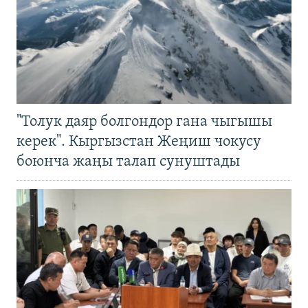
"Толук даяр болгондор гана чыгышы
керек". Кыргызстан Жеңиш чокусу
боюнча жаңы талап сунуштады