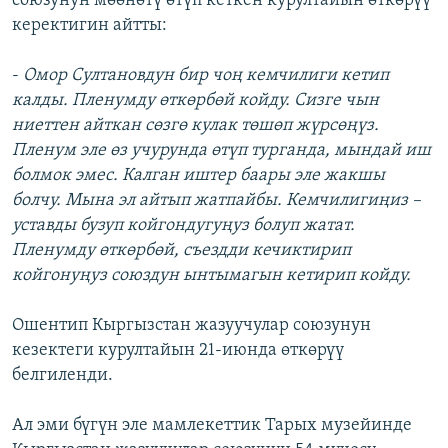
союзунун мөөнөтү өтүп кеткен курултайын өткөрүү
керектигин айтты:
-
Омор Султановдун бир чоң кемчилиги кетип
калды. Пленумду өткөрбөй койду. Сизге чын
ниеттен айткан сөзгө кулак төшөп жүрсөңүз.
Пленум эле өз учурунда өтүп турганда, мындай иш
болмок эмес. Калган иштер баары эле жакшы
болчу. Мына эл айтып жатпайбы. Кемчилигиңиз –
уставды бузуп койгондугуңуз болуп жатат.
Пленумду өткөрбөй, съездди кечиктирип
койгонуңуз союздун ынтымагын кетирип койду.
Ошентип Кыргызстан жазуучулар союзунун
кезектеги курултайын 21-июнда өткөрүү
белгиленди.
Ал эми бүгүн эле мамлекеттик Тарых музейинде