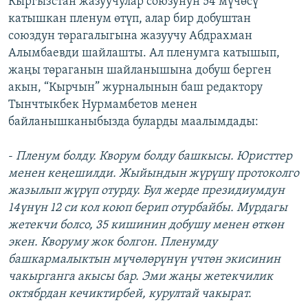
Кыргызстан жазуучулар союзунун 54 мүчөсү
катышкан пленум өтүп, алар бир добуштан
союздун төрагалыгына жазуучу Абдрахман
Алымбаевди шайлашты. Ал пленумга катышып,
жаңы төраганын шайланышына добуш берген
акын, “Кырчын” журналынын баш редактору
Тынчтыкбек Нурмамбетов менен
байланышканыбызда буларды маалымдады:
-
Пленум болду. Кворум болду башкысы. Юристтер
менен кеңешилди. Жыйындын жүрүшү протоколго
жазылып жүрүп отурду. Бул жерде президиумдун
14үнүн 12 си кол коюп берип отурбайбы. Мурдагы
жетекчи болсо, 35 кишинин добушу менен өткөн
экен. Кворуму жок болгон. Пленумду
башкармалыктын мүчөлөрүнүн үчтөн экисинин
чакырганга акысы бар. Эми жаңы жетекчилик
октябрдан кечиктирбей, курултай чакырат.