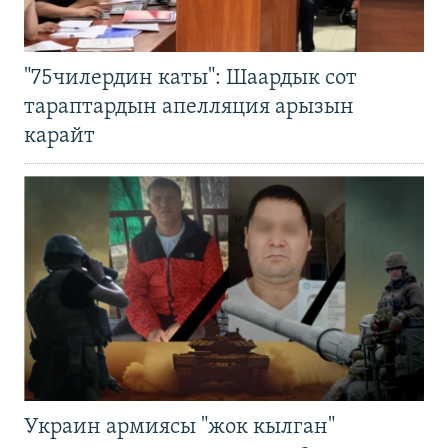
"75чилердин каты": Шаардык сот
тараптардын апелляция арызын
карайт
Украин армиясы "жок кылган"