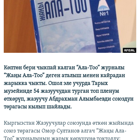
ОНЛАЙН ШЕРИНЕ
ЭЖЕ-СИҢДИЛЕР
АЗАТТЫК+
ЫҢГАЙСЫЗ СУРООЛОР
ЭЕ/АРнун бардык сайттары
Көптөн бери чыкпай калган “Ала-Тоо” журналы
“Жаңы Ала-Тоо” деген аталыш менен кайрадан
жарыкка чыкты. Ошол эле учурда Тарых
музейинде 54 жазуучудан турган топ пленум
өткөрүп, жазуучу Абдрахман Алымбаевди союздун
төрагасы кылып шайлады.
Кыргызстан Жазуучулар союзунда өткөн жыйында
союз төрагасы Омор Султанов алгач “Жаңы Ала-
Тоо” журналынын жарык көрүшүнө токтолду: