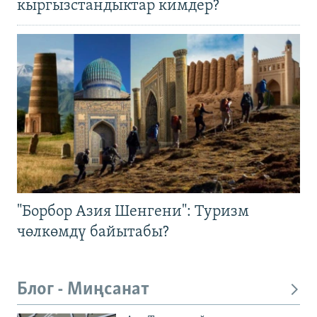
кыргызстандыктар кимдер?
"Борбор Азия Шенгени": Туризм
чөлкөмдү байытабы?
Блог - Миңсанат