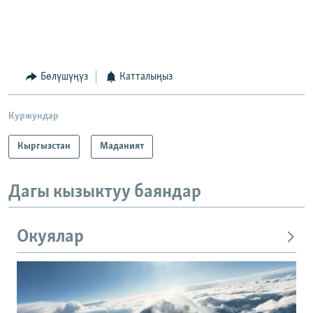
Бөлүшүңүз
Катталыңыз
Куржундар
Кыргызстан
Маданият
Дагы кызыктуу баяндар
Окуялар