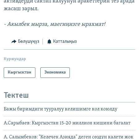
активдерди сактап калуунун аракеттерин тез арада
жасаш зарыл.
- Акылбек мырза, маегиңизге ырахмат!
Бөлүшүңүз
Катталыңыз
Куржундар
Кыргызстан
Экономика
Тектеш
Бажы биримдиги тууралуу келишимге кол коюлду
А.Сарыбаев: Кыргызстан 15-20 миллион кишини багалат
А. Салымбеков: "Келечек Азияда" деген сөздүн калети жок