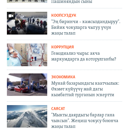
Пашиняндын сыны
КООПСУЗДУК
"Эң биринчи – камсыздандыруу".
Бийик чокуларга чыгуу үчүн
жаңы талап
КОРРУПЦИЯ
Гемодиализ чыры: акча
маркумдарга да которулганбы?
ЭКОНОМИКА
Мунай базарындагы каатчылык:
Өкмөт күйүүчү май дагы
кымбаттай турганын эскертти
САЯСАТ
"Мыкты даярдыгы барлар гана
чыксын". Жеңиш чокусу боюнча
жаңы талап