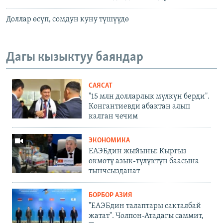
Доллар өсүп, сомдун куну түшүүдө
Дагы кызыктуу баяндар
САЯСАТ
"15 млн долларлык мүлкүн берди".
Конгантиевди абактан алып
калган чечим
ЭКОНОМИКА
ЕАЭБдин жыйыны: Кыргыз
өкмөтү азык-түлүктүн баасына
тынчсызданат
БОРБОР АЗИЯ
"ЕАЭБдин талаптары сакталбай
жатат". Чолпон-Атадагы саммит,