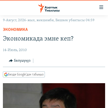
Линктер
Мазмунга
өтүңүз
9-Август, 2026-жыл, жекшемби, Бишкек убактысы 04:59
Навигацияга
ЖАҢЫЛЫКТАР
өтүңүз
ЭКОНОМИКА
КЫРГЫЗСТАН
Издөөгө
Экономикада эмне кеп?
салыңыз
ДҮЙНӨ
КЫРГЫЗСТАН
14-Июль, 2010
УКРАИНА
САЯСАТ
ДҮЙНӨ
АТАЙЫН ИЛИКТӨӨ
ЭКОНОМИКА
БОРБОР АЗИЯ
Бөлүшүңүз
ТВ ПРОГРАММАЛАР
МАДАНИЯТ
Бизди Google'дан табыңыз
ПОДКАСТ
БҮГҮН АЗАТТЫКТА
ӨЗГӨЧӨ ПИКИР
ЭКСПЕРТТЕР ТАЛДАЙТ
БИЗ ЖАНА ДҮЙНӨ
Русский
ДАНИСТЕ