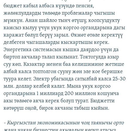
бюджет кабыл албаса күзүндө пенсия,
жөлөкпулдарды төлөөдө проблемалар чыгышы
мүмкүн. Анан шайлоо тынч өтүшү, коопсуздукту
камсыз кылуу үчүн укук коргоо органдарына дагы
каражат бөлүп берүү зарыл. Өкмөт өтөле керектүү
делбеген чыгашаларды кыскартышы керек.
Энергетика системасын кышка даярдоо үчүн да
биртоп акчалар талап кылынат. Токтогулда азыр
суу көп. Казактар менен баа келишимине жетише
албай калса топтолгон сууну жөн эле кое беришке
туура келет. Электр убагында сатылбай калса 25-30
млн. доллар келбей калат. Мына укук коргоо
органдарына 1 миллиард 200 миллион кошумча
акы төлөөгө акча керек болуп турат. Бюджетти
көтөрүш оңой, бирок акчаны табыш кыйын.
- Кыргызстан экономикасынын чоң таянычы орто
жана чакан бизнестин ахывалын көрүп атасыз.