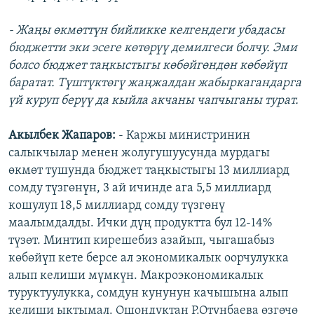
- Жаңы өкмөттүн бийликке келгендеги убадасы
бюджетти эки эсеге көтөрүү демилгеси болчу. Эми
болсо бюджет таңкыстыгы көбөйгөндөн көбөйүп
баратат. Түштүктөгү жаңжалдан жабыркагандарга
үй куруп берүү да кыйла акчаны чапчыганы турат.
Акылбек Жапаров:
- Каржы министринин
салыкчылар менен жолугушуусунда мурдагы
өкмөт тушунда бюджет таңкыстыгы 13 миллиард
сомду түзгөнүн, 3 ай ичинде ага 5,5 миллиард
кошулуп 18,5 миллиард сомду түзгөнү
маалымдалды. Ички дүң продуктта бул 12-14%
түзөт. Минтип кирешебиз азайып, чыгашабыз
көбөйүп кете берсе ал экономикалык оорчулукка
алып келиши мүмкүн. Макроэкономикалык
туруктуулукка, сомдун кунунун качышына алып
келиши ыктымал. Ошондуктан Р.Отунбаева өзгөчө