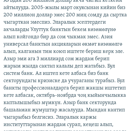
АУБдан 200 миллион доллар акча чыгып кеткени
айтылууда. 2005-жылы март окуясынан кийин биз
200 миллион доллар эмес 200 миң сомду да сыртка
чыгарткан эмеспиз. Эларалык эсептердеги
акчаларды Улуттук банктын бекем көзөмөлүнө
алып койгондо бир да сом чыкмак эмес. Азия
универсал банктын акцияларын өкмөт көзөмөлгө
алып, калганын тим коюп иштете бериш керк эле.
Азыр эми ага 3 миллиард сом жардам берип
жарым жылда сактап калалы деп жатабыз. Бул
систем банк. Ал иштеп кете албаса биз банк
секторундагы кризиске да учураганы турабыз. Бул
банкты профессионалдарга берип жакшы иштетип
кете албасак, октябрь-ноябрда чоң кыйынчылыкка
капталышыбыз мүмкүн. Азыр банк секторунда
башаламан жумуштар жасалууда. Мындан кантип
чыгарыбыз белгисиз. Эларалык каржы
институттарынан жардам сурап, кеңеш алып,