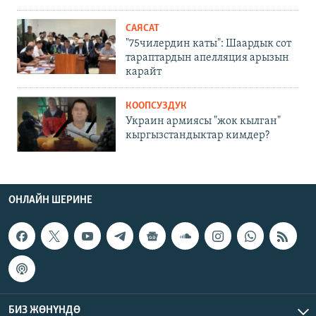
САЯСАТ
"75чилердин каты": Шаардык сот
тараптардын апелляция арызын
карайт
КООПСУЗДУК
Украин армиясы "жок кылган"
кыргызстандыктар кимдер?
ОНЛАЙН ШЕРИНЕ
БИЗ ЖӨНҮНДӨ