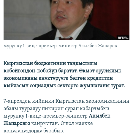
ОНЛАЙН ШЕРИНЕ
ЭЖЕ-СИҢДИЛЕР
АЗАТТЫК+
ЫҢГАЙСЫЗ СУРООЛОР
ЭЕ/АРнун бардык сайттары
мурунку 1-вице-премьер-министр Акылбек Жапаров
Кыргызстан бюджетинин таңкыстыгы
көбөйгөндөн-көбөйүп баратат. Өкмөт орусиялык
экономиканы өнүктүрүүгө бөлгөн кредиттин
кыйласын социалдык секторго жумшаганы турат.
7-апрелден кийинки Кыргызстан экономикасынын
абалы тууралуу пикирин сурап кабарчыбыз
мурунку 1-вице-премьер-министр
Акылбек
Жапаровго
кайрылган. Ошол маекке
көңүлүңүздөрдү бурабыз.