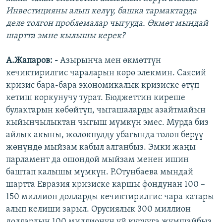
Инвестицияны алып келүү, башка тармактарда
деле толгон проблемалар чыгууда. Өкмөт мындай
шартта эмне кылышы керек?
А.Жапаров: -
Азырынча мен өкмөттүн
кечиктирилгис чараларын көрө элекмин. Саясий
кризис бара-бара экономикалык кризиске өтүп
кетиш коркунучу турат. Бюджеттин киреше
булактарын көбөйтүп, чыгашаларды азайтмайын
кыйынчылыктан чыгыш мүмкүн эмес. Мурда биз
айлык акыны, жөлөкпулду убагында төлөп берүү
жөнүндө мыйзам кабыл алганбыз. Эмки жаңы
парламент да ошондой мыйзам менен ишин
баштап калышы мүмкүн. Р.Отунбаева мындай
шартта Евразия кризиске каршы фондунан 100 –
150 миллион долларды кечиктирилгис чара катары
алып келиши зарыл. Орусиялык 300 миллион
доллардын 100 миллионун үй курууга жумшайбыз