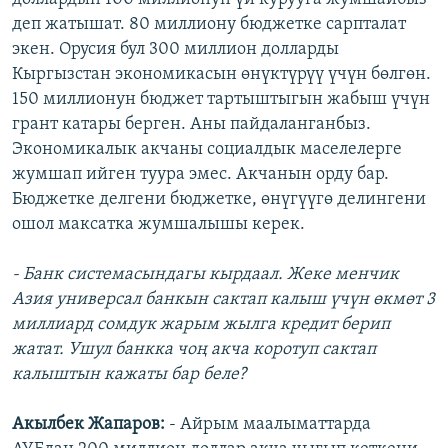
деп жатышат. 80 миллиону бюджетке сарпталат
экен. Орусия бул 300 миллион долларды
Кыргызстан экономикасын өнүктүрүү үчүн бөлгөн.
150 миллионун бюджет тартыштыгын жабыш үчүн
грант катары берген. Аны пайдаланганбыз.
Экономикалык акчаны социалдык маселелерге
жумшап ийген туура эмес. Акчанын орду бар.
Бюджетке делгени бюджетке, өнүгүүгө делингени
ошол максатка жумшалышы керек.
- Банк системасындагы кырдаал. Жеке менчик
Азия универсал банкын сактап калыш үчүн өкмөт 3
миллиард сомдук жарым жылга кредит берип
жатат. Ушул банкка чоң акча коротуп сактап
калыштын кажаты бар беле?
Акылбек Жапаров:
- Айрым маалыматтарда