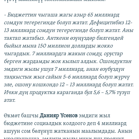
- Бюджеттин чыгаша жагы азыр 65 миллиард
сомдун тегерегинде болуп жатат. Дефицитибиз 12-
13 миллиард сомдун тегерегинде болуп жатат. Аны
тактап жатабыз. Анткени өзүңүздөр билгендей
быйыл мына 150 миллион долларды жокко
чыгардык. 7 миллиардга жакын сомду, орустар
берген жардамды жок кылып алдык. Ошондуктан
эмдиги жылы ушул 7 миллиард, анан өзүбүздүн
таңкыстык жыл сайын 5-6 миллиард болуп жүрчү
эле, ошону кошкондо 12 – 13 миллиард болуп жатат.
Ички дүң продуктка караганда бул 5,6 – 5,7% түзүп
атат.
Өкмөт башчы
Данияр Үсөнов
эмдиги жыл
бюджетине социалдык колдоого деп 4 миллиард
ашуун сом бөлүнүп жатканын маалымдады. Анын