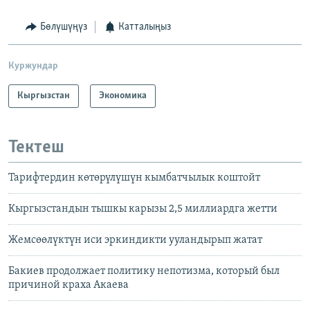
Бөлүшүңүз
Катталыңыз
Куржундар
Кыргызстан
Экономика
Тектеш
Тарифтердин көтөрүлүшүн кымбатчылык коштойт
Кыргызстандын тышкы карызы 2,5 миллиардга жетти
Жемсөөлүктүн иси эркиндикти ууландырып жатат
Бакиев продолжает политику непотизма, который был
причиной краха Акаева