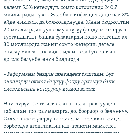
ырасташынча, эмдиги жылы ички дүң продукт
көлөмү 5,5% көтөрүлүп, сомго которгондо 240,7
миллиардды түзөт. Жыл бою инфляция деңгээли 8%
өйдө чыкпасы да болжолдонууда. Жаңы бюджеттин
20 миллиард ашуун сому өнүгүү фондуна которула
тургандыгын, башка булактарды кошо келгенде ал
30 миллиардга жакын сомго жетерин, дегеле
өнүгүү максатына алдагыдай акча буга чейин
дегеле бөлүнбөгөнүн билдирди.
- Реформаны биздин президент баштады. Бул
акчаларды өкмөт Өнүгүү фонду аркылуу банк
системасына которууну көздөп жатат.
Өнүктүрүү агенттиги ал акчаны жарактуу деп
табылган программаларга, долбоорлорго бөлмөкчү.
Салык төлөөчүлөрдүн акчасына ээ чыккан жаңы
борбордук агенттиктин иш-аракети мамлекет