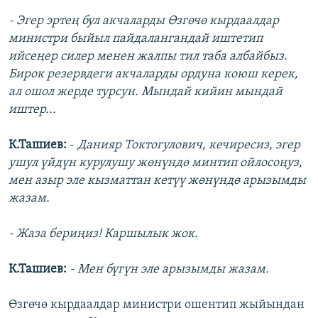
- Эгер эртең бул акчаларды Өзгөчө кырдаалдар
министри быйыл пайдалангандай иштетип
ийсеңер силер менен жалпы тил таба албайбыз.
Бирок резервдеги акчаларды ордуна коюш керек,
ал ошол жерде турсун. Мындай кийин мындай
иштер...
К.Ташиев:
-
Данияр Токтогулович, кечиресиз, эгер
ушул үйдүн курулушу жөнүндө минтип ойлосоңуз,
мен азыр эле кызматтан кетүү жөнүндө арызымды
жазам.
- Жаза бериңиз! Каршылык жок.
К.Ташиев:
- Мен бүгүн эле арызымды жазам.
Өзгөчө кырдаалдар министри ошентип жыйындан