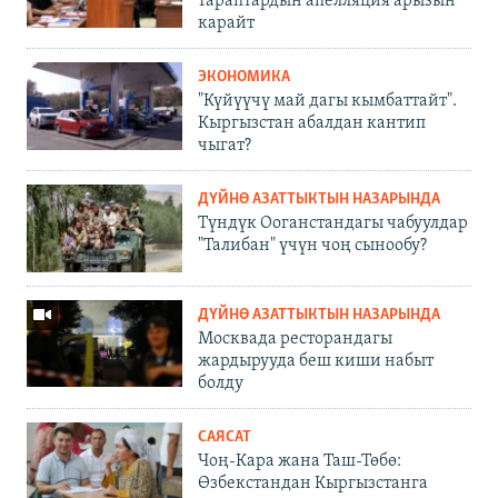
тараптардын апелляция арызын
карайт
ЭКОНОМИКА
"Күйүүчү май дагы кымбаттайт".
Кыргызстан абалдан кантип
чыгат?
ДҮЙНӨ АЗАТТЫКТЫН НАЗАРЫНДА
Түндүк Ооганстандагы чабуулдар
"Талибан" үчүн чоң сынообу?
ДҮЙНӨ АЗАТТЫКТЫН НАЗАРЫНДА
Москвада ресторандагы
жардырууда беш киши набыт
болду
САЯСАТ
Чоң-Кара жана Таш-Төбө:
Өзбекстандан Кыргызстанга