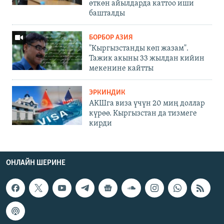
өткөн айылдарда каттоо иши
башталды
БОРБОР АЗИЯ
"Кыргызстанды көп жазам".
Тажик акыны 33 жылдан кийин
мекенине кайтты
ЭРКИНДИК
АКШга виза үчүн 20 миң доллар
күрөө. Кыргызстан да тизмеге
кирди
ОНЛАЙН ШЕРИНЕ