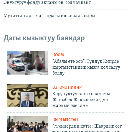
Өнүктүрүү фонду акчаны оң-сол чачпайт
Мухиттин ары жагындагы ишкердик сыры
Дагы кызыктуу баяндар
КООМ
"Абалы өтө оор". Түндүк Кипрде
кыргызстандык кызга кол салуу
болду
ӨЗГӨЧӨ ПИКИР
Көрүнүктүү тарыхнаамачы
Жаныбек Жакыпбековдун
жаркын элесине
КЫРГЫЗСТАН
"75чилердин каты": Шаардык сот