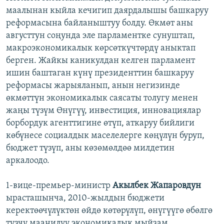
маалынан кыйла кечигип даярдалышы башкаруу
реформасына байланыштуу болду. Өкмөт аны
августтун соңунда эле парламентке сунуштап,
макроэкономикалык көрсөткүчтөрдү аныктап
берген. Жайкы каникулдан келген парламент
ишин баштаган күнү президенттин башкаруу
реформасы жарыяланып, анын негизинде
өкмөттүн экономикалык саясаты толугу менен
жаңы түзүм Өнүгүү, инвестиция, инновациялар
борбордук агенттигине өтүп, аткаруу бийлиги
көбүнесе социалдык маселелерге көңүлүн буруп,
бюджет түзүп, аны көзөмөлдөө милдетин
аркалоодо.
1-вице-премьер-министр
Акылбек Жапаровдун
ырасташынча, 2010-жылдын бюджети
керектөөчүлүктөн өйдө көтөрүлүп, өнүгүүгө өбөлгө
түзчү маанилүү экономикалык мыйзам.