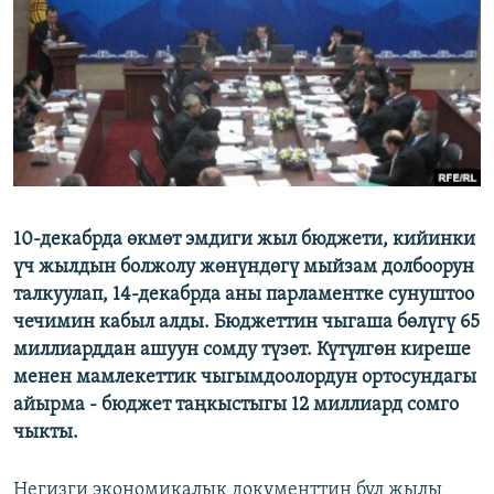
ОНЛАЙН ШЕРИНЕ
ЭЖЕ-СИҢДИЛЕР
АЗАТТЫК+
ЫҢГАЙСЫЗ СУРООЛОР
ЭЕ/АРнун бардык сайттары
10-декабрда өкмөт эмдиги жыл бюджети, кийинки
үч жылдын болжолу жөнүндөгү мыйзам долбоорун
талкуулап, 14-декабрда аны парламентке сунуштоо
чечимин кабыл алды. Бюджеттин чыгаша бөлүгү 65
миллиарддан ашуун сомду түзөт. Күтүлгөн киреше
менен мамлекеттик чыгымдоолордун ортосундагы
айырма - бюджет таңкыстыгы 12 миллиард сомго
чыкты.
Негизги экономикалык документтин бул жылы