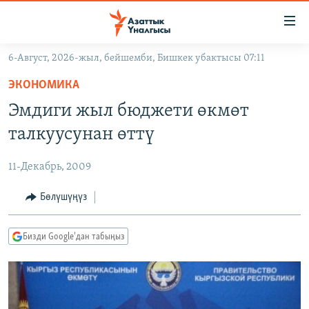
Линктер
Мазмунга
өтүңүз
6-Август, 2026-жыл, бейшемби, Бишкек убактысы 07:11
Навигацияга
ЖАҢЫЛЫКТАР
өтүңүз
ЭКОНОМИКА
КЫРГЫЗСТАН
Издөөгө
Эмдиги жыл бюджети өкмөт
салыңыз
ДҮЙНӨ
КЫРГЫЗСТАН
талкуусунан өттү
УКРАИНА
САЯСАТ
ДҮЙНӨ
11-Декабрь, 2009
АТАЙЫН ИЛИКТӨӨ
ЭКОНОМИКА
БОРБОР АЗИЯ
ТВ ПРОГРАММАЛАР
Бөлүшүңүз
МАДАНИЯТ
ПОДКАСТ
БҮГҮН АЗАТТЫКТА
Бизди Google'дан табыңыз
ӨЗГӨЧӨ ПИКИР
ЭКСПЕРТТЕР ТАЛДАЙТ
БИЗ ЖАНА ДҮЙНӨ
Русский
ДАНИСТЕ