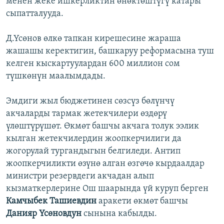
менен жеке ишкерликтин өнөктөштүгү катары
сыпатталууда.
Д.Үсөнов өлкө тапкан кирешесине жараша
жашашы керектигин, башкаруу реформасына туш
келген кыскартуулардан 600 миллион сом
түшкөнүн маалымдады.
Эмдиги жыл бюджетинен сөзсүз бөлүнчү
акчаларды тармак жетекчилери өздөрү
үлөштүрүшөт. Өкмөт башчы акчага толук ээлик
кылган жетекчилердин жоопкерчилиги да
жогорулай тургандыгын белгиледи. Антип
жоопкерчиликти өзүнө алган өзгөчө кырдаалдар
министри резервдеги акчадан алып
кызматкерлерине Ош шаарында үй куруп берген
Камчыбек Ташиевдин
аракети өкмөт башчы
Данияр Үсөновдун
сынына кабылды.