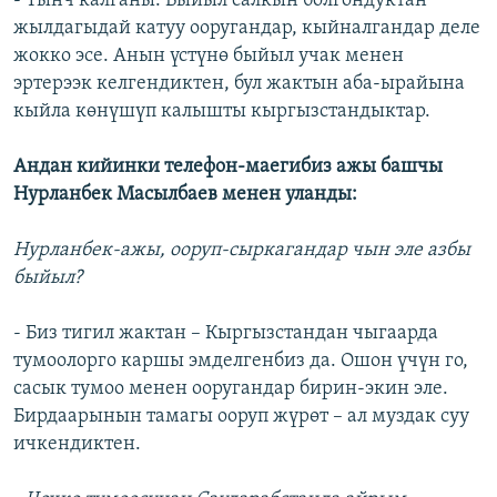
- Тынч калганы. Быйыл салкын болгондуктан
жылдагыдай катуу ооругандар, кыйналгандар деле
жокко эсе. Анын үстүнө быйыл учак менен
эртерээк келгендиктен, бул жактын аба-ырайына
кыйла көнүшүп калышты кыргызстандыктар.
Андан кийинки телефон-маегибиз ажы башчы
Нурланбек Масылбаев менен уланды:
Нурланбек-ажы, ооруп-сыркагандар чын эле азбы
быйыл?
- Биз тигил жактан – Кыргызстандан чыгаарда
тумоолорго каршы эмделгенбиз да. Ошон үчүн го,
сасык тумоо менен ооругандар бирин-экин эле.
Бирдаарынын тамагы ооруп жүрөт – ал муздак суу
ичкендиктен.