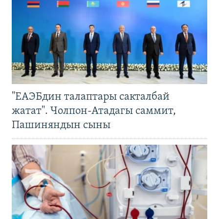
"ЕАЭБдин талаптары сакталбай
жатат". Чолпон-Атадагы саммит,
Пашиняндын сыны