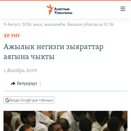
Линктер
Мазмунга
өтүңүз
9-Август, 2026-жыл, жекшемби, Бишкек убактысы 01:36
Навигацияга
ЖАҢЫЛЫКТАР
өтүңүз
ЭЛ ҮНҮ
КЫРГЫЗСТАН
Издөөгө
Ажылык негизги зыяраттар
салыңыз
ДҮЙНӨ
КЫРГЫЗСТАН
аягына чыкты
УКРАИНА
САЯСАТ
ДҮЙНӨ
1-Декабрь, 2009
АТАЙЫН ИЛИКТӨӨ
ЭКОНОМИКА
БОРБОР АЗИЯ
ТВ ПРОГРАММАЛАР
Бөлүшүңүз
МАДАНИЯТ
ПОДКАСТ
БҮГҮН АЗАТТЫКТА
Бизди Google'дан табыңыз
ӨЗГӨЧӨ ПИКИР
ЭКСПЕРТТЕР ТАЛДАЙТ
БИЗ ЖАНА ДҮЙНӨ
Русский
ДАНИСТЕ