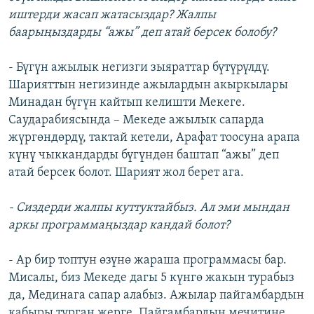
иштерди жасап жатасыздар? Жалпы
баарыңыздарды “ажы” деп атай берсек болобу?
- Бүгүн ажылык негизги зыяраттар бүтүрүлдү.
Шарияттын негизинде ажылардын акыркылары
Минадан бүгүн кайтып келишти Мекеге.
Саударабиясында – Мекеде ажылык сапарда
жүргөндөрдү, тактай кетели, Арафат тоосуна арапа
күнү чыккандарды бүгүндөн баштап “ажы” деп
атай берсек болот. Шарият жол берет ага.
- Сиздерди жалпы куттуктайбыз. Ал эми мындан
аркы программаңыздар кандай болот?
- Ар бир топтун өзүнө жараша программасы бар.
Мисалы, биз Мекеде дагы 5 күнгө жакын турабыз
да, Мединага сапар алабыз. Ажылар пайгамбардын
кабыры турган жерге, Пайгамбардын мечитине