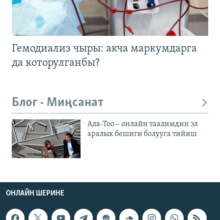
Гемодиализ чыры: акча маркумдарга
да которулганбы?
Блог - Миңсанат
Ала-Тоо – онлайн таалимдин эл
аралык бешиги болууга тийиш
ОНЛАЙН ШЕРИНЕ