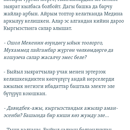
зыярат кылбаса болбойт. Дагы башка да барчу
жайлар арбын. Айрым топтор келатканда Медина
аркылуу келишкен. Алар эс алгандан кийин дароо
Кыргызстанга сапар алышат.
- Ошол Мекенин өзүндөгү ыйык тоолорго,
Мухаммед пайгамбар жүргөн чөлкөмдөргө да
кошумча сапар жасалчу эмес беле?
- Быйыл зыяратчылар учак менен эртерээк
келишкендиктен көпчүлүгү андай нерселерди
ажылык негизги ибадаттар баштала электе эле
бүтүрүп коюшкан.
- Давидбек-ажы, кыргызстандык ажылар аман-
эсенби? Башында бир киши көз жумду эле...