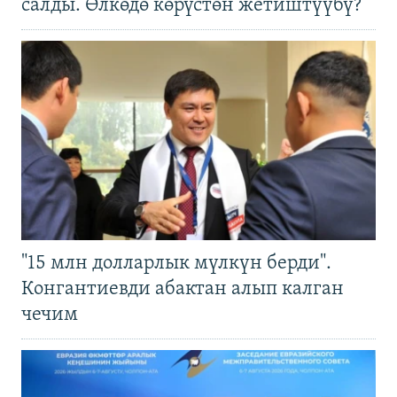
салды. Өлкөдө көрүстөн жетиштүүбү?
"15 млн долларлык мүлкүн берди".
Конгантиевди абактан алып калган
чечим