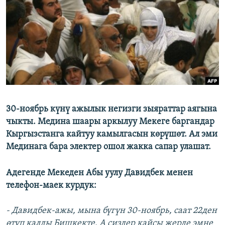
ОНЛАЙН ШЕРИНЕ
ЭЖЕ-СИҢДИЛЕР
АЗАТТЫК+
ЫҢГАЙСЫЗ СУРООЛОР
ЭЕ/АРнун бардык сайттары
30-ноябрь күнү ажылык негизги зыяраттар аягына
чыкты. Медина шаары аркылуу Мекеге баргандар
Кыргызстанга кайтуу камылгасын көрүшөт. Ал эми
Мединага бара электер ошол жакка сапар улашат.
Адегенде Мекеден Абы уулу Давидбек менен
телефон-маек курдук:
- Давидбек-ажы, мына бүгүн 30-ноябрь, саат 22ден
өтүп калды Бишкекте. А сиздер кайсы жерде эмне