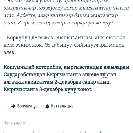
- Чочко тумоосунан Саударабстанда айрым
зыяратчылар көз жумду деген маалыматтар чыгып
атат. Албетте, алар таптакыр башка жактыктар
экен. Кыргызстандыктарга коркунуч жокпу?
- Коркунуч деле жок. Чынын айтсам, аны ойлогон
деле эчким жок. Өз табынуу-сыйынуулары менен
алек.
Кошумчалай кетерибиз, кыргызстандык ажыларды
Саударабстандан Кыргызстанга апкеле турган
алгачкы авиакаттам 2-декабрда сапар алып,
Кыргызстанга 3-декабрь күнү конот.
Бөлүшүңүз
Катталыңыз
Куржундар