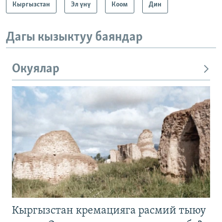
Кыргызстан
Эл үнү
Коом
Дин
Дагы кызыктуу баяндар
Окуялар
Кыргызстан кремацияга расмий тыюу