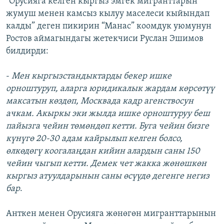
“Орусияга келген кыргыз эмгек мигранттарын
жумуш менен камсыз кылуу маселеси кыйындап
калды” деген пикирин “Манас” коомдук уюмунун
Ростов аймагындагы жетекчиси Руслан Эшимов
билдирди:
-
Мен кыргызстандыктарды бекер ишке
орноштуруп, аларга юридикалык жардам көрсөтүү
максатын көздөп, Москвада кадр агенствосун
ачкам. Акыркы эки жылда ишке орноштуруу беш
пайызга чейин төмөндөп кетти. Буга чейин бизге
күнүгө 20-30 адам кайрылып келген болсо,
өлкөдөгү коогалаңдан кийин алардын саны 150
чейин чыгып кетти. Демек чет жакка жөнөшкөн
кыргыз атуулдарынын саны өсүүдө дегенге негиз
бар
.
Анткен менен Орусияга жөнөгөн мигранттарынын