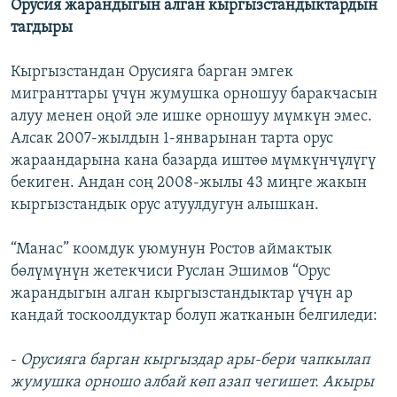
Орусия жарандыгын алган кыргызстандыктардын
тагдыры
Кыргызстандан Орусияга барган эмгек
мигранттары үчүн жумушка орношуу баракчасын
алуу менен оңой эле ишке орношуу мүмкүн эмес.
Алсак 2007-жылдын 1-январынан тарта орус
жараандарына кана базарда иштөө мүмкүнчүлүгү
бекиген. Андан соң 2008-жылы 43 миңге жакын
кыргызстандык орус атуулдугун алышкан.
“Манас” коомдук уюмунун Ростов аймактык
бөлүмүнүн жетекчиси Руслан Эшимов “Орус
жарандыгын алган кыргызстандыктар үчүн ар
кандай тоскоолдуктар болуп жатканын белгиледи:
-
Орусияга барган кыргыздар ары-бери чапкылап
жумушка орношо албай көп азап чегишет. Акыры