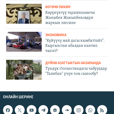
ӨЗГӨЧӨ ПИКИР
Көрүнүктүү тарыхнаамачы
Жаныбек Жакыпбековдун
жаркын элесине
ЭКОНОМИКА
"Күйүүчү май дагы кымбаттайт".
Кыргызстан абалдан кантип
чыгат?
ДҮЙНӨ АЗАТТЫКТЫН НАЗАРЫНДА
Түндүк Ооганстандагы чабуулдар
"Талибан" үчүн чоң сынообу?
ОНЛАЙН ШЕРИНЕ