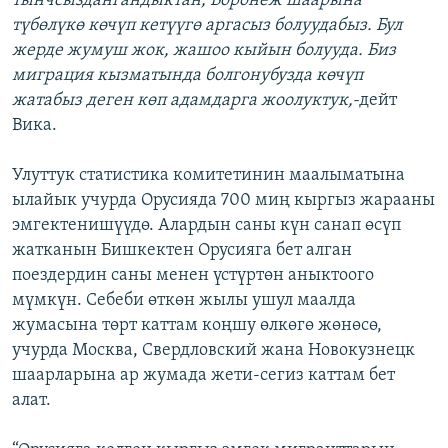
тынчсыздангандыктан, Воронеж шаарына
түбөлүкө көчүп кетүүгө аргасыз болуудабыз. Бул
жерде жумуш жок, жашоо кыйын болууда. Биз
миграция кызматында болгонубузда көчүп
жатабыз деген көп адамдарга жоолуктук,-
дейт
Вика.
Улуттук статистика комитетинин маалыматына
ылайык учурда Орусияда 700 миң кыргыз жарааны
эмгектенишүүдө. Алардын саны күн санап өсүп
жатканын Бишкектен Орусияга бет алган
поездердин саны менен үстүртөн аныктоого
мүмкүн. Себеби өткөн жылы ушул маалда
жумасына төрт каттам коңшу өлкөгө жөнөсө,
учурда Москва, Свердловский жана Новокузнецк
шаарларына ар жумада жети-сегиз каттам бет
алат.