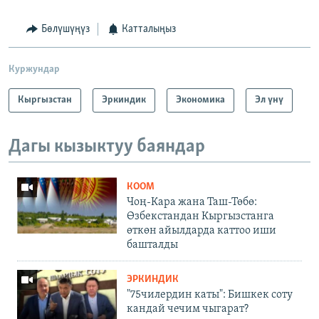
Бөлүшүңүз
Катталыңыз
Куржундар
Кыргызстан
Эркиндик
Экономика
Эл үнү
Дагы кызыктуу баяндар
КООМ
Чоң-Кара жана Таш-Төбө:
Өзбекстандан Кыргызстанга
өткөн айылдарда каттоо иши
башталды
ЭРКИНДИК
"75чилердин каты": Бишкек соту
кандай чечим чыгарат?