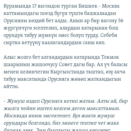
Курамында 17 вагондон турган Бишкек - Москва
каттамындагы поезд бүгүн түштө башкалаадан
Орусияны көздөй бет алды. Анын ар бир вагону 56
жүргүнчүгө эсептелип, алардын катарынан бош
орундук табуу мүмкүн эмес болуп турду. Себеби
сыртка кетүүнү каалагандардын саны көп.
Алыс жолго бет алгандардын катарында Токмок
шаарынын жашоочусу Совет дагы бар. Ал үч баласы
менен келинчегин Кыргызстанда таштап, өзү акча
табуу максатында Орусияга жөнөп жаткандыгын
айтты.
-
Жумуш издеп Орусияга кетип жатам. Алты ай, бир
жылга чейин иштеп келсем деген максаттамын.
Москвада иним эмгектенет. Бул жакта жумуш
орундары болгондо, биз эмнеге тентип чет жака
бармак элек. Эми баардыгы жашоо көрсөтөт.