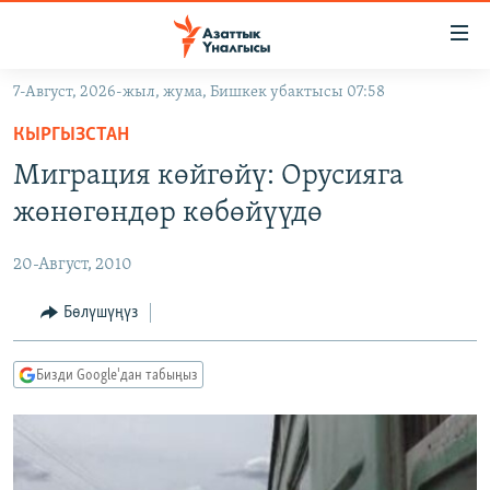
Линктер
Мазмунга
өтүңүз
7-Август, 2026-жыл, жума, Бишкек убактысы 07:58
Навигацияга
ЖАҢЫЛЫКТАР
өтүңүз
КЫРГЫЗСТАН
КЫРГЫЗСТАН
Издөөгө
Миграция көйгөйү: Орусияга
салыңыз
ДҮЙНӨ
КЫРГЫЗСТАН
жөнөгөндөр көбөйүүдө
УКРАИНА
САЯСАТ
ДҮЙНӨ
20-Август, 2010
АТАЙЫН ИЛИКТӨӨ
ЭКОНОМИКА
БОРБОР АЗИЯ
ТВ ПРОГРАММАЛАР
Бөлүшүңүз
МАДАНИЯТ
ПОДКАСТ
БҮГҮН АЗАТТЫКТА
Бизди Google'дан табыңыз
ӨЗГӨЧӨ ПИКИР
ЭКСПЕРТТЕР ТАЛДАЙТ
БИЗ ЖАНА ДҮЙНӨ
Русский
ДАНИСТЕ