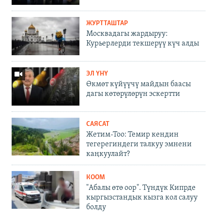
ЖУРТТАШТАР
Москвадагы жардыруу:
Курьерлерди текшерүү күч алды
ЭЛ ҮНҮ
Өкмөт күйүүчү майдын баасы
дагы көтөрүлөрүн эскертти
САЯСАТ
Жетим-Тоо: Темир кендин
тегерегиндеги талкуу эмнени
каңкуулайт?
КООМ
"Абалы өтө оор". Түндүк Кипрде
кыргызстандык кызга кол салуу
болду