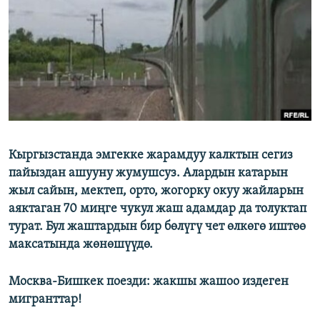
ОНЛАЙН ШЕРИНЕ
ЭЖЕ-СИҢДИЛЕР
АЗАТТЫК+
ЫҢГАЙСЫЗ СУРООЛОР
ЭЕ/АРнун бардык сайттары
Кыргызстанда эмгекке жарамдуу калктын сегиз
пайыздан ашууну жумушсуз. Алардын катарын
жыл сайын, мектеп, орто, жогорку окуу жайларын
аяктаган 70 миңге чукул жаш адамдар да толуктап
турат. Бул жаштардын бир бөлүгү чет өлкөгө иштөө
максатында жөнөшүүдө.
Москва-Бишкек поезди: жакшы жашоо издеген
мигранттар!