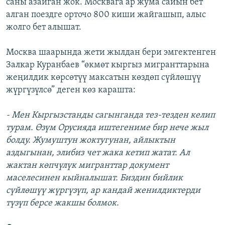
саны азайган жок. Москвага ар жума сайын бет
алган поездге орточо 800 киши жайгашып, алыс
жолго бет алышат.
Москва шаарында жети жылдан бери эмгектенген
Залкар Куранбаев “өкмөт кыргыз мигранттарына
жеңилдик көрсөтүү максатын көздөп сүйлөшүү
жүргүзүлсө” деген көз карашта:
- Мен Кыргызстанды сагынганда тез-тезден келип
турам. Өзүм Орусияда иштегениме бир нече жыл
болду. Жумуштун жоктугунан, айлыктын
аздыгынан, элибиз чет жака кетип жатат. Ал
жактан көпчүлүк мигранттар документ
маселесинен кыйналышат. Биздин бийлик
сүйлөшүү жүргүзүп, ар кандай женилдиктерди
түзүп берсе жакшы болмок.