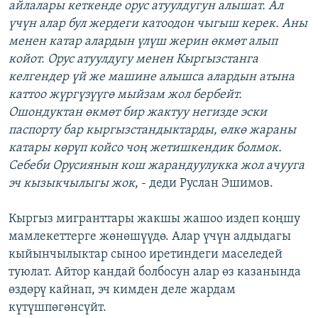
айлалары кеткенде орус атуулдугун алышат. Ал
үчүн алар бул жердеги катоодон чыгыш керек. Аны
менен катар алардын үлүш жерин өкмөт алып
койот. Орус атуулдугу менен Кыргызстанга
келгендер үй же машине алышса алардын атына
каттоо жүргүзүүгө мыйзам жол бербейт.
Ошондуктан өкмөт бир жактуу негизде эски
паспорту бар кыргызстандыктарды, өлкө жараны
катары көрүп койсо чоң жетишкендик болмок.
Себеби Орусиянын кош жарандуулукка жол ачууга
эч кызыкчылыгы жок
, - деди Руслан Эшимов.
Кыргыз мигранттары жакшы жашоо издеп коңшу
мамлекеттерге жөнөшүүдө. Алар үчүн алдыдагы
кыйынчылыктар сыноо иретиндеги маселедей
туюлат. Айтор кандай болбосун алар өз казанында
өздөрү кайнап, эч кимден деле жардам
күтүшпөгөнсүйт.