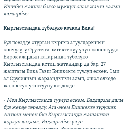
Ишибиз жакшы болсо мүмкүн ошол жакта калып
калаарбыз.
Кыргызстандан түбөлүкө көчкөн Вика!
Бул поездде отурган кыргыз атуулдарынын
көпчүлүгү Орусияга эмгектенүү үчүн жөнөшүүдө.
Бирок алардын катарында түбөлүкө
Кыргызстандан кетип жаткандар да бар. 27
жаштагы Вика Гавш Бишкекте туулуп өскөн. Эми
ал Орусиянын жараандыгын алып, ошол өлкөдө
жашоосун улантууну көздөөдө.
-
Мен Кыргызстанда туулуп өскөм. Балдарым дагы
бул жерде төрөлдү. Ата-энем Бишкекте турушат.
Анткен менен биз Кыргызстанда жашаштан
коркуп калдык. Балдарыбыз үчүн