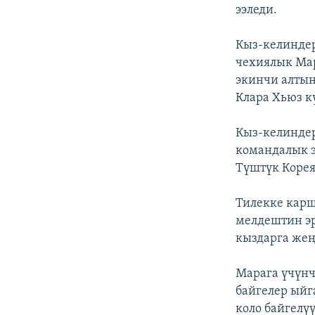
ээледи.
Кыз-келинде
чехиялык Мар
экинчи алтын
Клара Хьюз к
Кыз-келинде
командалык э
Түштүк Корея
Тилекке карш
мелдештин эр
кыздарга же
Марага үчүнч
байгелер ый
коло байгелүү