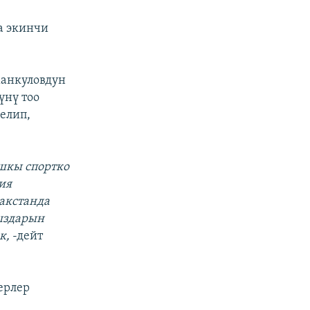
а экинчи
манкуловдун
үнү тоо
елип,
шкы спортко
ия
акстанда
ыздарын
к,
-дейт
ерлер