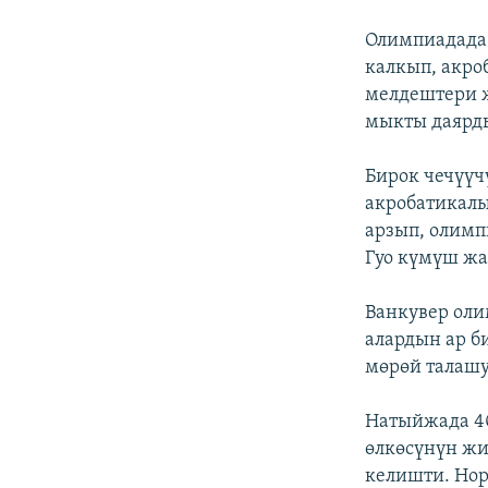
Олимпиадада 
калкып, акро
мелдештери 
мыкты даярд
Бирок чечүүч
акробатикалы
арзып, олимп
Гуо күмүш жа
Ванкувер оли
алардын ар б
мөрөй талаш
Натыйжада 4
өлкөсүнүн жи
келишти. Но