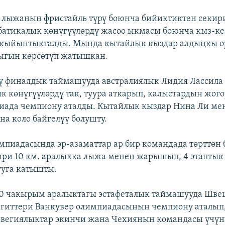
лыжанын фристайль түрү боюнча бийиктиктен секири
батикалык көнүгүүлөрдү жасоо ыкмасы боюнча кыз-к
жыйынтыкталды. Мында кытайлык кыздар алдыңкы ор
ыгын көрсөтүп жатышкан.
ү финалдык таймашууда австралиялык Лидия Лассила
к көнүгүүлөрдү так, туура аткарып, калыстардын жог
иада чемпиону аталды. Кытайлык кыздар Нина Ли ме
на коло байгелүү болушту.
мпиадасында эр-азаматтар ар бир командада төрттөн 
ири 10 км. аралыкка лыжа менен жарышып, 4 этаптык
ууга катышты.
0 чакырым аралыктагы эстафеталык таймашууда Шве
гиттери Ванкувер олимпиадасынын чемпиону аталып,
рвегиялыктар экинчи жана Чехиянын командасы үчүн