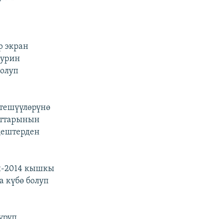
р экран
Турин
болуп
тешүүлөрүнө
аттарынын
дештерден
и-2014 кышкы
 күбө болуп
уруп,