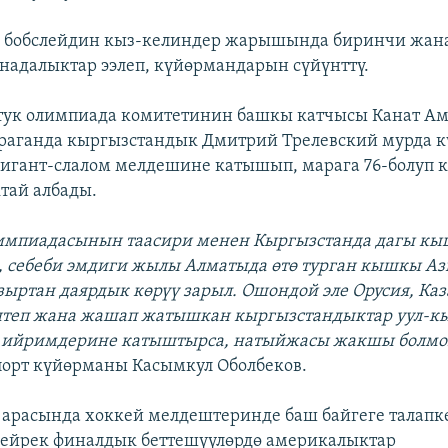
 бобслейдин кыз-келиндер жарышында биринчи жан
надалыктар ээлеп, күйөрмандарын сүйүнттү.
тук олимпиада комитетинин башкы катчысы Канат А
аганда кыргызстандык Дмитрий Трелевский мурда к
гант-слалом мелдешине катышып, марага 76-болуп к
тай албады.
лимпиадасынын таасири менен Кыргызстанда дагы кы
а, себеби эмдиги жылы Алматыда өтө турган кышкы Аз
ыртан даярдык көрүү зарыл. Ошондой эле Орусия, Каз
штеп жана жашап жатышкан кыргызстандыктар уул-к
 ийримдерине катыштырса, натыйжасы жакшы болмо
орт күйөрманы Касымкул Оболбеков.
 арасында хоккей мелдештеринде баш байгеге талапк
Чейрек финалдык беттешүүлөрдө америкалыктар