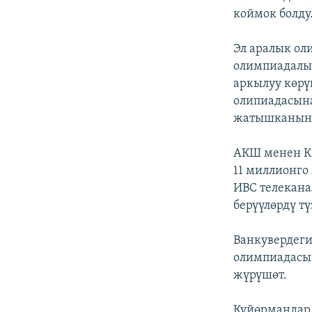
коймок болду
Эл аралык ол
олимпиадалык
аркылуу көрү
олипиадасына
жатышканын 
АКШ менен К
11 миллионго
ИВС телекана
берүүлөрдү тү
Ванкувердег
олимпиадасы
жүрүшөт.
Күйөрмандар 