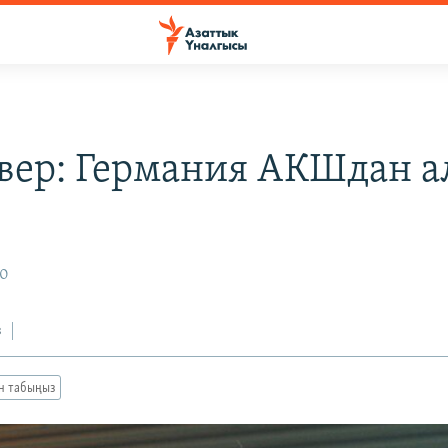
вер: Германия АКШдан а
10
з
ан табыңыз