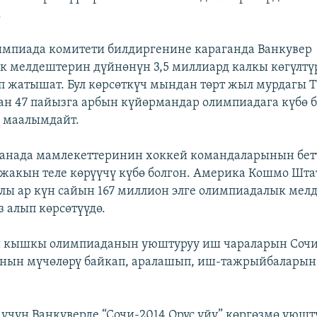
.
импиада комитети билдиргенине караганда Ванкувер
 мелдештерин дүйнөнүн 3,5 миллиард калкы көгүлтү
п жатышат. Бул көрсөткүч мындан төрт жыл мурдагы 
н 47 пайызга арбын күйөрмандар олимпиадага күбө 
маалымдайт.
анада мамлекеттеринин хоккей командаларынын бет
 жакын теле көрүүчү күбө болгон. Америка Кошмо Шт
лы ар күн сайын 167 миллион элге олимпиадалык мел
з алып көрсөтүүдө.
и кышкы олимпиаданын уюштуруу иш чараларын Соч
нын мүчөлөрү байкап, аралашып, иш-тажрыйбаларына
үчүн Ванкуверде “Сочи-2014 Орус үйү” көргөзмө уюшт