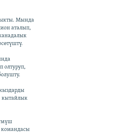
чыкты. Мында
ион аталып,
 канадалык
рсөтүштү.
ында
 олтуруп,
болушту.
 кыздарды
н кытайлык
күмүш
 командасы