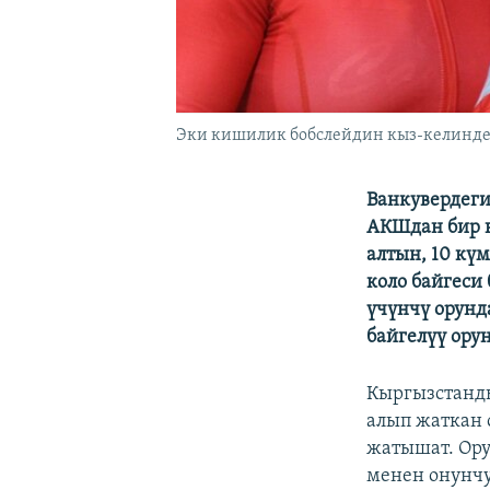
Эки кишилик бобслейдин кыз-келинде
Ванкувердег
АКШдан бир к
алтын, 10 кү
коло байгеси 
үчүнчү орунд
байгелүү ору
Кыргызстанды
алып жаткан 
жатышат. Ору
менен онунчу