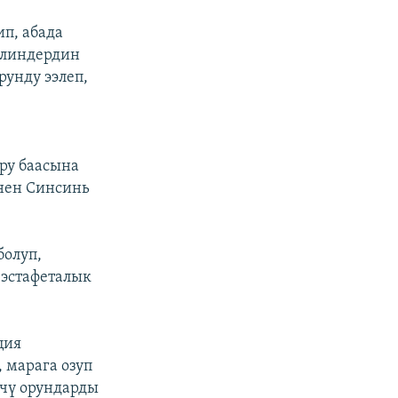
п, абада
елиндердин
унду ээлеп,
ору баасына
нен Синсинь
болуп,
 эстафеталык
ция
 марага озуп
чү орундарды