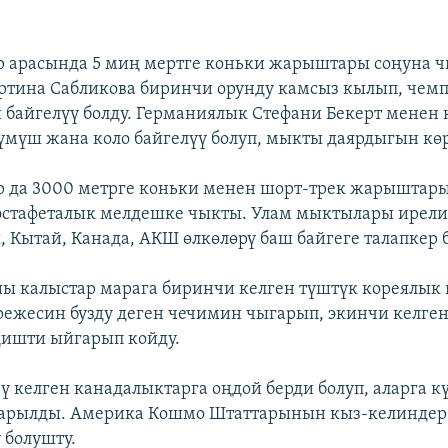
р арасында 5 миң мертге коньки жарыштары соңуна 
тина Сабликова биринчи орунду камсыз кылып, чемп
 байгелүү болду. Германиялык Стефани Бекерт менен
үмүш жана коло байгелүү болуп, мыкты даярдыгын кө
р да 3000 метрге коньки менен шорт-трек жарыштар
стафеталык мелдешке чыкты. Улам мыктылары ирелип
, Кытай, Канада, АКШ өлкөлөрү баш байгеге талапкер 
ы калыстар марага биринчи келген түштүк кореялык
ежесин бузду деген чечимин чыгарып, экинчи келге
ңишти ыйгарып койду.
ү келген канадалыктарга оңдой берди болуп, аларга 
гарылды. Америка Кошмо Штаттарынын кыз-келиндер
 болушту.