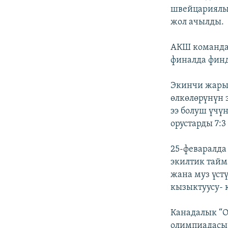
швейцариялык
жол ачылды.
АКШ командас
финалда финд
Экинчи жарым
өлкөлөрүнүн 
ээ болуш үчү
орустарды 7:
25-феваралда
экилтик тай
жана муз үст
кызыктуусу- 
Канадалык “O
олимпиадасы 