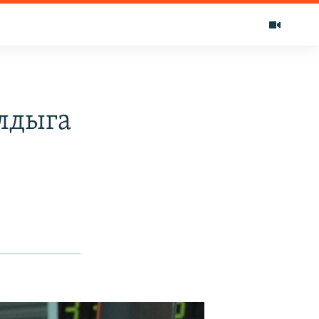
лдыга