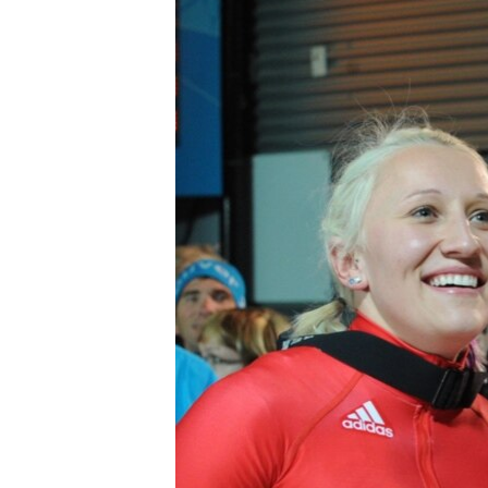
ЭЖЕ-СИҢДИЛЕР
АЗАТТЫК+
ЫҢГАЙСЫЗ СУРООЛОР