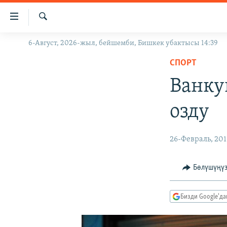
Линктер
Мазмунга
өтүңүз
Издөө
6-Август, 2026-жыл, бейшемби, Бишкек убактысы 14:39
ЖАҢЫЛЫКТАР
Навигацияга
өтүңүз
СПОРТ
КЫРГЫЗСТАН
Издөөгө
Ванку
ДҮЙНӨ
КЫРГЫЗСТАН
салыңыз
УКРАИНА
САЯСАТ
ДҮЙНӨ
озду
АТАЙЫН ИЛИКТӨӨ
ЭКОНОМИКА
БОРБОР АЗИЯ
ТВ ПРОГРАММАЛАР
МАДАНИЯТ
26-Февраль, 20
ПОДКАСТ
БҮГҮН АЗАТТЫКТА
Бөлүшүңү
ӨЗГӨЧӨ ПИКИР
ЭКСПЕРТТЕР ТАЛДАЙТ
БИЗ ЖАНА ДҮЙНӨ
Бизди Google'д
ДАНИСТЕ