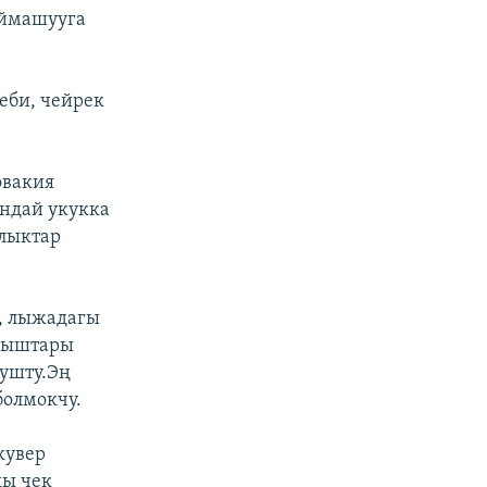
аймашууга
еби, чейрек
овакия
ндай укукка
алыктар
, лыжадагы
арыштары
лушту.Эң
болмокчу.
кувер
ңы чек