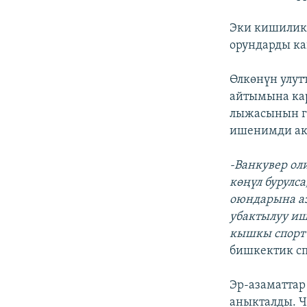
Эки кишилик
орундарды ка
Өлкөнүн улут
айтымына кар
лыжасынын ги
ишенимди ак
-Ванкувер о
көңүл бурулс
оюндарына аз
убактылуу и
кышкы спорт
бишкектик сп
Эр-азаматтар
аныкталды. 