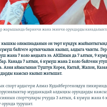
р жарышында биринчи жана экинчи орундарды канадалыкта
и кышкы олимпиаданын он төрт күндүк жыйынтыгынд
үмүш байгеге артыкчылык кылып, алдыга чыкты. Гер
мүш жана 7 коло медалга ээ. АКШнын да 7 алтын, 9 күм
бар. Канада 7 алтын, 6 күмүш жана 2 коло байгени уту
а. Азия аймагынан Түштүк Корея, Кытай, Жапон, Каза
ндарды камсыз кылып жатышат.
к спорт ардагери Алмаз Кудайбергеновдун пикиринд
орусиялыктар мурдакыдай алдыңкы орундарды камсыз
сиянын спортчулары учурда 3 алтын, 4 күмүш жана 6 
 орунда турушат.