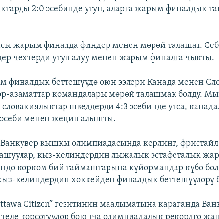
тарды 2:0 эсебинде утуп, аларга жарым финалдык т
ы жарым финалда финдер менен мөрөй талашат. Себ
ер чехтерди утуп алуу менен жарым финалга чыкты.
 финалдык беттешүүдө оюн ээлери Канада менен Сл
эр-азаматтар командалары мөрөй талашмак болду. Мы
н словакиялыктар шведдерди 4:3 эсебинде утса, канад
3 эсеби менен жеңип алышты.
 Ванкувер кышкы олимпиадасында керлинг, фристайл
машуулар, кыз-келиндердин лыжалык эстафеталык ж
үндө көркөм бий таймаштарына күйөрмандар күбө бо
кыз-келиндердин хоккейден финалдык беттешүүлөрү 
ttawa Citizen” гезитинин маалыматына караганда Ван
теле көрсөтүүлөр боюнча олимпиадалык рекордго жа