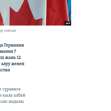
р ээледи
а Германия
мания 7
үш жана 12
п алуу менен
кстан
е сүрөөнгө
 кыла албай
коло медалы