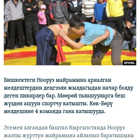
ОНЛАЙН ШЕРИНЕ
ЭЖЕ-СИҢДИЛЕР
АЗАТТЫК+
ЫҢГАЙСЫЗ СУРООЛОР
ЭЕ/АРнун бардык сайттары
Бишкектеги Нооруз майрамына арналган
мелдештердин деңгээли жылдагыдан начар болду
деген пикирлер бар. Мөөрөй талашууларга беш
жүздөн ашуун спортчу катышты. Көк-Бөрү
мелдешине 4 команда гана катышууда.
Эгемен алгандан баштап Кыргызстанда Нооруз
жалпы журттун майрамына айланып баратышына