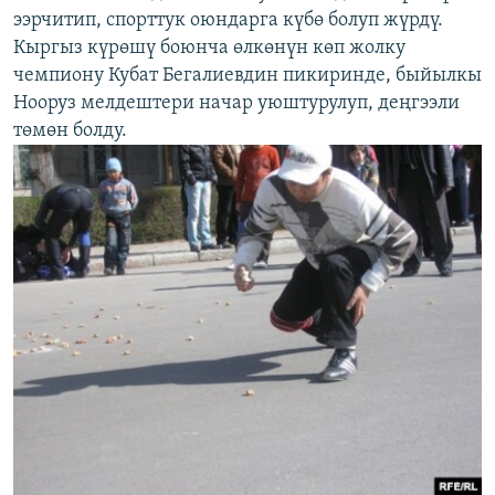
ээрчитип, спорттук оюндарга күбө болуп жүрдү.
Кыргыз күрөшү боюнча өлкөнүн көп жолку
чемпиону Кубат Бегалиевдин пикиринде, быйылкы
Нооруз мелдештери начар уюштурулуп, деңгээли
төмөн болду.