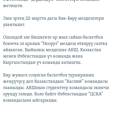
жетишти.
Эми эртең 22-мартта дагы Көк-Бөрү мелдештери
улантылат.
Ошондой эле Бишкекте ар жыл сайын баскетбол
боюнча эл аралык “Нооруз” мелдеш өткөрүү салтка
айланган. Быйылкы мелдешке АКШ, Казакстан
менен Өзбекстандан үч команда жана
Кыргызстандан үч команда катышты.
Бир жумага созулган баскетбол турниринин
жеңүүчүсү деп Казакстандын “Каспий” командасы
таанылды. АКШнын студенттер командасы экинчи
орунду ээледи. Коло байге Өзбекстандын “ЦСКА”
командасына ыйгарылды.