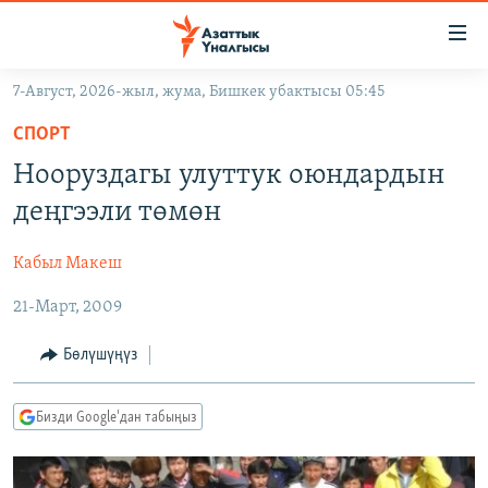
Линктер
Мазмунга
өтүңүз
7-Август, 2026-жыл, жума, Бишкек убактысы 05:45
Навигацияга
ЖАҢЫЛЫКТАР
өтүңүз
СПОРТ
КЫРГЫЗСТАН
Издөөгө
Нооруздагы улуттук оюндардын
салыңыз
ДҮЙНӨ
КЫРГЫЗСТАН
деңгээли төмөн
УКРАИНА
САЯСАТ
ДҮЙНӨ
Кабыл Макеш
АТАЙЫН ИЛИКТӨӨ
ЭКОНОМИКА
БОРБОР АЗИЯ
21-Март, 2009
ТВ ПРОГРАММАЛАР
МАДАНИЯТ
ПОДКАСТ
БҮГҮН АЗАТТЫКТА
Бөлүшүңүз
ӨЗГӨЧӨ ПИКИР
ЭКСПЕРТТЕР ТАЛДАЙТ
Бизди Google'дан табыңыз
БИЗ ЖАНА ДҮЙНӨ
Русский
ДАНИСТЕ