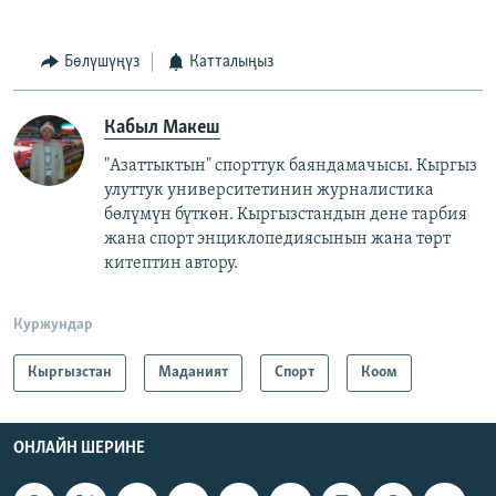
Бөлүшүңүз
Катталыңыз
Кабыл Макеш
"Азаттыктын" спорттук баяндамачысы. Кыргыз
улуттук университетинин журналистика
бөлүмүн бүткөн. Кыргызстандын дене тарбия
жана спорт энциклопедиясынын жана төрт
китептин автору.
Куржундар
Кыргызстан
Маданият
Спорт
Коом
ОНЛАЙН ШЕРИНЕ