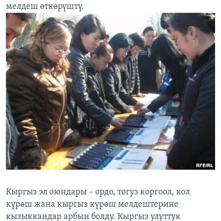
мелдеш өткөрүштү.
Кыргыз эл оюндары – ордо, тогуз коргоол, кол
күрөш жана кыргыз күрөш мелдештерине
кызыккандар арбын болду. Кыргыз улуттук