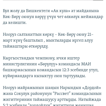
Бул жолу да Бишкектеги «Ак кула» ат майданына
Көк-Бөрү оюнун көрүү үчүн чет өлкөлүк меймандар
да келишти.
Нооруз салтанаттын көркү – Көк-Бөрү оюну 21–
март күнү башталып , мыктыларды иргеп алуу
таймаштары өткөрүлдү.
Кыргызстандын чемпиону, ички иштер
министрлигинин «Бөрүлүү» командасы МАИ
башкармасынын командасын 12:3 эсебинде утуп,
күйөрмандарга кызыктуу оюн тартуулады.
Нооруз майрамынын шаңын Нарындын «Дордой»
жана Сокулук районунун “Рассвет” командасынын
жигиттеринин таймашуусу арттырды. Натыйжада
5:2 эсебинде “дордойдун” жигиттери жеңишке