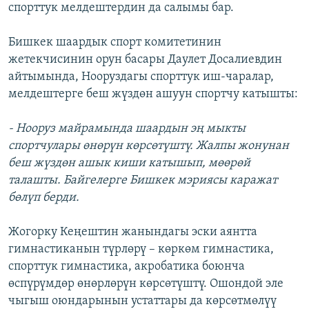
спорттук мелдештердин да салымы бар.
Бишкек шаардык спорт комитетинин
жетекчисинин орун басары Даулет Досалиевдин
айтымында, Нооруздагы спорттук иш-чаралар,
мелдештерге беш жүздөн ашуун спортчу катышты:
- Нооруз майрамында шаардын эң мыкты
спортчулары өнөрүн көрсөтүштү. Жалпы жонунан
беш жүздөн ашык киши катышып, мөөрөй
талашты. Байгелерге Бишкек мэриясы каражат
бөлүп берди.
Жогорку Кеңештин жанындагы эски аянтта
гимнастиканын түрлөрү – көркөм гимнастика,
спорттук гимнастика, акробатика боюнча
өспүрүмдөр өнөрлөрүн көрсөтүштү. Ошондой эле
чыгыш оюндарынын устаттары да көрсөтмөлүү