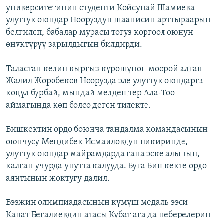
университетинин студенти Койсунай Шамиева
улуттук оюндар Нооруздун шаанисин арттыраарын
белгилеп, бабалар мурасы тогуз коргоол оюнун
өнүктүрүү зарылдыгын билдирди.
Таластан келип кыргыз күрөшүнөн мөөрөй алган
Жалил Жоробеков Ноорузда эле улуттук оюндарга
көңүл бурбай, мындай мелдештер Ала-Тоо
аймагында көп болсо деген тилекте.
Бишкектин ордо боюнча тандалма командасынын
оюнчусу Меңдибек Исмаиловдун пикиринде,
улуттук оюндар майрамдарда гана эске алынып,
калган учурда унутта калууда. Буга Бишкекте ордо
аянтынын жоктугу далил.
Бээжин олимпиадасынын күмүш медаль ээси
Канат Бегалиевдин атасы Кубат ага да неберелерин