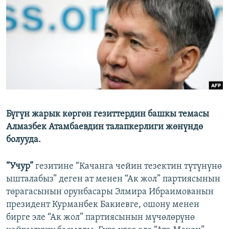
ОНЛАЙН ШЕРИНЕ
ЭЖЕ-СИҢДИЛЕР
АЗАТТЫК+
ЫҢГАЙСЫЗ СУРООЛОР
ЭЕ/АРнун бардык сайттары
Бүгүн жарык көргөн гезиттердин башкы темасы
Алмазбек Атамбаевдин талапкерлиги жөнүндө
болууда.
“Учур”
гезитине “Качанга чейин тезектин түтүнүнө
ышталабыз” деген ат менен “Ак жол” партиясынын
төрагасынын орунбасары Элмира Ибраимованын
президент Курманбек Бакиевге, ошону менен
бирге эле “Ак жол” партиясынын мүчөлөрүнө