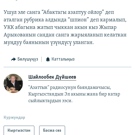
Ушул эле санга “Абактагы азаптуу ойлор” деп
аталган рубрика алдында “шпион” деп кармалып,
УКК абагына жатып чыккан акын кыз Жыпар
Арыкованын сандан санга жарыяланып келаткан
муңдуу баянынын үзүндүсү уланган.
Бөлүшүңүз
Катталыңыз
Шайлообек Дүйшеев
"Азаттык" радиосунун баяндамачысы,
Кыргызстандын Эл акыны жана бир катар
сыйлыктардын ээси.
Куржундар
Кыргызстан
Басма сөз