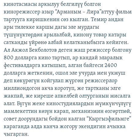
кинотасмасы аркылуу белгилүү болгон
кинорежиссер азыр “Арманым – Лира”аттуу фильм
тартууга киришкенин сөз кылган. Темир андан
ары тилекке каршы дагы эле мурдагы
түшүнүктөрдөн арылалбай, кинону товар катары
сатканды үйрөнө албай келатканыбызга кейиген.
Ал Акжол Бекболотов деген жаш режиссер болгону
800 долларга кино тартып, ар кандай эларалык
фестивалдарга катышып, алган байгеси 2400
долларга жеткенин, ошол эле учурда мен укмуш
деп көкүрөгүн койгулап жүргөн режиссерлор
миллиондогон акча коротуп, же тартканы элге
жакпай, же киреше апкелбей олтурганын мисалга
алат. Бүгүн жеке киностудиялардын мүмкүнчүлүгү
мамлекеттин көзүн карап, механизмин өзгөртпөй,
совет доорундагы бойдон калган “Кыргызфильмге”
караганда алда канча жогору экендигин ачыкка
чыгарган.