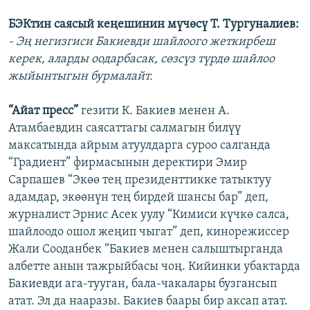
БЭКтин саясый кеңешинин мүчөсү Т. Тургуналиев:
- Эң негизгиси Бакиевди шайлоого жеткирбеш
керек, аларды оодарбасак, сөзсүз түрдө шайлоо
жыйынтыгын бурмалайт.
“Айат пресс”
гезити К. Бакиев менен А.
Атамбаевдин саясаттагы салмагын билүү
максатында айрым атуулдарга суроо салганда
“Градиент” фирмасынын деректири Эмир
Сарпашев “Экөө тең президенттикке татыктуу
адамдар, экөөнүн тең бирдей шансы бар” деп,
журналист Эрнис Асек уулу “Кимиси күчкө салса,
шайлоодо ошол жеңип чыгат” деп, кинорежиссер
Жали Сооданбек “Бакиев менен салыштырганда
албетте анын тажрыйбасы чоң. Кийинки убактарда
Бакиевди ага-тууган, бала-чакалары бузгансып
атат. Эл да нааразы. Бакиев баары бир аксап атат.