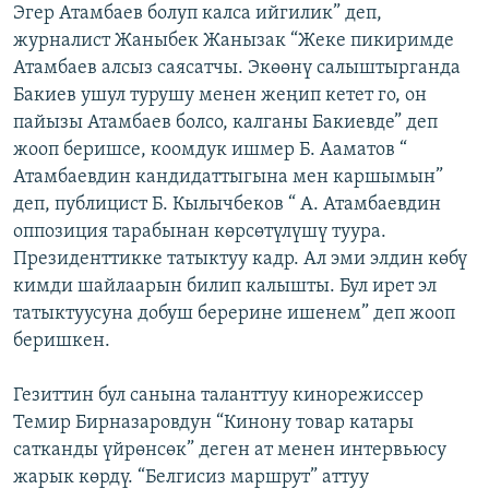
Эгер Атамбаев болуп калса ийгилик” деп,
журналист Жаныбек Жанызак “Жеке пикиримде
Атамбаев алсыз саясатчы. Экөөнү салыштырганда
Бакиев ушул турушу менен жеңип кетет го, он
пайызы Атамбаев болсо, калганы Бакиевде” деп
жооп беришсе, коомдук ишмер Б. Ааматов “
Атамбаевдин кандидаттыгына мен каршымын”
деп, публицист Б. Кылычбеков “ А. Атамбаевдин
оппозиция тарабынан көрсөтүлүшү туура.
Президенттикке татыктуу кадр. Ал эми элдин көбү
кимди шайлаарын билип калышты. Бул ирет эл
татыктуусуна добуш берерине ишенем” деп жооп
беришкен.
Гезиттин бул санына таланттуу кинорежиссер
Темир Бирназаровдун “Кинону товар катары
сатканды үйрөнсөк” деген ат менен интервьюсу
жарык көрдү. “Белгисиз маршрут” аттуу