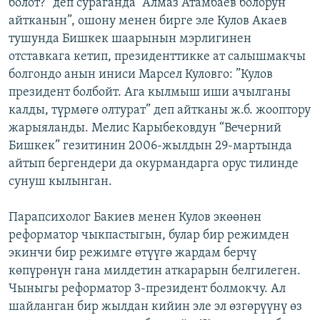
болот?” деп сураганда “Алмаз Атамбаев болорун
айтканын”, ошону менен бирге эле Кулов Акаев
тушунда Бишкек шаарынын мэрлигинен
отставкага кетип, президенттикке ат салышмакчы
болгондо анын иниси Марсел Куловго: ”Кулов
президент болбойт. Ага кылмыш иши ачылганы
калды, түрмөгө олтурат” деп айтканы ж.б. жооптору
жарыяланды. Мелис Карыбековдун “Вечерний
Бишкек” гезитинин 2006-жылдын 29-мартында
айтып бергендери да окурмандарга орус тилинде
сунуш кылынган.
Парапсихолог Бакиев менен Кулов экөөнөн
реформатор чыкпастыгын, булар бир режимден
экинчи бир режимге өтүүгө жардам берчү
көпүрөнүн гана милдетин аткарарын белгилеген.
Чыныгы реформатор 3-президент болмокчу. Ал
шайланган бир жылдан кийин эле эл өзгөрүүнү өз