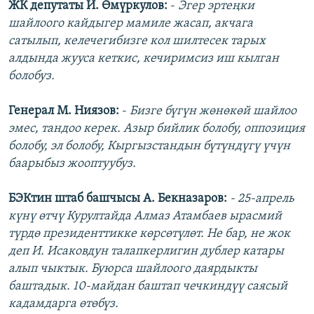
ЖК депутаты И. Өмүркулов:
-
Эгер эртеңки
шайлоого кайдыгер мамиле жасап, акчага
сатылып, келечегибизге кол шилтесек тарых
алдында жууса кеткис, кечиримсиз иш кылган
болобуз.
Генерал М. Ниязов:
-
Бизге бүгүн жөнөкөй шайлоо
эмес, тандоо керек. Азыр бийлик болобу, оппозиция
болобу, эл болобу, Кыргызстандын бүтүндүгү үчүн
баарыбыз жооптуубуз.
БЭКтин штаб башчысы А. Бекназаров:
- 25-апрель
күнү өтчү Курултайда Алмаз Атамбаев ырасмий
түрдө президенттикке көрсөтүлөт. Не бар, не жок
деп И. Исаковдун талапкерлигин дублер катары
алып чыктык. Буюрса шайлоого даярдыкты
баштадык. 10-майдан баштап чечкиндүү саясый
кадамдарга өтөбүз.