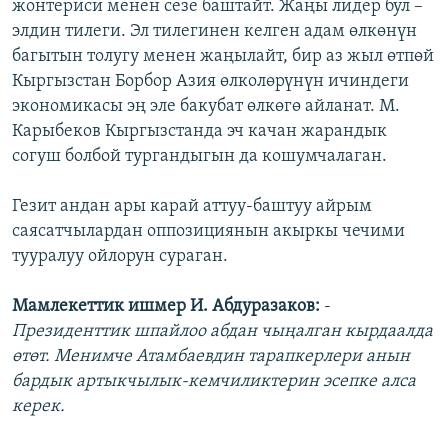
жонтериси менен сезе баштайт. Жаңы лидер бул –
элдин тилеги. Эл тилегинен келген адам өлкөнүн
багытын толугу менен жаңылайт, бир аз жыл өтпөй
Кыргызстан Борбор Азия өлколөрүнүн ичиндеги
экономикасы эң эле бакубат өлкөгө айланат. М.
Карыбеков Кыргызстанда эч качан жарандык
согуш болбой тургандыгын да кошумчалаган.
Гезит андан ары карай аттуу-баштуу айрым
саясатчылардан оппозициянын акыркы чечими
тууралуу ойлорун сураган.
Мамлекеттик ишмер И. Абдуразаков:
-
Президенттик шпайлоо абдан чыңалган кырдаалда
өтөт. Менимче Атамбаевдин тарапкерлери анын
бардык артыкчылык-кемчиликтерин эсепке алса
керек.