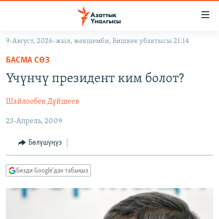
Линктер
Мазмунга
өтүңүз
9-Август, 2026-жыл, жекшемби, Бишкек убактысы 21:14
Навигацияга
ЖАҢЫЛЫКТАР
өтүңүз
БАСМА СӨЗ
КЫРГЫЗСТАН
Издөөгө
Үчүнчү президент ким болот?
салыңыз
ДҮЙНӨ
КЫРГЫЗСТАН
Шайлообек Дүйшеев
УКРАИНА
САЯСАТ
ДҮЙНӨ
23-Апрель, 2009
АТАЙЫН ИЛИКТӨӨ
ЭКОНОМИКА
БОРБОР АЗИЯ
ТВ ПРОГРАММАЛАР
МАДАНИЯТ
Бөлүшүңүз
ПОДКАСТ
БҮГҮН АЗАТТЫКТА
Бизди Google'дан табыңыз
ӨЗГӨЧӨ ПИКИР
ЭКСПЕРТТЕР ТАЛДАЙТ
БИЗ ЖАНА ДҮЙНӨ
Русский
ДАНИСТЕ