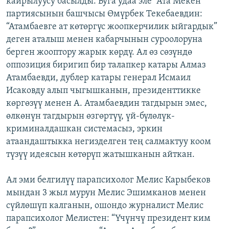
кайрылуусу басылды. Буга удаа эле “Ата Мекен”
партиясынын башчысы Өмүрбек Текебаевдин:
“Атамбаевге ат көтөргүс жоопкерчилик ыйгардык”
деген аталыш менен кабарчынын суроолоруна
берген жооптору жарык көрдү. Ал өз сөзүндө
оппозиция биригип бир талапкер катары Алмаз
Атамбаевди, дублер катары генерал Исмаил
Исаковду алып чыгышканын, президенттикке
көргөзүү менен А. Атамбаевдин тагдырын эмес,
өлкөнүн тагдырын өзгөртүү, үй-бүлөлүк-
криминалдашкан системасыз, эркин
атаандаштыкка негизделген тең салмактуу коом
түзүү идеясын көтөрүп жатышканын айткан.
Ал эми белгилүү парапсихолог Мелис Карыбеков
мындан 3 жыл мурун Мелис Эшимканов менен
сүйлөшүп калганын, ошондо журналист Мелис
парапсихолог Мелистен: “Үчүнчү президент ким