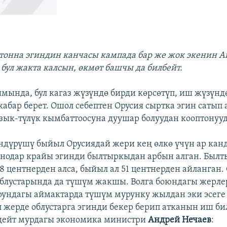
тонна эгиндин канчасы кампада бар же жок экенин А
бул жакта калсын, өкмөт башчы да билбейт.
мында, бул кагаз жүзүндө бирди көрсөтүп, иш жүзүнд
абар берет. Ошол себептен Орусия сыртка эгин сатып а
азык-түлүк кымбаттоосуна дуушар болуудан кооптонууд
ндүрүшү быйыл Орусиядай жери кең өлкө үчүн ар канд
нодар крайы эгинди былтыркыдан арбын алган. Былт
8 центнерден алса, быйыл ал 51 центнерден айланган.
облустарында да түшүм жакшы. Волга боюндагы жерле
рундагы аймактарда түшүм мурунку жылдан эки эсеге 
л жерде облустарга эгинди бекер берип атканын иш б
 дейт мурдагы экономика министри
Андрей Нечаев
: