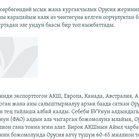
көрбөгөндөй ысык жана кургакчылык Орусия жеринин
ны карапайым калк өз чөнтөгүнө келген оорчулуктан 
ртадан эле ундун баасы бир топ кымбаттады.
гинди экспорттогон АКШ, Европа, Канада, Австралия,
рган жана аны салыштырмалуу арзан баада саткан Ору
н тең тайлаша албай калды. Себеби БУУнун алдындаг
ун (ФАО) алдын ала чыгарган божомолуна ылайык, Ор
ион гана тонна эгин алат. Бирок АКШнын Айыл чарба
ин божомолунда Орусия алчу түшүм 60-65 миллион т