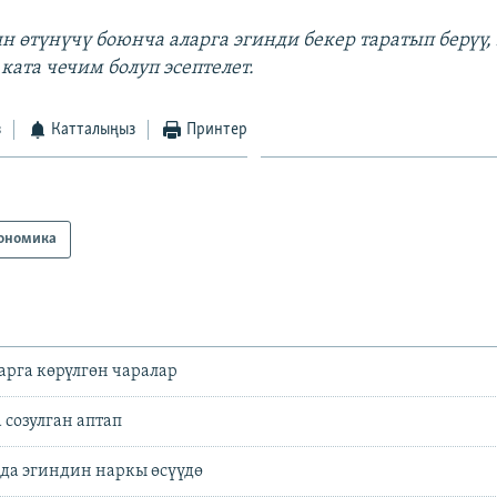
 өтүнүчү боюнча аларга эгинди бекер таратып берүү
ката чечим болуп эсептелет.
з
Катталыңыз
Принтер
ономика
арга көрүлгөн чаралар
а созулган аптап
да эгиндин наркы өсүүдө