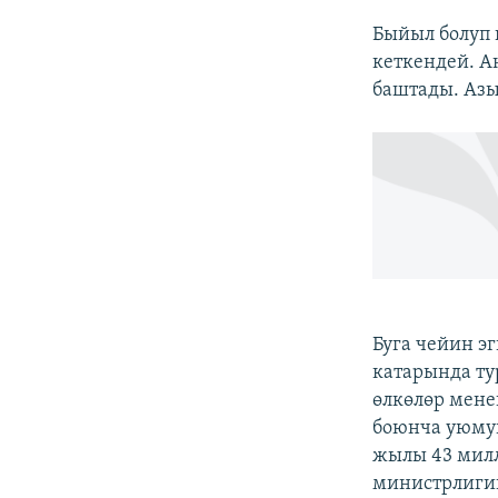
Быйыл болуп 
кеткендей. А
баштады. Азы
Буга чейин э
катарында ту
өлкөлөр мене
боюнча уюмун
жылы 43 милл
министрлигин