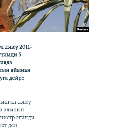
л тыюу 2011-
ечимди 5-
сияда
ктын айынан
уга дейре
лынган тыюу
на алынып
нистр эгинди
лот деп