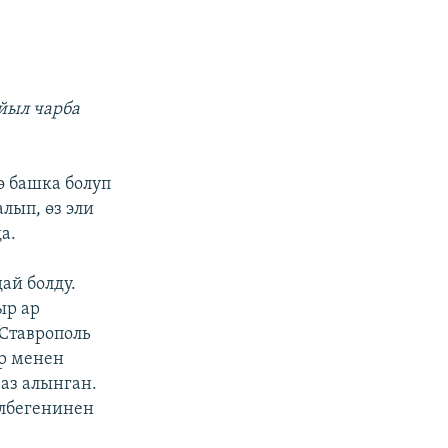
йыл чарба
ө башка болуп
лып, өз эли
а.
ай болду.
ыр ар
 Ставрополь
р менен
аз алынган.
илбегенинен