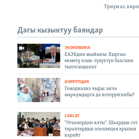
Түшүм аз, кир
Дагы кызыктуу баяндар
ЭКОНОМИКА
ЕАЭБдин жыйыны: Кыргыз
өкмөтү азык-түлүктүн баасына
тынчсызданат
КОРРУПЦИЯ
Гемодиализ чыры: акча
маркумдарга да которулганбы?
САЯСАТ
"75чилердин каты": Шаардык сот
тараптардын апелляция арызын
карайт