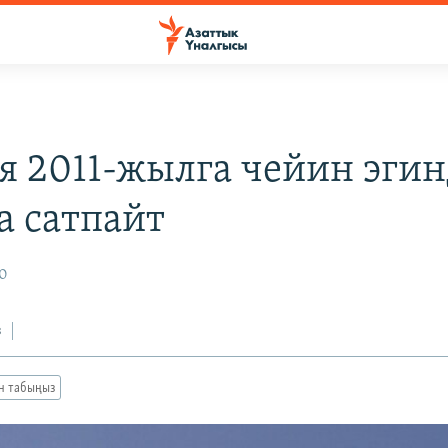
я 2011-жылга чейин эги
а сатпайт
10
з
ан табыңыз