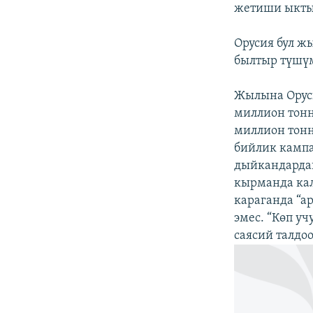
жетиши ыкты
Орусия бул ж
былтыр түшүм
Жылына Оруси
миллион тонн
миллион тонна
бийлик кампа
дыйкандардан
кырманда кал
караганда “а
эмес. “Көп у
саясий талдо