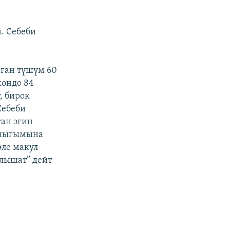
. Себеби
рган түшүм 60
кондо 84
, бирок
Себеби
ган эгин
н чыгымына
эле макул
алышат” дейт