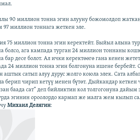
мал.
ылы 90 миллион тонна эгин алууну божомолдоп жаткан
 97 миллион тоннага жеткен эле.
я 75 миллион тонна эгин керектейт. Быйыл алына ту
а болсо, ага кампада турган 24 миллион тоннаны кош
 бар десе болот. Ал ички керектөөгө гана кенен жетет
да 24 миллион тонна эгин болгонуна ишене бербейт. 
 аштык сатып алуу дурус жолго коюла элек. Сата алба
а берип чирип кетүү менен бүтөт. Дыйкандар кетке
рзан баада сат” деп бийликтин кол толгогонуна дайым 
чурда эгинин ороолордо кармап же малга жем кылып с
очу
Михаил Делягин
: