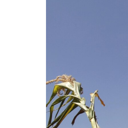
ЭЖЕ-СИҢДИЛЕР
АЗАТТЫК+
ЫҢГАЙСЫЗ СУРООЛОР