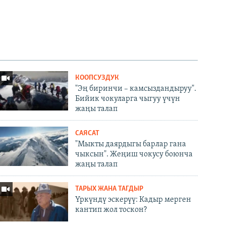
КООПСУЗДУК
"Эң биринчи – камсыздандыруу".
Бийик чокуларга чыгуу үчүн
жаңы талап
САЯСАТ
"Мыкты даярдыгы барлар гана
чыксын". Жеңиш чокусу боюнча
жаңы талап
ТАРЫХ ЖАНА ТАГДЫР
Үркүндү эскерүү: Кадыр мерген
кантип жол тоскон?