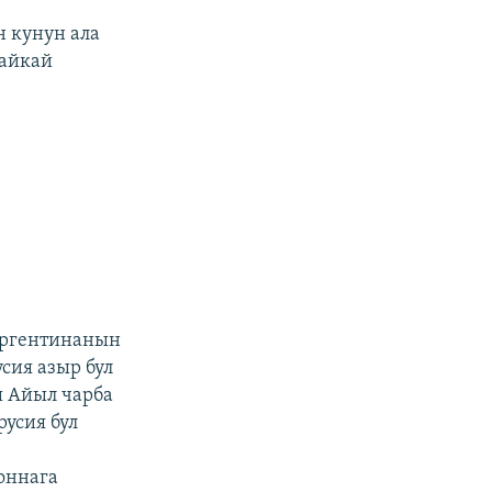
 кунун ала
байкай
 Аргентинанын
сия азыр бул
ы Айыл чарба
усия бул
оннага