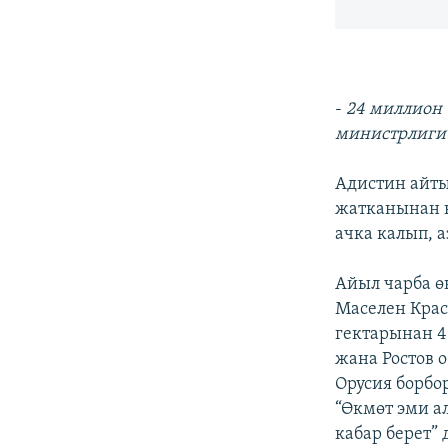
-
24 миллион 
министрлиги 
Адистин айты
жатканынан к
ачка калып, 
Айыл чарба ө
Маселен Крас
гектарынан 4
жана Ростов 
Орусия борбо
“Өкмөт эми а
кабар берет”