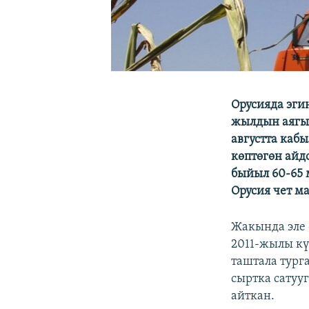
Орусияда эгин
жылдын аягын
августта каб
көптөгөн айд
быйыл 60-65 
Орусия чет ма
Жакында эле 
2011-жылы кү
таштала тург
сыртка сатуу
айткан.