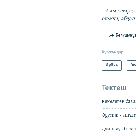
-
Аймактардын
оюмча, абдан 
Бөлүшүңү
Куржундар
Дүйнө
Эк
Тектеш
Көкөлөгөн баал
Орусия: 7 аптаг
Дүйнөлүк базар