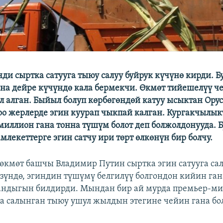
ди сыртка сатууга тыюу салуу буйрук күчүнө кирди. Бу
а дейре күчүндө кала бермекчи. Өкмөт тийешелүү ч
ыл алган. Быйыл болуп көрбөгөндөй катуу ысыктан Ору
оо жерлерде эгин куурап чыкпай калган. Кургакчылы
миллион гана тонна түшүм болот деп болжолдонууда. Б
млекеттерге эгин сатчу ири төрт өлкөнүн бир болчу.
өкмөт башчы Владимир Путин сыртка эгин сатууга са
зүндө, эгиндин түшүмү белгилүү болгондон кийин га
андыгын билдирди. Мындан бир ай мурда премьер-ми
га салынган тыюу ушул жылдын этегине чейин гана бо