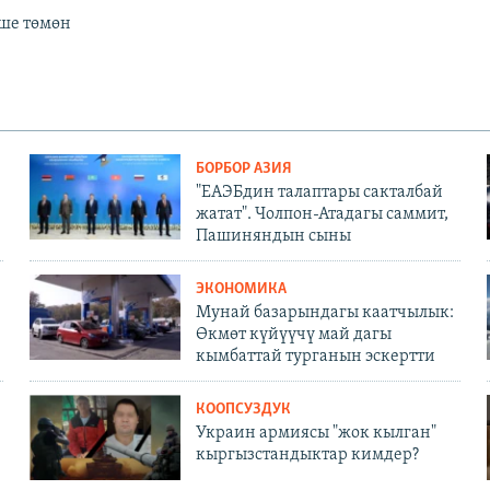
еше төмөн
БОРБОР АЗИЯ
"ЕАЭБдин талаптары сакталбай
жатат". Чолпон-Атадагы саммит,
Пашиняндын сыны
ЭКОНОМИКА
Мунай базарындагы каатчылык:
Өкмөт күйүүчү май дагы
кымбаттай турганын эскертти
КООПСУЗДУК
Украин армиясы "жок кылган"
кыргызстандыктар кимдер?