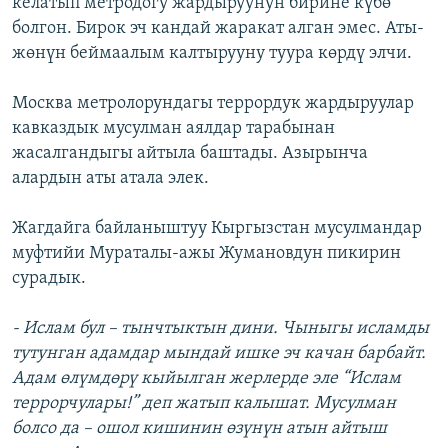
келатып метродогу жардыруунун бирине күбө
болгон. Бирок эч кандай жаракат алган эмес. Аты-
жөнүн беймаалым калтырууну туура көрдү элчи.
Москва метролорундагы террордук жардыруулар
кавказдык мусулман аялдар тарабынан
жасалгандыгы айтыла баштады. Азырынча
алардын аты атала элек.
Жагдайга байланыштуу Кыргызстан мусулмандар
муфтийи Мураталы-ажы Жумановдун пикирин
сурадык.
- Ислам бул – тынчтыктын дини. Чыныгы исламды
тутунган адамдар мындай ишке эч качан барбайт.
Адам өлүмдөрү кыйылган жерлерде эле “Ислам
террорчулары!” деп жатып калышат. Мусулман
болсо да – ошол кишинин өзүнүн атын айтыш