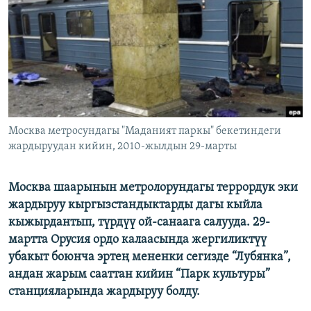
ОНЛАЙН ШЕРИНЕ
ЭЖЕ-СИҢДИЛЕР
АЗАТТЫК+
ЫҢГАЙСЫЗ СУРООЛОР
ЭЕ/АРнун бардык сайттары
Москва метросундагы "Маданият паркы" бекетиндеги
жардыруудан кийин, 2010-жылдын 29-марты
Москва шаарынын метролорундагы террордук эки
жардыруу кыргызстандыктарды дагы кыйла
кыжырдантып, түрдүү ой-санаага салууда. 29-
мартта Орусия ордо калаасында жергиликтүү
убакыт боюнча эртең мененки сегизде “Лубянка”,
андан жарым сааттан кийин “Парк культуры”
станцияларында жардыруу болду.