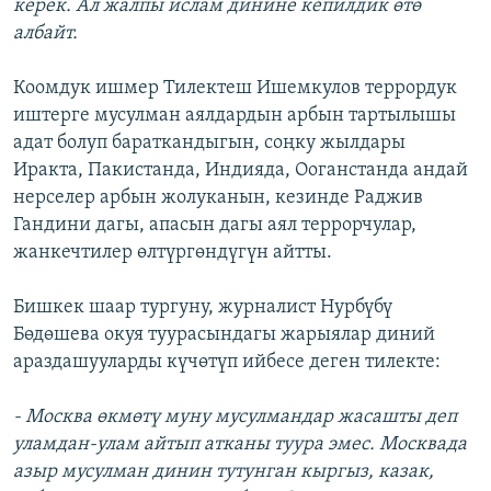
керек. Ал жалпы ислам динине кепилдик өтө
албайт.
Коомдук ишмер Тилектеш Ишемкулов террордук
иштерге мусулман аялдардын арбын тартылышы
адат болуп бараткандыгын, соңку жылдары
Иракта, Пакистанда, Индияда, Ооганстанда андай
нерселер арбын жолуканын, кезинде Раджив
Гандини дагы, апасын дагы аял террорчулар,
жанкечтилер өлтүргөндүгүн айтты.
Бишкек шаар тургуну, журналист Нурбүбү
Бөдөшева окуя туурасындагы жарыялар диний
араздашууларды күчөтүп ийбесе деген тилекте:
- Москва өкмөтү муну мусулмандар жасашты деп
уламдан-улам айтып атканы туура эмес. Москвада
азыр мусулман динин тутунган кыргыз, казак,