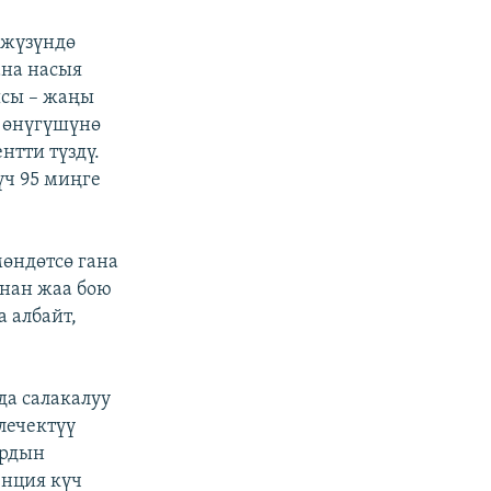
 жүзүндө
ана насыя
ысы – жаңы
н өнүгүшүнө
нтти түздү.
үч 95 миңге
өндөтсө гана
нан жаа бою
а албайт,
да салакалуу
лечектүү
ардын
енция күч