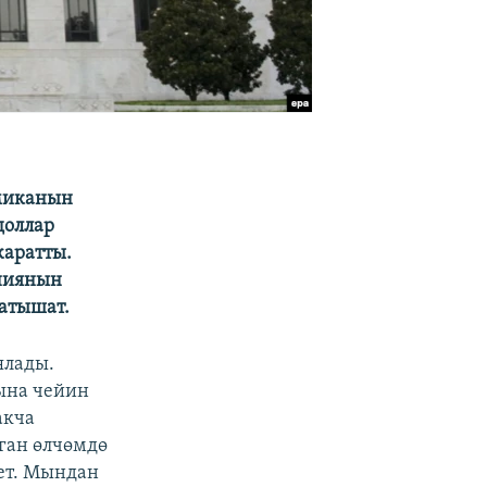
омиканын
доллар
жаратты.
ниянын
жатышат.
ялады.
ына чейин
акча
лган өлчөмдө
ет. Мындан