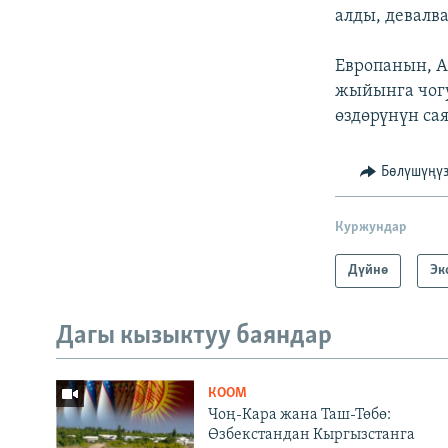
алды, девалв
Европанын, А
жыйынга чог
өздөрүнүн са
Бөлүшүңү
Куржундар
Дүйнө
Эк
Дагы кызыктуу баяндар
КООМ
Чоң-Кара жана Таш-Төбө:
Өзбекстандан Кыргызстанга