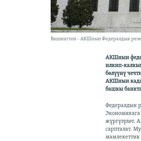
Вашингтон - АКШнын Федералдык резер
АКШнын федер
илкип-калкыг
бөлүүнү чечт
АКШнын када
башкы банкта
Федералдык 
Экономикага
жүргүзүлөт. 
сарпталат. М
мамлекеттик 