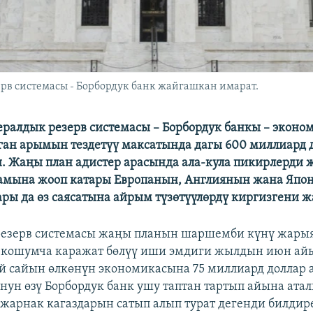
в системасы - Борбордук банк жайгашкан имарат.
алдык резерв системасы – Борбордук банкы – экон
ан арымын тездетүү максатында дагы 600 миллиард 
и. Жаңы план адистер арасында ала-кула пикирлерди 
мына жооп катары Европанын, Англиянын жана Япо
ры да өз саясатына айрым түзөтүүлөрдү киргизгени 
резерв системасы жаңы планын шаршемби күнү жары
 кошумча каражат бөлүү иши эмдиги жылдын июн ай
Ай сайын өлкөнүн экономикасына 75 миллиард доллар 
унун өзү Борбордук банк ушу таптан тартып айына ата
жарнак кагаздарын сатып алып турат дегенди билдир