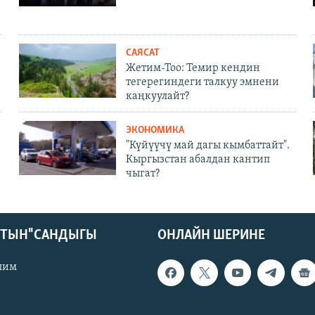
САЯСАТ
Жетим-Тоо: Темир кендин
тегерегиндеги талкуу эмнени
каңкуулайт?
ЭКОНОМИКА
"Күйүүчү май дагы кымбаттайт".
Кыргызстан абалдан кантип
чыгат?
КТЫН" САНДЫГЫ
ОНЛАЙН ШЕРИНЕ
лим