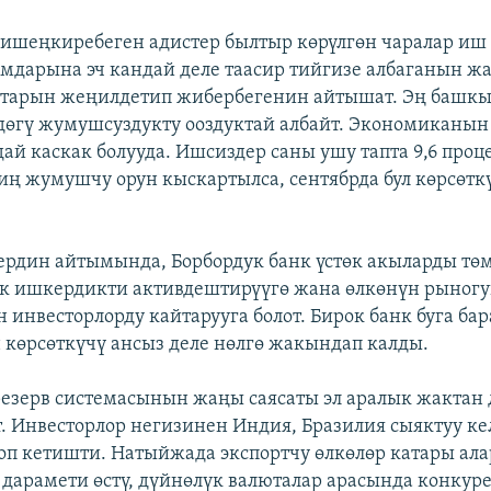
ишеңкиребеген адистер былтыр көрүлгөн чаралар иш
амдарына эч кандай деле таасир тийгизе албаганын ж
ттарын жеңилдетип жибербегенин айтышат. Эң башк
дөгү жумушсуздукту ооздуктай албайт. Экономиканы
ай каскак болууда. Ишсиздер саны ушу тапта 9,6 проце
миң жумушчу орун кыскартылса, сентябрда бул көрсөтк
рдин айтымында, Борбордук банк үстөк акыларды төм
к ишкердикти активдештирүүгө жана өлкөнүн рыногу
 инвесторлорду кайтарууга болот. Бирок банк буга бар
 көрсөткүчү ансыз деле нөлгө жакындап калды.
езерв системасынын жаңы саясаты эл аралык жактан 
т. Инвесторлор негизинен Индия, Бразилия сыяктуу ке
оп кетишти. Натыйжада экспортчу өлкөлөр катары ал
дарамети өстү, дүйнөлүк валюталар арасында конкур