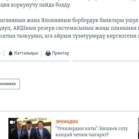
ация коркунучу пайда болду.
нглиянын жана Япониянын борбордук банктары ушул
улуп, АКШнын резерв системасынын жаңы планынан
ясатын талкуулап, ага айрым түзөтүүлөрдү киргизгени
з
Катталыңыз
Принтер
ономика
ЭРКИНДИК
"75чилердин каты": Бишкек соту
кандай чечим чыгарат?