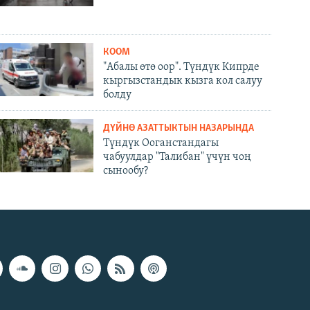
КООМ
"Абалы өтө оор". Түндүк Кипрде
кыргызстандык кызга кол салуу
болду
ДҮЙНӨ АЗАТТЫКТЫН НАЗАРЫНДА
Түндүк Ооганстандагы
чабуулдар "Талибан" үчүн чоң
сынообу?