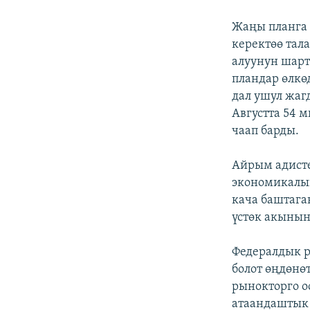
Жаңы планга 
керектөө тал
алуунун шар
пландар өлкө
дал ушул жагд
Августта 54 
чаап барды.
Айрым адисте
экономикалы
кача баштаган
үстөк акынын
Федералдык р
болот өңдөнө
рынокторго о
атаандаштык 