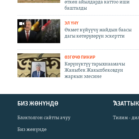
өткөн айылдарда каттоо иши
башталды
ЭЛ ҮНҮ
Өкмөт күйүүчү майдын баасы
дагы көтөрүлөрүн эскертти
ӨЗГӨЧӨ ПИКИР
Көрүнүктүү тарыхнаамачы
Жаныбек Жакыпбековдун
жаркын элесине
БИЗ ЖӨНҮНДӨ
"АЗАТТЫ
Блоктолгон сайтты ачуу
Тилим - ди
Биз жөнүндө