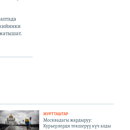
 аптада
 кийинки
 жатышат.
ЖУРТТАШТАР
Москвадагы жардыруу:
Курьерлерди текшерүү күч алды