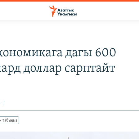
кономикага дагы 600
ард доллар сарптайт
з
ан табыңыз