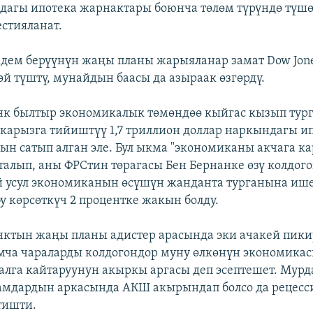
агы ипотека жарнактары боюнча төлөм түрүндө түшө
естияланат.
дем берүүнүн жаңы планы жарыяланар замат Dow Jone
өй түштү, мунайдын баасы да азыраак өзгөрдү.
нк былтыр экономикалык төмөндөө кыйгас кызып тург
карызга тийиштүү 1,7 триллион доллар наркындагы и
ын сатып алган эле. Бул ыкма "экономиканы акчага ка
аталып, аны ФРСтин төрагасы Бен Бернанке өзү колдого
 усул экономиканын өсүшүн жанданта турганына ише
бу көрсөткүч 2 процентке жакын болду.
нктын жаңы планы адистер арасында эки ачакей пики
ча чараларды колдогондор муну өлкөнүн экономика
алга кайтаруунун акыркы аргасы деп эсептешет. Мурд
амдардын аркасында АКШ акырындап болсо да рецесс
тишти.