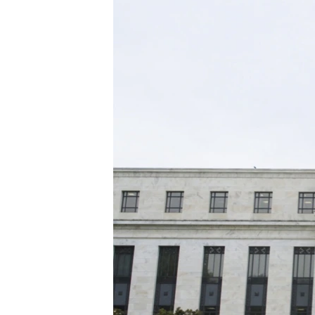
ЭЖЕ-СИҢДИЛЕР
АЗАТТЫК+
ЫҢГАЙСЫЗ СУРООЛОР