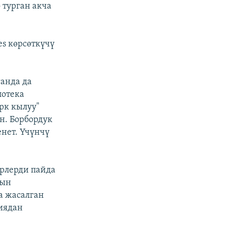
 турган акча
s көрсөткүчү
анда да
потека
рк кылуу"
н. Борбордук
нет. Үчүнчү
рлерди пайда
сын
а жасалган
иядан