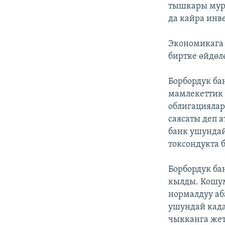
тышкары мурд
да кайра инв
Экономикага 
биртке өйдөл
Борбордук ба
мамлекеттик 
облигациялар
саясаты деп 
банк ушундай
токсондукта 
Борбордук ба
кылды. Кошум
нормалдуу аб
ушундай кад
чыкканга же