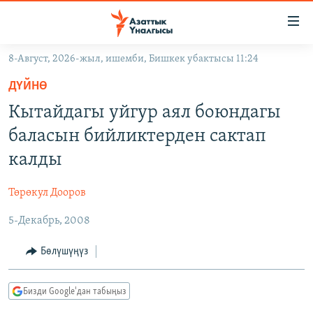
Линктер
Мазмунга
өтүңүз
8-Август, 2026-жыл, ишемби, Бишкек убактысы 11:24
Навигацияга
ЖАҢЫЛЫКТАР
өтүңүз
ДҮЙНӨ
КЫРГЫЗСТАН
Издөөгө
Кытайдагы уйгур аял боюндагы
салыңыз
ДҮЙНӨ
КЫРГЫЗСТАН
баласын бийликтерден сактап
УКРАИНА
САЯСАТ
ДҮЙНӨ
калды
АТАЙЫН ИЛИКТӨӨ
ЭКОНОМИКА
БОРБОР АЗИЯ
Төрөкул Дооров
ТВ ПРОГРАММАЛАР
МАДАНИЯТ
5-Декабрь, 2008
ПОДКАСТ
БҮГҮН АЗАТТЫКТА
ӨЗГӨЧӨ ПИКИР
ЭКСПЕРТТЕР ТАЛДАЙТ
Бөлүшүңүз
БИЗ ЖАНА ДҮЙНӨ
Русский
Бизди Google'дан табыңыз
ДАНИСТЕ