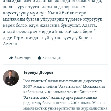
айымдын өзүнө да, анын боюндагы баласына да,
жалпы урук-туугандарына да зор кысым
көрсөтүлүшү мүмкүн. Кытай бийликтери
мыйзамды бузган уйгурларды түрмөгө отургузуп,
керек болсо, өлүм жазасына буйрушат. Адатта,
андай окуялар эч жерде айтылбай кала берет”, -
деди Германиядагы уйгур жазуучусу Көреш
Атахан.
Бөлүшүңүз
Катталыңыз
Төрөкул Дооров
"Азаттыктын" казак кызматынын директору.
2007-жылга чейин "Азаттыктын" Москвадагы
кабарчысы, 2009-жылга чейин Бишкекте
“Азаттык плюс” жаштар программасынын
редактору болуп иштеген. 2004-жылы Москва
мамлекеттик университетинин журналистика