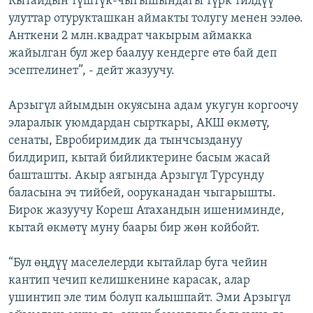
Кытайдын түштүк-чыгышындагы түрк тилдүү
улуттар отурукташкан аймакты толугу менен ээлөө.
Анткени 2 млн.квадрат чакырым аймакка
жайылган бул жер баалуу кендерге өтө бай деп
эсептелинет”, - дейт жазуучу.
Арзыгүл айымдын окуясына адам укугун коргоочу
эларалык уюмдардан сырткары, АКШ өкмөтү,
сенаты, Евробиримдик да тынчсыздануу
билдирип, кытай бийликтерине басым жасай
башташты. Акыр аягында Арзыгүл Турсунду
баласына эч тийбей, ооруканадан чыгарышты.
Бирок жазуучу Кореш Атахандын ишениминде,
кытай өкмөтү муну баары бир жөн койбойт.
“Бул өңдүү маселелерди кытайлар буга чейин
кантип чечип келишкенине карасак, алар
ушинтип эле тим болуп калышпайт. Эми Арзыгүл