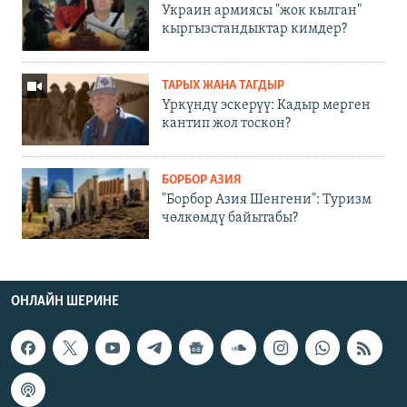
Украин армиясы "жок кылган"
кыргызстандыктар кимдер?
ТАРЫХ ЖАНА ТАГДЫР
Үркүндү эскерүү: Кадыр мерген
кантип жол тоскон?
БОРБОР АЗИЯ
"Борбор Азия Шенгени": Туризм
чөлкөмдү байытабы?
ОНЛАЙН ШЕРИНЕ