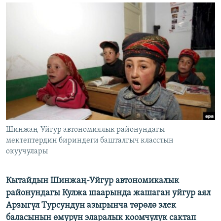
ОНЛАЙН ШЕРИНЕ
ЭЖЕ-СИҢДИЛЕР
АЗАТТЫК+
ЫҢГАЙСЫЗ СУРООЛОР
ЭЕ/АРнун бардык сайттары
Шинжаң-Уйгур автономиялык районундагы
мектептердин бириндеги башталгыч класстын
окуучулары
Кытайдын Шинжаң-Уйгур автономикалык
районундагы Кулжа шаарында жашаган уйгур аял
Арзыгүл Турсундун азырынча төрөлө элек
баласынын өмүрүн эларалык коомчулук сактап