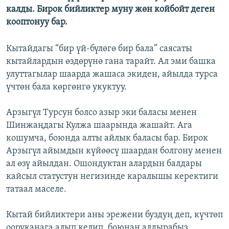
калды. Бирок бийликтер муну жөн койбойт деген
кооптонуу бар.
Кытайдагы “бир үй-бүлөгө бир бала” саясаты
кытайлардын өздөрүнө гана тарайт. Ал эми башка
улуттагылар шаарда жашаса экиден, айылда турса
үчтөн бала көргөнгө укуктуу.
Арзыгүл Турсун болсо азыр эки баласы менен
Шинжаңдагы Кулжа шаарында жашайт. Ага
кошумча, боюнда алты айлык баласы бар. Бирок
Арзыгүл айымдын күйөөсү шаардан болгону менен
ал өзү айылдан. Ошондуктан алардын балдары
кайсыл статустун негизинде каралышы керектиги
татаал маселе.
Кытай бийликтери аны эрежени буздуң деп, күчтөп
ооруканага алып келип, боюнан алдырабыз