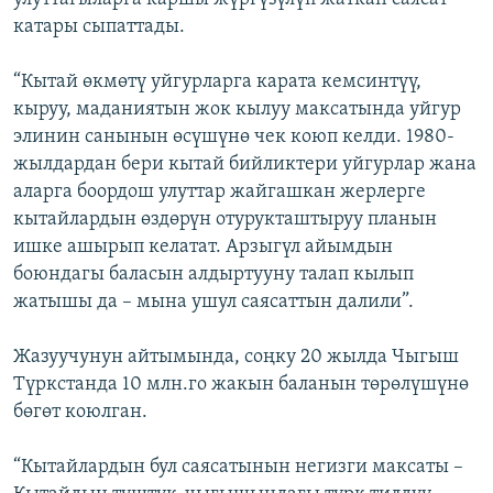
катары сыпаттады.
“Кытай өкмөтү уйгурларга карата кемсинтүү,
кыруу, маданиятын жок кылуу максатында уйгур
элинин санынын өсүшүнө чек коюп келди. 1980-
жылдардан бери кытай бийликтери уйгурлар жана
аларга боордош улуттар жайгашкан жерлерге
кытайлардын өздөрүн отурукташтыруу планын
ишке ашырып келатат. Арзыгүл айымдын
боюндагы баласын алдыртууну талап кылып
жатышы да – мына ушул саясаттын далили”.
Жазуучунун айтымында, соңку 20 жылда Чыгыш
Түркстанда 10 млн.го жакын баланын төрөлүшүнө
бөгөт коюлган.
“Кытайлардын бул саясатынын негизги максаты –