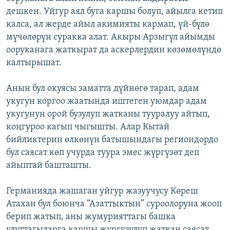
дешкен. Уйгур аял буга каршы болуп, айылга кетип
калса, ал жерде айыл акимияты кармап, үй-бүлө
мүчөлөрүн суракка алат. Акыры Арзыгүл айымды
ооруканага жаткырат да аскерлердин көзөмөлүндө
калтырышат.
Анын бул окуясы заматта дүйнөгө тарап, адам
укугун коргоо жаатында иштеген уюмдар адам
укугунун орой бузулуп жатканы тууралуу айтып,
коңгуроо кагып чыгышты. Алар Кытай
бийликтерин өлкөнүн батышындагы региондордо
бул саясат көп учурда туура эмес жүргүзөт деп
айыптай башташты.
Германияда жашаган уйгур жазуучусу Көреш
Атахан бул боюнча “Азаттыктын” суроолоруна жооп
берип жатып, аны жумурияттагы башка
улуттагыларга каршы жүргүзүлүп жаткан саясат