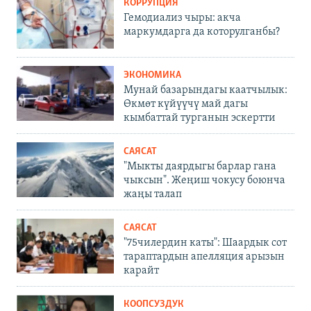
КОРРУПЦИЯ
Гемодиализ чыры: акча
маркумдарга да которулганбы?
ЭКОНОМИКА
Мунай базарындагы каатчылык:
Өкмөт күйүүчү май дагы
кымбаттай турганын эскертти
САЯСАТ
"Мыкты даярдыгы барлар гана
чыксын". Жеңиш чокусу боюнча
жаңы талап
САЯСАТ
"75чилердин каты": Шаардык сот
тараптардын апелляция арызын
карайт
КООПСУЗДУК