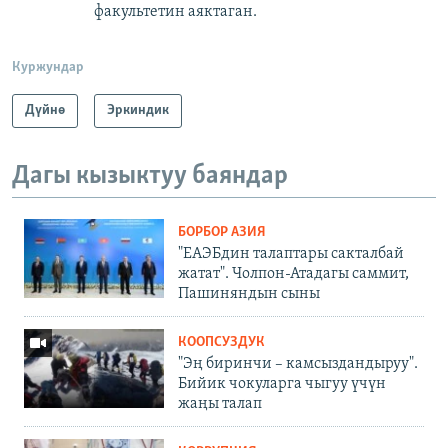
факультетин аяктаган.
Куржундар
Дүйнө
Эркиндик
Дагы кызыктуу баяндар
БОРБОР АЗИЯ
"ЕАЭБдин талаптары сакталбай
жатат". Чолпон-Атадагы саммит,
Пашиняндын сыны
КООПСУЗДУК
"Эң биринчи – камсыздандыруу".
Бийик чокуларга чыгуу үчүн
жаңы талап