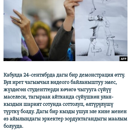
ОНЛАЙН ШЕРИНЕ
ЭЖЕ-СИҢДИЛЕР
АЗАТТЫК+
ЫҢГАЙСЫЗ СУРООЛОР
ЭЕ/АРнун бардык сайттары
Кабулда 24-сентябрда дагы бир демонстрация өттү.
Бул ирет чагымчыл видеого байланыштуу эмес,
жүздөгөн студенттерди көчөгө чыгууга сүйүү
маселеси, тагыраак айтканда сүйүшкөн улан-
кыздын шарият сотунда соттолуп, өлтүрүлүшү
түрткү болду. Дагы бир кызды ушул эле кине менен
өз айылындагы эркектер зордуктагандыгы маалым
болууда.