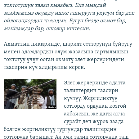
токтотушун талап кылабыз. Биз мындай
мыйзамсыз өкүмдү ишке ашырууга укугум бар деп
ойлогондордон тажадык. Бүгүн бизде өкмөт бар,
мыйзамдар бар, ошолор иштесин.
Ахматтын пикиринде, шарият сотторунун буйругу
менен адамдардын өлүм жазасына тартылышын
токтотуу үчүн ооган өкмөтү элет жерлериндеги
таасирин күч алдырышы керек.
Элет жерлеринде адатта
талиптердин таасири
күчтүү. Жергиликтүү
сотторду ордунан козгой
албайсың, же дагы акча
сурайт деп жүрөк заада
болгон жергиликтүү тургундар талиптердин
сотторуна барышат. Ал эми талип сотторунда таш