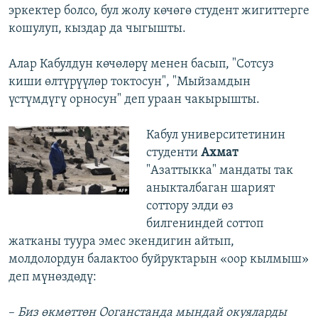
эркектер болсо, бул жолу көчөгө студент жигиттерге
кошулуп, кыздар да чыгышты.
Алар Кабулдун көчөлөрү менен басып, "Сотсуз
киши өлтүрүүлөр токтосун", "Мыйзамдын
үстүмдүгү орносун" деп ураан чакырышты.
Кабул университетинин
студенти
Ахмат
"Азаттыкка" мандаты так
аныкталбаган шарият
соттору элди өз
билгениндей соттоп
жатканы туура эмес экендигин айтып,
молдолордун балактоо буйруктарын «оор кылмыш»
деп мүнөздөдү:
–
Биз өкмөттөн Ооганстанда мындай окуяларды