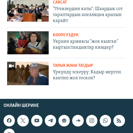
САЯСАТ
"75чилердин каты": Шаардык сот
тараптардын апелляция арызын
карайт
КООПСУЗДУК
Украин армиясы "жок кылган"
кыргызстандыктар кимдер?
ТАРЫХ ЖАНА ТАГДЫР
Үркүндү эскерүү: Кадыр мерген
кантип жол тоскон?
ОНЛАЙН ШЕРИНЕ