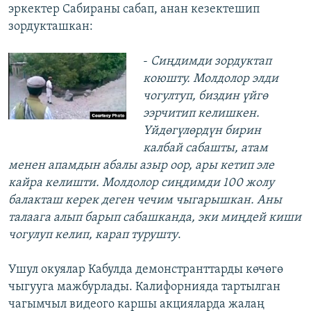
эркектер Сабираны сабап, анан кезектешип
зордукташкан:
-
Сиңдимди зордуктап
коюшту. Молдолор элди
чогултуп, биздин үйгө
ээрчитип келишкен.
Үйдөгүлөрдүн бирин
калбай сабашты, атам
менен апамдын абалы азыр оор, ары кетип эле
кайра келишти. Молдолор сиңдимди 100 жолу
балакташ керек деген чечим чыгарышкан. Аны
талаага алып барып сабашканда, эки миңдей киши
чогулуп келип, карап турушту
.
Ушул окуялар Кабулда демонстранттарды көчөгө
чыгууга мажбурлады. Калифорнияда тартылган
чагымчыл видеого каршы акцияларда жалаң