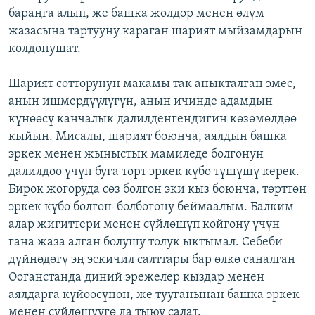
бараңга алып, же башка жолдор менен өлүм
жазасына тартууну караган шарият мыйзамдарын
колдонушат.
Шарият сотторунун макамы так аныкталган эмес,
анын ишмердүүлүгүн, анын ичинде адамдын
күнөөсү канчалык далилденгендигин көзөмөлдөө
кыйын. Мисалы, шарият боюнча, аялдын башка
эркек менен жыныстык мамиледе болгонун
далилдөө үчүн буга төрт эркек күбө түшүшү керек.
Бирок жогоруда сөз болгон эки кыз боюнча, төрттөн
эркек күбө болгон-болбогону беймаалым. Балким
алар жигиттери менен сүйлөшүп койгону үчүн
гана жаза алган болушу толук ыктымал. Себеби
дүйнөдөгү эң эскичил салттары бар өлкө саналган
Ооганстанда диний эрежелер кыздар менен
аялдарга күйөөсүнөн, же тууганынан башка эркек
менен сүйлөшүүгө да тыюу салат.