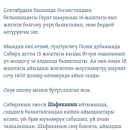
Сентябрдын башында Ооганстандын
батышындагы Герат шаарында 16 жаштагы кыз
жигити болгону үчүн балакталып, экөө бирдей
өлтүрүлгөн эле.
Мындан көп өтпөй, түштүктөгү Газни дубанында
Сабира деген 15 жаштагы кызды Ягори ооданынын
үч молдосу эл алдында балакташты. Ал эми анын 18
жаштагы айылдаш жигитине жергиликтүү шарият
соту 1600 доллар өлчөмүндө айып салды.
Окуя ошону менен бүтүп калган жок.
Сабиранын эжеси
Шафиканын
айтымында,
сиңдиси балакталгандан кийин айылдаштары
келип, үй-бүлө мүчөлөрүн сабашып, үй ичин
талкалашкан. Шафиканын сөзү боюнча, айылдаш