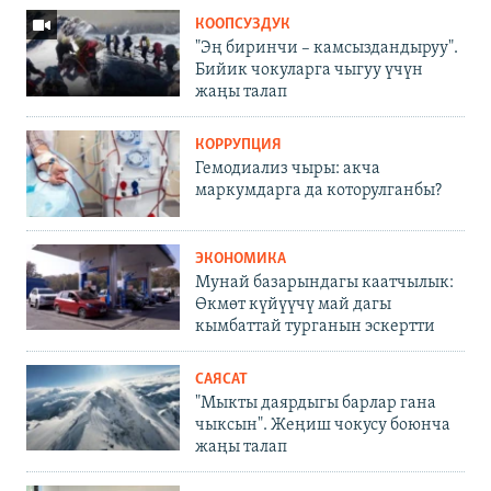
КООПСУЗДУК
"Эң биринчи – камсыздандыруу".
Бийик чокуларга чыгуу үчүн
жаңы талап
КОРРУПЦИЯ
Гемодиализ чыры: акча
маркумдарга да которулганбы?
ЭКОНОМИКА
Мунай базарындагы каатчылык:
Өкмөт күйүүчү май дагы
кымбаттай турганын эскертти
САЯСАТ
"Мыкты даярдыгы барлар гана
чыксын". Жеңиш чокусу боюнча
жаңы талап