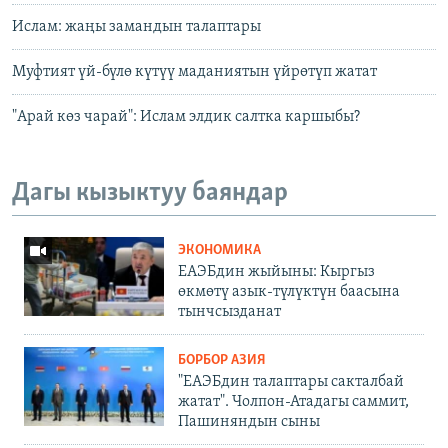
Ислам: жаңы замандын талаптары
Муфтият үй-бүлө күтүү маданиятын үйрөтүп жатат
"Арай көз чарай": Ислам элдик салтка каршыбы?
Дагы кызыктуу баяндар
ЭКОНОМИКА
ЕАЭБдин жыйыны: Кыргыз
өкмөтү азык-түлүктүн баасына
тынчсызданат
БОРБОР АЗИЯ
"ЕАЭБдин талаптары сакталбай
жатат". Чолпон-Атадагы саммит,
Пашиняндын сыны