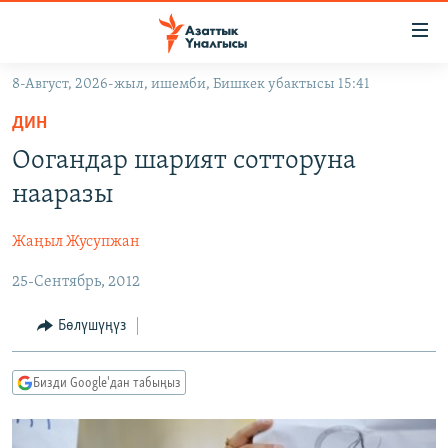
Линктер
Мазмунга
өтүңүз
8-Август, 2026-жыл, ишемби, Бишкек убактысы 15:41
Навигацияга
ЖАҢЫЛЫКТАР
өтүңүз
ДИН
КЫРГЫЗСТАН
Издөөгө
Оогандар шарият сотторуна
салыңыз
ДҮЙНӨ
КЫРГЫЗСТАН
нааразы
УКРАИНА
САЯСАТ
ДҮЙНӨ
Жаңыл Жусупжан
АТАЙЫН ИЛИКТӨӨ
ЭКОНОМИКА
БОРБОР АЗИЯ
25-Сентябрь, 2012
ТВ ПРОГРАММАЛАР
МАДАНИЯТ
ПОДКАСТ
БҮГҮН АЗАТТЫКТА
Бөлүшүңүз
ӨЗГӨЧӨ ПИКИР
ЭКСПЕРТТЕР ТАЛДАЙТ
Бизди Google'дан табыңыз
БИЗ ЖАНА ДҮЙНӨ
Русский
ДАНИСТЕ