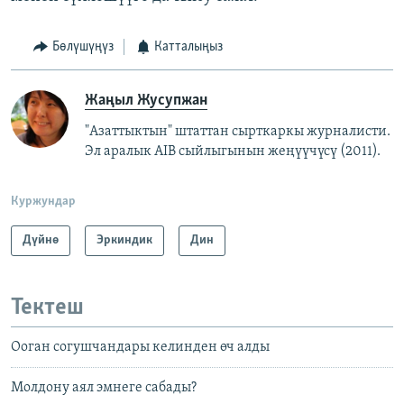
Бөлүшүңүз
Катталыңыз
Жаңыл Жусупжан
"Азаттыктын" штаттан сырткаркы журналисти.
Эл аралык AIB сыйлыгынын жеңүүчүсү (2011).
Куржундар
Дүйнө
Эркиндик
Дин
Тектеш
Ооган согушчандары келинден өч алды
Молдону аял эмнеге сабады?