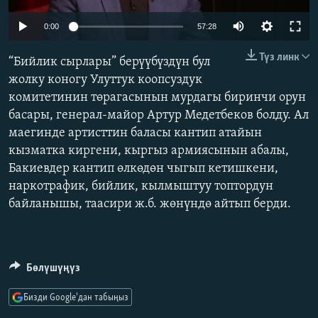
ОНЛАЙН ШЕРИНЕ
ЭЖЕ-СИҢДИЛЕР
Auto
0:00
57:28
АЗАТТЫК+
240p
Түз линк
“Бийлик сырлары” берүүбүздүн бул
ЫҢГАЙСЫЗ СУРООЛОР
360p
жолку коногу Улуттук коопсуздук
комитетинин төрагасынын мурдагы биринчи орун
480p
Auto
240p
360p
480p
ЭЕ/АРнун бардык сайттары
басары, генерал-майор Артур Медетбеков болду. Ал
720p
маегинде артисттин баласы кантип атайын
720p
1080p
1080p
кызматка киргени, кыргыз армиясынын абалы,
Бакиевдер кантип өлкөдөн чыгып кетишкени,
наркотрафик, бийлик, кылмыштуу топтордун
байланышы, таасири ж.б. жөнүндө айтып берди.
Бөлүшүңүз
Бизди Google'дан табыңыз