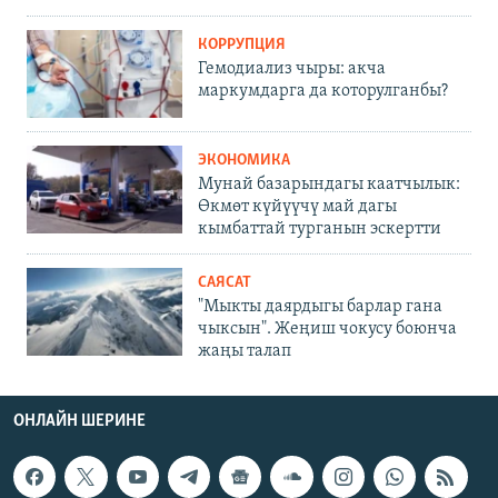
КОРРУПЦИЯ
Гемодиализ чыры: акча
маркумдарга да которулганбы?
ЭКОНОМИКА
Мунай базарындагы каатчылык:
Өкмөт күйүүчү май дагы
кымбаттай турганын эскертти
САЯСАТ
"Мыкты даярдыгы барлар гана
чыксын". Жеңиш чокусу боюнча
жаңы талап
ОНЛАЙН ШЕРИНЕ