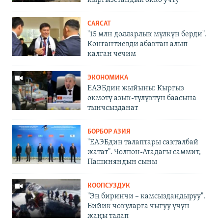
кыргызстандык окко учту
САЯСАТ
"15 млн долларлык мүлкүн берди".
Конгантиевди абактан алып
калган чечим
ЭКОНОМИКА
ЕАЭБдин жыйыны: Кыргыз
өкмөтү азык-түлүктүн баасына
тынчсызданат
БОРБОР АЗИЯ
"ЕАЭБдин талаптары сакталбай
жатат". Чолпон-Атадагы саммит,
Пашиняндын сыны
КООПСУЗДУК
"Эң биринчи – камсыздандыруу".
Бийик чокуларга чыгуу үчүн
жаңы талап