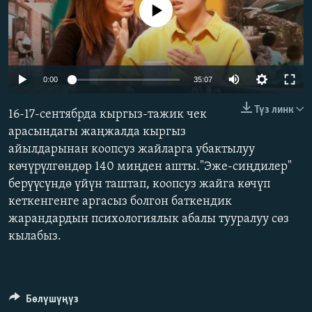
No media source currently available
ОНЛАЙН ШЕРИНЕ
ЭЖЕ-СИҢДИЛЕР
АЗАТТЫК+
ЫҢГАЙСЫЗ СУРООЛОР
Auto
0:00
35:07
240p
ЭЕ/АРнун бардык сайттары
Түз линк
16-17-сентябрда кыргыз-тажик чек
360p
арасындагы жаңжалда кыргыз
айылдарынан коопсуз жайларга убактылуу
480p
Auto
240p
360p
480p
көчүрүлгөндөр 140 миңден ашты."Эже-сиңдилер"
720p
берүүсүндө үйүн таштап, коопсуз жайга көчүп
720p
1080p
1080p
кеткенгенге аргасыз болгон баткендик
жарандардын психологиялык абалы тууралуу сөз
кылабыз.
Бөлүшүңүз