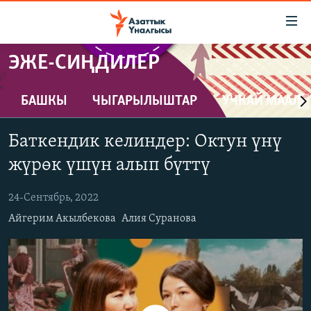
Линктер
Мазмунга
өтүңүз
ЭЖЕ-СИҢДИЛЕР
Навигацияга
ЖАҢЫЛЫКТАР
өтүңүз
КЫРГЫЗСТАН
Издөөгө
БАШКЫ
ЧЫГАРЫЛЫШТАР
УЧКАЙ МААЛ
салыңыз
ДҮЙНӨ
КЫРГЫЗСТАН
Баткендик келиндер: Октун үнү
УКРАИНА
САЯСАТ
ДҮЙНӨ
жүрөк үшүн алып бүттү
АТАЙЫН ИЛИКТӨӨ
ЭКОНОМИКА
БОРБОР АЗИЯ
24-Сентябрь, 2022
ТВ ПРОГРАММАЛАР
МАДАНИЯТ
Айгерим Акылбекова
Алия Суранова
ПОДКАСТ
БҮГҮН АЗАТТЫКТА
ӨЗГӨЧӨ ПИКИР
ЭКСПЕРТТЕР ТАЛДАЙТ
БИЗ ЖАНА ДҮЙНӨ
Русский
ДАНИСТЕ