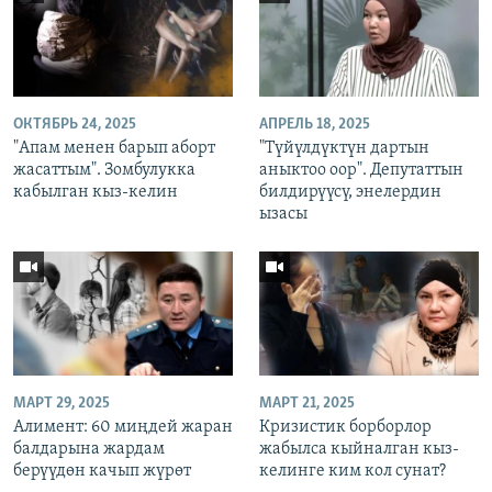
ОКТЯБРЬ 24, 2025
АПРЕЛЬ 18, 2025
"Апам менен барып аборт
"Түйүлдүктүн дартын
жасаттым". Зомбулукка
аныктоо оор". Депутаттын
кабылган кыз-келин
билдирүүсү, энелердин
ызасы
МАРТ 29, 2025
МАРТ 21, 2025
Алимент: 60 миңдей жаран
Кризистик борборлор
балдарына жардам
жабылса кыйналган кыз-
берүүдөн качып жүрөт
келинге ким кол сунат?