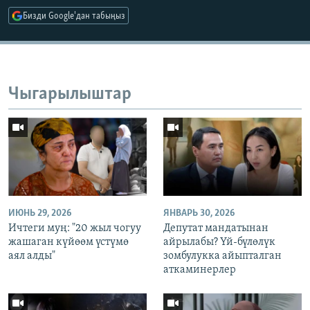
Бизди Google'дан табыңыз
Чыгарылыштар
ИЮНЬ 29, 2026
ЯНВАРЬ 30, 2026
Ичтеги муң: "20 жыл чогуу
Депутат мандатынан
жашаган күйөөм үстүмө
айрылабы? Үй-бүлөлүк
аял алды"
зомбулукка айыпталган
аткаминерлер