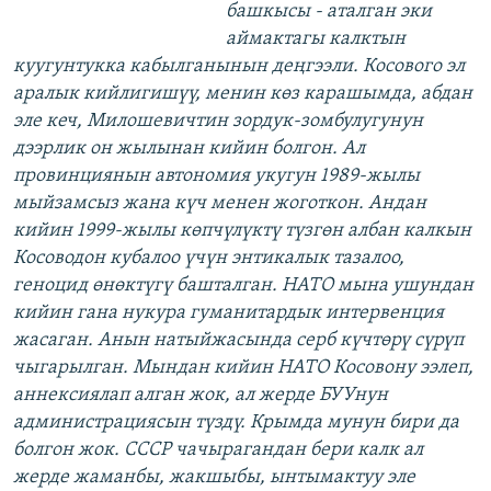
башкысы - аталган эки
аймактагы калктын
куугунтукка кабылганынын деңгээли. Косового эл
аралык кийлигишүү, менин көз карашымда, абдан
эле кеч, Милошевичтин зордук-зомбулугунун
дээрлик он жылынан кийин болгон. Ал
провинциянын автономия укугун 1989-жылы
мыйзамсыз жана күч менен жоготкон. Андан
кийин 1999-жылы көпчүлүктү түзгөн албан калкын
Косоводон кубалоо үчүн энтикалык тазалоо,
геноцид өнөктүгү башталган. НАТО мына ушундан
кийин гана нукура гуманитардык интервенция
жасаган. Анын натыйжасында серб күчтөрү сүрүп
чыгарылган. Мындан кийин НАТО Косовону ээлеп,
аннексиялап алган жок, ал жерде БУУнун
администрациясын түздү. Крымда мунун бири да
болгон жок. СССР чачырагандан бери калк ал
жерде жаманбы, жакшыбы, ынтымактуу эле