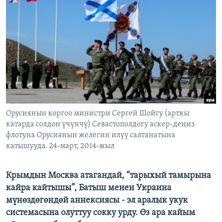
ОНЛАЙН ШЕРИНЕ
ЭЖЕ-СИҢДИЛЕР
АЗАТТЫК+
ЫҢГАЙСЫЗ СУРООЛОР
ЭЕ/АРнун бардык сайттары
Орусиянын коргоо министри Сергей Шойгу (арткы
катарда солдон үчүнчү) Севастополдогу аскер-деңиз
флотуна Орусиянын желегин илүү салтанатына
катышууда. 24-март, 2014-жыл
Крымдын Москва атагандай, “тарыхый тамырына
кайра кайтышы”, Батыш менен Украина
мүнөздөгөндөй аннексиясы - эл аралык укук
системасына олуттуу сокку урду. Өз ара кайым