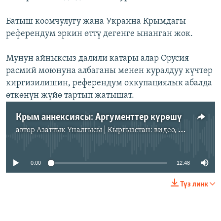
Батыш коомчулугу жана Украина Крымдагы
референдум эркин өттү дегенге ынанган жок.
Мунун айныксыз далили катары алар Орусия
расмий моюнуна албаганы менен куралдуу күчтөр
киргизилишин, референдум оккупациялык абалда
өткөнүн жүйө тартып жатышат.
Крым аннексиясы: Аргументтер күрөшү
автор
Азаттык Үналгысы | Кыргызстан: видео, фото, кабарлар
No media source currently available
0:00
12:48
Түз линк