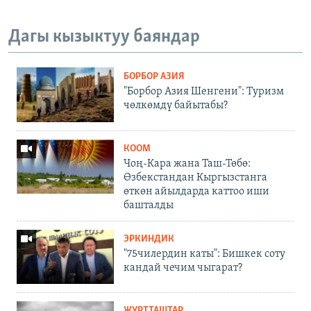
Дагы кызыктуу баяндар
БОРБОР АЗИЯ
"Борбор Азия Шенгени": Туризм
чөлкөмдү байытабы?
КООМ
Чоң-Кара жана Таш-Төбө:
Өзбекстандан Кыргызстанга
өткөн айылдарда каттоо иши
башталды
ЭРКИНДИК
"75чилердин каты": Бишкек соту
кандай чечим чыгарат?
ЖУРТТАШТАР