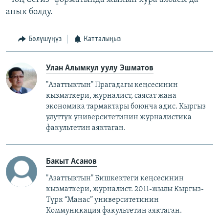
анык болду.
Бөлүшүңүз
Катталыңыз
Улан Алымкул уулу Эшматов
"Азаттыктын" Прагадагы кеңсесинин
кызматкери, журналист, саясат жана
экономика тармактары боюнча адис. Кыргыз
улуттук университетинин журналистика
факультетин аяктаган.
Бакыт Асанов
"Азаттыктын" Бишкектеги кеңсесинин
кызматкери, журналист. 2011-жылы Кыргыз-
Түрк “Манас” университетинин
Коммуникация факультетин аяктаган.