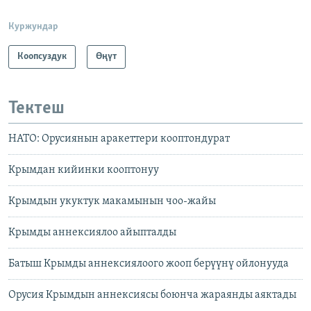
Куржундар
Коопсуздук
Өңүт
Тектеш
НАТО: Орусиянын аракеттери кооптондурат
Крымдан кийинки кооптонуу
Крымдын укуктук макамынын чоо-жайы
Крымды аннексиялоо айыпталды
Батыш Крымды аннексиялоого жооп берүүнү ойлонууда
Орусия Крымдын аннексиясы боюнча жараянды аяктады