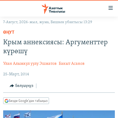
Линктер
Мазмунга
өтүңүз
7-Август, 2026-жыл, жума, Бишкек убактысы 13:29
Навигацияга
ЖАҢЫЛЫКТАР
өтүңүз
ӨҢҮТ
КЫРГЫЗСТАН
Издөөгө
Крым аннексиясы: Аргументтер
салыңыз
ДҮЙНӨ
КЫРГЫЗСТАН
күрөшү
УКРАИНА
САЯСАТ
ДҮЙНӨ
Улан Алымкул уулу Эшматов
Бакыт Асанов
АТАЙЫН ИЛИКТӨӨ
ЭКОНОМИКА
БОРБОР АЗИЯ
25-Март, 2014
ТВ ПРОГРАММАЛАР
МАДАНИЯТ
ПОДКАСТ
БҮГҮН АЗАТТЫКТА
Бөлүшүңүз
ӨЗГӨЧӨ ПИКИР
ЭКСПЕРТТЕР ТАЛДАЙТ
Бизди Google'дан табыңыз
БИЗ ЖАНА ДҮЙНӨ
Русский
ДАНИСТЕ