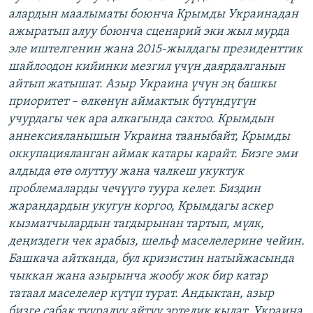
алардын маалыматы боюнча Крымды Украинадан
ажыратып алуу боюнча сценарий эки жыл мурда
эле иштелгенин жана 2015-жылдагы президенттик
шайлоодон кийинки мезгил үчүн даярдалганын
айтып жатышат. Азыр Украина үчүн эң башкы
приоритет – өлкөнүн аймактык бүтүндүгүн
учурдагы чек ара алкагында сактоо. Крымдын
аннексияланышын Украина тааныбайт, Крымды
оккупацияланган аймак катары карайт. Бизге эми
алдыда өтө олуттуу жана чалкеш укуктук
проблемаларды чечүүгө туура келет. Биздин
жарандардын укугун коргоо, Крымдагы аскер
кызматчылардын тагдырынан тартып, мүлк,
деңиздеги чек арабыз, шельф маселелерине чейин.
Башкача айтканда, бул кризистин натыйжасында
чыккан жана азырынча жообу жок бир катар
татаал маселелер күтүп турат. Андыктан, азыр
бизге сабак тууралуу айтуу эртелик кылат. Украина