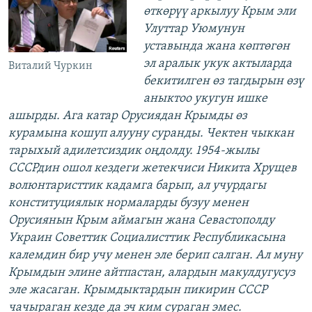
өткөрүү аркылуу Крым эли
Улуттар Уюмунун
уставында жана көптөгөн
эл аралык укук актыларда
Виталий Чуркин
бекитилген өз тагдырын өзү
аныктоо укугун ишке
ашырды. Ага катар Орусиядан Крымды өз
курамына кошуп алууну суранды. Чектен чыккан
тарыхый адилетсиздик оңдолду. 1954-жылы
СССРдин ошол кездеги жетекчиси Никита Хрущев
волюнтаристтик кадамга барып, ал учурдагы
конституциялык нормаларды бузуу менен
Орусиянын Крым аймагын жана Севастополду
Украин Советтик Социалисттик Республикасына
калемдин бир учу менен эле берип салган. Ал муну
Крымдын элине айтпастан, алардын макулдугусуз
эле жасаган. Крымдыктардын пикирин СССР
чачыраган кезде да эч ким сураган эмес.