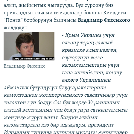
алып, жыйынтык чыгарууда. Бул суроону биз
прикладдык саясый изилдөөлөр боюнча Киевдеги
“Пента” борборунун башчысы
Владимир Фисенкого
жолдодук:
-
Крым Украина үчүн
өлкөнү терең саясый
кризиске алып келген,
өзүлөрүнүн жеке
кызыкчылыктары үчүн
Владимир Фисенко
гана иштебестен, коңшу
өлкөгө Украинанын
аймактык бүтүндүгүн бузуу аракеттерине
көмөктөшкөн жоопкерчиликсиз саясатчылар үчүн
төлөнгөн кун болду. Сөз бул жерде Украинанын
саясый элитасынын чоң бөлүгүнүн саткынчылыгы
жөнүндө жүрүп жатат. Биздин атайын
кызматтардын кээ бир адамдары, президент
Кучманын тушунда иштеген мурдагы жетекчилер