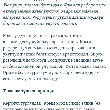
Уюмунун уставын бузгандык. Крымда референдум
өткөнү менен анын улуттук, эл аралык макамы
өзгөргөн жок. Ууру мүлктү уурдап алышы мүмкүн,
бирок ал ага менчик укугун бербейт.
Коопсуздук кеңеши эл аралык тартипти
көзөмөлдөөчү дүйнөлүк орган катары Крым
референдумун мыйзамсыз деп жарыялап, ага
укуктук жактан бөгөт коюуга аракеттенди. Бирок
резолюция долбоорун Коопсуздук кеңешине мүчө
он беш өлкөнүн он үчү колдоп, Кытай калыс калды.
Орусия болсо туруктуу мүчө катары чечимдерге
вето салуу укугун колдонду.
Талашка түшкөн принцип
Көрүнүп тургандай, Крым кризисинде элдин "өз
тагдырын аныктоого суверендүү укугу" деген