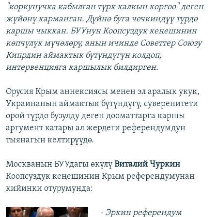
"коркунучка кабылган түрк калкын коргоо" деген
жүйөнү карманган. Дүйнө буга чечкиндүү түрдө
каршы чыккан. БУУнун Коопсуздук кеңешинин
көпчүлүк мүчөлөрү, анын ичинде Советтер Союзу
Кипрдин аймактык бүтүндүгүн колдоп,
интервенцияга каршылык билдирген.
Орусия Крым аннексиясы менен эл аралык укук,
Украинанын аймактык бүтүндүгү, суверенитети
орой түрдө бузулду деген дооматтарга каршы
аргумент катары ал жердеги референдумдун
тыянагын келтирүүдө.
Москванын БУУдагы өкүлү
Виталий Чуркин
Коопсуздук кеңешинин Крым референдумунан
кийинки отурумунда:
- Эркин референдум