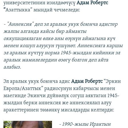
университетинин изилдөөчүсү
Адам Робертс
“
Азаттыкка” мындай чечмеледи:
- "Аннексия" деп эл аралык укук боюнча адистер
жалпы алганда кайсы бир аймакты
оккупациялаган өлкө аны өзүнүн аймагына күч
менен кошуп алуусун түшүнөт. Аннексияга каршы
эл аралык күчтүү норма 1945-жылдан кийинки эл
аралык мамилелердин өзөгү болгон деп айта
алабыз.
Эл аралык укук боюнча адис
Адам Робертс
“Эркин
Европа/Азаттык” радиосунун кабарчысы менен
маегинде Экинчи дүйнөлүк согуш аяктаган 1945-
жылдан берки аннексия же аннексиялап алуу
аракеттеринен төмөнкү мисалдарды келтирди:
- 1990-жылы Ирактын