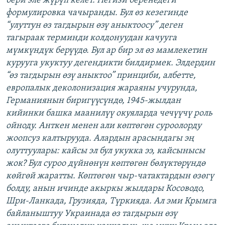
бери эле жүрүп келет. Негизи беренедеги
формулировка чачыранды. Бул өз кезегинде
“улуттун өз тагдырын өзү аныктоосу” деген
тагыраак терминди колдонуудан качууга
мүмкүндүк берүүдө. Бул ар бир эл өз мамлекетин
курууга укуктуу дегендикти билдирмек. Элдердин
“өз тагдырын өзү аныктоо” принциби, албетте,
европалык деколонизация жараяны учурунда,
Германиянын биригүүсүндө, 1945-жылдан
кийинки башка маанилүү окуяларда чечүүчү роль
ойноду. Анткен менен али көптөгөн суроолорду
жоопсуз калтырууда. Алардын арасындагы эң
олуттуулары: кайсы эл бул укукка ээ, кайсынысы
жок? Бул суроо дүйнөнүн көптөгөн бөлүктөрүндө
көйгөй жаратты. Көптөгөн чыр-чатактардын өзөгү
болду, анын ичинде акыркы жылдары Косоводо,
Шри-Ланкада, Грузияда, Түркияда. Ал эми Крымга
байланыштуу Украинада өз тагдырын өзү