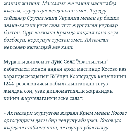
жашап жаткан. Массалык же чакан масштабда
кысым, куугунтук кездешкен эмес. Түрдүү
тайпалар Орусия жана Украина менен ар башка
алака-катыш үчүн гана үгүт жүргүзгөн учурлар
болгон. Орус калкына Крымда кандай гана окуя
болбосун, коркунуч туулган эмес. Айтылган
нерселер кызылдай эле калп.
Мурдагы дипломат
Луис Селл
“Азаттыктын”
кабарчысы менен андан аркы маегинде Косово көз
карандысыздыгын БУУнун Коопсуздук кеңешинин
1244-резолюциясы кабыл алынгандан тогуз
жылдан соң, узак дипломатиялык жараяндан
кийин жарыялаганын эске салат:
- Ахтисаари жүргүзгөн жараян Крым менен Косово
ортосундагы дагы бир чечүүчү айырма. Косоводо
кырдаал стабилдешип, ал өзүнүн убактылуу