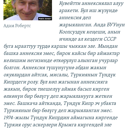
Кувейтти аннексиялап алуу
аракети. Бул иш жүзүндө
аннексия деп
жарыяланган. Анда БУУнун
Адам Робертс
Коопсуздук кеңеши, анын
ичинде ал кездеги СССР
буга ырааттуу түрдө каршы чыккан эле. Мындан
башка аннексия эмес, бирок кайсы бир аймактар
келишим негизинде өткөрүлүп алынган учурлар
болгон. Аннексия түшүнүгүнө абдан жакын
окуялардан айтсак, мисалы, Түркиянын Түндүк
Кипрдеги ролу. Бул көп жагынан аннексияга
жакын, бирок тиешелүү аймак басып кирген
өлкөнүн бир бөлүгү деп жарыяланууга жеткен
эмес. Башкача айтканда, Түндүк Кипр эч убакта
Түркиянын бир бөлүгү деп жарыяланган эмес.
1974-жылы Түндүк Кипрдин аймагына киргенде
Түркия орус аскерлери Крымга киргендей эле