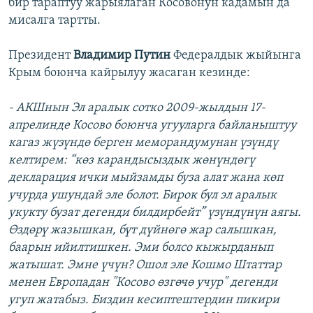
бир тараптуу жарыялаган Косовонун кадамын да
мисалга тартты.
Президент
Владимир Путин
Федералдык жыйынга
Крым боюнча кайрылуу жасаган кезинде:
- АКШнын Эл аралык сотко 2009-жылдын 17-
апрелинде Косово боюнча угууларга байланыштуу
кагаз жүзүндө берген меморандумунан үзүндү
келтирем: “көз карандысыздык жөнүндөгү
декларация ички мыйзамды буза алат жана көп
учурда ушундай эле болот. Бирок бул эл аралык
укукту бузат дегенди билдирбейт” үзүндүнүн аягы.
Өздөрү жазышкан, бүт дүйнөгө жар салышкан,
баарын ийилтишкен. Эми болсо кыжырданып
жатышат. Эмне үчүн? Ошол эле Кошмо Штаттар
менен Европадан "Косово өзгөчө учур" дегенди
угуп жатабыз. Биздин кесиптештердин пикири