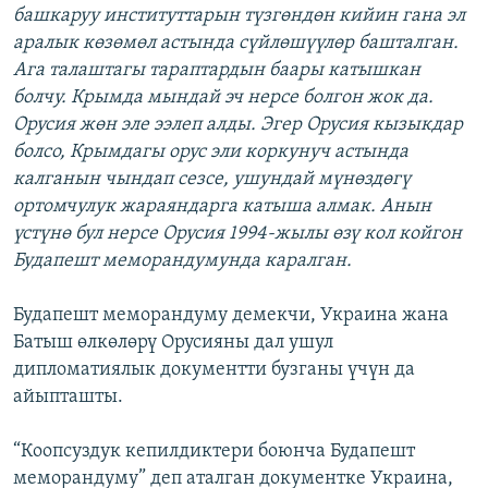
башкаруу институттарын түзгөндөн кийин гана эл
аралык көзөмөл астында сүйлөшүүлөр башталган.
Ага талаштагы тараптардын баары катышкан
болчу. Крымда мындай эч нерсе болгон жок да.
Орусия жөн эле ээлеп алды. Эгер Орусия кызыкдар
болсо, Крымдагы орус эли коркунуч астында
калганын чындап сезсе, ушундай мүнөздөгү
ортомчулук жараяндарга катыша алмак. Анын
үстүнө бул нерсе Орусия 1994-жылы өзү кол койгон
Будапешт меморандумунда каралган.
Будапешт меморандуму демекчи, Украина жана
Батыш өлкөлөрү Орусияны дал ушул
дипломатиялык документти бузганы үчүн да
айыпташты.
“Коопсуздук кепилдиктери боюнча Будапешт
меморандуму” деп аталган документке Украина,