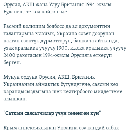
Орусия, АКШ жана Улуу Британия 1994-жылы
Будапештте кол койгон эле.
Расмий келишим болбосо да ал документтин
талаптарына ылайык, Украина совет доорунан
калган өзөктүк дүрмөттөрүн, башкача айтканда,
узак аралыкка учуучу 1900, кыска аралыкка учуучу
2400 ракетасын 1994-жылы Орусияга өткөрүп
берген.
Мунун ордуна Орусия, АКШ, Британия
Украинанын аймактык бүтүндүгүнө, саясый көз
карандысыздыгына шек келтирбөөгө милдеттеме
алышкан.
"Саткын саясатчылар үчүн төлөнгөн кун"
Крым аннексиясынан Украина өзү кандай сабак