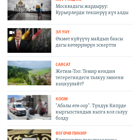
Москвадагы жардыруу:
Курьерлерди текшерүү күч алды
ЭЛ ҮНҮ
Өкмөт күйүүчү майдын баасы
дагы көтөрүлөрүн эскертти
САЯСАТ
Жетим-Тоо: Темир кендин
тегерегиндеги талкуу эмнени
каңкуулайт?
КООМ
"Абалы өтө оор". Түндүк Кипрде
кыргызстандык кызга кол салуу
болду
ӨЗГӨЧӨ ПИКИР