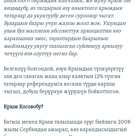
аныктоого биримдик канчалык, же муну Крым эле
көздөдүбү, өз тагдырын өзү аныктоого крымдык
татарлар да укуктуубу деген суроолор чыгат.
Булардын баары үчүн жалпы жооп жок. Ушундан
улам бул маселени абсолюттук принциптин көз
карашынан эмес, тараптардын баарынын
мыйзамдуу укугу таанылган сүйлөшүү аркылуу
чечүүгө өтө олуттуу негиз бар.
Белгилүү болгондой, өзүн Крымдын түпкүлүктүү
эли деп санаган жана азыр калктын 12% түзгөн
татарлар референдумга кескин түрдө каршы
чыгып, добуш берүүнүн жүрүшүн бойкоттогон.
Крым Косовобу?
Батыш менен Крым талашында орус бийлиги 2008-
жылы Сербиядан ажырап, көз карандысыздыгын