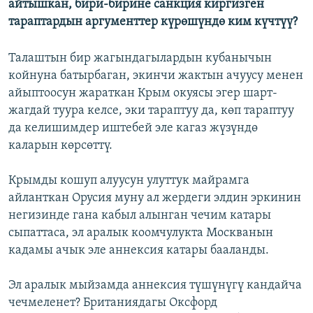
айтышкан, бири-бирине санкция киргизген
тараптардын аргументтер күрөшүндө ким күчтүү?
Талаштын бир жагындагылардын кубанычын
койнуна батырбаган, экинчи жактын ачуусу менен
айыптоосун жараткан Крым окуясы эгер шарт-
жагдай туура келсе, эки тараптуу да, көп тараптуу
да келишимдер иштебей эле кагаз жүзүндө
каларын көрсөттү.
Крымды кошуп алуусун улуттук майрамга
айланткан Орусия муну ал жердеги элдин эркинин
негизинде гана кабыл алынган чечим катары
сыпаттаса, эл аралык коомчулукта Москванын
кадамы ачык эле аннексия катары бааланды.
Эл аралык мыйзамда аннексия түшүнүгү кандайча
чечмеленет? Британиядагы Оксфорд