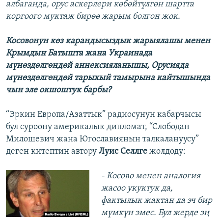
албаганда, орус аскерлери көбөйтүлгөн шартта
коргоого муктаж бирөө жарым болгон жок.
Косовонун көз карандысыздык жарыялашы менен
Крымдын Батышта жана Украинада
мүнөздөлгөндөй аннексияланышы, Орусияда
мүнөздөлгөндөй тарыхый тамырына кайтышында
чын эле окшоштук барбы?
“Эркин Европа/Азаттык” радиосунун кабарчысы
бул суроону америкалык дипломат, “Слободан
Милошевич жана Югославиянын талкалануусу”
деген китептин автору
Луис Селлге
жолдоду:
- Косово менен аналогия
жасоо укуктук да,
фактылык жактан да эч бир
мүмкүн эмес. Бул жерде эң