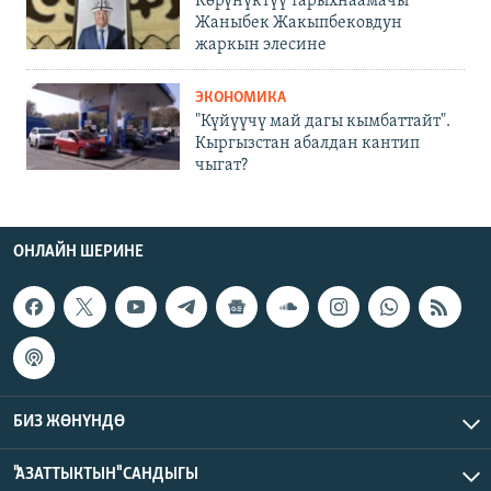
Көрүнүктүү тарыхнаамачы
Жаныбек Жакыпбековдун
жаркын элесине
ЭКОНОМИКА
"Күйүүчү май дагы кымбаттайт".
Кыргызстан абалдан кантип
чыгат?
ОНЛАЙН ШЕРИНЕ
БИЗ ЖӨНҮНДӨ
"АЗАТТЫКТЫН" САНДЫГЫ