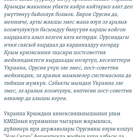
Крымды жакынкы убакта кайра кайтарып алат деп
үмүттөнүү байоолук болмок. Бирок Орусия да,
менимче, арты жакшы эмес жана өзүн эл аралык
коомчулуктун басымдуу бөлүгүнө каршы койгон
кырдаалга алып келген ката кетирди. Орусиядагы
ички саясый кырдаал да кардиналдуу өзгөрдү.
Крым кризисинин таасири постсоветтик
мейкиндиктеги кырдаалды өзгөртүп, кесепеттери
Украина, Орусия үчүн эле эмес, пост-советтик
мейкиндик, эл аралык мамилелер системасына да
тийиши мүмкүн. Сабакты мындан Украина эле
эмес, эл аралык коомчулук, көптөгөн пост-советтик
өлкөлөр да алышы керек.
Украина Крымдын аннексияланышынан улам
КМШнын курамынан чыгарын жарыяласа,
дүйнөнүн ири державалары Орусияны өзүнө кошуп
"Чоң Сегиз" форматында жыйын кура албасы да