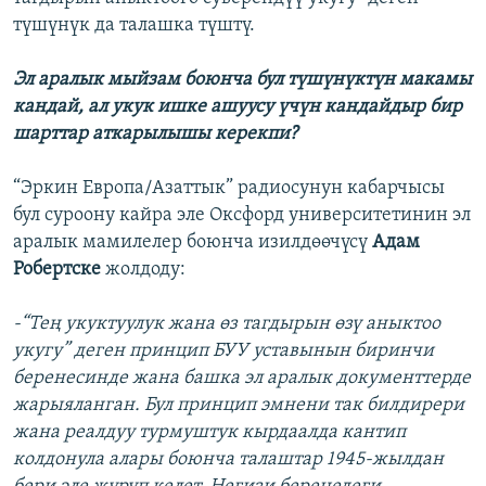
түшүнүк да талашка түштү.
Эл аралык мыйзам боюнча бул түшүнүктүн макамы
кандай, ал укук ишке ашуусу үчүн кандайдыр бир
шарттар аткарылышы керекпи?
“Эркин Европа/Азаттык” радиосунун кабарчысы
бул суроону кайра эле Оксфорд университетинин эл
аралык мамилелер боюнча изилдөөчүсү
Адам
Робертске
жолдоду:
-“Тең укуктуулук жана өз тагдырын өзү аныктоо
укугу” деген принцип БУУ уставынын биринчи
беренесинде жана башка эл аралык документтерде
жарыяланган. Бул принцип эмнени так билдирери
жана реалдуу турмуштук кырдаалда кантип
колдонула алары боюнча талаштар 1945-жылдан