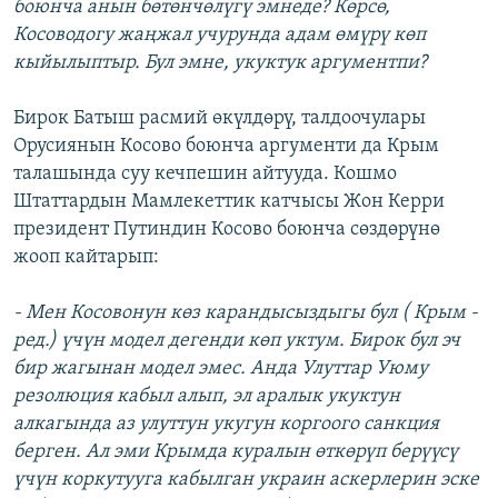
боюнча анын бөтөнчөлүгү эмнеде? Көрсө,
Косоводогу жаңжал учурунда адам өмүрү көп
кыйылыптыр. Бул эмне, укуктук аргументпи?
Бирок Батыш расмий өкүлдөрү, талдоочулары
Орусиянын Косово боюнча аргументи да Крым
талашында суу кечпешин айтууда. Кошмо
Штаттардын Мамлекеттик катчысы Жон Керри
президент Путиндин Косово боюнча сөздөрүнө
жооп кайтарып:
- Мен Косовонун көз карандысыздыгы бул ( Крым -
ред.) үчүн модел дегенди көп уктум. Бирок бул эч
бир жагынан модел эмес. Анда Улуттар Уюму
резолюция кабыл алып, эл аралык укуктун
алкагында аз улуттун укугун коргоого санкция
берген. Ал эми Крымда куралын өткөрүп берүүсү
үчүн коркутууга кабылган украин аскерлерин эске