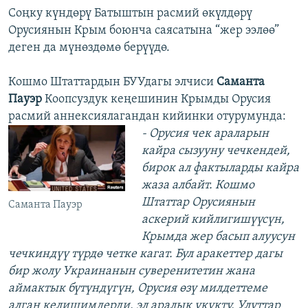
Соңку күндөрү Батыштын расмий өкүлдөрү
Орусиянын Крым боюнча саясатына “жер ээлөө”
деген да мүнөздөмө берүүдө.
Кошмо Штаттардын БУУдагы элчиси
Саманта
Пауэр
Коопсуздук кеңешинин Крымды Орусия
расмий аннексиялагандан кийинки отурумунда:
- Орусия чек араларын
кайра сызууну чечкендей,
бирок ал фактыларды кайра
жаза албайт. Кошмо
Штаттар Орусиянын
Cаманта Пауэр
аскерий кийлигишүүсүн,
Крымда жер басып алуусун
чечкиндүү түрдө четке кагат. Бул аракеттер дагы
бир жолу Украинанын суверенитетин жана
аймактык бүтүндүгүн, Орусия өзү милдеттеме
алган келишимдерди, эл аралык укукту, Улуттар