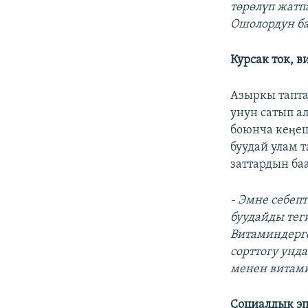
төрөлүп жатп
Ошолордун ба
Курсак ток, 
Азыркы тапта
унун сатып а
боюнча кеӊе
буудай улам 
заттардын ба
- Эмне себеп
буудайды теги
Витаминдерге
сорттогу унд
менен витами
Социалдык э