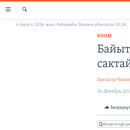
Линктер
Мазмунга
өтүңүз
Издөө
6-Август, 2026-жыл, бейшемби, Бишкек убактысы 05:24
ЖАҢЫЛЫКТАР
Навигацияга
өтүңүз
КООМ
КЫРГЫЗСТАН
Издөөгө
Байыт
ДҮЙНӨ
КЫРГЫЗСТАН
салыңыз
УКРАИНА
САЯСАТ
ДҮЙНӨ
сакта
АТАЙЫН ИЛИКТӨӨ
ЭКОНОМИКА
БОРБОР АЗИЯ
ТВ ПРОГРАММАЛАР
МАДАНИЯТ
Бактыгүл Чыны
ПОДКАСТ
БҮГҮН АЗАТТЫКТА
25-Декабрь, 201
ӨЗГӨЧӨ ПИКИР
ЭКСПЕРТТЕР ТАЛДАЙТ
Бөлүшүңү
БИЗ ЖАНА ДҮЙНӨ
ДАНИСТЕ
Бизди Google'д