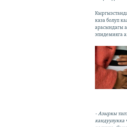
Кыргызстанда
каза болуп к
арасындагы а
эпидемияга 
- Азыркы тапт
кандуулукка 