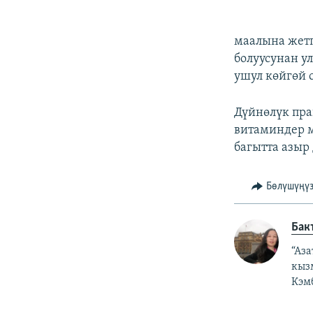
маалына жетп
болуусунан у
ушул көйгөй с
Дүйнөлүк пра
витаминдер м
багытта азыр
Бөлүшүңү
Бак
“Аз
кыз
Кэм