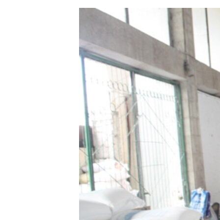
ЭЖЕ-СИҢДИЛЕР
АЗАТТЫК+
ЫҢГАЙСЫЗ СУРООЛОР