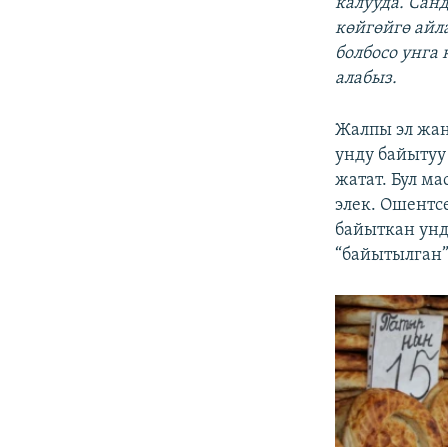
калууда. Санд
көйгөйгө айл
болбосо унга
алабыз.
Жалпы эл жан
унду байытуу
жатат. Бул м
элек. Ошентс
байыткан унд
“байытылган”