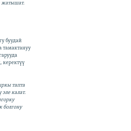
е жатышат.
гу буудай
а тамактануу
гарууда
, керектүү
ыркы тапта
 эле калат.
огорку
к болгону