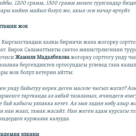
айбы. 1200 грамм, 1300 грамм менен туулгандар бизд
ары кийин майып болуп же, акыл-эси начар өрчүйт.
витамин жок
 Кыргызстандын калкы биринчи жана жогорку сортто
лат. Бирок Саламаттыкты сактоо министрлигинин туур
шчиси
Жамиля Мадалбекова
жогорку сорттогу унду чы
тазалана бергендиктен ортосундагы углевод гана калып
ары жок болуп кетерин айтты:
тен унду байытуу керек деген маселе чыгып жатат? Аз
рменге тартканда ал аябай тазаланып, ичиндеги өзөгү
 бай кабыгы улпакка кетет. Ал эми элдин көбү азыр ж
ан нан жаап, тамак жасайт. Нан жеген адам курсагы то
ндерден куржалак калууда.
пидемия эпкини