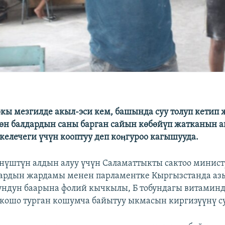
кы мезгилде акыл-эси кем, башында суу толуп кетип 
лгөн балдардын саны барган сайын көбөйүп жатканын а
келечеги үчүн кооптуу деп коӊгуроо кагышууда.
үштүн алдын алуу үчүн Саламаттыкты сактоо минист
ардын жардамы менен парламентке Кыргызстанда аз
ундун баарына фолий кычкылы, Б тобундагы витаминд
кошо турган кошумча байытуу ыкмасын киргизүүнү с