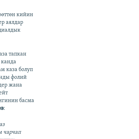
рөттөн кийин
ер аялдар
оциалдык
аза тапкан
 канда
м каза болуп
анды фолий
дер жана
ейт
игинин басма
ов
:
аз
м чарчап