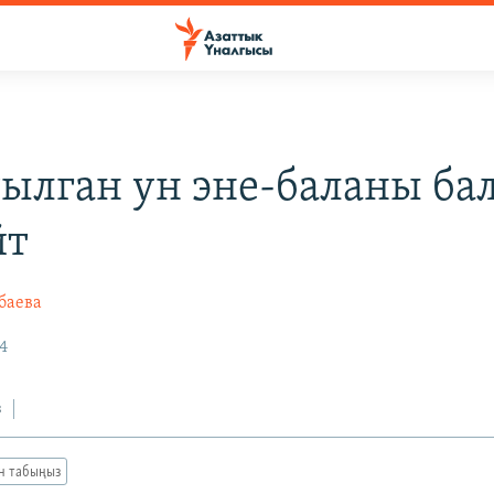
ылган ун эне-баланы ба
йт
баева
4
з
ан табыңыз