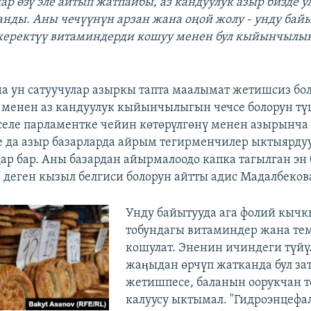
ар өзү эле айтып жатпайбы, аз кандуулук азыр бизде у
анды. Аны чечүүнүн арзан жана оңой жолу - унду байы
 керектүү витаминдерди кошуу менен бул кыйынчылы
а ун сатуучулар азыркы тапта маалымат жетишсиз бо
 менен аз кандуулук кыйынчылыгын чечсе болорун т
аселе парламентке чейин көтөрүлгөнү менен азырынча 
е да азыр базарларда айрым тегирменчилер ыктыярдуу
ар бар. Аны базардан айырмалоодо капка тагылган эн
 деген кызыл белгиси болорун айтты адис Мадалбеков
Унду байытууда ага фолий кычк
тобундагы витаминдер жана те
кошулат. Эненин ичиндеги түйү
жаӊыдан өрчүп жатканда бул за
жетишпесе, баланын оорукчан т
калуусу ыктымал. "Гидроэнцефа