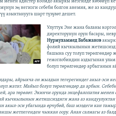
 менен адистер коомдо акыркы мезгилде көбөйүп ке
үмүнүн эӊ негизги себеби болгон анемия, же аз канду
үү азыктанууга шарт түзүлөт дешет.
Улуттук Эне жана баланы корго
директорунун орун басары, нев
Нурмухаммед Бабажанов
акырк
фолий кычкылынын жетишсизд
башына суу толуп төрөлгөндөр 
гемоглобиндин аздыгынан улам
болуп төрөлгөндөр арбыганын а
дары, айрыкча он жылдын тегерегиндег акыл-эси ке
өлүп жатат. Майып болуп төрөлгөндөр да арбын. Себеби
ей, ара төрөлөт. Экинчи орунда энцефалопатия менен
лий кычкылынын жетишсиздиги жана аз кандуулуктан
ын акыл-эси убагында өрчүбөй, баш мээдеги кан тамы
кшы жетпегенден чыккан оору. Анан салмагы аз балд