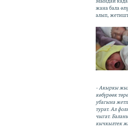
Мындай кадам
жана бала өл
алып, жетишт
- Акыркы жыл
көбүрөөк төр
убагына жетп
турат. Ал фо
чыгат. Балан
кычкылтек жа