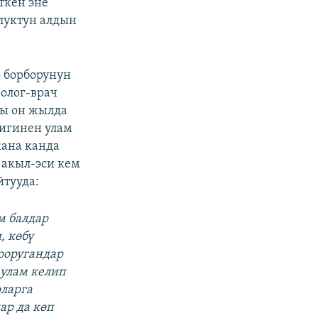
ткен эне
улуктун алдын
о борборунун
ролог-врач
ы он жылда
игинен улам
жана канда
 акыл-эси кем
йтууда:
м балдар
, көбү
 ооругандар
 улам келип
рларга
ар да көп