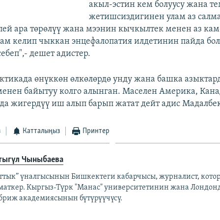
акыл-эстин кем болуусу жана т
жетишсиздигинен улам аз салм
ей ара төрөлүү жана мээнин кычкылтек менен аз ка
лам келип чыккан энцефалопатия илдетинин пайда бол
ебеп",- дешет адистер.
ктикада өнүккөн өлкөлөрдө унду жана башка азыктар
енен байытуу колго алынган. Маселен Америка, Кана
 да жигердүү иш алып барып жатат дейт адис Мадалбе
з
Катталыңыз
Принтер
тыгүл Чыныбаева
аттык” үналгысынын Бишкектеги кабарчысы, журналист, кото
маткер. Кыргыз-Түрк "Манас" университетинин жана Лондонд
бриж академиясынын бүтүрүүчүсү.