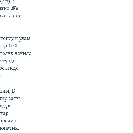
луттук
туу. Же
кты жеңе
лгондон улам
үшүнбөй
толук чечиле
 түрдө
 белгиде
а.
ылы, Б
мир заты
лдүк
ттар
өрөлүп
лопатия,