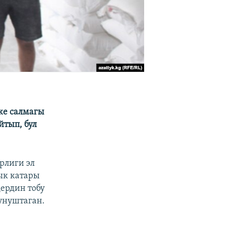
же салмагы
йтып, бул
рлиги эл
ык катары
ердин тобу
унуштаган.