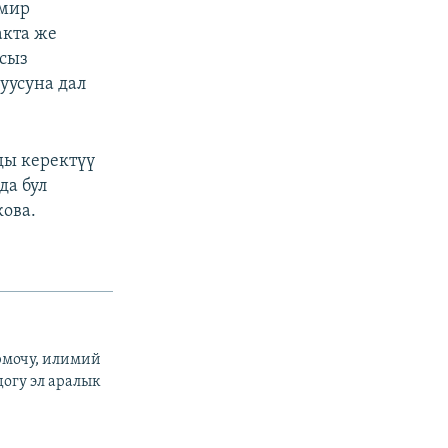
емир
акта же
мсыз
уусуна дал
ды керектүү
да бул
кова.
рмочу, илимий
огу эл аралык