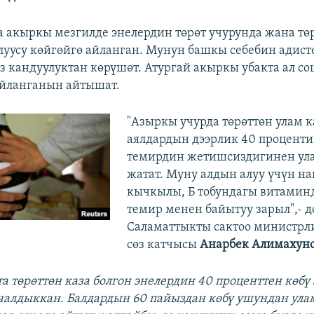
 акыркы мезгилде энелердин төрөт учурунда жана тө
алуусу көйгөйгө айланган. Мунун башкы себебин адист
з кандуулуктан көрүшөт. Атургай акыркы убакта ал с
айланганын айтышат.
"Азыркы учурда төрөттөн улам к
аялдардын дээрлик 40 проценти
темирдин жетишсиздигинен ула
жатат. Муну алдын алуу үчүн н
кычкылы, Б тобундагы витамин
темир менен байытуу зарыл",- д
Саламаттыкты сактоо министрл
сөз катчысы
Анарбек Алимахун
а төрөттөн каза болгон энелердин 40 проценттен көбү 
чалдыккан. Балдардын 60 пайыздан көбү ушундан ула