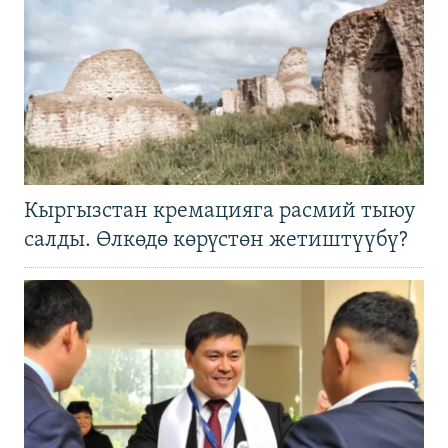
Кыргызстан кремацияга расмий тыюу
салды. Өлкөдө көрүстөн жетиштүүбү?