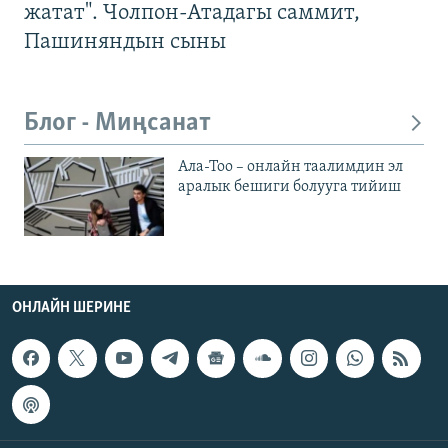
жатат". Чолпон-Атадагы саммит,
Пашиняндын сыны
Блог - Миңсанат
Ала-Тоо – онлайн таалимдин эл
аралык бешиги болууга тийиш
ОНЛАЙН ШЕРИНЕ