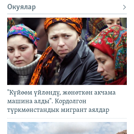
Окуялар
"Күйөөм үйлөндү, жөнөткөн акчама
машина алды". Кордолгон
түркмөнстандык мигрант аялдар