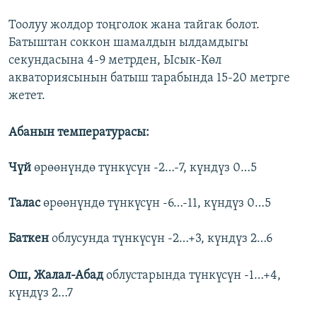
Тоолуу жолдор тоңголок жана тайгак болот.
Батыштан соккон шамалдын ылдамдыгы
секундасына 4-9 метрден, Ысык-Көл
акваториясынын батыш тарабында 15-20 метрге
жетет.
Абанын температурасы:
Чүй
өрөөнүндө түнкүсүн -2…-7, күндүз 0…5
Талас
өрөөнүндө түнкүсүн -6…-11, күндүз 0…5
Баткен
облусунда түнкүсүн -2…+3, күндүз 2…6
Ош, Жалал-Абад
облустарында түнкүсүн -1…+4,
күндүз 2…7