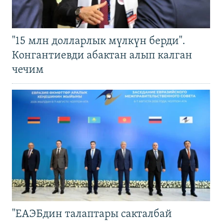
"15 млн долларлык мүлкүн берди".
Конгантиевди абактан алып калган
чечим
"ЕАЭБдин талаптары сакталбай