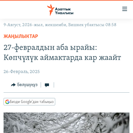
Линктер
Мазмунга
өтүңүз
9-Август, 2026-жыл, жекшемби, Бишкек убактысы 08:58
Навигацияга
ЖАҢЫЛЫКТАР
өтүңүз
ЖАҢЫЛЫКТАР
КЫРГЫЗСТАН
Издөөгө
27-февралдын аба ырайы:
салыңыз
ДҮЙНӨ
КЫРГЫЗСТАН
Көпчүлүк аймактарда кар жаайт
УКРАИНА
САЯСАТ
ДҮЙНӨ
26-Февраль, 2025
АТАЙЫН ИЛИКТӨӨ
ЭКОНОМИКА
БОРБОР АЗИЯ
ТВ ПРОГРАММАЛАР
Бөлүшүңүз
МАДАНИЯТ
ПОДКАСТ
БҮГҮН АЗАТТЫКТА
Бизди Google'дан табыңыз
ӨЗГӨЧӨ ПИКИР
ЭКСПЕРТТЕР ТАЛДАЙТ
БИЗ ЖАНА ДҮЙНӨ
Русский
ДАНИСТЕ