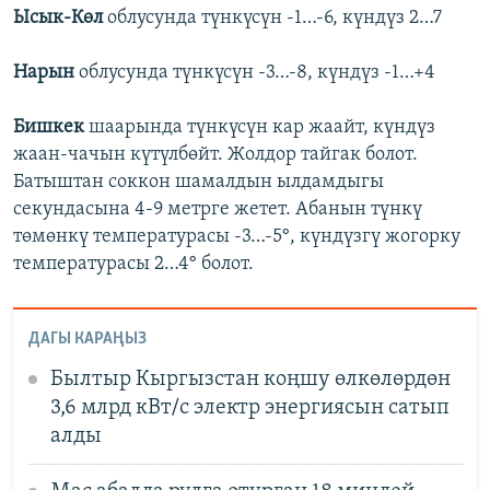
Ысык-Көл
облусунда түнкүсүн -1…-6, күндүз 2…7
Нарын
облусунда түнкүсүн -3…-8, күндүз -1…+4
Бишкек
шаарында түнкүсүн кар жаайт, күндүз
жаан-чачын күтүлбөйт. Жолдор тайгак болот.
Батыштан соккон шамалдын ылдамдыгы
секундасына 4-9 метрге жетет. Абанын түнкү
төмөнкү температурасы -3…-5°, күндүзгү жогорку
температурасы 2…4° болот.
ДАГЫ КАРАҢЫЗ
Былтыр Кыргызстан коңшу өлкөлөрдөн
3,6 млрд кВт/c электр энергиясын сатып
алды