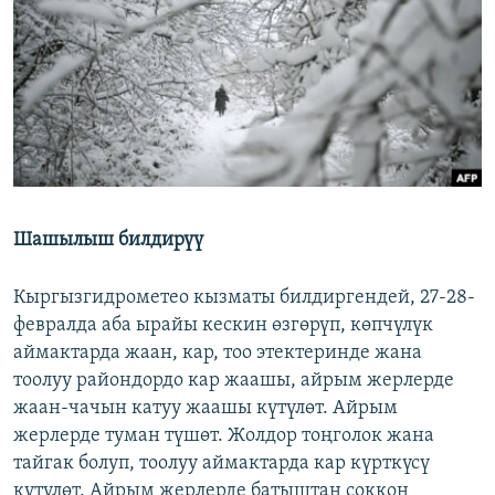
ОНЛАЙН ШЕРИНЕ
ЭЖЕ-СИҢДИЛЕР
АЗАТТЫК+
ЫҢГАЙСЫЗ СУРООЛОР
ЭЕ/АРнун бардык сайттары
Шашылыш билдирүү
Кыргызгидрометео кызматы билдиргендей, 27-28-
февралда аба ырайы кескин өзгөрүп, көпчүлүк
аймактарда жаан, кар, тоо этектеринде жана
тоолуу райондордо кар жаашы, айрым жерлерде
жаан-чачын катуу жаашы күтүлөт. Айрым
жерлерде туман түшөт. Жолдор тоңголок жана
тайгак болуп, тоолуу аймактарда кар күрткүсү
күтүлөт. Айрым жерлерде батыштан соккон