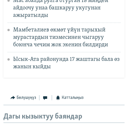
Мас абалда рулга отурган 18 миңдей
айдоочу унаа башкаруу укугунан
ажыратылды
Мамбеталиев өкмөт үйүн тарыхый
мурастардын тизмесинен чыгаруу
боюнча чечим жок экенин билдирди
Ысык-Ата районунда 17 жаштагы бала өз
жанын кыйды
Бөлүшүңүз
Катталыңыз
Дагы кызыктуу баяндар