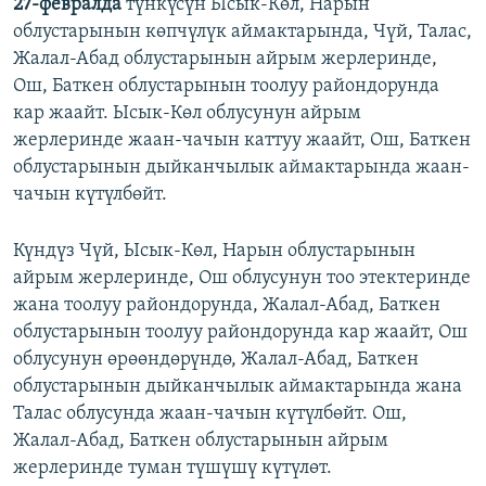
27-февралда
түнкүсүн Ысык-Көл, Нарын
облустарынын көпчүлүк аймактарында, Чүй, Талас,
Жалал-Абад облустарынын айрым жерлеринде,
Ош, Баткен облустарынын тоолуу райондорунда
кар жаайт. Ысык-Көл облусунун айрым
жерлеринде жаан-чачын каттуу жаайт, Ош, Баткен
облустарынын дыйканчылык аймактарында жаан-
чачын күтүлбөйт.
Күндүз Чүй, Ысык-Көл, Нарын облустарынын
айрым жерлеринде, Ош облусунун тоо этектеринде
жана тоолуу райондорунда, Жалал-Абад, Баткен
облустарынын тоолуу райондорунда кар жаайт, Ош
облусунун өрөөндөрүндө, Жалал-Абад, Баткен
облустарынын дыйканчылык аймактарында жана
Талас облусунда жаан-чачын күтүлбөйт. Ош,
Жалал-Абад, Баткен облустарынын айрым
жерлеринде туман түшүшү күтүлөт.