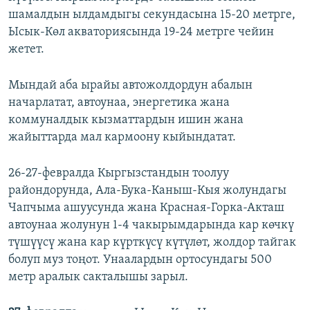
шамалдын ылдамдыгы секундасына 15-20 метрге,
Ысык-Көл акваториясында 19-24 метрге чейин
жетет.
Мындай аба ырайы автожолдордун абалын
начарлатат, автоунаа, энергетика жана
коммуналдык кызматтардын ишин жана
жайыттарда мал кармоону кыйындатат.
26-27-февралда Кыргызстандын тоолуу
райондорунда, Ала-Бука-Каныш-Кыя жолундагы
Чапчыма ашуусунда жана Красная-Горка-Акташ
автоунаа жолунун 1-4 чакырымдарында кар көчкү
түшүүcү жана кар күрткүсү күтүлөт, жолдор тайгак
болуп муз тоңот. Унаалардын ортосундагы 500
метр аралык сакталышы зарыл.