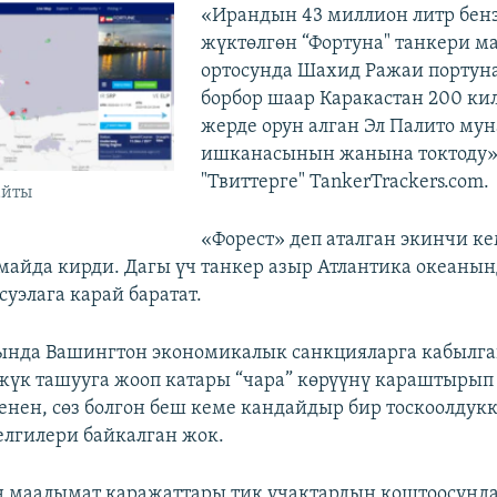
«Ирандын 43 миллион литр бен
жүктөлгөн “Фортуна" танкери м
ортосунда Шахид Ражаи портун
борбор шаар Каракастан 200 ки
жерде орун алган Эл Палито му
ишканасынын жанына токтоду»,
"Твиттерге" TankerTrackers.com.
айты
«Форест» деп аталган экинчи к
майда кирди. Дагы үч танкер азыр Атлантика океанын
суэлага карай баратат.
нда Вашингтон экономикалык санкцияларга кабылган
жүк ташууга жооп катары “чара” көрүүнү караштыры
енен, сөз болгон беш кеме кандайдыр бир тоскоолдук
елгилери байкалган жок.
н маалымат каражаттары тик учактардын коштоосунд