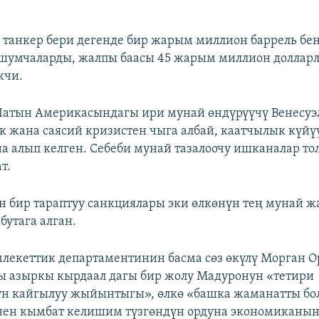
танкер бери дегенде бир жарым миллион баррель бе
шумчаларды, жалпы баасы 45 жарым миллион доллар
кчи.
Латын Америкасындагы ири мунай өндүрүүчү Венесуэ
 жана саясий кризистен чыга албай, каатчылык күй
 алып келген. Себеби мунай тазалоочу ишканалар тол
т.
 бир тараптуу санкциялары эки өлкөнүн тең мунай ж
бутага алган.
кеттик департаментинин басма сөз өкүлү Морган О
ы азыркы кырдаал дагы бир жолу Мадуронун «тетири
ун кайгылуу жыйынтыгы», өлкө «башка жаманатты бо
нен кымбат келишим түзгөндүн ордуна экономиканы