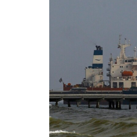
ЭЖЕ-СИҢДИЛЕР
АЗАТТЫК+
ЫҢГАЙСЫЗ СУРООЛОР