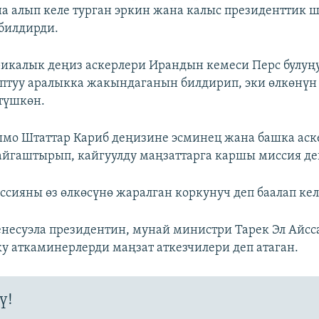
алып келе турган эркин жана калыс президенттик ш
билдирди.
икалык деңиз аскерлери Ирандын кемеси Перс булуң
птуу аралыкка жакындаганын билдирип, эки өлкөнү
түшкөн.
мо Штаттар Кариб деңизине эсминец жана башка аск
йгаштырып, кайгуулду маңзаттарга каршы миссия деп
ссияны өз өлкөсүнө жаралган коркунуч деп баалап кел
несуэла президентин, мунай министри Тарек Эл Айс
у аткаминерлерди маңзат аткезчилери деп атаган.
ү!