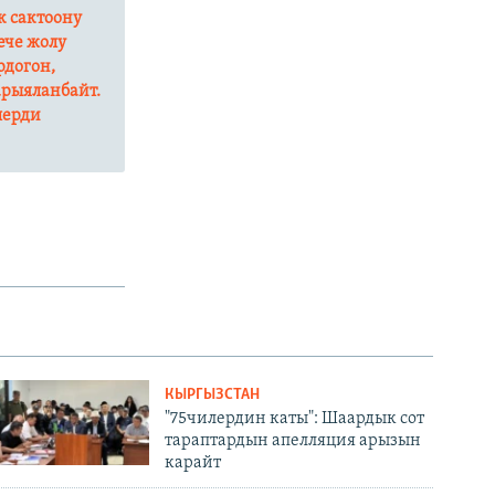
к сактоону
нече жолу
рдогон,
арыяланбайт.
лерди
КЫРГЫЗСТАН
"75чилердин каты": Шаардык сот
тараптардын апелляция арызын
карайт