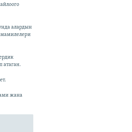
айлоого
унда алардын
н мамилелери
ердик
 атаган.
ет.
сами жана