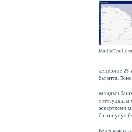
MarineTraffic c
деңизине 23-
багытта, Вене
Майдын башы
ортосундагы 
эскерткени м
болгонунун б
Венесуэланы