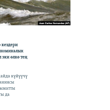
 кездери
кономикалык
 эки өлкө тең
майда күйүүчү
паниясы
лыматты
ты да