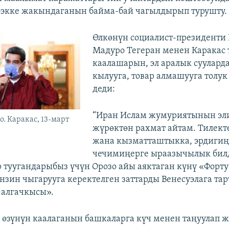
ээкке жакындаганын байма-бай чагылдырып турушту.
Өлкөнүн социалист-президенти
Мадуро Тегеран менен Каракас
каалашарын, эл аралык сууларда
кылууга, товар алмашууга толук 
деди:
“Иран Ислам жумуриятынын эл
. Каракас, 13-март
жүрөктөн рахмат айтам. Тилек
жана кызматташтыкка, эрдигиң
чечимиңерге ыраазычылык бил
 туугандарыбыз үчүн Орозо айы аяктаган күнү «Форт
ензин чыгарууга керектелген заттарды Венесуэлага та
 алгачкысы».
өзүнүн каалаганын башкаларга күч менен таңуулап ж