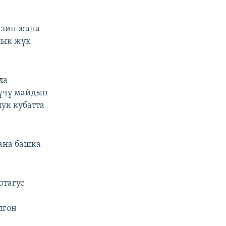
нзин жана
лык жүк
ла
үүчү майдын
ук кубатта
ана башка
ртагус
лгон
н