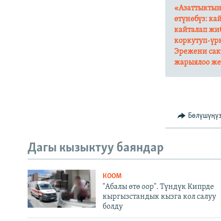
«Азаттыктын
өтүнөбүз: ка
кайталап жиб
коркутуп-үр
Эрежени сак
жарыялоо же 
Бөлүшүңү
Дагы кызыктуу баяндар
КООМ
"Абалы өтө оор". Түндүк Кипрде
кыргызстандык кызга кол салуу
болду