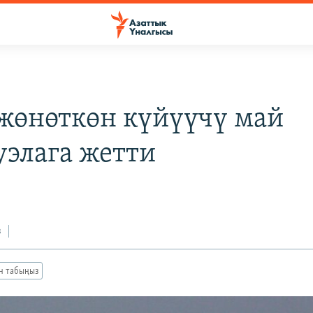
жөнөткөн күйүүчү май
уэлага жетти
з
ан табыңыз