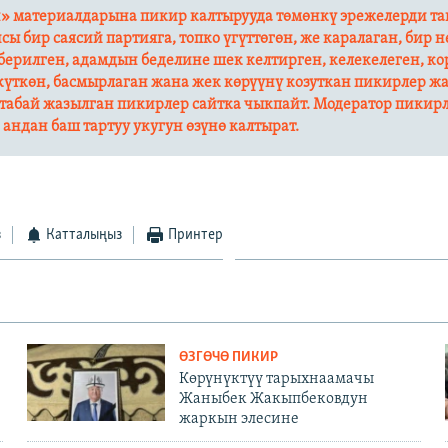
» материалдарына пикир калтырууда төмөнкү эрежелерди та
йсы бир саясий партияга, топко үгүттөгөн, же каралаган, бир 
ерилген, адамдын беделине шек келтирген, келекелеген, ко
күткөн, басмырлаган жана жек көрүүнү козуткан пикирлер ж
табай жазылган пикирлер сайтка чыкпайт. Модератор пикир
андан баш тартуу укугун өзүнө калтырат.​
з
Катталыңыз
Принтер
ӨЗГӨЧӨ ПИКИР
Көрүнүктүү тарыхнаамачы
Жаныбек Жакыпбековдун
жаркын элесине