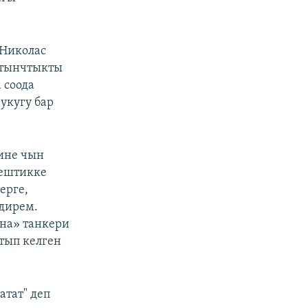
 Николас
 тынчтыкты
 соода
укугу бар
ине чын
тештикке
ерге,
дирем.
уна» танкери
ртып келген
атат" деп