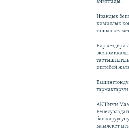
айыптады.
Ирандык беш 
химиялык ко
ташып келме
Бир кездери 
экономикалык
тартыштыгына
иштебей жата
Вашингтондун
тармактарын 
АКШнын Мамле
Венесуэладаг
башкаруусун
мамлекет ме