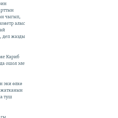
зин
арттын
ан чыгып,
лометр алыс
най
 деп жазды
еме Кариб
да ошол эле
 эки өлкө
п жатканын
ка туш
агы