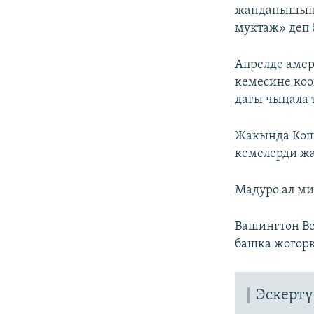
жанданышына 
муктаж» деп 
Апрелде амер
кемесине коо
дагы чыңала 
Жакында Кош
кемелерди жа
Мадуро ал ми
Вашингтон Ве
башка жогорк
Эскертү