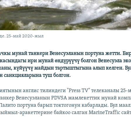
де. 25-май 2020-жыл
чкы мунай танкери Венесуэланын портуна жетти. Бир
асындагы ири мунай өндүрүүчү болгон Венесуэла э
каны, күйүүчү майдын тартыштыгына алып келген. Бул
 санкцияларына туш болгон.
ятынын англис тилиндеги "Press TV" телеканалы 25-
танкер Венесуэланын PDVSA мамлекеттик мунай ком
Палито портуна барып токтогонун кабарлады. Бул маа
ыймыл-аракеттерине байкоо салган MarineTraffic сай