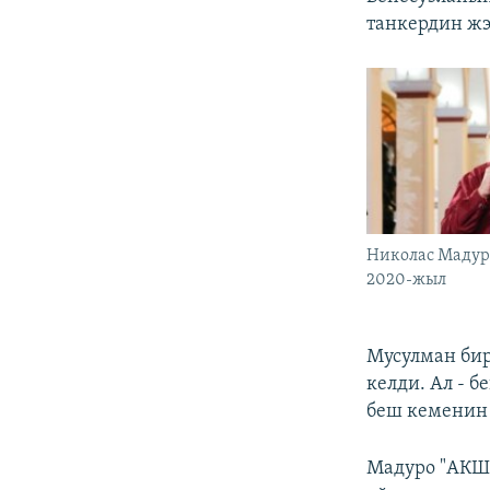
танкердин ж
Николас Мадуро
2020-жыл
Мусулман бир
келди. Ал - б
беш кеменин
Мадуро "АКШ 