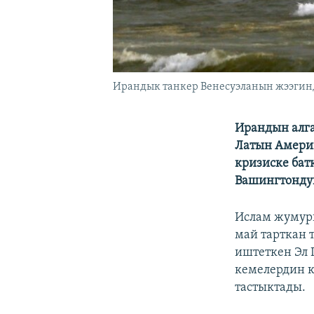
Ирандык танкер Венесуэланын жээгин
Ирандын алга
Латын Америк
кризиске бат
Вашингтондун
Ислам жумури
май тарткан 
иштеткен Эл 
кемелердин к
тастыктады.