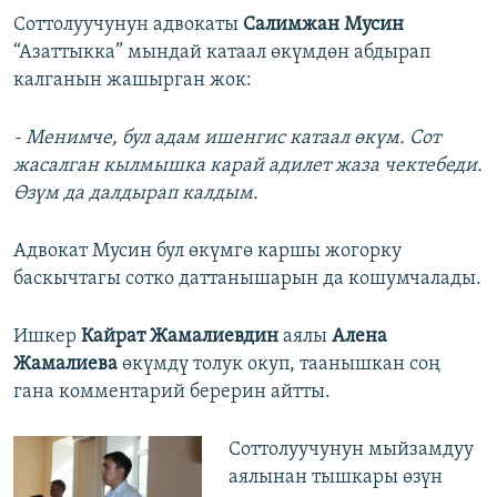
Соттолуучунун адвокаты
Салимжан Мусин
“Азаттыкка” мындай катаал өкүмдөн абдырап
калганын жашырган жок:
- Менимче, бул адам ишенгис катаал өкүм. Сот
жасалган кылмышка карай адилет жаза чектебеди.
Өзүм да далдырап калдым.
Адвокат Мусин бул өкүмгө каршы жогорку
баскычтагы сотко даттанышарын да кошумчалады.
Ишкер
Кайрат Жамалиевдин
аялы
Алена
Жамалиева
өкүмдү толук окуп, таанышкан соң
гана комментарий берерин айтты.
Соттолуучунун мыйзамдуу
аялынан тышкары өзүн