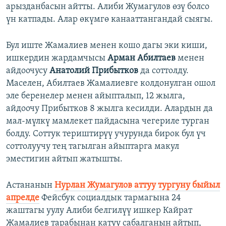
арызданбасын айтты. Алиби Жумагулов өзү болсо
үн катпады. Алар өкүмгө канааттангандай сыягы.
Бул иште Жамалиев менен кошо дагы эки киши,
ишкердин жардамчысы
Арман Абилтаев
менен
айдоочусу
Анатолий Прибытков
да соттолду.
Маселен, Абилтаев Жамалиевге колдонулган ошол
эле беренелер менен айыпталып, 12 жылга,
айдоочу Прибытков 8 жылга кесилди. Алардын да
мал-мүлкү мамлекет пайдасына чегериле турган
болду. Соттук териштирүү учурунда бирок бул үч
соттолуучу тең тагылган айыптарга макул
эместигин айтып жатышты.
Астананын
Нурлан Жумагулов аттуу тургуну быйыл
апрелде
Фейсбук социалдык тармагына 24
жаштагы уулу Алиби белгилүү ишкер Кайрат
Жамалиев тарабынан катуу сабалганын айтып,