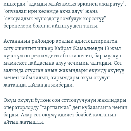
ишкерди "адамды мыйзамсыз эркинен ажыратуу",
"опузалап ири көлөмдө акча алуу" жана
"сексуалдык мүнөздөгү зомбулук көрсөтүү"
беренелери боюнча айыптуу деп тапты.
Астананын райондор аралык адистештирилген
соту ошентип ишкер Кайрат Жамалиевди 13 жыл
күчөтүлгөн режимдеги абакка кесип, бар мүлкүн
мамлекет пайдасына алуу чечимин чыгарды. Сот
залында отурган анын жакындары өкүмдү өкүнүү
менен кабыл алып, айрымдары өкүм окулуп
жатканда ыйлап да жиберди.
Өкүм окулуп бүткөн соң соттолуучунун жакындары
операторлорду “тартпагыла” деп кубалаганга чейин
барды. Алар сот өкүмү адилет болбой калганын
айтып жатышты.