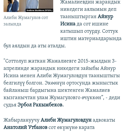
Жамалиевдин жарандык
никедеги аялымын деп
тааныштырган
Айнур
Алиби Жумагулов сот
Исина
да сот ишине
залында
катышып отурду. Соттук
иштин материалдарында
бул аялдын да аты аталды.
"Соттолуп жаткан Жамалиевге 2015-жылдын 3-
апрелинде жарандык никедеги зайыбы Айнур
Исина менен Алиби Жумагуловдун тааныштыгы
белгилүү болгон. Экөөнүн ортосунда жыныстык
байланыш бардыгына шектенген Жамалиев
кызганычтан улам Жумагуловго өчүккөн”, - деди
судья
Эрбол Рахымбеков.
Жабырлануучу
Алиби Жумагуловдун
адвокаты
Анатолий Утбанов
сот өкүмүнө карата