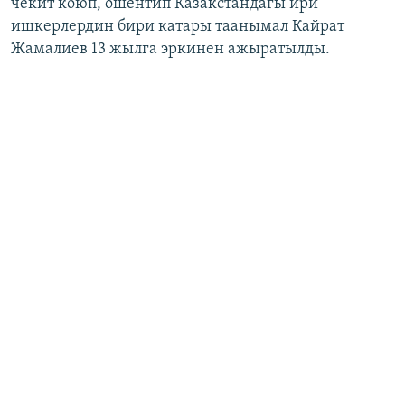
чекит коюп, ошентип Казакстандагы ири
ишкерлердин бири катары таанымал Кайрат
Жамалиев 13 жылга эркинен ажыратылды.