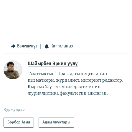
Бөлүшүңүз
Катталыңыз
Шайырбек Эркин уулу
"Азаттыктын" Прагадагы кеңсесинин
кызматкери, журналист, интернет редактор.
Кыргыз Улуттук университетинин
журналистика факультетин аяктаган.
Куржундар
Борбор Азия
Адам укуктары