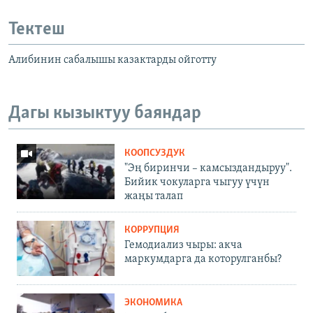
Тектеш
Алибинин сабалышы казактарды ойготту
Дагы кызыктуу баяндар
КООПСУЗДУК
"Эң биринчи – камсыздандыруу".
Бийик чокуларга чыгуу үчүн
жаңы талап
КОРРУПЦИЯ
Гемодиализ чыры: акча
маркумдарга да которулганбы?
ЭКОНОМИКА