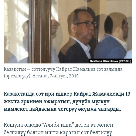
ОНЛАЙН ШЕРИНЕ
ЭЖЕ-СИҢДИЛЕР
АЗАТТЫК+
ЫҢГАЙСЫЗ СУРООЛОР
ЭЕ/АРнун бардык сайттары
Казакстан -- соттолуучу Кайрат Жамалиев сот залында
(ортодогусу). Астана, 7-август, 2015.
Казакстанда сот ири ишкер Кайрат Жамалиевди 13
жылга эркинен ажыратып, дүнүйө мүлкүн
мамлекет пайдасына чегерүү өкүмүн чыгарды.
Кошуна өлкөдө “Алиби иши” деген ат менен
белгилүү болгон ишти караган сот белгилүү