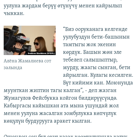
уулуна жардам берүү өтүнүчү менен кайрылып
чыккан.
“Биз ооруканага келгенде
уулубуздун бети-башынын
тамтыгы жок экенин
көрдүк. Башын жөн эле
тебелеп салышыптыр,
Алёна Жамалиева сот
мурду, жаагы сынган, бети
залында
айрылган. Кулагы кесилген.
Бүт кийими кан. Моюнунда
муунткан жиптин тагы калган”, - деп жазган
Жумагулов Фейсбукка койгон билдирүүсүндө.
Кабыргасы кайышкан ата мына ушундай жол
менен уулуна жасалган зомбулукка көпчүлүк
көңүлүн бурдурууга аракет кылган.