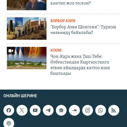
кантип жол тоскон?
БОРБОР АЗИЯ
"Борбор Азия Шенгени": Туризм
чөлкөмдү байытабы?
КООМ
Чоң-Кара жана Таш-Төбө:
Өзбекстандан Кыргызстанга
өткөн айылдарда каттоо иши
башталды
ОНЛАЙН ШЕРИНЕ