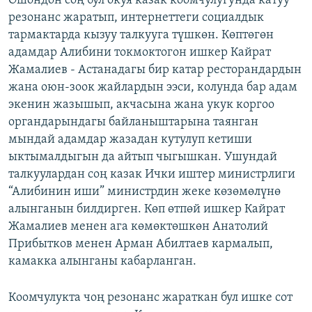
Ошондон соң бул окуя казак коомчулугунда катуу
резонанс жаратып, интернеттеги социалдык
тармактарда кызуу талкууга түшкөн. Көптөгөн
адамдар Алибини токмоктогон ишкер Кайрат
Жамалиев - Астанадагы бир катар ресторандардын
жана оюн-зоок жайлардын ээси, колунда бар адам
экенин жазышып, акчасына жана укук коргоо
органдарындагы байланыштарына таянган
мындай адамдар жазадан кутулуп кетиши
ыктымалдыгын да айтып чыгышкан. Ушундай
талкуулардан соң казак Ички иштер министрлиги
“Алибинин иши” министрдин жеке көзөмөлүнө
алынганын билдирген. Көп өтпөй ишкер Кайрат
Жамалиев менен ага көмөктөшкөн Анатолий
Прибытков менен Арман Абилтаев кармалып,
камакка алынганы кабарланган.
Коомчулукта чоң резонанс жараткан бул ишке сот