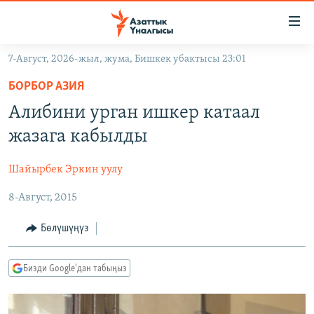
Линктер
Мазмунга
өтүңүз
7-Август, 2026-жыл, жума, Бишкек убактысы 23:01
Навигацияга
ЖАҢЫЛЫКТАР
өтүңүз
БОРБОР АЗИЯ
КЫРГЫЗСТАН
Издөөгө
Алибини урган ишкер катаал
салыңыз
ДҮЙНӨ
КЫРГЫЗСТАН
жазага кабылды
УКРАИНА
САЯСАТ
ДҮЙНӨ
Шайырбек Эркин уулу
АТАЙЫН ИЛИКТӨӨ
ЭКОНОМИКА
БОРБОР АЗИЯ
8-Август, 2015
ТВ ПРОГРАММАЛАР
МАДАНИЯТ
ПОДКАСТ
БҮГҮН АЗАТТЫКТА
Бөлүшүңүз
ӨЗГӨЧӨ ПИКИР
ЭКСПЕРТТЕР ТАЛДАЙТ
Бизди Google'дан табыңыз
БИЗ ЖАНА ДҮЙНӨ
Русский
ДАНИСТЕ