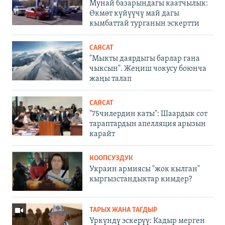
Мунай базарындагы каатчылык:
Өкмөт күйүүчү май дагы
кымбаттай турганын эскертти
САЯСАТ
"Мыкты даярдыгы барлар гана
чыксын". Жеңиш чокусу боюнча
жаңы талап
САЯСАТ
"75чилердин каты": Шаардык сот
тараптардын апелляция арызын
карайт
КООПСУЗДУК
Украин армиясы "жок кылган"
кыргызстандыктар кимдер?
ТАРЫХ ЖАНА ТАГДЫР
Үркүндү эскерүү: Кадыр мерген