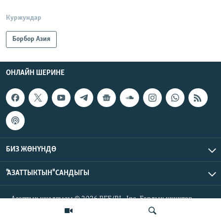
Куржундар
Борбор Азия
ОНЛАЙН ШЕРИНЕ
БИЗ ЖӨНҮНДӨ
"АЗАТТЫКТЫН" САНДЫГЫ
Азаттык үналгысы © 2026 RFE/RL, Inc. Бардык укуктар
корголгон.