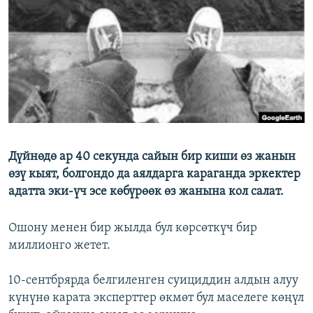
ОНЛАЙН ШЕРИНЕ
ЭЖЕ-СИҢДИЛЕР
АЗАТТЫК+
ЫҢГАЙСЫЗ СУРООЛОР
ЭЕ/АРнун бардык сайттары
Дүйнөдө ар 40 секунда сайын бир киши өз жанын
өзү кыят, болгондо да аялдарга караганда эркектер
адатта эки-үч эсе көбүрөөк өз жанына кол салат.
Ошону менен бир жылда бул көрсөткүч бир
миллионго жетет.
10-сентбрярда белгиленген суициддин алдын алуу
күнүнө карата эксперттер өкмөт бул маселеге көңүл