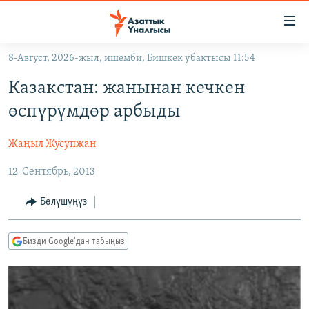
Линктер
Мазмунга
өтүңүз
8-Август, 2026-жыл, ишемби, Бишкек убактысы 11:54
Навигацияга
ЖАҢЫЛЫКТАР
өтүңүз
Казакстан: жанынан кечкен
КЫРГЫЗСТАН
Издөөгө
өспүрүмдөр арбыды
салыңыз
ДҮЙНӨ
КЫРГЫЗСТАН
Жаңыл Жусупжан
УКРАИНА
САЯСАТ
ДҮЙНӨ
12-Сентябрь, 2013
АТАЙЫН ИЛИКТӨӨ
ЭКОНОМИКА
БОРБОР АЗИЯ
ТВ ПРОГРАММАЛАР
МАДАНИЯТ
Бөлүшүңүз
ПОДКАСТ
БҮГҮН АЗАТТЫКТА
Бизди Google'дан табыңыз
ӨЗГӨЧӨ ПИКИР
ЭКСПЕРТТЕР ТАЛДАЙТ
БИЗ ЖАНА ДҮЙНӨ
Русский
ДАНИСТЕ