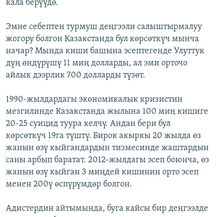
кала берүүдө.
Эмне себептен турмуш деңгээли салыштырмалуу
жогору болгон Казакстанда бул көрсөткүч мынча
начар? Мында киши башына эсептегенде Улуттук
дүң өндүрүшү 11 миң долларды, ал эми орточо
айлык дээрлик 700 долларды түзөт.
1990-жылдардагы экономикалык кризистин
мезгилинде Казакстанда жылына 100 миң кишиге
20-25 суицид туура келчү. Андан бери бул
көрсөткүч 19га түштү. Бирок акыркы 20 жылда өз
жанын өзү кыйгандардын тизмесинде жаштардын
саны арбып баратат. 2012-жылдагы эсеп боюнча, өз
жанын өзү кыйган 3 миңдей кишинин орто эсеп
менен 200ү өспүрүмдөр болгон.
Адистердин айтымында, буга кайсы бир деңгээлде