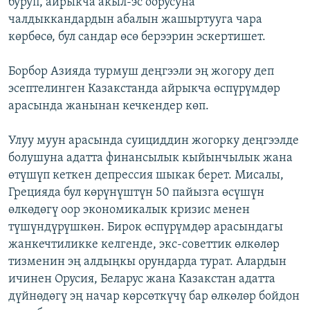
буруп, айрыкча акыл-эс оорусуна
чалдыккандардын абалын жашыртууга чара
көрбөсө, бул сандар өсө берээрин эскертишет.
Борбор Азияда турмуш деңгээли эң жогору деп
эсептелинген Казакстанда айрыкча өспүрүмдөр
арасында жанынан кечкендер көп.
Улуу муун арасында суициддин жогорку деңгээлде
болушуна адатта финансылык кыйынчылык жана
өтүшүп кеткен депрессия шыкак берет. Мисалы,
Грецияда бул көрүнүштүн 50 пайызга өсүшүн
өлкөдөгү оор экономикалык кризис менен
түшүндүрүшкөн. Бирок өспүрүмдөр арасындагы
жанкечтиликке келгенде, экс-советтик өлкөлөр
тизменин эң алдыңкы орундарда турат. Алардын
ичинен Орусия, Беларус жана Казакстан адатта
дүйнөдөгү эң начар көрсөткүчү бар өлкөлөр бойдон