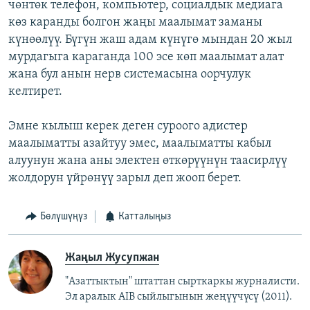
чөнтөк телефон, компьютер, социалдык медиага
көз каранды болгон жаңы маалымат заманы
күнөөлүү. Бүгүн жаш адам күнүгө мындан 20 жыл
мурдагыга караганда 100 эсе көп маалымат алат
жана бул анын нерв системасына оорчулук
келтирет.
Эмне кылыш керек деген суроого адистер
маалыматты азайтуу эмес, маалыматты кабыл
алуунун жана аны электен өткөрүүнүн таасирлүү
жолдорун үйрөнүү зарыл деп жооп берет.
Бөлүшүңүз
Катталыңыз
Жаңыл Жусупжан
"Азаттыктын" штаттан сырткаркы журналисти.
Эл аралык AIB сыйлыгынын жеңүүчүсү (2011).