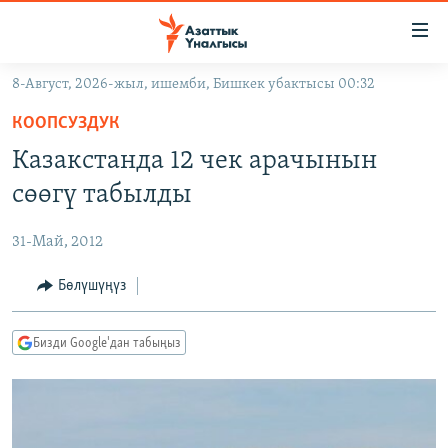
Линктер
Мазмунга
өтүңүз
8-Август, 2026-жыл, ишемби, Бишкек убактысы 00:32
Навигацияга
ЖАҢЫЛЫКТАР
өтүңүз
КООПСУЗДУК
КЫРГЫЗСТАН
Издөөгө
Казакстанда 12 чек арачынын
салыңыз
ДҮЙНӨ
КЫРГЫЗСТАН
сөөгү табылды
УКРАИНА
САЯСАТ
ДҮЙНӨ
31-Май, 2012
АТАЙЫН ИЛИКТӨӨ
ЭКОНОМИКА
БОРБОР АЗИЯ
ТВ ПРОГРАММАЛАР
Бөлүшүңүз
МАДАНИЯТ
ПОДКАСТ
БҮГҮН АЗАТТЫКТА
Бизди Google'дан табыңыз
ӨЗГӨЧӨ ПИКИР
ЭКСПЕРТТЕР ТАЛДАЙТ
БИЗ ЖАНА ДҮЙНӨ
Русский
ДАНИСТЕ