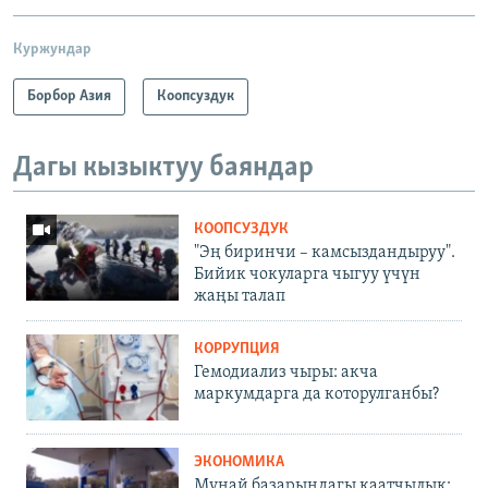
Куржундар
Борбор Азия
Коопсуздук
Дагы кызыктуу баяндар
КООПСУЗДУК
"Эң биринчи – камсыздандыруу".
Бийик чокуларга чыгуу үчүн
жаңы талап
КОРРУПЦИЯ
Гемодиализ чыры: акча
маркумдарга да которулганбы?
ЭКОНОМИКА
Мунай базарындагы каатчылык: