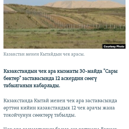
ОНЛАЙН ШЕРИНЕ
ЭЖЕ-СИҢДИЛЕР
АЗАТТЫК+
ЫҢГАЙСЫЗ СУРООЛОР
ЭЕ/АРнун бардык сайттары
Казакстан менен Кытайдын чек арасы.
Казакстандын чек ара кызматы 30-майда "Сары
бөктөр" заставасында 12 аскердин сөөгү
табылганын кабарлады.
Казакстанда Кытай менен чек ара заставасында
өрттөн кийин казакстандык 12 чек арачы жана
токойчунун сөөктөрү табылды.