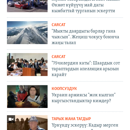
Өкмөт күйүүчү май дагы
кымбаттай турганын эскертти
САЯСАТ
"Мыкты даярдыгы барлар гана
чыксын". Жеңиш чокусу боюнча
жаңы талап
САЯСАТ
"75чилердин каты": Шаардык сот
тараптардын апелляция арызын
карайт
КООПСУЗДУК
Украин армиясы "жок кылган"
кыргызстандыктар кимдер?
ТАРЫХ ЖАНА ТАГДЫР
Үркүндү эскерүү: Кадыр мерген