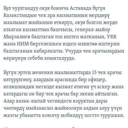
Бул чуулгандуу окуя боюнча Астанада бүгүн
Казакстандын чек ара кызматынын өкүлдөрү
маалымат жыйынын өткөрүп, окуя болгон жерде
аталган кызматтын башчысы, генерал-майор
Мырзалиев баштаган топ иштеп жатканын, УКК
жана ИИМ биргелешкен издеп-иликтөө иштерин
баштаганын кабарлашты. Учурда чек арачылардын
өлүмүнүн себеби аныкталууда.
Бүгүн эртең мененки маалыматтарда 15 чек арачы
өлтүрүлгөнү, алардын арасында бир офицер,
келишимдик негизде кызмат өтөгөн үч аскер жана
катардагы он бир чек арачы бар экени айтылган.
Алар казак-кытай чегиндеги коруктан дары
чөптөрдү мыйзамсыз жыйноонун алдын алуу үчүн
жазгы убакытта коюлчу мобилдүү постто турушкан.