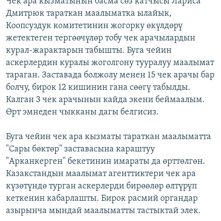
Чек ара кызматынын басма сөз катчысы Лариса
Дмитрюк тараткан маалыматка ылайык,
Коопсуздук комитетинин жогорку өкүлдөрү
жетектеген тергөөчүлөр тобу чек арачылардын
курал-жарактарын табышты. Буга чейин
аскерлердин куралы жоголгону тууралуу маалымат
тараган. Заставада болжолу менен 15 чек арачы бар
болчу, бирок 12 кишинин гана сөөгү табылды.
Калган 3 чек арачынын кайда экени беймаалым.
Өрт эмнеден чыкканы дагы белгисиз.
Буга чейин чек ара кызматы тараткан маалыматта
"Сары бөктөр" заставасына караштуу
"Арканкерген" бекетинин имараты да өрттөлгөн.
Казакстандын маалымат агенттиктери чек ара
күзөтүндө турган аскерлерди бирөөлөр өлтүрүп
кеткенин кабарлашты. Бирок расмий органдар
азырынча мындай маалыматты тастыктай элек.