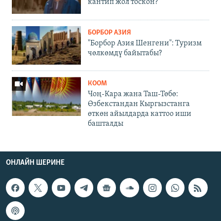
кантип жол тоскон?
БОРБОР АЗИЯ
"Борбор Азия Шенгени": Туризм
чөлкөмдү байытабы?
КООМ
Чоң-Кара жана Таш-Төбө:
Өзбекстандан Кыргызстанга
өткөн айылдарда каттоо иши
башталды
ОНЛАЙН ШЕРИНЕ