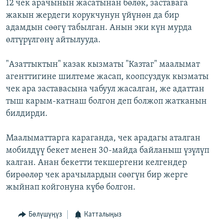
12 чек арачынын жасатынан бөлөк, заставага
жакын жердеги корукчунун үйүнөн да бир
адамдын сөөгү табылган. Анын эки күн мурда
өлтүрүлгөнү айтылууда.
"Азаттыктын" казак кызматы "Казтаг" маалымат
агенттигине шилтеме жасап, коопсуздук кызматы
чек ара заставасына чабуул жасалган, же адаттан
тыш карым-катнаш болгон деп болжоп жатканын
билдирди.
Маалыматтарга караганда, чек арадагы аталган
мобилдүү бекет менен 30-майда байланыш үзүлүп
калган. Анан бекетти текшергени келгендер
бирөөлөр чек арачылардын сөөгүн бир жерге
жыйнап койгонуна күбө болгон.
Бөлүшүңүз
Катталыңыз