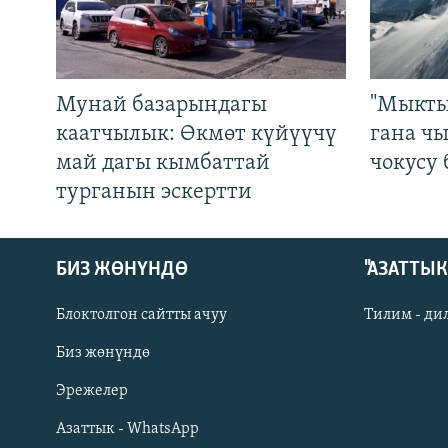
Мунай базарындагы
"Мыкты
каатчылык: Өкмөт күйүүчү
гана ч
май дагы кымбаттай
чокусу
турганын эскертти
БИЗ ЖӨНҮНДӨ
"АЗАТТЫ
Блоктолгон сайтты ачуу
Тилим - ди
Биз жөнүндө
Русский
Эрежелер
Азаттык - WhatsApp
ОНЛАЙН ШЕРИНЕ