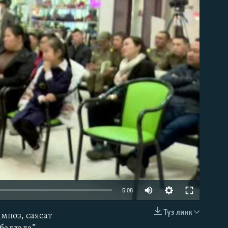
able
Auto
5:08
240p
Түз линк
мпоз, саясат
EMBED
360p