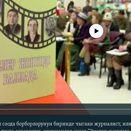
No media source currently avail
 соода борборлорунун биринде чыгаан журналист, или