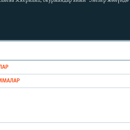
алиева эскерилип, окурмандар анын “Энелер жөнүндө 
Auto
240p
360p
ЛАР
720p
1080p
ММАЛАР