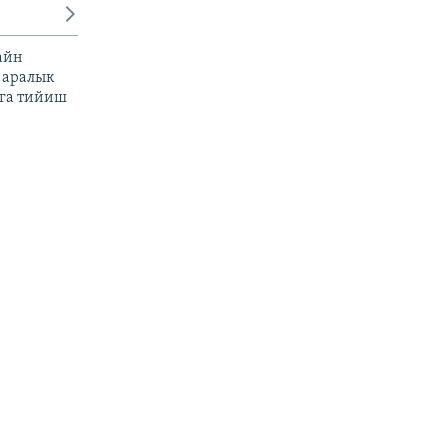
айн
 аралык
га тийиш