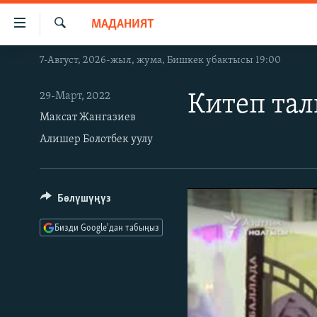
Линктер
МАДАНИЯТ
Мазмунга
өтүңүз
Издөө
7-Август, 2026-жыл, жума, Бишкек убактысы 19:00
ЖАҢЫЛЫКТАР
Навигацияга
өтүңүз
КЫРГЫЗСТАН
29-Март, 2022
Китеп тал
Издөөгө
ДҮЙНӨ
КЫРГЫЗСТАН
Максат Жангазиев
салыңыз
Алишер Болотбек уулу
УКРАИНА
САЯСАТ
ДҮЙНӨ
АТАЙЫН ИЛИКТӨӨ
ЭКОНОМИКА
БОРБОР АЗИЯ
ТВ ПРОГРАММАЛАР
МАДАНИЯТ
Бөлүшүңүз
ПОДКАСТ
БҮГҮН АЗАТТЫКТА
Бизди Google'дан табыңыз
ӨЗГӨЧӨ ПИКИР
ЭКСПЕРТТЕР ТАЛДАЙТ
БИЗ ЖАНА ДҮЙНӨ
ДАНИСТЕ