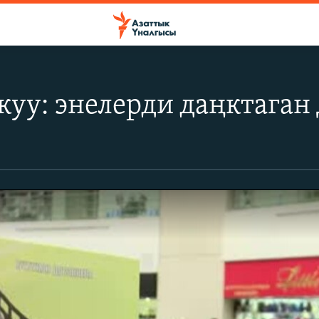
куу: энелерди даңктаган