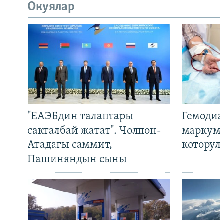
Окуялар
"ЕАЭБдин талаптары
Гемоди
сакталбай жатат". Чолпон-
маркум
Атадагы саммит,
котору
Пашиняндын сыны