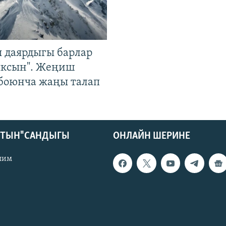
 даярдыгы барлар
ыксын". Жеңиш
 боюнча жаңы талап
КТЫН" САНДЫГЫ
ОНЛАЙН ШЕРИНЕ
лим