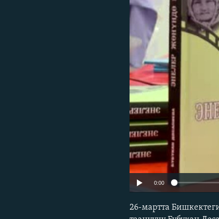
ЭЖЕ-СИҢДИЛЕР
АЗАТТЫК+
ЫҢГАЙСЫЗ СУРООЛОР
0:00
26-мартта Бишкектеги