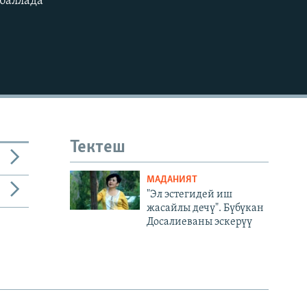
баллада”
480p
720p
1080p
480p
Тектеш
МАДАНИЯТ
"Эл эстегидей иш
жасайлы дечү". Бүбүкан
Досалиеваны эскерүү