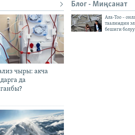
Блог - Миңсанат
Ала-Тоо – онл
таалимдин эл
бешиги болуу
ализ чыры: акча
дарга да
лганбы?