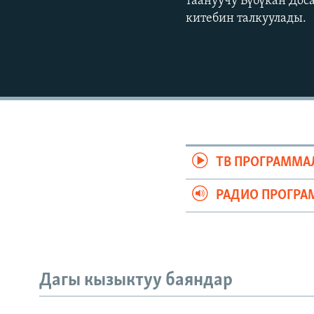
таануучу Бүбүкан Дос
китебин талкуулады.
ТВ ПРОГРАММА
РАДИО ПРОГРА
Дагы кызыктуу баяндар