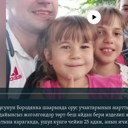
No media source currently avail
усунун Бородянка шаарында орус учактарынын март
айынсыз жоголгондор төрт-беш айдан бери изделип ж
ына караганда, ушул күнгө чейин 25 адам, анын ичи