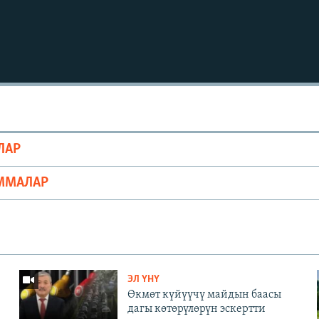
Auto
240p
360p
ЛАР
720p
1080p
ММАЛАР
ЭЛ ҮНҮ
Өкмөт күйүүчү майдын баасы
дагы көтөрүлөрүн эскертти