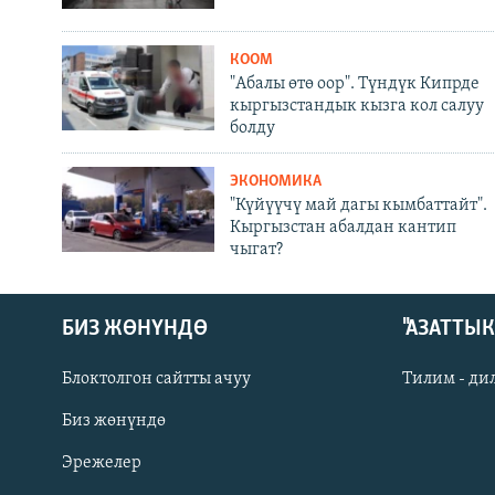
КООМ
"Абалы өтө оор". Түндүк Кипрде
кыргызстандык кызга кол салуу
болду
ЭКОНОМИКА
"Күйүүчү май дагы кымбаттайт".
Кыргызстан абалдан кантип
чыгат?
БИЗ ЖӨНҮНДӨ
"АЗАТТЫ
Блоктолгон сайтты ачуу
Тилим - ди
Биз жөнүндө
Русский
Эрежелер