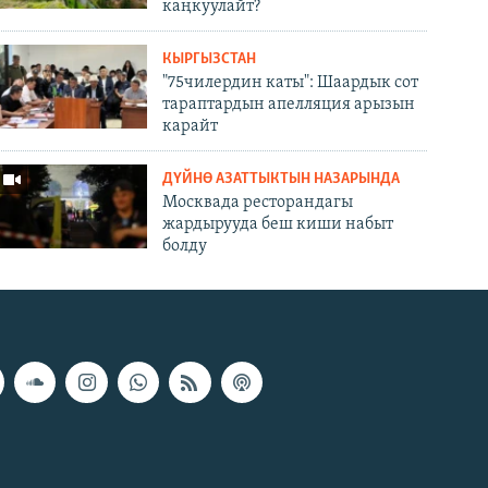
каңкуулайт?
КЫРГЫЗСТАН
"75чилердин каты": Шаардык сот
тараптардын апелляция арызын
карайт
ДҮЙНӨ АЗАТТЫКТЫН НАЗАРЫНДА
Москвада ресторандагы
жардырууда беш киши набыт
болду