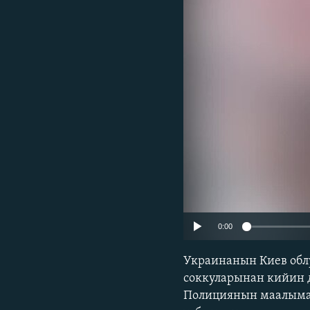
ЭЖЕ-СИҢДИЛЕР
АЗАТТЫК+
ЫҢГАЙСЫЗ СУРООЛОР
0:00
Украинанын Киев обл
соккуларынан кийин д
Полициянын маалымат