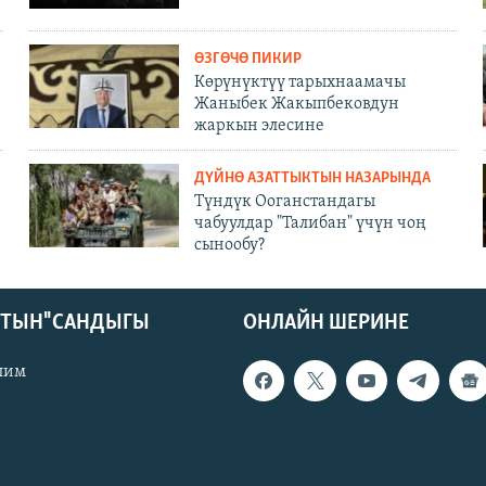
ӨЗГӨЧӨ ПИКИР
Көрүнүктүү тарыхнаамачы
Жаныбек Жакыпбековдун
жаркын элесине
ДҮЙНӨ АЗАТТЫКТЫН НАЗАРЫНДА
Түндүк Ооганстандагы
чабуулдар "Талибан" үчүн чоң
сынообу?
КТЫН" САНДЫГЫ
ОНЛАЙН ШЕРИНЕ
лим