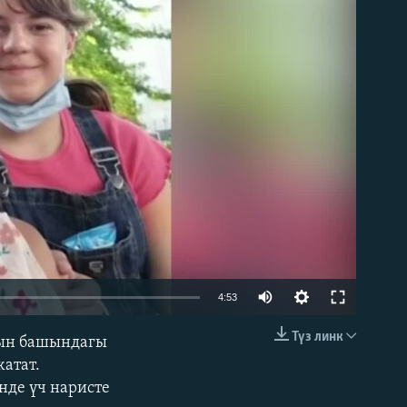
able
Auto
4:53
240p
Түз линк
тын башындагы
EMBED
360p
атат.
нде үч наристе
480p