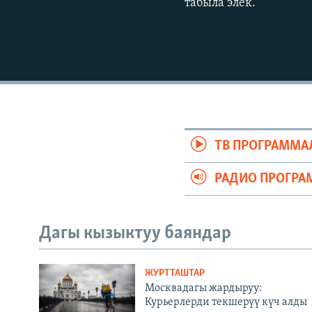
табыла элек.
ТВ ПРОГРАММА
РАДИО ПРОГРА
Дагы кызыктуу баяндар
ЖУРТТАШТАР
Москвадагы жардыруу:
Курьерлерди текшерүү күч алды