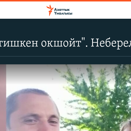
тишкен окшойт". Небере