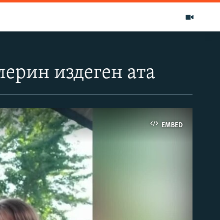
лерин издеген ата
EMBED