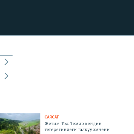
720p
1080p
480p
САЯСАТ
Жетим-Тоо: Темир кендин
тегерегиндеги талкуу эмнени