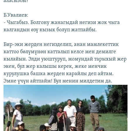
аласызбы?
Б.Увалиев:
- Чыгабыз. Болгону жанагыдай негизи жок чыга
калгандын өзү кызык болуп жатпайбы.
Бир-эки жерден негизделип, анан мамлекеттик
каттоо бөлүмүнөн катталып келсе мен демилге
кылайын. Элди уюштуруп, момундай тарыхый жер
экен, бул жер калышы керек, жеке менчик
курулушка башка жерден карайлы деп айтам.
Эмне үчүн айтпайм! Бул менин милдетим да.