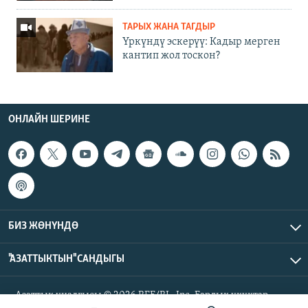
ТАРЫХ ЖАНА ТАГДЫР
Үркүндү эскерүү: Кадыр мерген
кантип жол тоскон?
ОНЛАЙН ШЕРИНЕ
БИЗ ЖӨНҮНДӨ
"АЗАТТЫКТЫН" САНДЫГЫ
Азаттык үналгысы © 2026 RFE/RL, Inc. Бардык укуктар