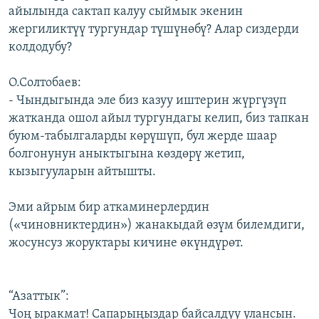
айылында сактап калуу сыймык экенин
жергиликтүү тургундар түшүнөбү? Алар сиздерди
колдодубу?
О.Солтобаев:
- Чындыгында эле биз казуу иштерин жүргүзүп
жатканда ошол айыл тургундагы келип, биз тапкан
буюм-табылгаларды көрүшүп, бул жерде шаар
болгонунун аныктыгына көздөрү жетип,
кызыгууларын айтышты.
Эми айрым бир аткаминерлердин
(«чиновниктердин») жанакыдай өзүм билемдиги,
жосунсуз жоруктары кичине өкүндүрөт.
“Азаттык”:
Чоң ыракмат! Сапарыңыздар байсалдуу улансын.