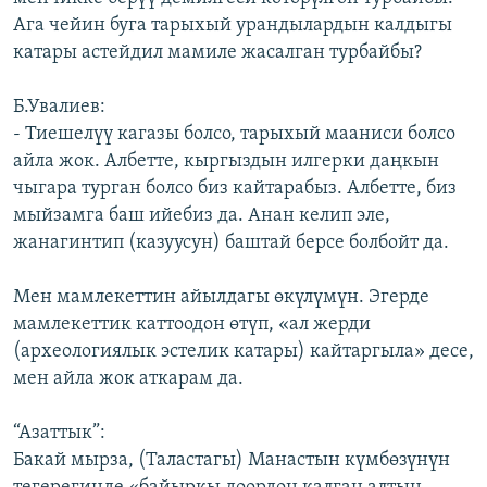
Ага чейин буга тарыхый урандылардын калдыгы
катары астейдил мамиле жасалган турбайбы?
Б.Увалиев:
- Тиешелүү кагазы болсо, тарыхый мааниси болсо
айла жок. Албетте, кыргыздын илгерки даңкын
чыгара турган болсо биз кайтарабыз. Албетте, биз
мыйзамга баш ийебиз да. Анан келип эле,
жанагинтип (казуусун) баштай берсе болбойт да.
Мен мамлекеттин айылдагы өкүлүмүн. Эгерде
мамлекеттик каттоодон өтүп, «ал жерди
(археологиялык эстелик катары) кайтаргыла» десе,
мен айла жок аткарам да.
“Азаттык”:
Бакай мырза, (Таластагы) Манастын күмбөзүнүн