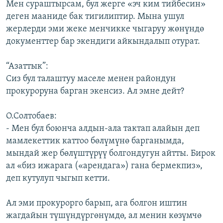
Мен сураштырсам, бул жерге «эч ким тийбесин»
деген мааниде бак тигилиптир. Мына ушул
жерлерди эми жеке менчикке чыгаруу жөнүндө
документтер бар экендиги айкындалып отурат.
“Азаттык”:
Сиз бул талаштуу маселе менен райондун
прокуроруна барган экенсиз. Ал эмне дейт?
О.Солтобаев:
- Мен бул боюнча алдын-ала тактап алайын деп
мамлекеттик каттоо бөлүмүнө барганымда,
мындай жер бөлүштүрүү болгондугун айтты. Бирок
ал «биз ижарага («арендага») гана бермекпиз»,
деп кутулуп чыгып кетти.
Ал эми прокурорго барып, ага болгон иштин
жагдайын түшүндүргөнүмдө, ал менин көзүмчө