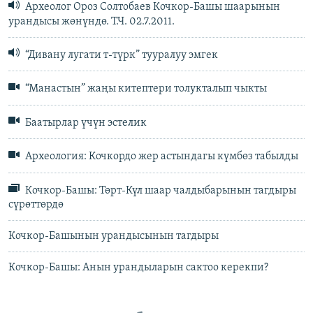
Археолог Ороз Солтобаев Кочкор-Башы шаарынын
урандысы жөнүндө. Т.Ч. 02.7.2011.
“Дивану лугати т-түрк” тууралуу эмгек
“Манастын” жаңы китептери толукталып чыкты
Баатырлар үчүн эстелик
Археология: Кочкордо жер астындагы күмбөз табылды
Кочкор-Башы: Төрт-Күл шаар чалдыбарынын тагдыры
сүрөттөрдө
Кочкор-Башынын урандысынын тагдыры
Кочкор-Башы: Анын урандыларын сактоо керекпи?