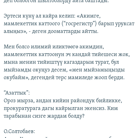
деп болбогон шылтоолорду айта баштады.
Эртеси күнү ал кайра келип: «Акимге,
мамлекеттик каттоого (“госрегистр”) барып уруксат
алыңыз», - деген дооматтарды айтты.
Мен болсо илимий иликтөөгө акимдин,
мамлекеттик каттоонун эч кандай тийешеси жок,
мына менин тийиштүү кагаздарым турат, бул
мыйзамды окуңуз десем, «мен мыйзамыңызды
окубайм», дегендей терс мамиледе жооп берди.
“Азаттык”:
Ороз мырза, андан кийин райондук бийликке,
прокуратурага дагы кайрылган экенсиз. Ким
тарабынан сизге жардам болду?
О.Солтобаев: