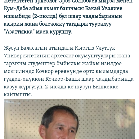
жетектеген археолог Ороз Солтобаев мырза менен
Кум-Дөбө айыл өкмөт башчысы Бакай Увалиев
ишембиде (2-июлда) бул шаар чалдыбарынын
азыркы жана болочокку тагдыры тууралуу
"Азаттыкка" маек курушту.
Жусуп Баласагын атындагы Кыргыз Улуттук
Университетинин археолог окумуштуулары жана
тарыхчы студенттер быйылкы жайкы изилдөө
мезгилинде Кочкор өрөөнүндө орто кылымдарда
гүлдөп-өнүккөн Кочкор-Башы шаар чалдыбарында
казуу жүргүзүп, 2-июлда кечкурун Бишкекке
кайтышты.