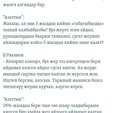
жылга алгандар бар.
“Азаттык”:
Жакшы, ал эми 5 жылдан кийин «табагыбызды»
таппай калбайбызбы? Бул жерге эгин айдап,
урандылардын баарын талкалап, сугат жерине
айландырып койсо 5 жылдан кийин эмне калат?
Б.Увалиев:
- Кечирип коюңуз, бул жер тээ илгертеден бери
айдалып келген айдоо-сугат аянты. Ал жерде
мындай сыртка чыгып калган эч нерсеси жок.
Иштей берсин, казсын. Тарыхый мааниси болсо
тиешелүү жерин курчап, коргоо керек.
“Азаттык”:
1976-жылдан бери чын эле шаар чалдыбарына
кирген бир кыйла жер айдоого айланып калган.