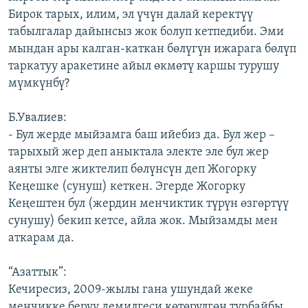
Бирок тарых, илим, эл үчүн далай керектүү
табылгалар дайынсыз жок болуп кетпедиби. Эми
мындан ары калган-каткан бөлүгүн ижарага бөлүп
таркатуу аракетине айыл өкмөтү каршы турушу
мүмкүнбү?
Б.Увалиев:
- Бул жерде мыйзамга баш ийебиз да. Бул жер –
тарыхый жер деп аныктала электе эле бул жер
аянты элге жиктелип бөлүнсүн деп Жогорку
Кеңешке (сунуш) кеткен. Эгерде Жогорку
Кеңештен бул (жердин менчиктик түрүн өзгөртүү
сунушу) бекип кетсе, айла жок. Мыйзамды мен
аткарам да.
“Азаттык”:
Кечиресиз, 2009-жылы гана ушундай жеке
менчикке берүү демилгеси көтөрүлгөн турбайбы.