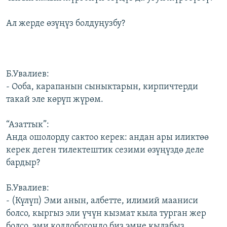
Ал жерде өзүңүз болдуңузбу?
Б.Увалиев:
- Ооба, карапанын сыныктарын, кирпичтерди
такай эле көрүп жүрөм.
“Азаттык”:
Анда ошолорду сактоо керек: андан ары иликтөө
керек деген тилектештик сезими өзүңүздө деле
бардыр?
Б.Увалиев:
- (Күлүп) Эми анын, албетте, илимий мааниси
болсо, кыргыз эли үчүн кызмат кыла турган жер
болсо, эми колдобогондо биз эмне кылабыз,