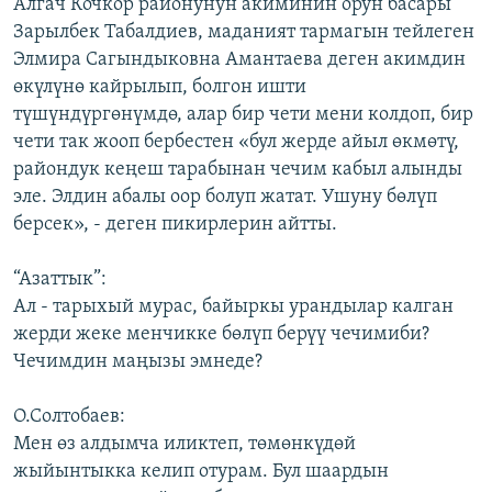
Алгач Кочкор районунун акиминин орун басары
Зарылбек Табалдиев, маданият тармагын тейлеген
Элмира Сагындыковна Амантаева деген акимдин
өкүлүнө кайрылып, болгон ишти
түшүндүргөнүмдө, алар бир чети мени колдоп, бир
чети так жооп бербестен «бул жерде айыл өкмөтү,
райондук кеңеш тарабынан чечим кабыл алынды
эле. Элдин абалы оор болуп жатат. Ушуну бөлүп
берсек», - деген пикирлерин айтты.
“Азаттык”:
Ал - тарыхый мурас, байыркы урандылар калган
жерди жеке менчикке бөлүп берүү чечимиби?
Чечимдин маңызы эмнеде?
О.Солтобаев:
Мен өз алдымча иликтеп, төмөнкүдөй
жыйынтыкка келип отурам. Бул шаардын