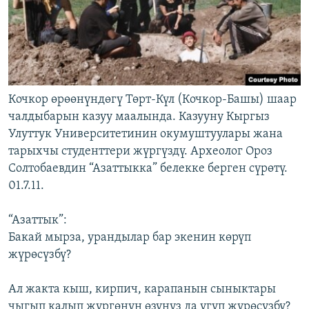
Кочкор өрөөнүндөгү Төрт-Күл (Кочкор-Башы) шаар
чалдыбарын казуу маалында. Казууну Кыргыз
Улуттук Университетинин окумуштуулары жана
тарыхчы студенттери жүргүздү. Археолог Ороз
Солтобаевдин “Азаттыкка” белекке берген сүрөтү.
01.7.11.
“Азаттык”:
Бакай мырза, урандылар бар экенин көрүп
жүрөсүзбү?
Ал жакта кыш, кирпич, карапанын сыныктары
чыгып калып жүргөнүн өзүңүз да угуп жүрөсүзбү?