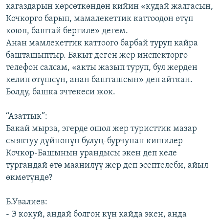
кагаздарын көрсөткөндөн кийин «кудай жалгасын,
Кочкорго барып, мамалекеттик каттоодон өтүп
коюп, баштай бергиле» дегем.
Анан мамлекеттик каттоого барбай туруп кайра
башташыптыр. Бакыт деген жер инспекторго
телефон салсам, «акты жазып туруп, бул жерден
келип өтүшсүн, анан башташсын» деп айткан.
Болду, башка эчтекеси жок.
“Азаттык”:
Бакай мырза, эгерде ошол жер туристтик мазар
сыяктуу дүйнөнүн булуң-бурчунан кишилер
Кочкор-Башынын урандысы экен деп келе
тургандай өтө маанилүү жер деп эсептелеби, айыл
өкмөтүндө?
Б.Увалиев:
- Э кокуй, андай болгон күн кайда экен, анда