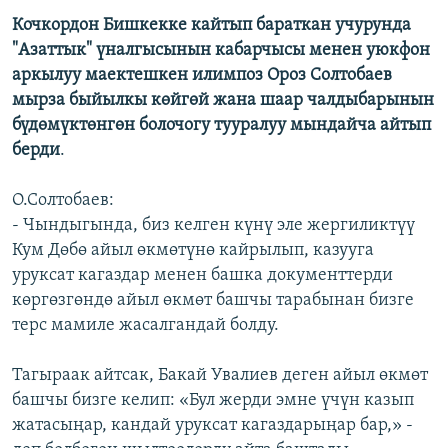
Кочкордон Бишкекке кайтып бараткан учурунда
"Азаттык" үналгысынын кабарчысы менен уюкфон
аркылуу маектешкен илимпоз Ороз Солтобаев
мырза быйылкы көйгөй жана шаар чалдыбарынын
бүдөмүктөнгөн болочогу тууралуу мындайча айтып
берди
.
О.Солтобаев:
- Чындыгында, биз келген күнү эле жергиликтүү
Кум Дөбө айыл өкмөтүнө кайрылып, казууга
уруксат кагаздар менен башка документтерди
көргөзгөндө айыл өкмөт башчы тарабынан бизге
терс мамиле жасалгандай болду.
Тагыраак айтсак, Бакай Увалиев деген айыл өкмөт
башчы бизге келип: «Бул жерди эмне үчүн казып
жатасыңар, кандай уруксат кагаздарыңар бар,» -