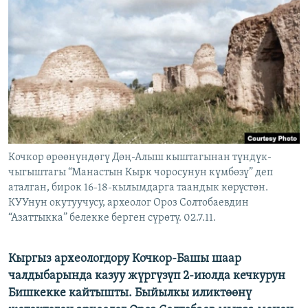
ОНЛАЙН ШЕРИНЕ
ЭЖЕ-СИҢДИЛЕР
АЗАТТЫК+
ЫҢГАЙСЫЗ СУРООЛОР
ЭЕ/АРнун бардык сайттары
Кочкор өрөөнүндөгү Дөң-Алыш кыштагынан түндүк-
чыгыштагы “Манастын Кырк чоросунун күмбөзү” деп
аталган, бирок 16-18-кылымдарга таандык көрүстөн.
КУУнун окутуучусу, археолог Ороз Солтобаевдин
“Азаттыкка” белекке берген сүрөтү. 02.7.11.
Кыргыз археологдору Кочкор-Башы шаар
чалдыбарында казуу жүргүзүп 2-июлда кечкурун
Бишкекке кайтышты. Быйылкы иликтөөнү