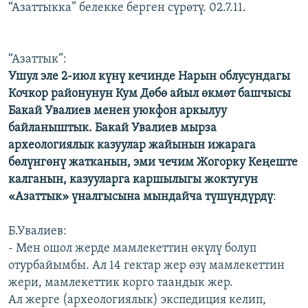
“Азаттыкка” белекке берген сүрөтү. 02.7.11.
“Азаттык”:
Ушул эле 2-июл күнү кечинде Нарын облусундагы
Кочкор районунун Кум Дөбө айыл өкмөт башчысы
Бакай Увалиев менен уюкфон аркылуу
байланыштык. Бакай Увалиев мырза
археологиялык казуулар жайынын ижарага
бөлүнгөнү жатканын, эми чечим Жогорку Кеңеште
калганын, казууларга каршылыгы жоктугун
«Азаттык» үналгысына мындайча түшүндүрдү
:
Б.Увалиев:
- Мен ошол жерде мамлекеттин өкүлү болуп
отурбайымбы. Ал 14 гектар жер өзү мамлекеттин
жери, мамлекеттик корго таандык жер.
Ал жерге (археологиялык) экспедиция келип,