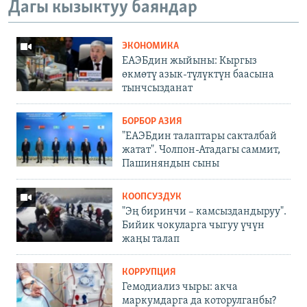
Дагы кызыктуу баяндар
ЭКОНОМИКА
ЕАЭБдин жыйыны: Кыргыз
өкмөтү азык-түлүктүн баасына
тынчсызданат
БОРБОР АЗИЯ
"ЕАЭБдин талаптары сакталбай
жатат". Чолпон-Атадагы саммит,
Пашиняндын сыны
КООПСУЗДУК
"Эң биринчи – камсыздандыруу".
Бийик чокуларга чыгуу үчүн
жаңы талап
КОРРУПЦИЯ
Гемодиализ чыры: акча
маркумдарга да которулганбы?