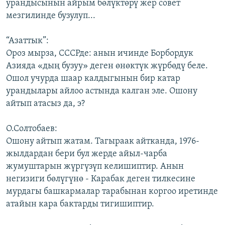
урандысынын айрым бөлүктөрү жер совет
мезгилинде бузулуп...
“Азаттык”:
Ороз мырза, СССРде: анын ичинде Борбордук
Азияда «дың бузуу» деген өнөктүк жүрбөдү беле.
Ошол учурда шаар калдыгынын бир катар
урандылары айлоо астында калган эле. Ошону
айтып атасыз да, э?
О.Солтобаев:
Ошону айтып жатам. Тагыраак айтканда, 1976-
жылдардан бери бул жерде айыл-чарба
жумуштарын жүргүзүп келишиптир. Анын
негизиги бөлүгүнө - Карабак деген тилкесине
мурдагы башкармалар тарабынан коргоо иретинде
атайын кара бактарды тигишиптир.