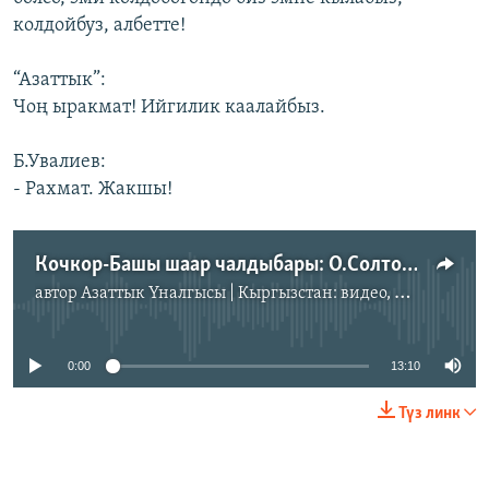
колдойбуз, албетте!
“Азаттык”:
Чоң ыракмат! Ийгилик каалайбыз.
Б.Увалиев:
- Рахмат. Жакшы!
Кочкор-Башы шаар чалдыбары: О.Солтобаев менен Б.Увалиевдин ойлору. (Т.Чоротегин). 02.7.2011.
автор
Азаттык Үналгысы | Кыргызстан: видео, фото, кабарлар
No media source currently available
0:00
13:10
Түз линк