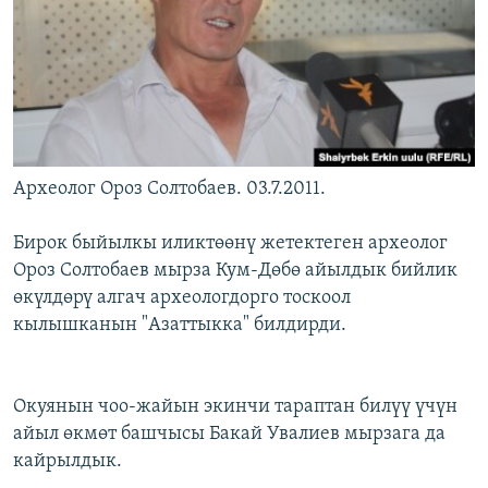
Археолог Ороз Солтобаев. 03.7.2011.
Бирок быйылкы иликтөөнү жетектеген археолог
Ороз Солтобаев мырза Кум-Дөбө айылдык бийлик
өкүлдөрү алгач археологдорго тоскоол
кылышканын "Азаттыкка" билдирди.
Окуянын чоо-жайын экинчи тараптан билүү үчүн
айыл өкмөт башчысы Бакай Увалиев мырзага да
кайрылдык.