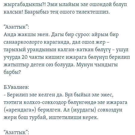
жыргабадыкпы?! Эми ылайым эле ошондой болуп
калсын! Баарыбыз тең ошого тилектешпиз.
“Азаттык”:
Анда жакшы экен. Дагы бир суроо: айрым бир
санааркоолорго караганда, дал ошол жер –
тарыхый урандынын калган-каткан бөлүгү – ушул
учурда 20 чакты кишиге ижарага бөлүнүп берилип
жатыптыр деген сөз болууда. Мунун чындыгы
барбы?
Б.Увалиев:
- Берилип эле келген да. Бул быйыл эле эмес,
тээтиги колхоз-совхоздор бөлүнгөндө эле ижарага
(«арендага») берилген. Ал (мурдагы) совхоздун
жери бош турбай, иштетилиши керек.
“Азаттык”: