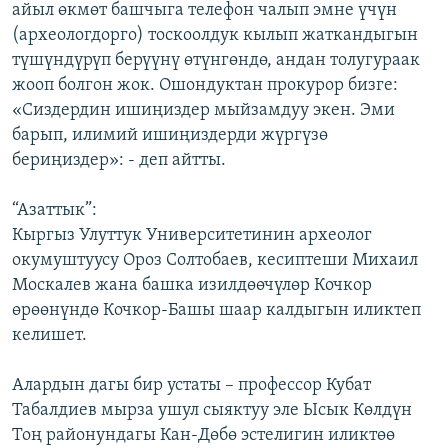
айыл өкмөт башчыга телефон чалып эмне үчүн
(археологдорго) тоскоолдук кылып жаткандыгын
түшүндүрүп берүүнү өтүнгөндө, андан толугураак
жооп болгон жок. Ошондуктан прокурор бизге:
«Сиздердин ишиңиздер мыйзамдуу экен. Эми
барып, илимий ишиңиздерди жүргүзө
бериңиздер»: - деп айтты.
“Азаттык”:
Кыргыз Улуттук Университетинин археолог
окумуштуусу Ороз Солтобаев, кесиптеши Михаил
Москалев жана башка изилдөөчүлөр Кочкор
өрөөнүндө Кочкор-Башы шаар калдыгын иликтеп
келишет.
Алардын дагы бир устаты – профессор Кубат
Табалдиев мырза ушул сыяктуу эле Ысык Көлдүн
Тоң районундагы Кан-Дөбө эстелигин иликтөө