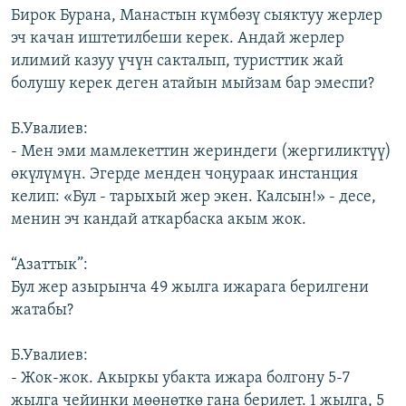
Бирок Бурана, Манастын күмбөзү сыяктуу жерлер
эч качан иштетилбеши керек. Андай жерлер
илимий казуу үчүн сакталып, туристтик жай
болушу керек деген атайын мыйзам бар эмеспи?
Б.Увалиев:
- Мен эми мамлекеттин жериндеги (жергиликтүү)
өкүлүмүн. Эгерде менден чоңураак инстанция
келип: «Бул - тарыхый жер экен. Калсын!» - десе,
менин эч кандай аткарбаска акым жок.
“Азаттык”:
Бул жер азырынча 49 жылга ижарага берилгени
жатабы?
Б.Увалиев:
- Жок-жок. Акыркы убакта ижара болгону 5-7
жылга чейинки мөөнөткө гана берилет. 1 жылга, 5