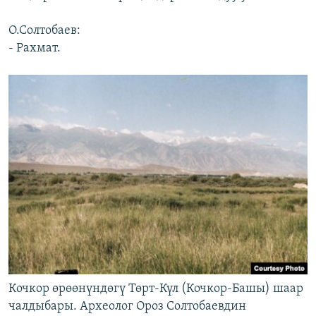
О.Солтобаев:
- Рахмат.
Кочкор өрөөнүндөгү Төрт-Күл (Кочкор-Башы) шаар
чалдыбары. Археолог Ороз Солтобаевдин