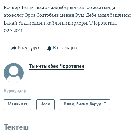
Кочкор-Башы шаар чалдыбарын сактоо жаатында
археолог Ороз Солтобаев менен Кум-Дөбө айыл башчысы
Бакай Увалиевдин кайчы пикирлери. Т.Чоротегин.
02.7.2011.
Бөлүшүңүз
Катталыңыз
Тынчтыкбек Чоротегин
Куржундар
Маданият
Коом
Илим, билим берүү, IT
Тектеш