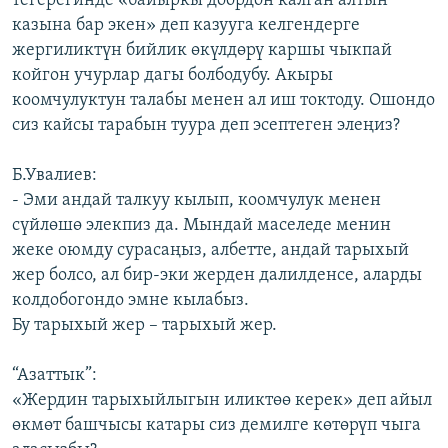
тегерегинде «байыркы доордон калган алтын
казына бар экен» деп казууга келгендерге
жергиликтүн бийлик өкүлдөрү каршы чыкпай
койгон учурлар дагы болбодубу. Акыры
коомчулуктун талабы менен ал иш токтоду. Ошондо
сиз кайсы тарабын туура деп эсептеген элеңиз?
Б.Увалиев:
- Эми андай талкуу кылып, коомчулук менен
сүйлөшө элекпиз да. Мындай маселеде менин
жеке оюмду сурасаңыз, албетте, андай тарыхый
жер болсо, ал бир-эки жерден далилденсе, аларды
колдобогондо эмне кылабыз.
Бу тарыхый жер – тарыхый жер.
“Азаттык”:
«Жердин тарыхыйлыгын иликтөө керек» деп айыл
өкмөт башчысы катары сиз демилге көтөрүп чыга