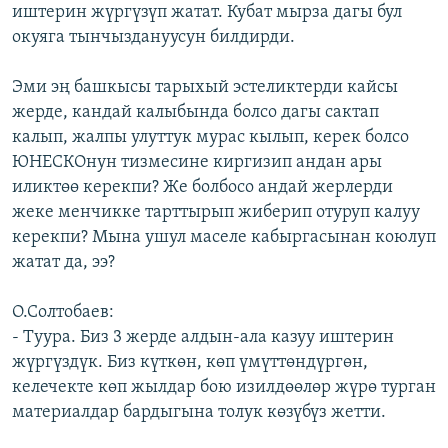
иштерин жүргүзүп жатат. Кубат мырза дагы бул
окуяга тынчыздануусун билдирди.
Эми эң башкысы тарыхый эстеликтерди кайсы
жерде, кандай калыбында болсо дагы сактап
калып, жалпы улуттук мурас кылып, керек болсо
ЮНЕСКОнун тизмесине киргизип андан ары
иликтөө керекпи? Же болбосо андай жерлерди
жеке менчикке тарттырып жиберип отуруп калуу
керекпи? Мына ушул маселе кабыргасынан коюлуп
жатат да, ээ?
О.Солтобаев:
- Туура. Биз 3 жерде алдын-ала казуу иштерин
жүргүздүк. Биз күткөн, көп үмүттөндүргөн,
келечекте көп жылдар бою изилдөөлөр жүрө турган
материалдар бардыгына толук көзүбүз жетти.