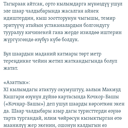
Тагыраак айтсак, орто кылымдарга мүнөздүү ушул
эле шаар чалдыбарында жасалган айнек
идиштердин, кыш зоотторунун чыгышы, темир
эритүүчү атайын устаканалардын болгондугу
тууралуу кичинекей гана жерде изилдөө иштерин
жүргүзгөндө өзүбүз күбө болдук.
Бул шаардын маданий катмары төрт метр
тереңдикке чейин жетип жаткандыгында болуп
жатат.
«Азаттык»:
XI кылымдагы атактуу окумуштуу, аалым Макмуд
Кашгари өзүнүн дүйнө картасында Кочкор-Башы
(«Кочңар-Башы») деп ушул шаарды көрсөткөн экен
да. Шаар чалдыбары азыр дагы туристтерди өзүнө
тарта тургандай, илим чөйрөсүн кызыктырган өтө
маанилүү жер экенин, ошонун калдыгын өз