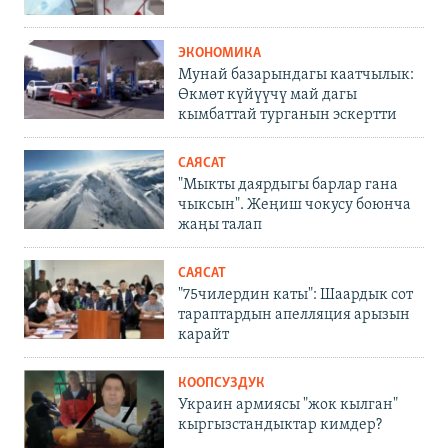
ЭКОНОМИКА
Мунай базарындагы каатчылык:
Өкмөт күйүүчү май дагы
кымбаттай турганын эскертти
САЯСАТ
"Мыкты даярдыгы барлар гана
чыксын". Жеңиш чокусу боюнча
жаңы талап
САЯСАТ
"75чилердин каты": Шаардык сот
тараптардын апелляция арызын
карайт
КООПСУЗДУК
Украин армиясы "жок кылган"
кыргызстандыктар кимдер?