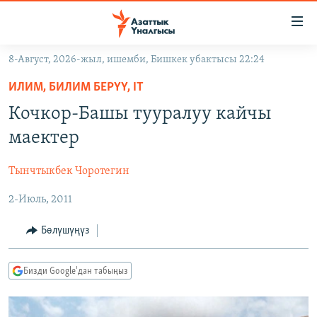
Линктер
Мазмунга
өтүңүз
8-Август, 2026-жыл, ишемби, Бишкек убактысы 22:24
Навигацияга
ЖАҢЫЛЫКТАР
өтүңүз
ИЛИМ, БИЛИМ БЕРҮҮ, IT
КЫРГЫЗСТАН
Издөөгө
Кочкор-Башы тууралуу кайчы
салыңыз
ДҮЙНӨ
КЫРГЫЗСТАН
маектер
УКРАИНА
САЯСАТ
ДҮЙНӨ
Тынчтыкбек Чоротегин
АТАЙЫН ИЛИКТӨӨ
ЭКОНОМИКА
БОРБОР АЗИЯ
2-Июль, 2011
ТВ ПРОГРАММАЛАР
МАДАНИЯТ
ПОДКАСТ
БҮГҮН АЗАТТЫКТА
Бөлүшүңүз
ӨЗГӨЧӨ ПИКИР
ЭКСПЕРТТЕР ТАЛДАЙТ
Бизди Google'дан табыңыз
БИЗ ЖАНА ДҮЙНӨ
Русский
ДАНИСТЕ