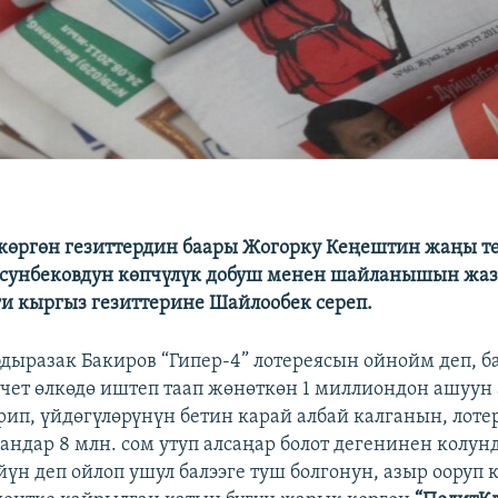
көргөн гезиттердин баары Жогорку Кеңештин жаңы тө
сунбековдун көпчүлүк добуш менен шайланышын жа
 кыргыз гезиттерине Шайлообек сереп.
дыразак Бакиров “Гипер-4” лотереясын ойнойм деп, б
чет өлкөдө иштеп таап жөнөткөн 1 миллиондон ашуун
рип, үйдөгүлөрүнүн бетин карай албай калганын, лоте
андар 8 млн. сом утуп алсаңар болот дегенинен колу
йүн деп ойлоп ушул балээге туш болгонун, азыр ооруп