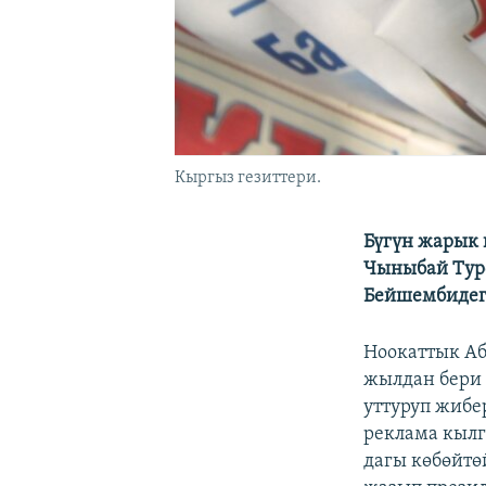
Кыргыз гезиттери.
Бүгүн жарык 
Чыныбай Тур
Бейшембидеги
Ноокаттык Аб
жылдан бери 
уттуруп жибе
реклама кылг
дагы көбөйтө