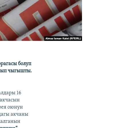
рагасы болуп
зып чыгышты.
алдары 16
 акчасын
рея оюнун
ндагы акчаны
 калганын