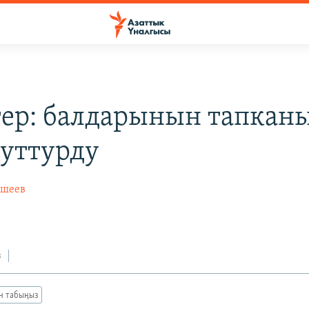
тер: балдарынын тапкан
 уттурду
йшеев
з
ан табыңыз