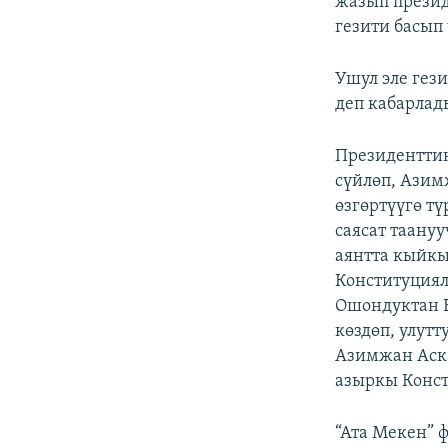
жазып презид
гезити басып
Ушул эле гез
деп кабарлад
Президенттин
сүйлөп, Ази
өзгөртүүгө т
саясат таану
аянтта кыйкы
Конституциял
Ошондуктан 
көздөп, улут
Азимжан Аска
азыркы Конст
“Ата Мекен” 