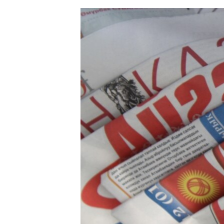
ЭЖЕ-СИҢДИЛЕР
АЗАТТЫК+
ЫҢГАЙСЫЗ СУРООЛОР