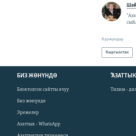
Шай
"Аз
сый
Куржундар
Кыргызстан
БИЗ ЖӨНҮНДӨ
"АЗАТТЫ
Блоктолгон сайтты ачуу
Тилим - ди
Биз жөнүндө
Русский
Эрежелер
Азаттык - WhatsApp
ОНЛАЙН ШЕРИНЕ
Азаттыктын тиркемеси