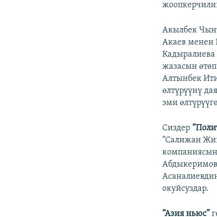
жоопкерчилик
Акылбек Чынт
Акаев менен 
Кадыралиева 
жазасын өтөп
Алтынбек Ити
өлтүрүүнү да
эми өлтүрүүг
Сиздер
“Поли
“Салижан Жиг
компаниясын
Абдыкеримовд
Асаналиевди
окуйсуздар.
“Азия ньюс”
г