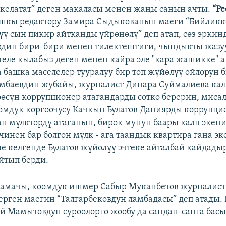
 келатат” деген макаласы менен жаңы санын ачты.
“Ре
ашкы редактору Замира Сыдыкованын маеги “Бийликк
үү сын пикир айтканды үйрөнөлү” деп атап, сөз эркин
дин бири-бири менен тилектештиги, чындыкты жазуу
теле кылабыз деген менен кайра эле "кара жашикке" 
 башка маселелер тууралуу бир топ жүйөлүү ойлорун 
мбаевдин жубайы, журналист Динара Суймалиева ка
өөсүн коррупционер атагандарды сотко берерин, мис
омдук коргоочусу Качкын Булатов Даниярды коррупцио
ан мүлктөрдү атаганын, бирок мунун баары калп экени
чинен бар болгон мүлк - ага таандык квартира гана э
е келгенде Булатов жүйөлүү эчтеке айталбай кайдады
йтып берди.
дамачы, коомдук ишмер Сабыр Муканбетов журналист
ерген маегин “Талгарбековдун ламбадасы” деп атады. 
й Мамытовдун суроолорго жообу да сандан-санга басы