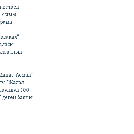
п кеткен
аз-Айым
драма
аксакал”
каласы
кулованын
Манас-Асман”
гы “Жалал-
ркүндүн 100
” деген баяны