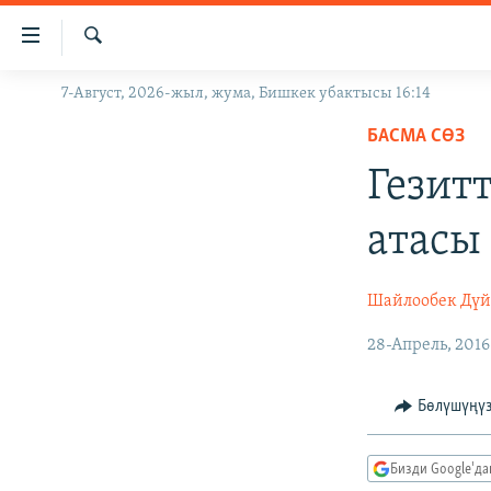
Линктер
Мазмунга
өтүңүз
Издөө
7-Август, 2026-жыл, жума, Бишкек убактысы 16:14
ЖАҢЫЛЫКТАР
Навигацияга
өтүңүз
БАСМА СӨЗ
КЫРГЫЗСТАН
Издөөгө
Гезит
ДҮЙНӨ
КЫРГЫЗСТАН
салыңыз
УКРАИНА
САЯСАТ
ДҮЙНӨ
атасы
АТАЙЫН ИЛИКТӨӨ
ЭКОНОМИКА
БОРБОР АЗИЯ
ТВ ПРОГРАММАЛАР
МАДАНИЯТ
Шайлообек Дү
ПОДКАСТ
БҮГҮН АЗАТТЫКТА
28-Апрель, 2016
ӨЗГӨЧӨ ПИКИР
ЭКСПЕРТТЕР ТАЛДАЙТ
Бөлүшүңү
БИЗ ЖАНА ДҮЙНӨ
ДАНИСТЕ
Бизди Google'д