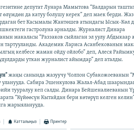
гезитине депутат Лунара Мамытова “Балдарын ташта
ят өлүмдөн да катуу болушу керек” деп маек берди. Ж
рдаган бет Касымалы Жантөшев атындагы Ысык-Көл 
шкектеги гастролуна арналды. Журналист Динара
нын макаласы “Раззаков сыйлаган эл уулу Абдыкаар 
ен тартууланды. Академик Лариса Асанбекованын ма
ылгың келбесе жаман ойду ойлобо” деп, Алеся Райым
удулдарды уткан журналист айымдар” деп аталды.
ун"
жаңы санында жазуучу Чолпон Субакожоеванын “
у уланууда. Сабира Эшенкулова Жалал-Абад шаарында
рийи тууралуу кеп салды. Динара Бейшеналиеванын Ү
рата “Күйөөсүн Кытайдан бери көтөрүп келген келин
нга жарыяланууда.
з
Катталыңыз
Принтер