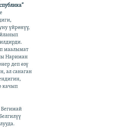
спублика”
е
диги,
ну үйрөнүү,
айланып
билдирди.
лп маалымат
алы Нариман
нер деп өзү
н, ал санаган
кендигин,
р качып
 Бегимай
Белгилүү
лууда.