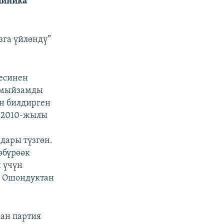
линика”
зга үйлөндү”
лесинен
шмыйзамды
ин билдирген
н 2010-жылы
дары түзгөн.
бүрөөк
 үчүн
. Ошондуктан
ан партия