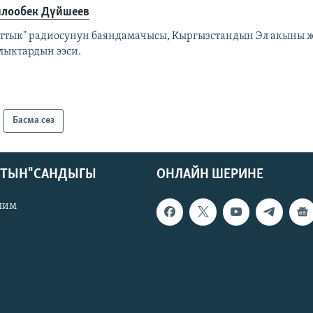
лообек Дүйшеев
аттык" радиосунун баяндамачысы, Кыргызстандын Эл акыны ж
лыктардын ээси.
Басма сөз
КТЫН" САНДЫГЫ
ОНЛАЙН ШЕРИНЕ
лим