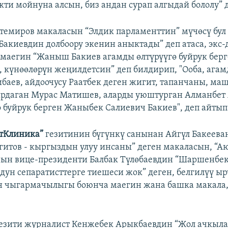
ти мойнуна алсын, биз андан сурап алгыдай бололу” 
емиров макаласын “Элдик парламенттин” мүчөсү бул
Бакиевдин долбоору экенин аныктады” деп атаса, экс-
маегин “Жаныш Бакиев агамды өлтүрүүгө буйрук берг
, күнөөлөрүн жеңилдетсин” деп билдирип, ​"Ооба, ага
баев, айдоочусу Раатбек деген жигит, тапанчаны, ма
ярдаган Мурас Матишев, аларды уюштурган Алманбет 
ө буйрук берген Жаныбек Салиевич Бакиев", деп айтып
тКлиника”
гезитинин бүгүнкү санынан Айгүл Бакеев
итов - кыргыздын улуу инсаны” деген макаласын, “А
ын вице-президенти Балбак Түлөбаевдин “Шаршенбе
ун сепаратисттерге тиешеси жок” деген, белгилүү ыр
н чыгармачылыгы боюнча маегин жана башка макала,
езити журналист Кенжебек Арыкбаевдин “Жол ачкыла