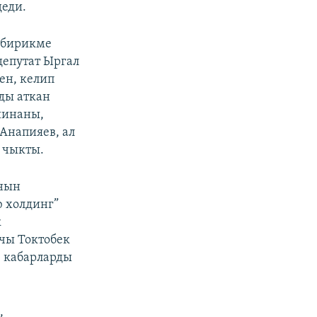
деди.
 бирикме
депутат Ыргал
ен, келип
мды аткан
шинаны,
Анапияев, ал
 чыкты.
анын
ю холдинг”
к
чы Токтобек
 кабарларды
,