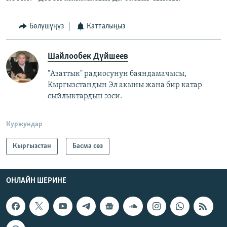
Бөлүшүңүз
Катталыңыз
Шайлообек Дүйшеев
"Азаттык" радиосунун баяндамачысы,
Кыргызстандын Эл акыны жана бир катар
сыйлыктардын ээси.
Куржундар
Кыргызстан
Басма сөз
ОНЛАЙН ШЕРИНЕ