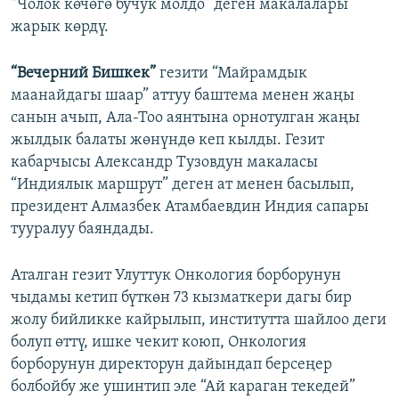
“Чолок көчөгө бучук молдо” деген макалалары
жарык көрдү.
“Вечерний Бишкек”
гезити “Майрамдык
маанайдагы шаар” аттуу баштема менен жаңы
санын ачып, Ала-Тоо аянтына орнотулган жаңы
жылдык балаты жөнүндө кеп кылды. Гезит
кабарчысы Александр Тузовдун макаласы
“Индиялык маршрут” деген ат менен басылып,
президент Алмазбек Атамбаевдин Индия сапары
тууралуу баяндады.
Аталган гезит Улуттук Онкология борборунун
чыдамы кетип бүткөн 73 кызматкери дагы бир
жолу бийликке кайрылып, институтта шайлоо деги
болуп өттү, ишке чекит коюп, Онкология
борборунун директорун дайындап берсеңер
болбойбу же ушинтип эле “Ай караган текедей”