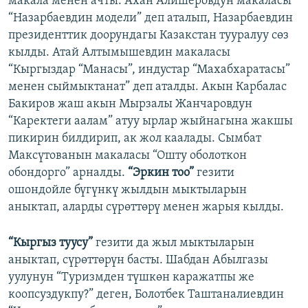
макала менен ачты. Ахан Алишеровдун макаласы
“Назарбаевдин модели” деп аталып, Назарбаевдин
президенттик доорундагы Казакстан тууралуу сөз
кылды. Атай Алтымышевдин макаласы
“Кыргыздар “Манасы”, индустар “Махабхаратасы”
менен сыймыктанат” деп аталды. Акын Карбалас
Бакиров жаш акын Мырзалы Жанчаровдун
“Каректеги аалам” атуу ырлар жыйнагына жакшы
пикирин билдирип, ак жол каалады. Сымбат
Максүтованын макаласы “Ошту оболоткон
обондорго” арналды.
“Эркин тоо”
гезити
ошондойле бүгүнкү жылдын мыктыларын
аныктап, аларды сүрөттөрү менен жарыя кылды.
“Кыргыз туусу”
гезити да жыл мыктыларын
аныктап, сүрөттөрүн басты. Шабдан Абылгазы
уулунун “Туризмден түшкөн каражатпы же
коопсуздукпу?” деген, Болотбек Таштаналиевдин