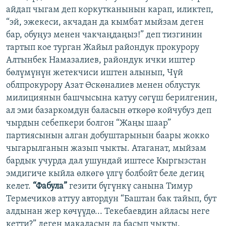
айдап чыгам деп коркутканынын карап, иликтеп,
“эй, эжекеси, акчадан да кымбат мыйзам деген
бар, обуңуз менен чакчаңдаңыз!” деп тизгинин
тартып кое турган Жайыл райондук прокурору
Алтынбек Намазалиев, райондук ички иштер
бөлүмүнүн жетекчиси иштен алынып, Чүй
облпрокурору Азат Өскөналиев менен облустук
милициянын башчысына катуу сөгүш берилгенин,
ал эми базаркомдун баласын өткөрө койчубуз деп
чырдын себепкери болгон “Жаңы шаар”
партиясынын алган добуштарынын баары жокко
чыгарылганын жазып чыкты. Атаганат, мыйзам
бардык учурда дал ушундай иштесе Кыргызстан
эмдигиче кыйла өлкөгө үлгү болбойт беле дегиң
келет.
“Фабула”
гезити бүгүнкү санына Тимур
Термечиков аттуу автордун “Баштан бак тайып, бут
алдынан жер көчүүдө... Текебаевдин айласы неге
кетти?” деген макаласын да басып чыкты.