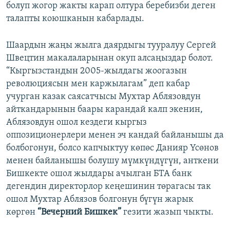
болуп жогор жакты карап олтура беребизби деген
талапты коюшканын кабарлады.
Шаардын жаңы жылга даярдыгы тууралуу Сергей
Швецтин макалаларынан окуп алсаңыздар болот.
“Кыргызстандын 2005-жылдагы жоогазын
революциясын мен каржылагам” деп кабар
учурган казак саясатчысы Мухтар Аблязовдун
айткандарынын баары карандай калп экенин,
Аблязовдун ошол кездеги кыргыз
оппозиционерлери менен эч кандай байланышы да
болбогонун, болсо капчыктуу көпөс Данияр Үсөнов
менен байланышы болушу мүмкүндүгүн, анткени
Бишкекте ошол жылдары ачылган БТА банк
дегендин директорлор кеңешинин төрагасы так
ошол Мухтар Аблязов болгонун бүгүн жарык
көргөн
“Вечерний Бишкек”
гезити жазып чыкты.