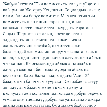
“Фабула”
гезити “Тил комиссиясы тил укту” деген
кабарында Жогорку Кеңештин Социалдык саясат,
илим, билим берүү комитети Мамлекеттик тил
комиссиясынын ишин караганын, анда
парламенттеги комитеттин мурдагы төрагасы
Садык Шернияз сөз алып, президенттин
алдындагы деп аталган тил комиссиясы
жарытылуу иш жасабай, өкмөттүн эрке
баласындай эле миллиондорду чыгашага жазып
коюп, чындап иштөөдөн качып олтурганын айтып
чыкканын, Кыргызстанда айлык акы азайып
олтуруп мындан беш жыл мурдагы абалына
келгенин, Кара-Балта шаарындагы “Азия-2”
базарынын башчысы Зууракан Сегизбаева аттуу
акчалуу аял баласы менен кызын депутат
кылчумун деп кол алдындагыларды добуш берүүгө
үгүттөгөнү, тиешелүү добуш чогултпасаңар ижара
акыңарды кымбаттатам, буга макул болбосоңор