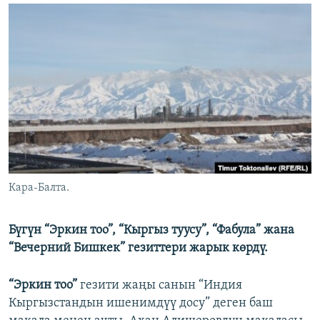
ОНЛАЙН ШЕРИНЕ
ЭЖЕ-СИҢДИЛЕР
АЗАТТЫК+
ЫҢГАЙСЫЗ СУРООЛОР
ЭЕ/АРнун бардык сайттары
Кара-Балта.
Бүгүн “Эркин тоо”, “Кыргыз туусу”, “Фабула” жана
“Вечерний Бишкек” гезиттери жарык көрдү.
“Эркин тоо”
гезити жаңы санын “Индия
Кыргызстандын ишенимдүү досу” деген баш