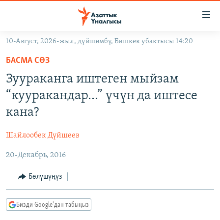
Линктер
Мазмунга
өтүңүз
10-Август, 2026-жыл, дүйшөмбү, Бишкек убактысы 14:20
Навигацияга
ЖАҢЫЛЫКТАР
өтүңүз
БАСМА СӨЗ
КЫРГЫЗСТАН
Издөөгө
Зуураканга иштеген мыйзам
салыңыз
ДҮЙНӨ
КЫРГЫЗСТАН
“кууракандар...” үчүн да иштесе
УКРАИНА
САЯСАТ
ДҮЙНӨ
кана?
АТАЙЫН ИЛИКТӨӨ
ЭКОНОМИКА
БОРБОР АЗИЯ
Шайлообек Дүйшеев
ТВ ПРОГРАММАЛАР
МАДАНИЯТ
20-Декабрь, 2016
ПОДКАСТ
БҮГҮН АЗАТТЫКТА
ӨЗГӨЧӨ ПИКИР
ЭКСПЕРТТЕР ТАЛДАЙТ
Бөлүшүңүз
БИЗ ЖАНА ДҮЙНӨ
Русский
Бизди Google'дан табыңыз
ДАНИСТЕ