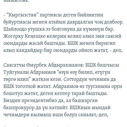
Мамытова:
- “Кыргызстан” партиясы деген бийликтин
буйуртмасы менен атайын даярдалган чоң долбоор.
Шайлоодо утушка ээ болгонуна да күмөнүм бар.
Жогорку Кеңешке келерин келип алып эми саясий
оюндарды жасай баштады. БШК менен биригип
алып кандайдыр бир оюндарды ойноп жатат, - деп,
Саясатчы Өмүрбек Абдырахманов: БШК башчысы
Туйгуналы Абдраимов “өзүн өзү билип, өтүгүн
төргө илип” жаткан кези. Соттордун чечимин да
БШК тоготпой жатат. Абдраимов өз тууганына орун
бошотуп жатат, деген кептер тарай баштады.
Биздин президентибиз да, ал башкарган
башпрокурор да үн катпайт. БШКнын мындай
чечимдери кылмыш иши болуп саналат,-деп,