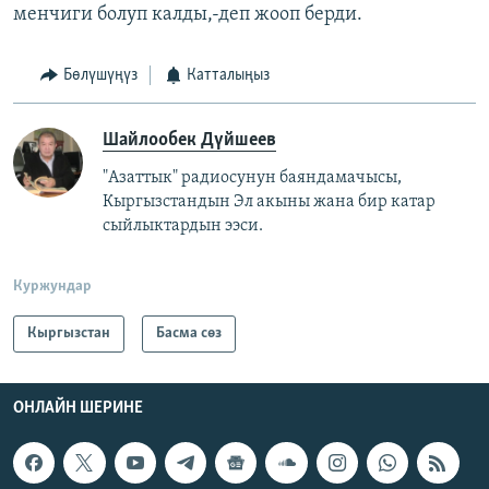
менчиги болуп калды,-деп жооп берди.
Бөлүшүңүз
Катталыңыз
Шайлообек Дүйшеев
"Азаттык" радиосунун баяндамачысы,
Кыргызстандын Эл акыны жана бир катар
сыйлыктардын ээси.
Куржундар
Кыргызстан
Басма сөз
ОНЛАЙН ШЕРИНЕ