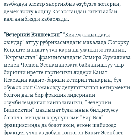
өзүбүздүн электр энергиябыз өзүбүзгө жетерин,
демек токту коңшу Казакстандан сатып албай
калганыбызды кабарлады.
“Вечерний Бишкектин”
“Килем алдындагы
оюндар” аттуу рубрикасындагы макалада Жогорку
Кеңеште мандат үчүн кармаш уланып жатканын,
“Кыргызстан” фракциясындагы Элмира Жумалиева
менен Чолпон Эсенамановага байланыштуу чыр
биринчи иретте партиянын лидери Канат
Исаевдин кадыр-баркын кетирип тынарын, бул
обужок оюн Самаковду депутаттыктан кетирмекчи
болгон дагы бир фракция лидеринин
өзүмбилемдигин кайталаганын, “Вечерний
Бишкектин” маалымат булагынын билдирүүсү
боюнча, мындай көрүнүш эми “Бир Бол”
фракциясында да болот экен, өткөн шайлоодо
фракция үчүн аз добуш топтогон Бакыт Эсенбаев