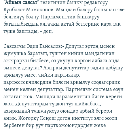
“Айкын саясат”
гезитинин башкы редактору
Күнболот Момоконов: Мындай болору башынан эле
белгилүү болчу. Парламенттик башкаруу
багытыбыздын алгачкы актай беттерине кара так
түшө баштады, - деп,
Саясатчы Эдил Байсалов:- Депутат эртең менен
жумушка баратып, түштөн кийин мандатынан
ажырарын билбесе, өз укугун коргой албаса анда
эмнеси депутат? Азыркы депутаттар элдин добушу
аркылуу эмес, чийки партиялар,
партжетекчилердин билети аркылуу соодагерлик
менен келген депутаттар. Партиялык система өзүн
актаган жок. Мындай парламенттин бизге кереги
жок. Депутаттарды түздөн түз шайлабаса,
азыркыдай түшүнүксүз оюндар арбый берери
анык. Жогорку Кеңеш деген институт элге жооп
бербеген бир ууч парткожоюндардын жеке