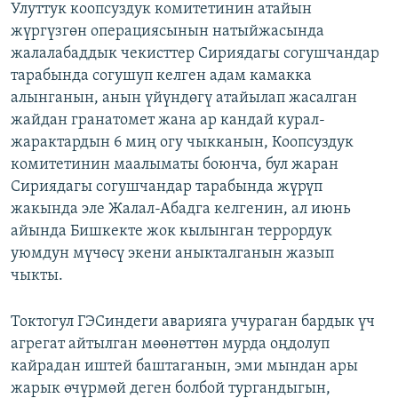
Улуттук коопсуздук комитетинин атайын
жүргүзгөн операциясынын натыйжасында
жалалабаддык чекисттер Сириядагы согушчандар
тарабында согушуп келген адам камакка
алынганын, анын үйүндөгү атайылап жасалган
жайдан гранатомет жана ар кандай курал-
жарактардын 6 миң огу чыкканын, Коопсуздук
комитетинин маалыматы боюнча, бул жаран
Сириядагы согушчандар тарабында жүрүп
жакында эле Жалал-Абадга келгенин, ал июнь
айында Бишкекте жок кылынган террордук
уюмдун мүчөсү экени аныкталганын жазып
чыкты.
Токтогул ГЭСиндеги аварияга учураган бардык үч
агрегат айтылган мөөнөттөн мурда оңдолуп
кайрадан иштей баштаганын, эми мындан ары
жарык өчүрмөй деген болбой тургандыгын,