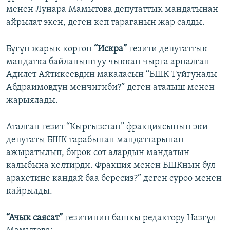
менен Лунара Мамытова депутаттык мандатынан
айрылат экен, деген кеп тараганын жар салды.
Бүгүн жарык көргөн
“Искра”
гезити депутаттык
мандатка байланыштуу чыккан чырга арналган
Адилет Айтикеевдин макаласын “БШК Туйгуналы
Абдраимовдун менчигиби?” деген аталыш менен
жарыялады.
Аталган гезит “Кыргызстан” фракциясынын эки
депутаты БШК тарабынан мандаттарынан
ажыратылып, бирок сот алардын мандатын
калыбына келтирди. Фракция менен БШКнын бул
аракетине кандай баа бересиз?” деген суроо менен
кайрылды.
“Ачык саясат”
гезитинин башкы редактору Назгүл