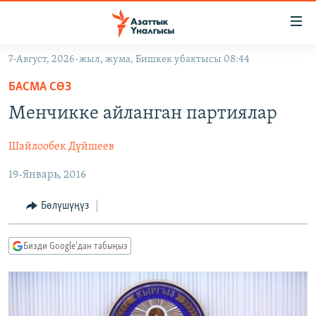
Линктер
Мазмунга
өтүңүз
7-Август, 2026-жыл, жума, Бишкек убактысы 08:44
Навигацияга
ЖАҢЫЛЫКТАР
өтүңүз
БАСМА СӨЗ
КЫРГЫЗСТАН
Издөөгө
Менчикке айланган партиялар
салыңыз
ДҮЙНӨ
КЫРГЫЗСТАН
Шайлообек Дүйшеев
УКРАИНА
САЯСАТ
ДҮЙНӨ
19-Январь, 2016
АТАЙЫН ИЛИКТӨӨ
ЭКОНОМИКА
БОРБОР АЗИЯ
ТВ ПРОГРАММАЛАР
МАДАНИЯТ
Бөлүшүңүз
ПОДКАСТ
БҮГҮН АЗАТТЫКТА
Бизди Google'дан табыңыз
ӨЗГӨЧӨ ПИКИР
ЭКСПЕРТТЕР ТАЛДАЙТ
БИЗ ЖАНА ДҮЙНӨ
Русский
ДАНИСТЕ