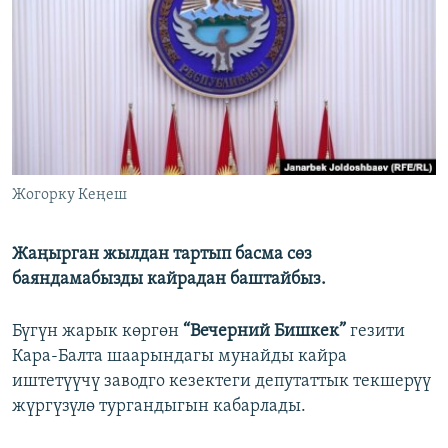
ОНЛАЙН ШЕРИНЕ
ЭЖЕ-СИҢДИЛЕР
АЗАТТЫК+
ЫҢГАЙСЫЗ СУРООЛОР
ЭЕ/АРнун бардык сайттары
Жогорку Кеңеш
Жаңырган жылдан тартып басма сөз
баяндамабызды кайрадан баштайбыз.
Бүгүн жарык көргөн
“Вечерний Бишкек”
гезити
Кара-Балта шаарындагы мунайды кайра
иштетүүчү заводго кезектеги депутаттык текшерүү
жүргүзүлө тургандыгын кабарлады.