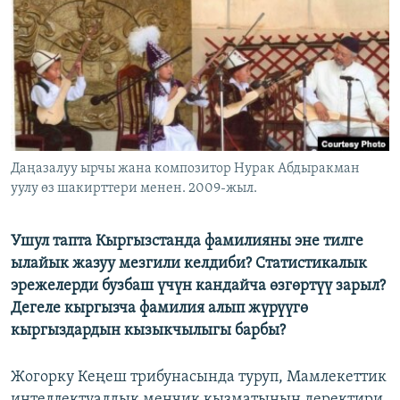
ОНЛАЙН ШЕРИНЕ
ЭЖЕ-СИҢДИЛЕР
АЗАТТЫК+
ЫҢГАЙСЫЗ СУРООЛОР
ЭЕ/АРнун бардык сайттары
Даңазалуу ырчы жана композитор Нурак Абдыракман
уулу өз шакирттери менен. 2009-жыл.
Ушул тапта Кыргызстанда фамилияны эне тилге
ылайык жазуу мезгили келдиби? Статистикалык
эрежелерди бузбаш үчүн кандайча өзгөртүү зарыл?
Дегеле кыргызча фамилия алып жүрүүгө
кыргыздардын кызыкчылыгы барбы?
Жогорку Кеңеш трибунасында туруп, Мамлекеттик
интеллектуалдык менчик кызматынын деректири