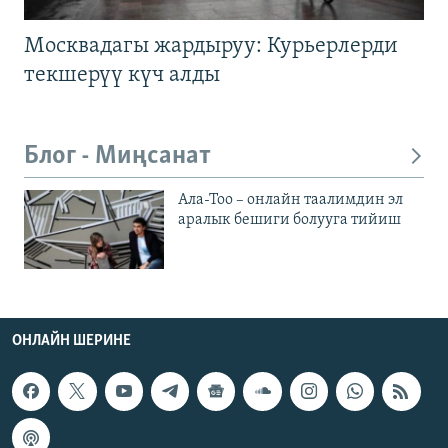
Москвадагы жардыруу: Курьерлерди
текшерүү күч алды
Блог - Миңсанат
Ала-Тоо – онлайн таалимдин эл
аралык бешиги болууга тийиш
ОНЛАЙН ШЕРИНЕ