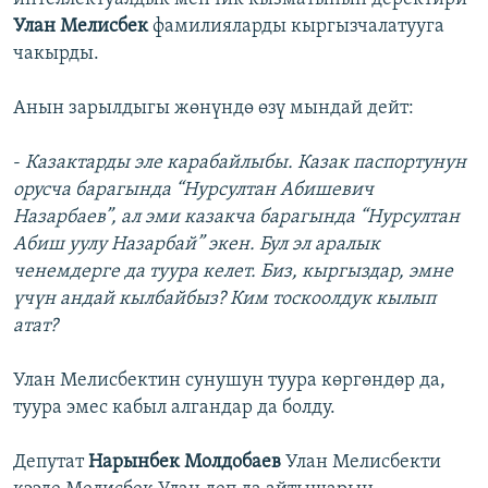
Улан Мелисбек
фамилияларды кыргызчалатууга
чакырды.
Анын зарылдыгы жөнүндө өзү мындай дейт:
-
Казактарды эле карабайлыбы. Казак паспортунун
орусча барагында “Нурсултан Абишевич
Назарбаев”, ал эми казакча барагында “Нурсултан
Абиш уулу Назарбай” экен. Бул эл аралык
ченемдерге да туура келет. Биз, кыргыздар, эмне
үчүн андай кылбайбыз? Ким тоскоолдук кылып
атат?
Улан Мелисбектин сунушун туура көргөндөр да,
туура эмес кабыл алгандар да болду.
Депутат
Нарынбек Молдобаев
Улан Мелисбекти