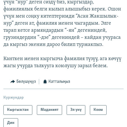
үчүн “нур” деген сөздү биз, кыргыздар,
фамилиялык белги кылып алышыбыз керек. Ошон
үчүн мен соңку китептеримди “Асан Жакшылык-
нур” деген ат, фамилия менен чыгардым. Элге
тарап кетсе армяндардын “-ян” дегениндей,
грузиндердин “-дзе” дегениндей – кайдан учураса
да кыргыз экенин дароо билип турмакпыз.
Канткен менен кыргызча фамилия түзүү, ага көчүү
жагы учурда талкууга коюлушу зарыл белем.
Бөлүшүңүз
Катталыңыз
Куржундар
Кыргызстан
Маданият
Эл үнү
Коом
Дин