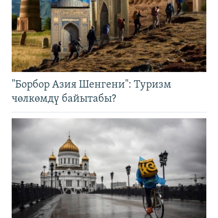
"Борбор Азия Шенгени": Туризм
чөлкөмдү байытабы?