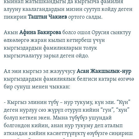
кыйнап жатышкандыгы да кыргызча фамилия
алууну каалагандардын мизин суутуп койду деген
пикирин
Таштан Чакиев
ортого салды.
Акын
Афина Бакирова
болсо ошол Орусия сыяктуу
өлкөлөргө жаран кылып кетирбеш үчүн
кыргыздардын фамилияларын толук
кыргызчалатуу зарыл деген ойдо.
Ал эми кыргыз эл жазуучусу
Асан Жакшылык-нур
кыргыздардын фамилиялык белгиси катары өзгөчө
бир сунуш менен чыккан:
- Кыргыз элинин түбү – нур тукуму, күн эли. “Күн”
деген нурлуу сөз жүрүп отуруп кийин “гун”, “хун”
болуп кеткен экен. Мына түбүбүз ушундай
болгондон кийин, анан нур тукуму деп аталып
аткандан кийин касиеттүүлүктү өзүбүзгө сиңириш