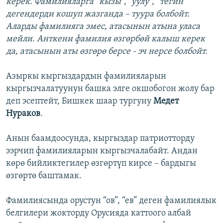
керек. Фамилияларга “кызы”, "уулу", “тегин”
дегендерди кошуп жазганда – туура болбойт.
Аларды фамилияга эмес, атасынын атына уласа
мейли. Анткени фамилия өзгөрбөй калыш керек
да, атасынын аты өзгөрө берсе - эч нерсе болбойт.
Азыркы кыргыздардын фамилияларын
кыргызчалатуунун башка элге окшобогон жолу бар
деп эсептейт, Бишкек шаар тургуну
Медет
Нураков
.
Анын баамдоосунда, кыргыздар патриотторду
ээрчип фамилияларын кыргызчалабайт. Андан
көрө бийликтегилер өзгөртүп кирсе – бардыгы
өзгөртө баштамак.
Фамилиясында орустун “ов”, “ев” деген фамилиялык
белгилери жокторду Орусияда каттоого албай