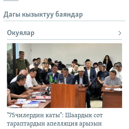
Дагы кызыктуу баяндар
Окуялар
"75чилердин каты": Шаардык сот
тараптардын апелляция арызын