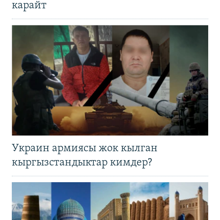
карайт
Украин армиясы жок кылган
кыргызстандыктар кимдер?