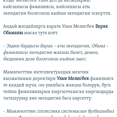
кээде Мелисбек Улан деп да айтышарын,
кайсынысы фамилиясы, кайсынысы аты
экендигин боолголош кыйын экендигин эскертти.
Андай жагдайларга карата Улан Мелисбек
Барак
Обаманы
мисал тута коёт.
-
Элдин бардыгы Барак – аты экендигин, Обама –
фамилиясы экендигин жакшы билет, демек,
биздикин деле боолголош кыйын эмес.
Мамлекеттик интеллектуалдык менчик
кызматынын деректири
Улан Мелисбек
фамилияга
эч кандай мүчө, сөз уланбаса жакшы болорун, буга
чейин фамилияларын кыргызчалаган кыргыздарда
чаташуулар көп экендигин баса көрсөттү:
-
Мамлекеттик статистика системасын бузбашыбыз