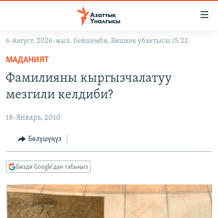
Линктер
Мазмунга
өтүңүз
6-Август, 2026-жыл, бейшемби, Бишкек убактысы 15:22
Навигацияга
ЖАҢЫЛЫКТАР
өтүңүз
МАДАНИЯТ
КЫРГЫЗСТАН
Издөөгө
Фамилияны кыргызчалатуу
салыңыз
ДҮЙНӨ
КЫРГЫЗСТАН
мезгили келдиби?
УКРАИНА
САЯСАТ
ДҮЙНӨ
18-Январь, 2010
АТАЙЫН ИЛИКТӨӨ
ЭКОНОМИКА
БОРБОР АЗИЯ
ТВ ПРОГРАММАЛАР
Бөлүшүңүз
МАДАНИЯТ
ПОДКАСТ
БҮГҮН АЗАТТЫКТА
Бизди Google'дан табыңыз
ӨЗГӨЧӨ ПИКИР
ЭКСПЕРТТЕР ТАЛДАЙТ
БИЗ ЖАНА ДҮЙНӨ
Русский
ДАНИСТЕ