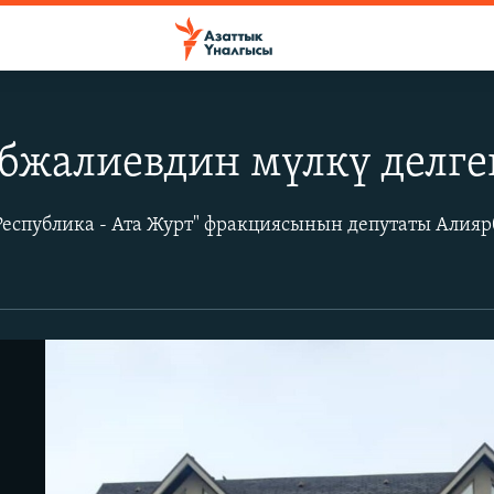
бжалиевдин мүлкү делге