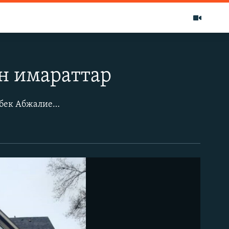
н имараттар
Жогорку Кеңештеги "Республика - Ата Журт" фракциясынын депутаты Алиярбек Абжалиевге карата Кылмыш кодексинин 308-1-беренеси ("Мыйзамсыз баюу") менен сотко чейинки териштирүү иштери башталды.