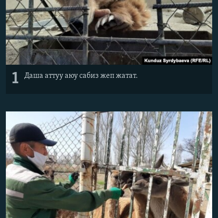
1
Даша аттуу аюу сабиз жеп жатат.