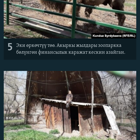
5
Эки өркөчтүү төө. Акыркы жылдары зоопаркка
бөлүнгөн финансылык каражат кескин азайган.