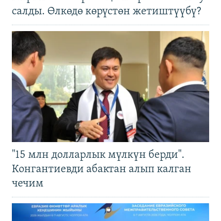
салды. Өлкөдө көрүстөн жетиштүүбү?
"15 млн долларлык мүлкүн берди".
Конгантиевди абактан алып калган
чечим