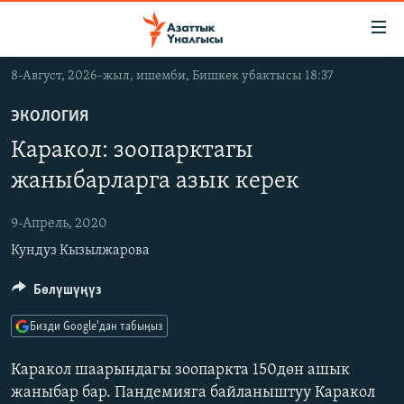
Линктер
Мазмунга
өтүңүз
8-Август, 2026-жыл, ишемби, Бишкек убактысы 18:37
Навигацияга
ЖАҢЫЛЫКТАР
өтүңүз
ЭКОЛОГИЯ
КЫРГЫЗСТАН
Издөөгө
Каракол: зоопарктагы
салыңыз
ДҮЙНӨ
КЫРГЫЗСТАН
жаныбарларга азык керек
УКРАИНА
САЯСАТ
ДҮЙНӨ
9-Апрель, 2020
АТАЙЫН ИЛИКТӨӨ
ЭКОНОМИКА
БОРБОР АЗИЯ
Кундуз Кызылжарова
ТВ ПРОГРАММАЛАР
МАДАНИЯТ
ПОДКАСТ
Бөлүшүңүз
БҮГҮН АЗАТТЫКТА
ӨЗГӨЧӨ ПИКИР
ЭКСПЕРТТЕР ТАЛДАЙТ
Бизди Google'дан табыңыз
БИЗ ЖАНА ДҮЙНӨ
Каракол шаарындагы зоопаркта 150дөн ашык
Русский
ДАНИСТЕ
жаныбар бар. Пандемияга байланыштуу Каракол