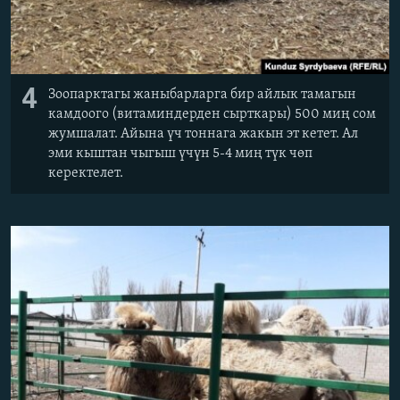
4
Зоопарктагы жаныбарларга бир айлык тамагын
камдоого (витаминдерден сырткары) 500 миң сом
жумшалат. Айына үч тоннага жакын эт кетет. Ал
эми кыштан чыгыш үчүн 5-4 миң түк чөп
керектелет.