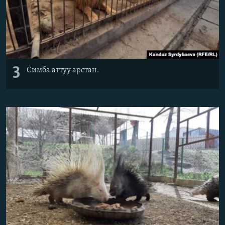
3
Симба аттуу арстан.