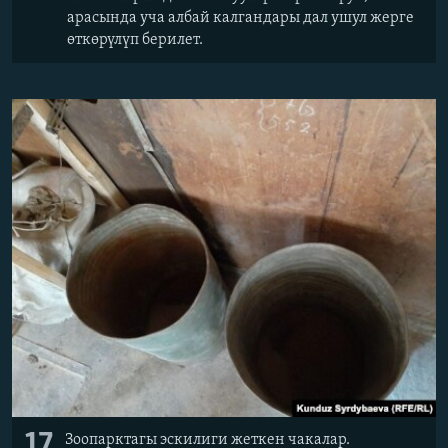
арасында уча албай калгандары дал ушул жерге
өткөрүлүп берилет.
17
Зоопарктагы эскилиги жеткен чакалар.