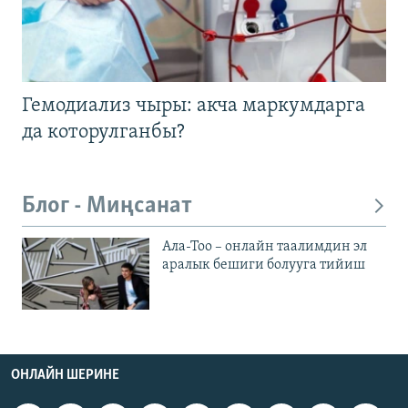
Гемодиализ чыры: акча маркумдарга
да которулганбы?
Блог - Миңсанат
Ала-Тоо – онлайн таалимдин эл
аралык бешиги болууга тийиш
ОНЛАЙН ШЕРИНЕ