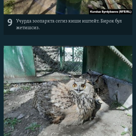
9
Учурда зоопаркта сегиз киши иштейт. Бирок бул
жетишсиз.