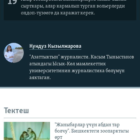
19
сырткары, алар кармалып турган вольерлерди
оңдоп-түзөөгө да каражат керек.
Кундуз Кызылжарова
"Азаттыктын" журналисти. Касым Тыныстанов
атындагы Ысык-Көл мамлекеттик
университетинин журналистика бөлүмүн
аяктаган.
Тектеш
"Жаныбарлар үчүн абдан тар
болчу". Бишкектеги зоопарктагы
өрт