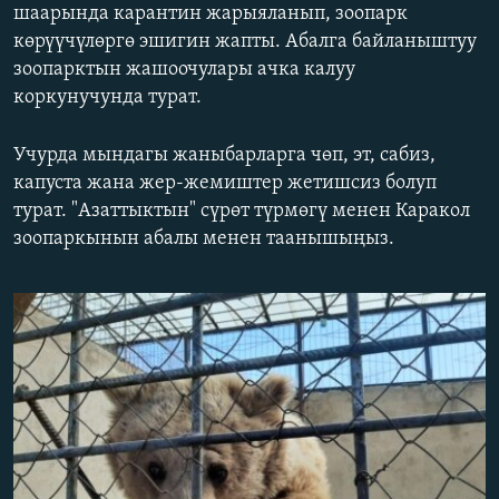
шаарында карантин жарыяланып, зоопарк
ОНЛАЙН ШЕРИНЕ
ЭЖЕ-СИҢДИЛЕР
көрүүчүлөргө эшигин жапты. Абалга байланыштуу
АЗАТТЫК+
зоопарктын жашоочулары ачка калуу
коркунучунда турат.
ЫҢГАЙСЫЗ СУРООЛОР
Учурда мындагы жаныбарларга чөп, эт, сабиз,
ЭЕ/АРнун бардык сайттары
капуста жана жер-жемиштер жетишсиз болуп
турат. "Азаттыктын" сүрөт түрмөгү менен Каракол
зоопаркынын абалы менен таанышыңыз.