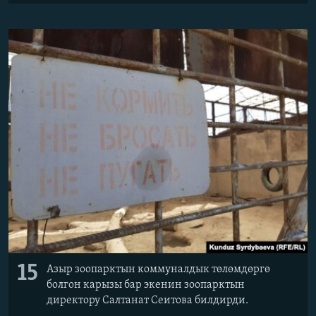
15
Азыр зоопарктын коммуналдык төлөмдөргө
болгон карызы бар экенин зоопарктын
директору Салтанат Сеитова билдирди.