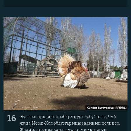
16
Бул зоопаркка жаныбарларды көбү Талас, Чүй
жана Ысык-Көл облустарынан алынып келинет.
Жаз айларында канаттуулар жер которуп,