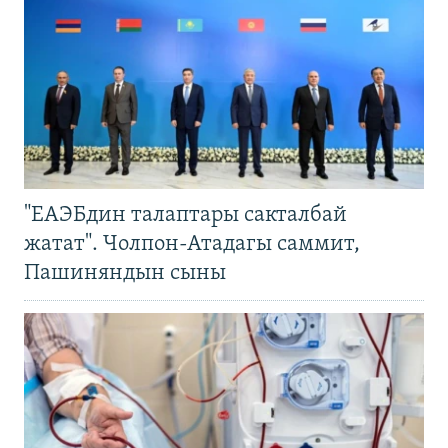
"ЕАЭБдин талаптары сакталбай
жатат". Чолпон-Атадагы саммит,
Пашиняндын сыны