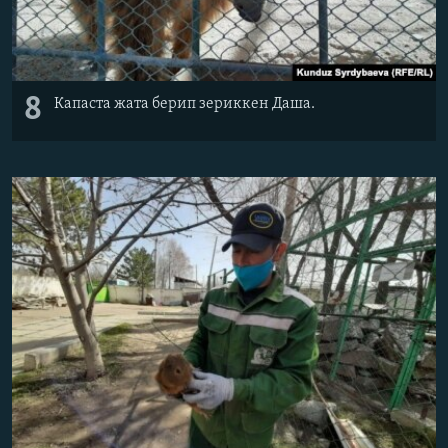
8
Капаста жата берип зериккен Даша.