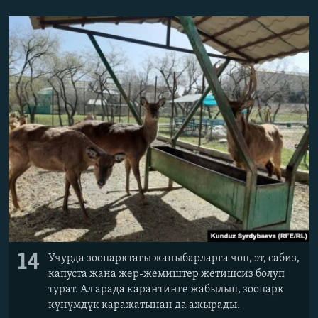
14
Учурда зоопарктагы жаныбарларга чөп, эт, сабиз,
капуста жана жер-жемиштер жетишсиз болуп
турат. Ал арада карантинге жабылып, зоопарк
күнүмдүк каражатынан да ажырады.