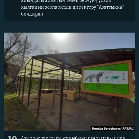
айындагы айлыгын төлөп берүүнү убада
кылганын зоопарктын директору "Азаттыкка"
билдирди.
Азыр зоопарктагы жаныбарларга тамак-аштан