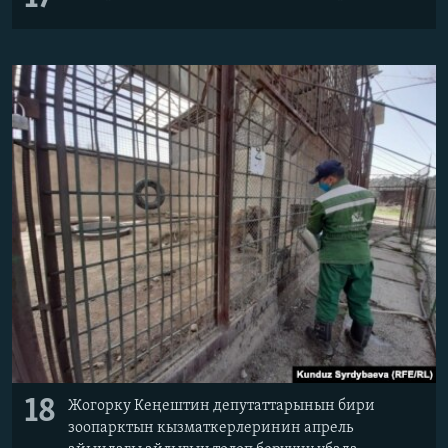
18
Жогорку Кеңештин депутаттарынын бири
зоопарктын кызматкерлеринин апрель