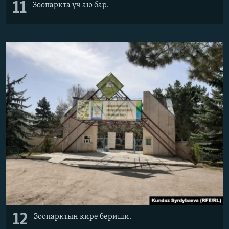
11
Зоопаркта үч аю бар.
12
Зоопарктын кире бериши.