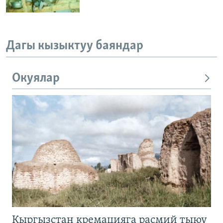
Дагы кызыктуу баяндар
Окуялар
Кыргызстан кремацияга расмий тыюу