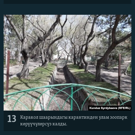
13
Каракол шаарындагы карантинден улам зоопарк
көрүүчүлөрсүз калды.