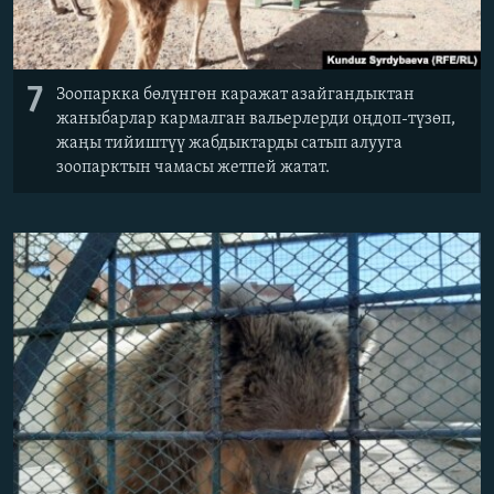
7
Зоопаркка бөлүнгөн каражат азайгандыктан
жаныбарлар кармалган вальерлерди оңдоп-түзөп,
жаңы тийиштүү жабдыктарды сатып алууга
зоопарктын чамасы жетпей жатат.