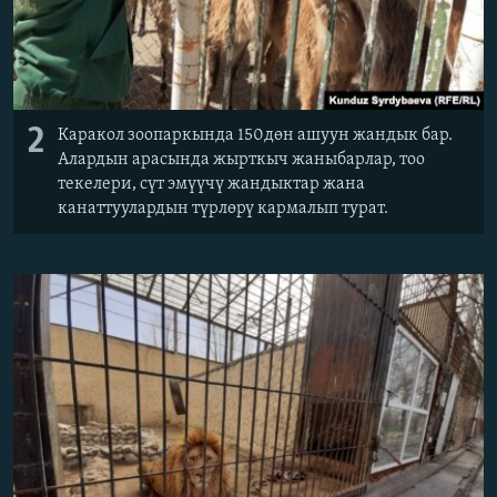
2
Каракол зоопаркында 150дөн ашуун жандык бар.
Алардын арасында жырткыч жаныбарлар, тоо
текелери, сүт эмүүчү жандыктар жана
канаттуулардын түрлөрү кармалып турат.