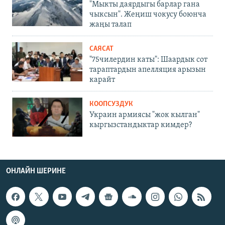
"Мыкты даярдыгы барлар гана
чыксын". Жеңиш чокусу боюнча
жаңы талап
САЯСАТ
"75чилердин каты": Шаардык сот
тараптардын апелляция арызын
карайт
КООПСУЗДУК
Украин армиясы "жок кылган"
кыргызстандыктар кимдер?
ОНЛАЙН ШЕРИНЕ