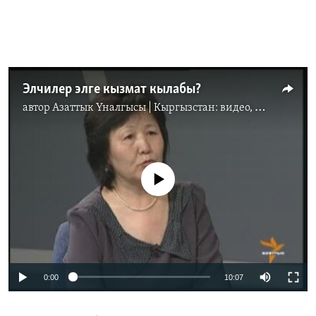
Элчилер элге кызмат кылабы?
автор
Азаттык Үналгысы | Кыргызстан: видео, фото, кабарлар
No media source currently available
0:00
10:07