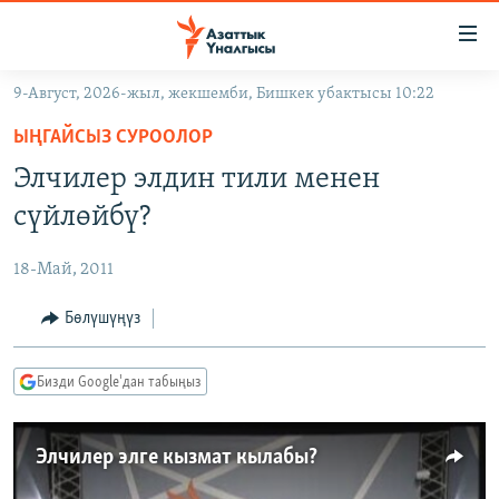
Линктер
Мазмунга
өтүңүз
9-Август, 2026-жыл, жекшемби, Бишкек убактысы 10:22
Навигацияга
ЖАҢЫЛЫКТАР
өтүңүз
ЫҢГАЙСЫЗ СУРООЛОР
КЫРГЫЗСТАН
Издөөгө
Элчилер элдин тили менен
салыңыз
ДҮЙНӨ
КЫРГЫЗСТАН
сүйлөйбү?
УКРАИНА
САЯСАТ
ДҮЙНӨ
18-Май, 2011
АТАЙЫН ИЛИКТӨӨ
ЭКОНОМИКА
БОРБОР АЗИЯ
ТВ ПРОГРАММАЛАР
Бөлүшүңүз
МАДАНИЯТ
ПОДКАСТ
БҮГҮН АЗАТТЫКТА
Бизди Google'дан табыңыз
ӨЗГӨЧӨ ПИКИР
ЭКСПЕРТТЕР ТАЛДАЙТ
БИЗ ЖАНА ДҮЙНӨ
Элчилер элге кызмат кылабы?
Русский
ДАНИСТЕ