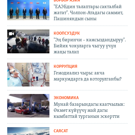
БОРБОР АЗИЯ
"ЕАЭБдин талаптары сакталбай
жатат". Чолпон-Атадагы саммит,
Пашиняндын сыны
КООПСУЗДУК
"Эң биринчи – камсыздандыруу".
Бийик чокуларга чыгуу үчүн
жаңы талап
КОРРУПЦИЯ
Гемодиализ чыры: акча
маркумдарга да которулганбы?
ЭКОНОМИКА
Мунай базарындагы каатчылык:
Өкмөт күйүүчү май дагы
кымбаттай турганын эскертти
САЯСАТ