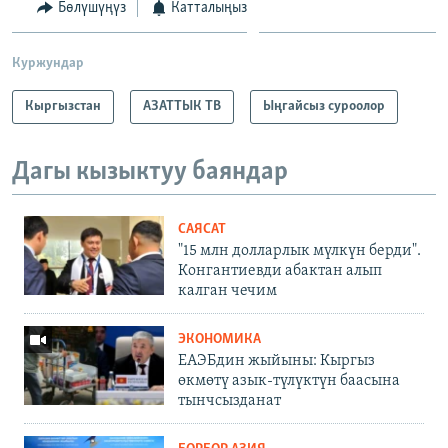
Бөлүшүңүз
Катталыңыз
Куржундар
Кыргызстан
АЗАТТЫК ТВ
Ыңгайсыз суроолор
Дагы кызыктуу баяндар
САЯСАТ
"15 млн долларлык мүлкүн берди".
Конгантиевди абактан алып
калган чечим
ЭКОНОМИКА
ЕАЭБдин жыйыны: Кыргыз
өкмөтү азык-түлүктүн баасына
тынчсызданат