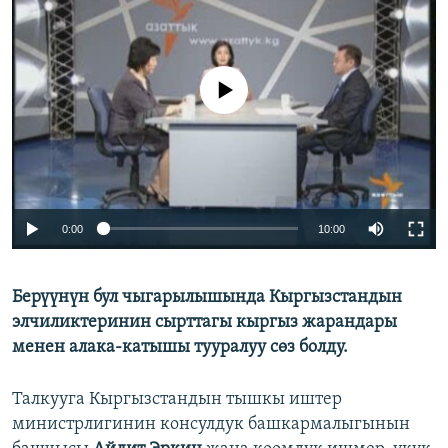
ОНЛАЙН ШЕРИНЕ
ЭЖЕ-СИҢДИЛЕР
АЗАТТЫК+
No media source currently available
ЫҢГАЙСЫЗ СУРООЛОР
ЭЕ/АРнун бардык сайттары
0:00
10:00
Берүүнүн бул чыгарылышында Кыргызстандын
элчиликтеринин сырттагы кыргыз жарандары
менен алака-катышы тууралуу сөз болду.
Талкууга Кыргызстандын тышкы иштер
министрлигинин консулдук башкармалыгынын