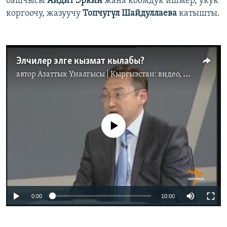
башчысы
Айдит Эркин
жана коомдук ишмер, укук
коргоочу, жазуучу
Топчугүл Шайдуллаева
катышты.
Элчилер элге кызмат кылабы?
автор
Азаттык Үналгысы | Кыргызстан: видео, фото, кабарлар
No media source currently available
0:00
10:00