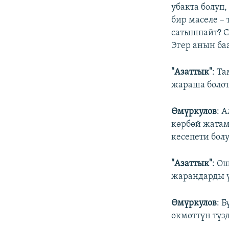
убакта болуп
бир маселе –
сатышпайт? С
Эгер анын ба
"Азаттык"
: Т
жараша болот 
Өмүркулов
: 
көрбөй жатам
кесепети болу
"Азаттык"
: О
жарандарды ү
Өмүркулов
: 
өкмөттүн түзд