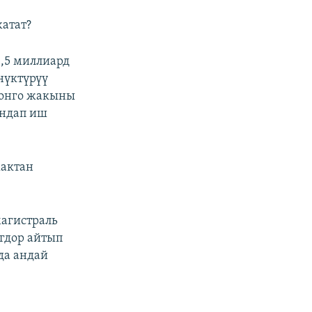
жатат?
1,5 миллиард
нүктүрүү
ионго жакыны
ындап иш
жактан
магистраль
гдор айтып
да андай