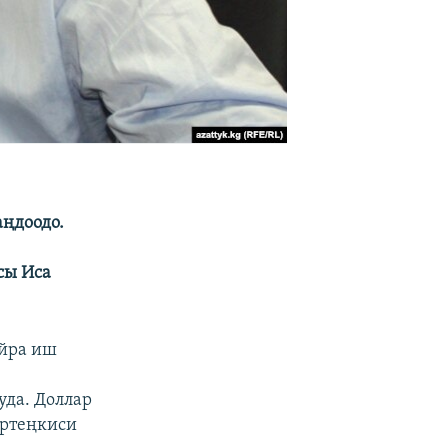
аңдоодо.
сы Иса
айра иш
,
уда. Доллар
эртеңкиси