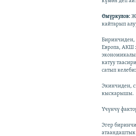
күмөн деп айт
Өмүркулов:
Жа
кайтарып алуу
Биринчиден, 
Европа, АКШ 
экономикалык
катуу таасир
сатып келеби
Экинчиден, с
кыскарышы.
Үчүнчү факто
Эгер биринчи
атаандаштык 