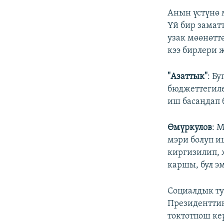
Анын үстүнө 
Үй бир замат
узак мөөнөтт
кээ бирлери 
"Азаттык"
: Б
бюджеттегиле
иш басаңдап 
Өмүркулов
: 
мэри болуп и
киргизилип, 
каршы, бул э
Социалдык ту
Президенттин
токтотпош ке