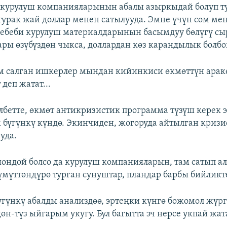
, курулуш компанияларынын абалы азыркыдай болуп ту
 турак жай доллар менен сатылууда. Эмне үчүн сом ме
ебеби курулуш материалдарынын басымдуу бөлүгү сыр
ары өзүбүздөн чыкса, доллардан көз карандылык болбой
ам салган ишкерлер мындан кийинкиси өкмөттүн арак
деп жатат...
Албетте, өкмөт антикризистик программа түзүш керек 
 бүгүнкү күндө. Экинчиден, жогоруда айтылган кризи
уда.
шондой болсо да курулуш компанияларын, там сатып а
мүттөндүрө турган сунуштар, пландар барбы бийликт
Бүгүнкү абалды анализдөө, эртеңки күнгө божомол жүрг
өн-түз ыйгарым укугу. Бул багытта эч нерсе укпай жат