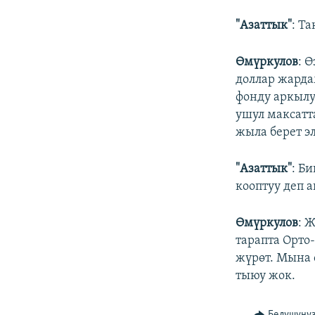
"Азаттык"
: Т
Өмүркулов
: 
доллар жарда
фонду аркылу
ушул максатт
жыла берет эл
"Азаттык"
: Б
кооптуу деп 
Өмүркулов
: 
тарапта Орто
жүрөт. Мына 
тыюу жок.
Бөлүшүңү