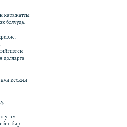
ан каражатты
эк болууда.
кризис,
ы
тийгизген
н долларга
үнүн кескин
ү.
өн улам
ебеп бир