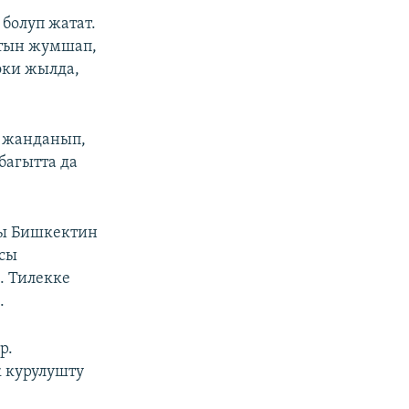
болуп жатат.
атын жумшап,
эки жылда,
у жанданып,
багытта да
ры Бишкектин
асы
. Тилекке
.
р.
к курулушту