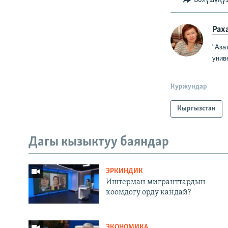
Рах
"Аза
унив
Куржундар
Кыргызстан
Дагы кызыктуу баяндар
ЭРКИНДИК
Иштерман мигранттардын
коомдогу орду кандай?
ЭКОНОМИКА