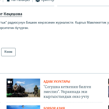
ат Кеңешова
ттык" радиосунун Бишкек кеңсесинин журналисти
.
Кыргыз Мамлекеттик
ерситетин бүтүргө
н
.
Коом
АДАМ УКУКТАРЫ
"Согушка кеткенин билген
эмеспиз". Украинада эки
кыргызстандык окко учту
БОРБОР АЗИЯ