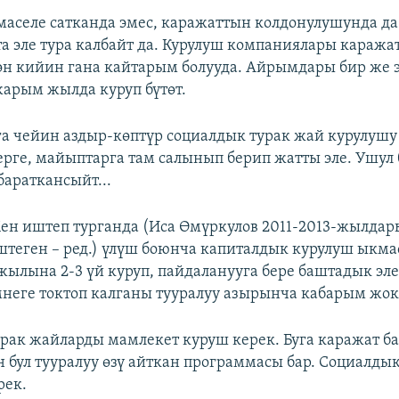
маселе сатканда эмес, каражаттын колдонулушунда да 
та эле тура калбайт да. Курулуш компаниялары караж
өн кийин гана кайтарым болууда. Айрымдары бир же 
жарым жылда куруп бүтөт.
уга чейин аздыр-көптүр социалдык турак жай курулуш
рге, майыптарга там салынып берип жатты эле. Ушул 
бараткансыйт...
Мен иштеп турганда (Иса Өмүркулов 2011-2013-жылда
штеген – ред.) үлүш боюнча капиталдык курулуш ыкм
жылына 2-3 үй куруп, пайдаланууга бере баштадык эле
мнеге токтоп калганы тууралуу азырынча кабарым жок
рак жайларды мамлекет куруш керек. Буга каражат ба
 бул тууралуу өзү айткан программасы бар. Социалды
рек.