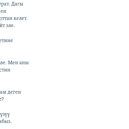
рат. Дагы
нен
ттан келет.
т эле.
етине
эле. Мен аны
стин
лам деген
е?
үзүү
абыз.