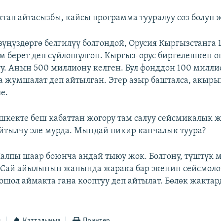
актап айтасызбы, кайсы программа тууралуу сөз болуп 
Өзүңүздөргө белгилүү болгондой, Орусия Кыргызстанга 
м берет деп сүйлөшүлгөн. Кыргыз-орус биргелешкен ө
у. Анын 500 миллиону келген. Бул фонддон 100 милл
а жумшалат деп айтылган. Эгер азыр башталса, акыр
е.
ишкекте беш кабаттан жогору там салуу сейсмикалык 
айтылчу эле мурда. Мындай пикир канчалык туура?
Жалпы шаар боюнча андай тыюу жок. Болгону, түштүк 
-Сай айылынын жанында жарака бар экенин сейсмоло
ошол аймакта гана кооптуу деп айтылат. Бөлөк жактар
з
Катталыңыз
Принтер