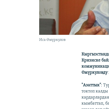
Иса Өмүркулов
Кыргызстанда
Кризиске бай
коммуникация
Өмүркуловду 
"Азаттык"
: Т
токтоп калды
кардарлардан
кымбаттап, б