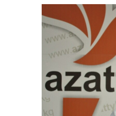
ЭЖЕ-СИҢДИЛЕР
АЗАТТЫК+
ЫҢГАЙСЫЗ СУРООЛОР