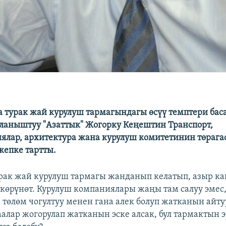
 турак жай курулуш тармагындагы өсүү темптери бас
ланыштуу "Азаттык" Жогорку Кеңештин Транспорт,
лар, архитектура жана курулуш комитетинин төрага
кепке тартты.
урак жай курулуш тармагы жанданып келатып, азыр к
 көрүнөт. Курулуш компаниялары жаңы там салуу эмес
 төлөм чогултуу менен гана алек болуп жатканын айту
аалар жогорулап жатканын эске алсак, бул тармактын 