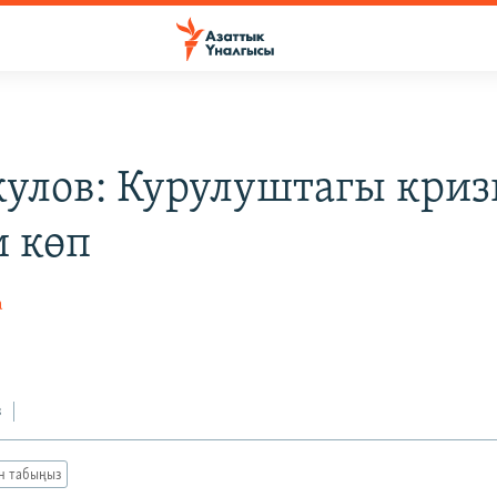
улов: Курулуштагы криз
и көп
а
з
ан табыңыз