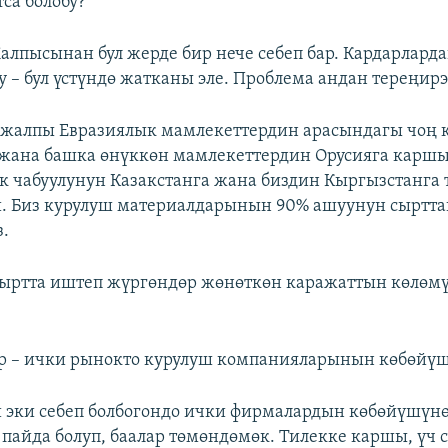
са болобу?
лпысынан бул жерде бир нече себеп бар. Кардарлард
 – бул үстүндө жатканы эле. Проблема андан тереңирэ
жалпы Евразиялык мамлекеттердин арасындагы чоң 
жана башка өнүккөн мамлекеттердин Орусияга карш
 чабуулунун Казакстанга жана биздин Кыргызстанга 
и. Биз курулуш материалдарынын 90% ашуунун сыртта
з.
ыртта иштеп жүргөндөр жөнөткөн каражаттын көлөм
р – ички рынокто курулуш компанияларынын көбөйүш
 эки себеп болбогондо ички фирмалардын көбөйүшүн
пайда болуп, баалар төмөндөмөк. Тилекке каршы, үч с