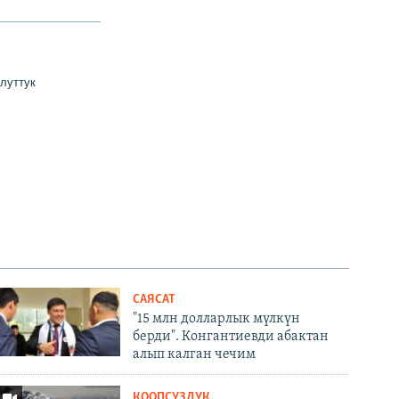
у
луттук
САЯСАТ
"15 млн долларлык мүлкүн
берди". Конгантиевди абактан
алып калган чечим
КООПСУЗДУК