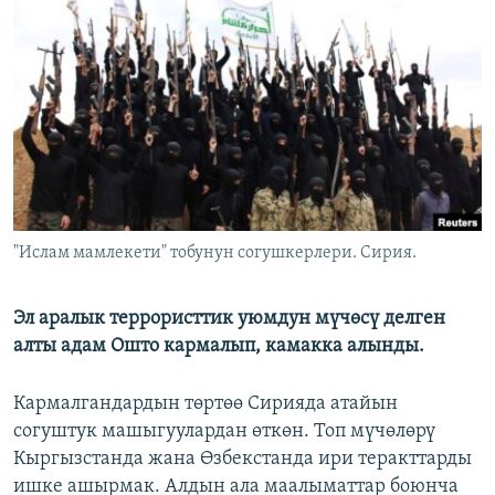
ОНЛАЙН ШЕРИНЕ
ЭЖЕ-СИҢДИЛЕР
АЗАТТЫК+
ЫҢГАЙСЫЗ СУРООЛОР
ЭЕ/АРнун бардык сайттары
"Ислам мамлекети" тобунун согушкерлери. Сирия.
Эл аралык террористтик уюмдун мүчөсү делген
алты адам Ошто кармалып, камакка алынды.
Кармалгандардын төртөө Сирияда атайын
согуштук машыгуулардан өткөн. Топ мүчөлөрү
Кыргызстанда жана Өзбекстанда ири теракттарды
ишке ашырмак. Алдын ала маалыматтар боюнча