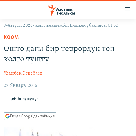
Линктер
Мазмунга
өтүңүз
9-Август, 2026-жыл, жекшемби, Бишкек убактысы 01:32
Навигацияга
ЖАҢЫЛЫКТАР
өтүңүз
КООМ
КЫРГЫЗСТАН
Издөөгө
Ошто дагы бир террордук топ
салыңыз
ДҮЙНӨ
КЫРГЫЗСТАН
колго түштү
УКРАИНА
САЯСАТ
ДҮЙНӨ
Уланбек Эгизбаев
АТАЙЫН ИЛИКТӨӨ
ЭКОНОМИКА
БОРБОР АЗИЯ
27-Январь, 2015
ТВ ПРОГРАММАЛАР
МАДАНИЯТ
ПОДКАСТ
БҮГҮН АЗАТТЫКТА
Бөлүшүңүз
ӨЗГӨЧӨ ПИКИР
ЭКСПЕРТТЕР ТАЛДАЙТ
Бизди Google'дан табыңыз
БИЗ ЖАНА ДҮЙНӨ
Русский
ДАНИСТЕ