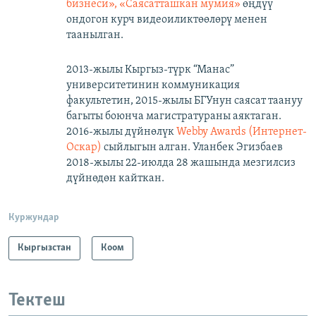
бизнеси», «Саясатташкан мумия»
өңдүү
ондогон курч видеоиликтөөлөрү менен
таанылган.
2013-жылы Кыргыз-түрк “Манас”
университетинин коммуникация
факультетин, 2015-жылы БГУнун саясат таануу
багыты боюнча магистратураны аяктаган.
2016-жылы дүйнөлүк
Webby Awards (Интернет-
Оскар)
сыйлыгын алган. Уланбек Эгизбаев
2018-жылы 22-июлда 28 жашында мезгилсиз
дүйнөдөн кайткан.
Куржундар
Кыргызстан
Коом
Тектеш