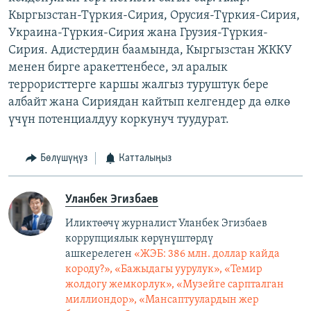
Кыргызстан-Түркия-Сирия, Орусия-Түркия-Сирия,
Украина-Түркия-Сирия жана Грузия-Түркия-
Сирия. Адистердин баамында, Кыргызстан ЖККУ
менен бирге аракеттенбесе, эл аралык
террористтерге каршы жалгыз туруштук бере
албайт жана Сириядан кайтып келгендер да өлкө
үчүн потенциалдуу коркунуч туудурат.
Бөлүшүңүз
Катталыңыз
Уланбек Эгизбаев
Иликтөөчү журналист Уланбек Эгизбаев
коррупциялык көрүнүштөрдү
ашкерелеген
«ЖЭБ: 386 млн. доллар кайда
короду?», «Бажыдагы уурулук», «Темир
жолдогу жемкорлук», «Музейге сарпталган
миллиондор», «Мансаптуулардын жер