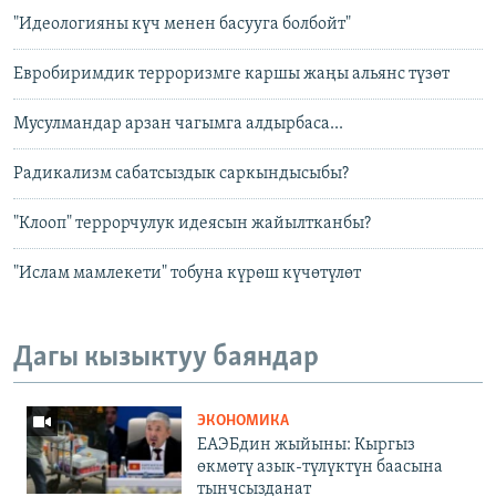
"Идеологияны күч менен басууга болбойт"
Евробиримдик терроризмге каршы жаңы альянс түзөт
Мусулмандар арзан чагымга алдырбаса...
Радикализм сабатсыздык саркындысыбы?
"Клооп" террорчулук идеясын жайылтканбы?
"Ислам мамлекети" тобуна күрөш күчөтүлөт
Дагы кызыктуу баяндар
ЭКОНОМИКА
ЕАЭБдин жыйыны: Кыргыз
өкмөтү азык-түлүктүн баасына
тынчсызданат