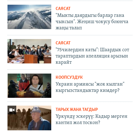
САЯСАТ
"Мыкты даярдыгы барлар гана
чыксын". Жеңиш чокусу боюнча
жаңы талап
САЯСАТ
"75чилердин каты": Шаардык сот
тараптардын апелляция арызын
карайт
КООПСУЗДУК
Украин армиясы "жок кылган"
кыргызстандыктар кимдер?
ТАРЫХ ЖАНА ТАГДЫР
Үркүндү эскерүү: Кадыр мерген
кантип жол тоскон?