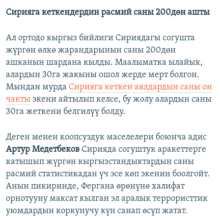
Сирияга кеткендердин расмий саны 200дөн ашты
Ал ортодо кыргыз бийлиги Сириядагы согушта
жүргөн өлкө жарандарынын саны 200дөн
ашканын шардана кылды. Маалыматка ылайык,
алардын 30га жакыны ошол жерде мерт болгон.
Мындан мурда
Сирияга кеткен аялдардын саны он
чакты
экени айтылып келсе, бу жолу алардын саны
30га жеткени белгилүү болду.
Деген менен коопсуздук маселелери боюнча адис
Артур Медетбеков
Сирияда согуштук аракеттерге
катышып жүргөн кыргызстандыктардын саны
расмий статистикадан үч эсе көп экенин боолгойт.
Анын пикиринде, Фергана өрөнүнө халифат
орнотууну максат кылган эл аралык террористтик
уюмдардын коркунучу күн санап өсүп жатат.