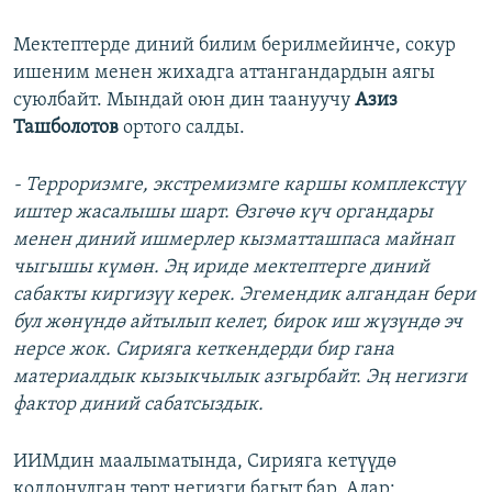
Мектептерде диний билим берилмейинче, сокур
ишеним менен жихадга аттангандардын аягы
суюлбайт. Мындай оюн дин таануучу
Азиз
Ташболотов
ортого салды.
- Терроризмге, экстремизмге каршы комплекстүү
иштер жасалышы шарт. Өзгөчө күч органдары
менен диний ишмерлер кызматташпаса майнап
чыгышы күмөн. Эң ириде мектептерге диний
сабакты киргизүү керек. Эгемендик алгандан бери
бул жөнүндө айтылып келет, бирок иш жүзүндө эч
нерсе жок. Сирияга кеткендерди бир гана
материалдык кызыкчылык азгырбайт. Эң негизги
фактор диний сабатсыздык.
ИИМдин маалыматында, Сирияга кетүүдө
колдонулган төрт негизги багыт бар. Алар: