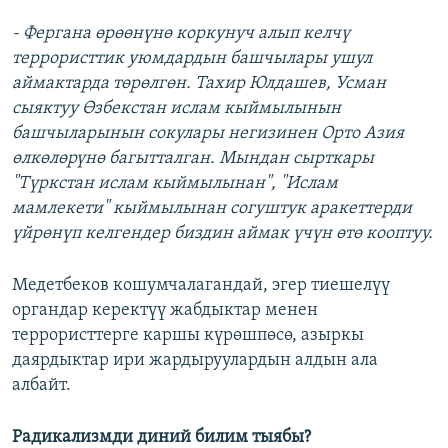
- Фергана өрөөнүнө коркунуч алып келчү
террористтик уюмдардын башчылары ушул
аймактарда төрөлгөн. Тахир Юлдашев, Усман
сыяктуу Өзбекстан ислам кыймылынын
башчыларынын сокулары негизинен Орто Азия
өлкөлөрүнө багытталган. Мындан сырткары
"Түркстан ислам кыймылынан", "Ислам
мамлекети" кыймылынан согуштук аракеттерди
үйрөнүп келгендер биздин аймак үчүн өтө кооптуу.
Медетбеков кошумчалагандай, эгер тиешелүү
органдар керектүү жабдыктар менен
террористтерге каршы күрөшпөсө, азыркы
даярдыктар ири жардыруулардын алдын ала
албайт.
Радикализмди диний билим тыябы?