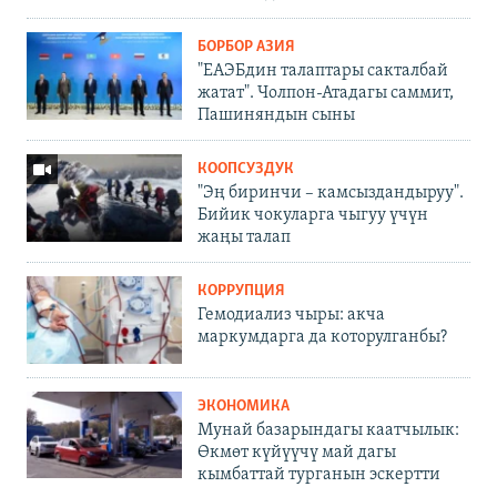
БОРБОР АЗИЯ
"ЕАЭБдин талаптары сакталбай
жатат". Чолпон-Атадагы саммит,
Пашиняндын сыны
КООПСУЗДУК
"Эң биринчи – камсыздандыруу".
Бийик чокуларга чыгуу үчүн
жаңы талап
КОРРУПЦИЯ
Гемодиализ чыры: акча
маркумдарга да которулганбы?
ЭКОНОМИКА
Мунай базарындагы каатчылык:
Өкмөт күйүүчү май дагы
кымбаттай турганын эскертти