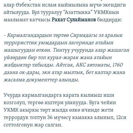
алар Өзбекстан ислам кыймылына мүчө экендиги
айтылууда. Бул тууралуу “Азаттыкка” УКМКнын
маалымат катчысы
Рахат Сулайманов
билдирди:
- Кармалгандардын төртөө Сириядагы эл аралык
террористтик уюмдардын лагеринде атайын
машыгуудан өткөн. Тинтүү учурунда алар жашаган
үйлөрдөн бир топ курал-жарак жана атайын
жабдыктар табылды. Айтсак, АКС автоматы, 1760
даана ок-дары, эки атар мылтык, бет каптар жана
жасалма документтер алынды.
Учурда кармалгандарга карата кылмыш иши
козголуп, тергөө иштери уланууда. Буга чейин
УКМК акыркы төрт жылда өлкө ичинде жети
террордук топтун 36 мүчөсү камакка алынып, 12си
соттолгонун жар салган.