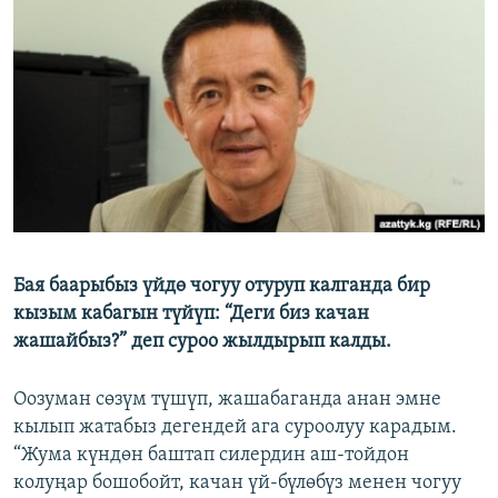
ОНЛАЙН ШЕРИНЕ
ЭЖЕ-СИҢДИЛЕР
АЗАТТЫК+
ЫҢГАЙСЫЗ СУРООЛОР
ЭЕ/АРнун бардык сайттары
Бая баарыбыз үйдө чогуу отуруп калганда бир
кызым кабагын түйүп: “Деги биз качан
жашайбыз?” деп суроо жылдырып калды.
Оозуман сөзүм түшүп, жашабаганда анан эмне
кылып жатабыз дегендей ага суроолуу карадым.
“Жума күндөн баштап силердин аш-тойдон
колуңар бошобойт, качан үй-бүлөбүз менен чогуу