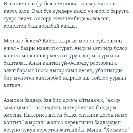
Испаниянын футбол чемпионатын ыракаттана
көрчү элек. Эми бул күндөрү кээде үч жерге барууга
туура келет. Айтору, жекшембиде колоктоп,
коноктон баш арылбай калды.
Мен эле бекем? Кайсы кыргыз менен сүйлөшсөң
ушул – баары наалып отурат. Айдын аягында болсо
капчыгың капшырылып отуруп, карыз сурамай
башталат. Анан кантип үй-бүлөмдү ресторанга
алып барам? Тоого чыгарайын десең, убактыңды
бир мүнөтүн калтырбай кыргыз аш-тойлор уурдап
кеткен.
Азыркы балдар, бая бир досум айтмакчы, “акыр
замандын” – ааламдын, интернеттин балдары
эмеспи. Интернет деген балээ, спутник деген неме
кантип “жыргап” жашоо керектигин балдардын
көзүнө чукуп көрсөтүп жатпайбы. Мына, “Холмарк”