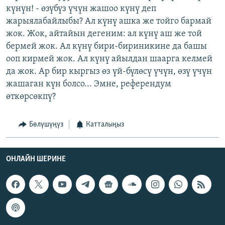
күнүн! - өзүбүз үчүн жашоо күнү деп
жарыялабайлыбы? Ал күнү ашка же тойго бармай
жок. Жок, айтайын дегеним: ал күнү аш же той
бермей жок. Ал күнү бири-бириникине да башы
ооп кирмей жок. Ал күнү айылдан шаарга келмей
да жок. Ар бир кыргыз өз үй-бүлөсү үчүн, өзү үчүн
жашаган күн болсо... Эмне, референдум
өткөрсөкпү?
Бөлүшүңүз
Катталыңыз
ОНЛАЙН ШЕРИНЕ