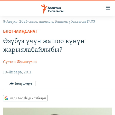
Линктер
Мазмунга
өтүңүз
8-Август, 2026-жыл, ишемби, Бишкек убактысы 17:03
Навигацияга
ЖАҢЫЛЫКТАР
өтүңүз
БЛОГ-МИҢСАНАТ
КЫРГЫЗСТАН
Издөөгө
Өзүбүз үчүн жашоо күнүн
салыңыз
ДҮЙНӨ
КЫРГЫЗСТАН
жарыялабайлыбы?
УКРАИНА
САЯСАТ
ДҮЙНӨ
Султан Жумагулов
АТАЙЫН ИЛИКТӨӨ
ЭКОНОМИКА
БОРБОР АЗИЯ
10-Январь, 2011
ТВ ПРОГРАММАЛАР
МАДАНИЯТ
ПОДКАСТ
БҮГҮН АЗАТТЫКТА
Бөлүшүңүз
ӨЗГӨЧӨ ПИКИР
ЭКСПЕРТТЕР ТАЛДАЙТ
Бизди Google'дан табыңыз
БИЗ ЖАНА ДҮЙНӨ
Русский
ДАНИСТЕ