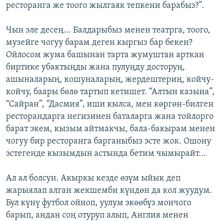
ресторанга же тоого жылгаяк тепкени барабыз?”.
Чын эле десең... Балдарыбыз менен театрга, тоого,
музейге чогуу барам деген кыргыз бар бекен?
Ойлосом жума башынан тарта жумуштан арткан
биртике убактыңды жана пулуңду досторуң,
ашыналарың, кошуналарың, жердештериң, койчу-
койчу, баары бөлө тартып кетишет. “Алтын казына”,
“Сайран”, “Дасмия”, иши кылса, мен көргөн-билген
ресторандарга негизинен баталарга жана тойлорго
барат экем, кызым айтмакчы, бала-бакырам менен
чогуу бир ресторанга барганыбыз эсте жок. Ошону
эстегенде кызымдын астында бетим чымырайт...
Ал ал болсун. Акыркы кезде өзүм ыйык деп
жарыялап алган жекшемби күндөн да кол жуудум.
Бул күнү футбол ойноп, уулум экөөбүз мончого
барып, андан соң отуруп алып, Англия менен