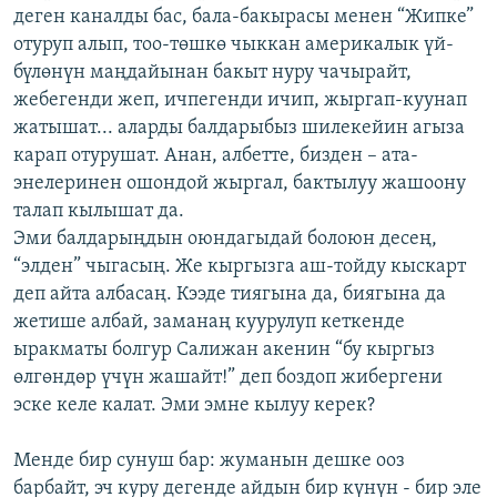
деген каналды бас, бала-бакырасы менен “Жипке”
отуруп алып, тоо-төшкө чыккан америкалык үй-
бүлөнүн маңдайынан бакыт нуру чачырайт,
жебегенди жеп, ичпегенди ичип, жыргап-куунап
жатышат... аларды балдарыбыз шилекейин агыза
карап отурушат. Анан, албетте, бизден – ата-
энелеринен ошондой жыргал, бактылуу жашоону
талап кылышат да.
Эми балдарыңдын оюндагыдай болоюн десең,
“элден” чыгасың. Же кыргызга аш-тойду кыскарт
деп айта албасаң. Кээде тиягына да, биягына да
жетише албай, заманаң куурулуп кеткенде
ыракматы болгур Салижан акенин “бу кыргыз
өлгөндөр үчүн жашайт!” деп боздоп жибергени
эске келе калат. Эми эмне кылуу керек?
Менде бир сунуш бар: жуманын дешке ооз
барбайт, эч куру дегенде айдын бир күнүн - бир эле