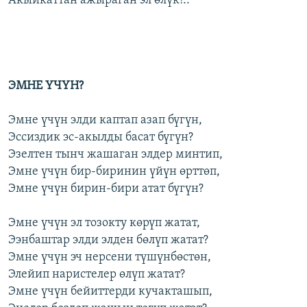
Акыйкаттан ажыраган эл өлүк!..
ЭМНЕ ҮЧҮН?
Эмне үчүн элди каптап азап бүгүн,
Эссиздик эс-акылды басат бүгүн?
Эзелтен тынч жашаган элдер минтип,
Эмне үчүн бир-биринин үйүн өрттөп,
Эмне үчүн бирин-бири атат бүгүн?
Эмне үчүн эл тозокту көрүп жатат,
Ээнбаштар элди элден бөлүп жатат?
Эмне үчүн эч нерсени түшүнбөстөн,
Элейип наристелер өлүп жатат?
Эмне үчүн бейиттерди кучакташып,