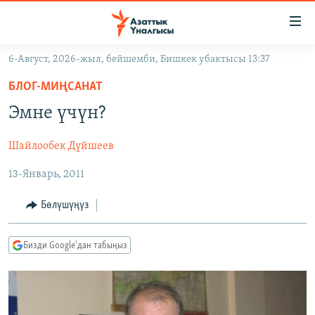
Линктер
Мазмунга
өтүңүз
6-Август, 2026-жыл, бейшемби, Бишкек убактысы 13:37
Навигацияга
ЖАҢЫЛЫКТАР
өтүңүз
БЛОГ-МИҢСАНАТ
КЫРГЫЗСТАН
Издөөгө
Эмне үчүн?
салыңыз
ДҮЙНӨ
КЫРГЫЗСТАН
Шайлообек Дүйшеев
УКРАИНА
САЯСАТ
ДҮЙНӨ
13-Январь, 2011
АТАЙЫН ИЛИКТӨӨ
ЭКОНОМИКА
БОРБОР АЗИЯ
ТВ ПРОГРАММАЛАР
МАДАНИЯТ
Бөлүшүңүз
ПОДКАСТ
БҮГҮН АЗАТТЫКТА
Бизди Google'дан табыңыз
ӨЗГӨЧӨ ПИКИР
ЭКСПЕРТТЕР ТАЛДАЙТ
БИЗ ЖАНА ДҮЙНӨ
Русский
ДАНИСТЕ