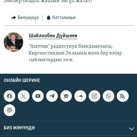
Энелер боздоп жашын төгүп жатат?
Бөлүшүңүз
Катталыңыз
Шайлообек Дүйшеев
"Азаттык" радиосунун баяндамачысы,
Кыргызстандын Эл акыны жана бир катар
сыйлыктардын ээси.
ОНЛАЙН ШЕРИНЕ
БИЗ ЖӨНҮНДӨ