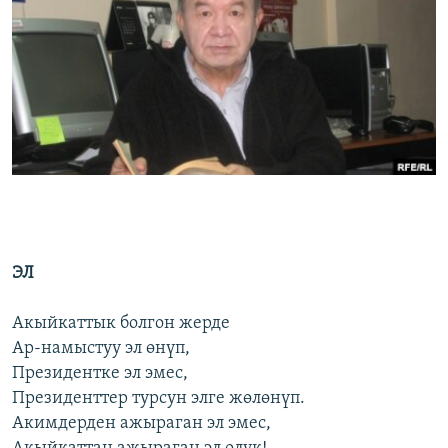
ОНЛАЙН ШЕРИНЕ
ЭЖЕ-СИҢДИЛЕР
АЗАТТЫК+
ЫҢГАЙСЫЗ СУРООЛОР
ЭЕ/АРнун бардык сайттары
ЭЛ
Акыйкаттык болгон жерде
Ар-намыстуу эл өнүп,
Президентке эл эмес,
Президенттер турсун элге жөлөнүп.
Акимдерден ажыраган эл эмес,