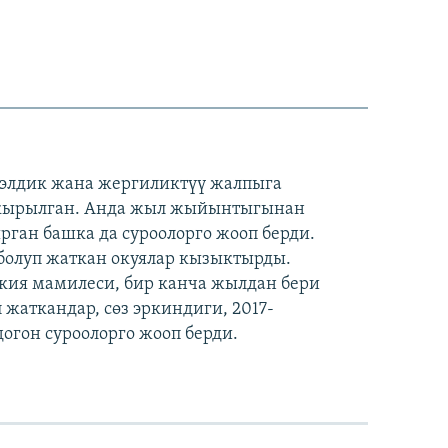
элдик жана жергиликтүү жалпыга
акырылган. Анда жыл жыйынтыгынан
ган башка да суроолорго жооп берди.
болуп жаткан окуялар кызыктырды.
кия мамилеси, бир канча жылдан бери
 жаткандар, сөз эркиндиги, 2017-
гон суроолорго жооп берди.