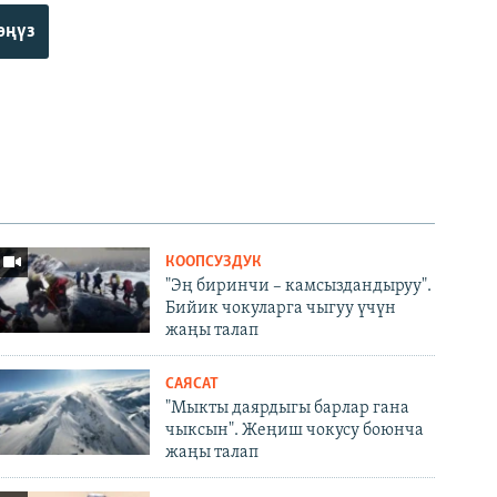
өңүз
КООПСУЗДУК
"Эң биринчи – камсыздандыруу".
Бийик чокуларга чыгуу үчүн
жаңы талап
САЯСАТ
"Мыкты даярдыгы барлар гана
чыксын". Жеңиш чокусу боюнча
жаңы талап