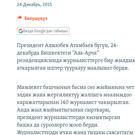
ЭЖЕ-СИҢДИЛЕР
24-Декабрь, 2015
АЗАТТЫК+
Бөлүшүңүз
ЫҢГАЙСЫЗ СУРООЛОР
Бизди Google'дан табыңыз
Президент Алмазбек Атамбаев бүгүн, 24-
декабрда Бишкектеги “Ала-Арча”
резиденциясында журналисттерге бир жылды
аткарылган иштер тууралуу маалымат берди.
Мамлекет башчынын басма сөз жыйынына чет
элдик жана жергиликтүү жалпыга маалымдоо
каражаттарынан 140 журналист чакырылган.
Анда жыл жыйынтыгынан сырткары,
президент журналисттерди кызыктырган
башка да суроолорго жооп берди.
Журналисттерди ички жана тышкы саясаттагы