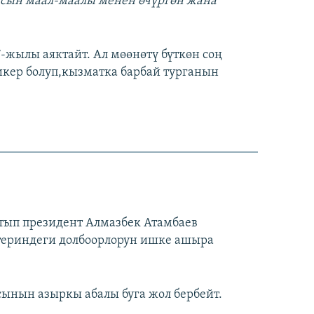
иясын маал-маалы менен өчүргөн жана
-жылы аяктайт. Ал мөөнөтү бүткөн соң
икер болуп,кызматка барбай турганын
ып президент Алмазбек Атамбаев
териндеги долбоорлорун ишке ашыра
ынын азыркы абалы буга жол бербейт.