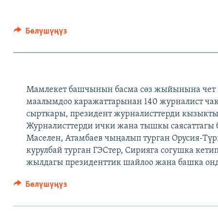
Бөлүшүңүз
Мамлекет башчынын басма сөз жыйынына чет 
маалымдоо каражаттарынан 140 журналист ч
сырткары, президент журналисттерди кызыктыр
Журналисттерди ички жана тышкы саясаттагы 
Маселен, Атамбаев чыңалып турган Орусия-Түр
курулбай турган ГЭСтер, Сирияга согушка кетип
жылдагы президенттик шайлоо жана башка ондо
Бөлүшүңүз