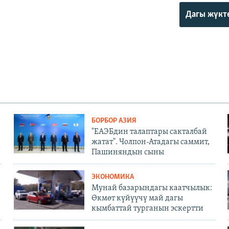
Дагы жүкт
БОРБОР АЗИЯ
"ЕАЭБдин талаптары сакталбай
жатат". Чолпон-Атадагы саммит,
Пашиняндын сыны
ЭКОНОМИКА
Мунай базарындагы каатчылык:
Өкмөт күйүүчү май дагы
кымбаттай турганын эскертти