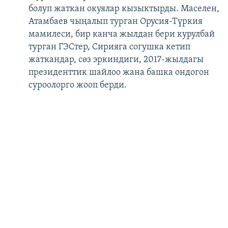
болуп жаткан окуялар кызыктырды. Маселен,
Атамбаев чыңалып турган Орусия-Түркия
мамилеси, бир канча жылдан бери курулбай
турган ГЭСтер, Сирияга согушка кетип
жаткандар, сөз эркиндиги, 2017-жылдагы
президенттик шайлоо жана башка ондогон
суроолорго жооп берди.