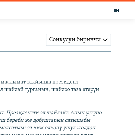
Соңкусун биринчи
н маалымат жыйында президент
л шайлай турганын, шайлоо таза өтөрүн
т. Президентти эл шайлайт. Анын үстүнө
обуш береби же добуштарын сатышабы
 максатым: эч ким өлкөнү ушул жолдон