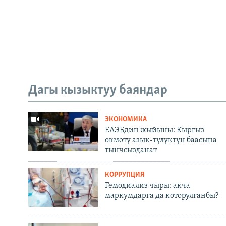
Дагы кызыктуу баяндар
ЭКОНОМИКА
ЕАЭБдин жыйыны: Кыргыз
өкмөтү азык-түлүктүн баасына
тынчсызданат
КОРРУПЦИЯ
Гемодиализ чыры: акча
маркумдарга да которулганбы?