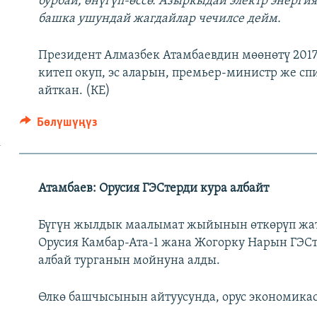
бурбай, өнүгүп-өссө. Азыркыдай электр энерг
башка ушундай жагдайлар чечилсе дейм.
Президент Алмазбек Атамбаевдин мөөнөтү 2017
китеп окуп, эс аларын, премьер-министр же сп
айткан. (КЕ)
Бөлүшүңүз
к
Атамбаев: Орусия ГЭСтерди кура албайт
Бүгүн жылдык маалымат жыйынын өткөрүп жат
Орусия Камбар-Ата-1 жана Жогорку Нарын ГЭС
албай турганын мойнуна алды.
Өлкө башчысынын айтуусунда, орус экономикас