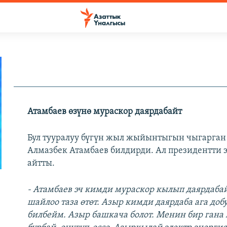
Атамбаев өзүнө мураскор даярдабайт
Бул тууралуу бүгүн жыл жыйынтыгын чыгарга
Алмазбек Атамбаев билдирди. Ал президентти э
айтты.
- Атамбаев эч кимди мураскор кылып даярдабай
шайлоо таза өтөт. Азыр кимди даярдаба ага д
билбейм. Азыр башкача болот. Менин бир гана