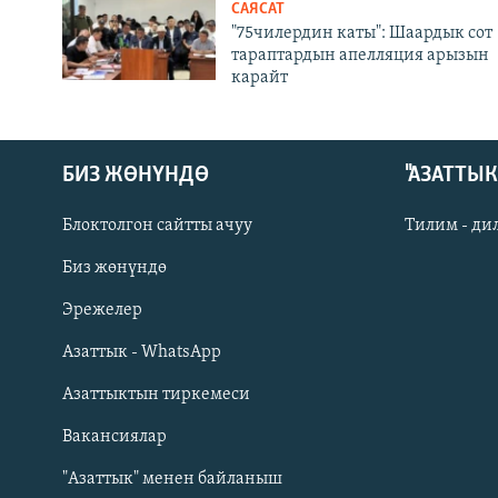
САЯСАТ
"75чилердин каты": Шаардык сот
тараптардын апелляция арызын
карайт
БИЗ ЖӨНҮНДӨ
"АЗАТТЫ
Блоктолгон сайтты ачуу
Тилим - ди
Биз жөнүндө
Русский
Эрежелер
Азаттык - WhatsApp
ОНЛАЙН ШЕРИНЕ
Азаттыктын тиркемеси
Вакансиялар
"Азаттык" менен байланыш