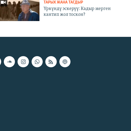
ТАРЫХ ЖАНА ТАГДЫР
Үркүндү эскерүү: Кадыр мерген
кантип жол тоскон?