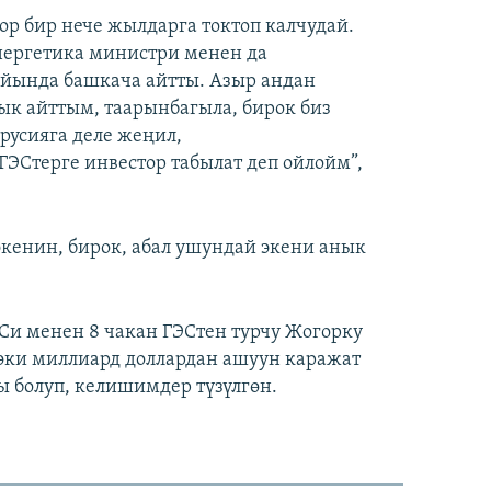
ор бир нече жылдарга токтоп калчудай.
нергетика министри менен да
айында башкача айтты. Азыр андан
чык айттым, таарынбагыла, бирок биз
русияга деле жеңил,
ГЭСтерге инвестор табылат деп ойлойм”,
экенин, бирок, абал ушундай экени анык
Си менен 8 чакан ГЭСтен турчу Жогорку
эки миллиард доллардан ашуун каражат
 болуп, келишимдер түзүлгөн.