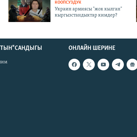
КООПСУЗДУК
Украин армиясы "жок кылган"
кыргызстандыктар кимдер?
КТЫН" САНДЫГЫ
ОНЛАЙН ШЕРИНЕ
лим