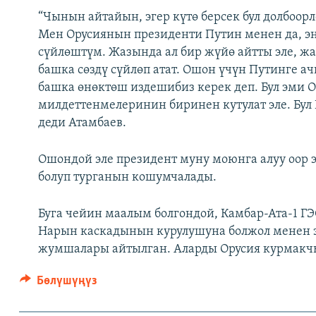
“Чынын айтайын, эгер күтө берсек бул долбоорл
Мен Орусиянын президенти Путин менен да, э
сүйлөштүм. Жазында ал бир жүйө айтты эле, ж
башка сөздү сүйлөп атат. Ошон үчүн Путинге а
башка өнөктөш издешибиз керек деп. Бул эми О
милдеттенмелеринин биринен кутулат эле. Бул 
деди Атамбаев.
Ошондой эле президент муну моюнга алуу оор 
болуп турганын кошумчалады.
Буга чейин маалым болгондой, Камбар-Ата-1 ГЭ
Нарын каскадынын курулушуна болжол менен 
жумшалары айтылган. Аларды Орусия курмакчы
Бөлүшүңүз