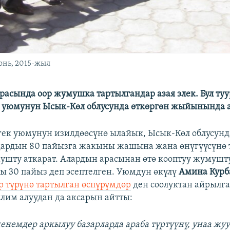
юнь, 2015-жыл
расында оор жумушка тартылгандар азая элек. Бул туу
к уюмунун Ысык-Көл облусунда өткөргөн жыйынында 
гек уюмунун изилдөөсүнө ылайык, Ысык-Көл облусунд
дардын 80 пайызга жакыны жашына жана өнүгүүсүнө 
ушту аткарат. Алардын арасынан өтө кооптуу жумушт
ы 30 пайыз деп эсептелген. Уюмдун өкүлү
Амина Курб
 түрүнө тартылган өспүрүмдөр
ден соолуктан айрылга
илим алуудан да аксарын айтты:
ченемдер аркылуу базарларда араба түртүүнү, унаа жу