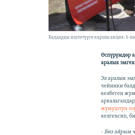
Балдарды иштетүүгө каршы акция. 5-и
Өспүрүмдөр а
аралык эмге
Эл аралык эм
чейинки бал
келбеген жум
аркалагандар
жумуштун оор
келгенсип, б
- Биз айрым 