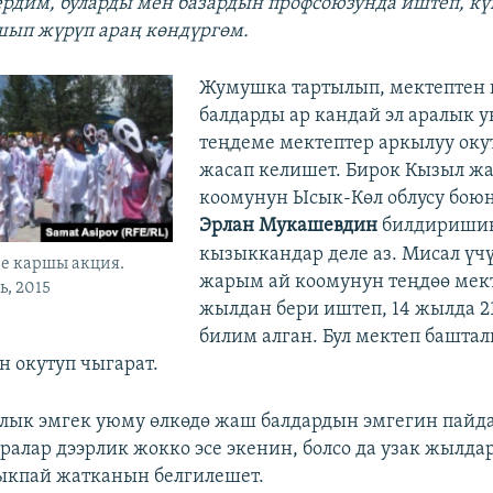
ердим, буларды мен базардын профсоюзунда иштеп, кү
шып жүрүп араң көндүргөм.
​Жумушка тартылып, мектептен 
балдарды ар кандай эл аралык 
теңдеме мектептер аркылуу оку
жасап келишет. Бирок Кызыл ж
коомунун Ысык-Көл облусу боюн
Эрлан Мукашевдин
билдиришин
кызыккандар деле аз. Мисал үч
не каршы акция.
жарым ай коомунун теңдөө мект
ь, 2015
жылдан бери иштеп, 14 жылда 21
билим алган. Бул мектеп башта
 окутуп чыгарат.
алык эмгек уюму өлкөдө жаш балдардын эмгегин пайд
алар дээрлик жокко эсе экенин, болсо да узак жылда
кпай жатканын белгилешет.