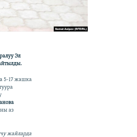
ралуу Эл
айтылды.
а 5-17 жашка
туура
у
анова
ны аз
учу жайларда