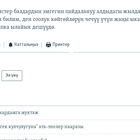
стер балдардын эмгегин пайдалануу алдыдагы жылд
ми билим, ден соолук көйгөйлөрүн чечүү үчүн жаңы ы
апка ылайык дешүүдө.
з
Катталыңыз
Принтер
Эл үнү
жардамга муктаж
гек кулчулугуна" ата-энелер нааразы