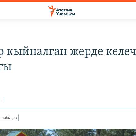
р кыйналган жерде келе
гы
з
ан табыңыз