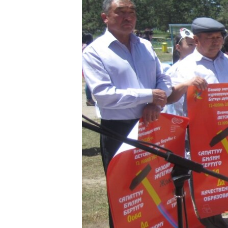
ЭЖЕ-СИҢДИЛЕР
АЗАТТЫК+
ЫҢГАЙСЫЗ СУРООЛОР