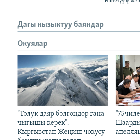
Иштетүүбү, же 
Дагы кызыктуу баяндар
Окуялар
"Толук даяр болгондор гана
"75чиле
чыгышы керек".
Шаарды
Кыргызстан Жеңиш чокусу
апелля