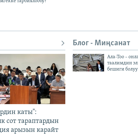
эмгекке тарбиялообу?
Блог - Миңсанат
Ала-Тоо – онл
таалимдин эл
бешиги болуу
рдин каты":
к сот тараптардын
ция арызын карайт