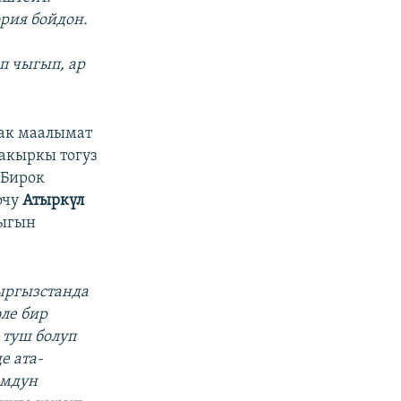
ория бойдон.
п чыгып, ар
ак маалымат
 акыркы тогуз
 Бирок
очу
Атыркүл
дыгын
Кыргызстанда
ле бир
 туш болуп
е ата-
юмдун