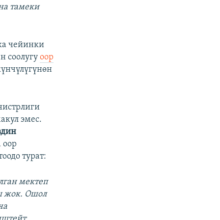
на тамеки
ка чейинки
ен соолугу
оор
күнчүлүгүнөн
нистрлиги
акул эмес.
вдин
 оор
оодо турат:
лган мектеп
 жок. Ошол
ча
иштейт.