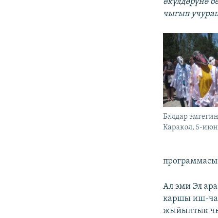
өкүлдөрүнө б
чыгып учура
Балдар эмгеги
Каракол, 5-июн
программасын
Ал эми Эл ар
каршы иш-чар
жыйынтык чы