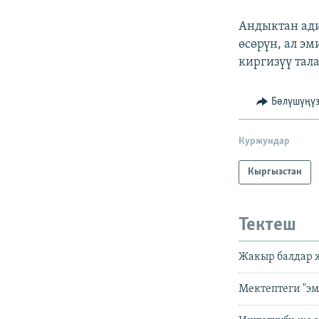
Андыктан ади
өсөрүн, ал э
киргизүү тал
Бөлүшүңү
Куржундар
Кыргызстан
Тектеш
Жакыр балдар 
Мектептеги "эм