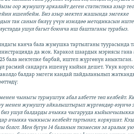
йызы оор жумушту аркалайт деген статистика азыр те
ейин ишенбейм. Биз азыр мектеп жашында эмгекке
дын так санын билүү үчүн изилдөө методикасын иште
блустарда ушул багыт боюнча иш баштаганы турабыз.
ндагы канча бала жумушка тартылганы туурасында т
инистрацияда да жок. Каракол шаардык мэриясы гана
 25 бала мектепке барбай, иштеп жүргөнүн аныктаган.
бул расмий сандарга ишенүү кыйын дешет. Укук корго
аколдо балдар эмгеги кандай пайдаланылып жаткан
өттөдү:
 менен чыныгы турмуштук абал албетте төп келбейт. 
уу менен жумушту айкалыштырып жүргөндөр өзүнчө э
 биз ушул балдарды ачыкка чыгарууда кыйынчылыкка
дар ачыкка чыккысы келбейт тартынат, коркушат. Кээд
ы болот. Мен бүгүн 14 баланын тизмесин эл аралык у