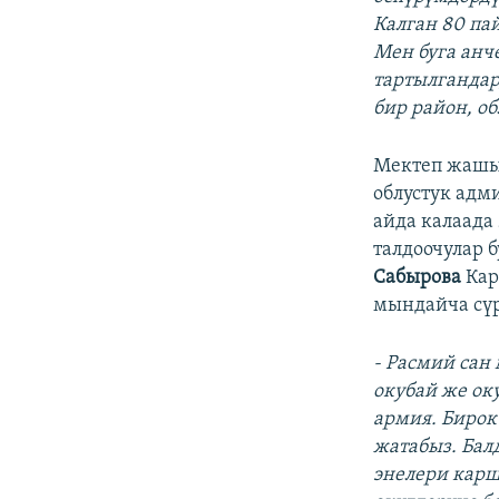
Калган 80 па
Мен буга анч
тартылгандар
бир район, о
Мектеп жашы
облустук адм
айда калаада
талдоочулар 
Сабырова
Кар
мындайча сүр
- Расмий сан
окубай же ок
армия. Бирок
жатабыз. Бал
энелери карш