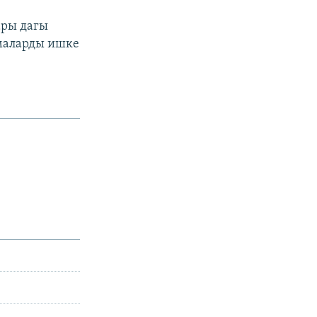
ары дагы
кмаларды ишке