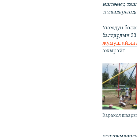
иштөөнү, таш
талааларында
Уюмдун болжо
балдардын 33
жумуш айына
ажырайт.
Каракол шаары
өспүрүмдөрдү