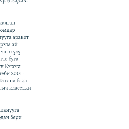
нүгө кирип-
калган
уюмдар
тууга аракет
арым ай
ча өкүлү
че буга
үн Кызыл
еби 2001-
5 гана бала
лгыч класстын
аланууга
рдан бери