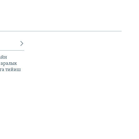
айн
 аралык
га тийиш