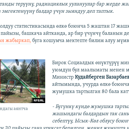
танды терүүнү, радиациялык уулануулар бар жерде жа
 эмгектенүүнү балдар үчүн зыяндуу деп таптык.
лдуу статистикасында өлкө боюнча 5 жаштан 17 жаш
 пайызы, башкача айтканда, ар бир үчүнчү баланын д
н жабыркап,
буга кошумча мектепте билим алуу мүм
Бирок Социалдык өнүктүрүү ми
уюмдун бул маалыматы менен м
Министр
Кудайберген Базарбае
айтымында, учурда өлкө боюнча
жумушка тартылган 80 бала катт
- Бүгүнкү күндө жумушка тарты
ндагы аянтча
жашындагы балдардын так саны
себептүү, Ысык-Көл облусу боюн
н 20 пайызы гана уруксат берилген, жеңил жумушта 