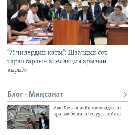
"75чилердин каты": Шаардык сот
тараптардын апелляция арызын
карайт
Блог - Миңсанат
Ала-Тоо – онлайн таалимдин эл
аралык бешиги болууга тийиш