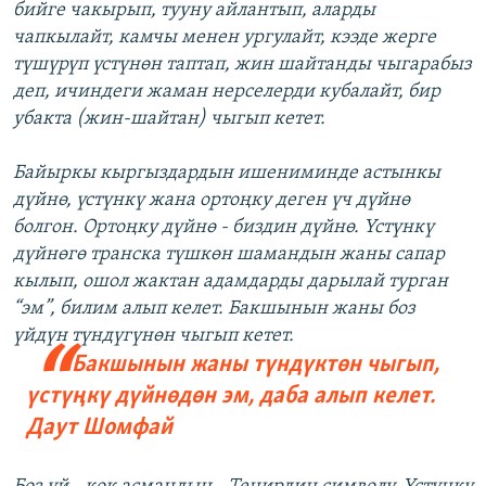
бийге чакырып, тууну айлантып, аларды
чапкылайт, камчы менен ургулайт, кээде жерге
түшүрүп үстүнөн таптап, жин шайтанды чыгарабыз
деп, ичиндеги жаман нерселерди кубалайт, бир
убакта (жин-шайтан) чыгып кетет.
Байыркы кыргыздардын ишениминде астынкы
дүйнө, үстүнкү жана ортоңку деген үч дүйнө
болгон. Ортоңку дүйнө - биздин дүйнө. Үстүнкү
дүйнөгө транска түшкөн шамандын жаны сапар
кылып, ошол жактан адамдарды дарылай турган
“эм”, билим алып келет. Бакшынын жаны боз
үйдүн түндүгүнөн чыгып кетет.
Бакшынын жаны түндүктөн чыгып,
үстүңкү дүйнөдөн эм, даба алып келет.
Даут Шомфай