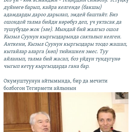
Боз үй - көк асмандын - Теңирдин символу. Үстүңкү
дүйнөгө барып, кайра келгенде (бакшы)
адамдарды дароо дарылап, эмдей баштайт. Биз
ошондой талма бийди көрөбүз деп, үч уктасак да
түшүбүздө жок (эле). Мындай бий жалгыз ошол
Кызыл Суунун кыргыздарында сакталып келген.
Анткени, Кызыл Суунун кыргыздары тоодо жашап,
кытайлар аларга (көп) тийишкен эмес. Туу
айланып, талма бий жасап, боз үйдүн түндүгүнө
чыгып кетүү кыргыздарда гана бар.
Окумуштуунун айтымында, бир да мечити
болбогон Тегирмети айлынын