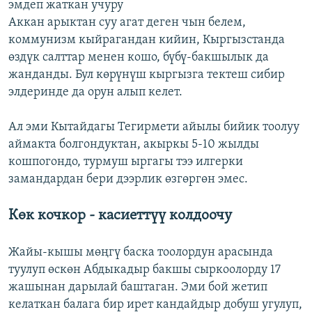
эмдеп жаткан учуру
Аккан арыктан суу агат деген чын белем,
коммунизм кыйрагандан кийин, Кыргызстанда
өздүк салттар менен кошо, бүбү-бакшылык да
жанданды. Бул көрүнүш кыргызга тектеш сибир
элдеринде да орун алып келет.
Ал эми Кытайдагы Тегирмети айылы бийик тоолуу
аймакта болгондуктан, акыркы 5-10 жылды
кошпогондо, турмуш ыргагы тээ илгерки
замандардан бери дээрлик өзгөргөн эмес.
Көк кочкор - касиеттүү колдоочу
Жайы-кышы мөңгү баска тоолордун арасында
туулуп өскөн Абдыкадыр бакшы сыркоолорду 17
жашынан дарылай баштаган. Эми бой жетип
келаткан балага бир ирет кандайдыр добуш угулуп,