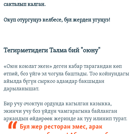
сакталып калган.
Окуп отургуңуз келбесе, бул жерден угуңуз!
Тегирметидеги Талма бий "оюну"
«Оюн коюлат экен» деген кабар тарагандан көп
өтпөй, боз үйгө эл чогула баштады. Тоо койнундагы
айылда бүгүн сыркоо адамдар бакшыдан
дарыланышат.
Бир учу очоктун ордунда кагылган казыкка,
экинчи учу боз үйдүн чамгарагына байланган
аркандын өйдөрөөк жеринде ак туу илинип турат.
Бул жер ресторан эмес, арак