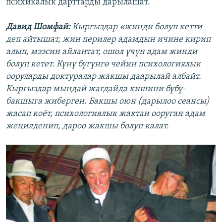
психикалык дарттарды дарылашат.
Давид Шомфай:
Кыргыздар «жинди болуп кетти
деп айтышат, жин перилер адамдын ичине кирип
алып, мээсин айлантат, ошол үчүн адам жинди
болуп кетет. Күнү бүгүнгө чейин психологиялык
ооруларды доктуралар жакшы даарылай албайт.
Кыргыздар мындай жагдайда кишини бүбү-
бакшыга жиберген. Бакшы оюн (дарылоо сеансы)
жасап коёт, психологиялык жактан ооруган адам
жеңилденип, дароо жакшы болуп калат.