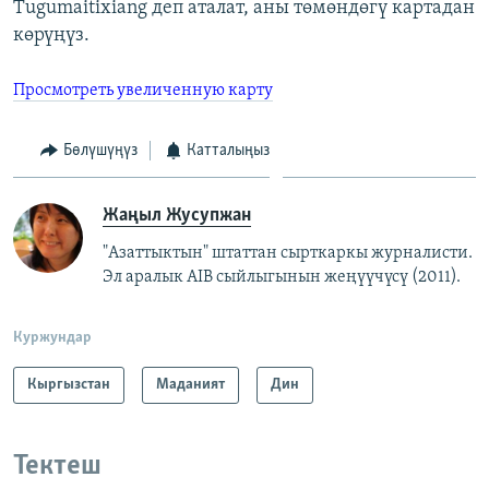
Tugumaitixiang деп аталат, аны төмөндөгү картадан
көрүңүз.
Просмотреть увеличенную карту
Бөлүшүңүз
Катталыңыз
Жаңыл Жусупжан
"Азаттыктын" штаттан сырткаркы журналисти.
Эл аралык AIB сыйлыгынын жеңүүчүсү (2011).
Куржундар
Кыргызстан
Маданият
Дин
Тектеш