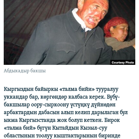
ОНЛАЙН ШЕРИНЕ
ЭЖЕ-СИҢДИЛЕР
АЗАТТЫК+
ЫҢГАЙСЫЗ СУРООЛОР
ЭЕ/АРнун бардык сайттары
Абдыкадыр бакшы
Кыргыздын байыркы «талма бийи» тууралуу
уккандар бар, көргөндөр калбаса керек. Бүбү-
бакшылар оору-сыркоону үстүңкү дүйнөдөн
арбактардын дабасын алып келип дарылаган бул
ыкма Кыргызстанда жок болуп кеткен. Бирок
«талма бий» бүгүн Кытайдын Кызыл-суу
областынын тоолуу кыштактарынын биринде