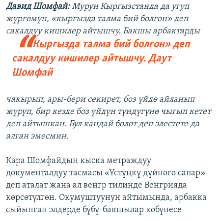
Давид Шомфай:
Мурун Кыргызстанда да угуп
жүргөмүн, «кыргызда талма бий болгон» деп
сакалдуу кишилер айтышчу. Бакшы арбактарды
Кыргызда талма бий болгон» деп
сакалдуу кишилер айтышчу.
Даут
Шомфай
чакырып, ары-бери секирет, боз үйдө айланып
жүрүп, бир кезде боз үйдүн түндүгүнө чыгып кетет
деп айтышкан. Бул кандай болот деп элестете да
алган эмесмин.
Кара Шомфайдын кыска метраждуу
документалдуу тасмасы «Үстүңкү дүйнөгө сапар»
деп аталат жана ал венгр тилинде Венгрияда
көрсөтүлгөн. Окумуштуунун айтымында, арбакка
сыйынган элдерде бүбү-бакшылар көбүнесе