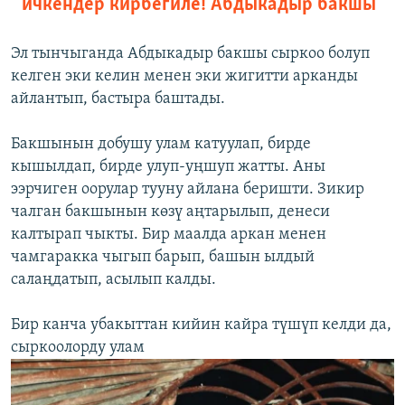
ичкендер кирбегиле!
Абдыкадыр бакшы
Эл тынчыганда Абдыкадыр бакшы сыркоо болуп
келген эки келин менен эки жигитти арканды
айлантып, бастыра баштады.
Бакшынын добушу улам катуулап, бирде
кышылдап, бирде улуп-уңшуп жатты. Аны
ээрчиген оорулар тууну айлана беришти. Зикир
чалган бакшынын көзү аңтарылып, денеси
калтырап чыкты. Бир маалда аркан менен
чамгаракка чыгып барып, башын ылдый
салаңдатып, асылып калды.
Бир канча убакыттан кийин кайра түшүп келди да,
сыркоолорду улам