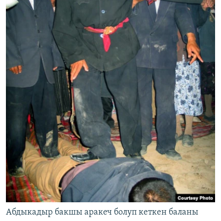
Абдыкадыр бакшы аракеч болуп кеткен баланы