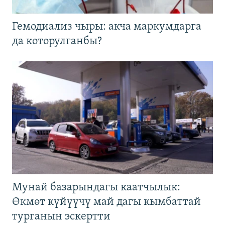
Гемодиализ чыры: акча маркумдарга
да которулганбы?
Мунай базарындагы каатчылык:
Өкмөт күйүүчү май дагы кымбаттай
турганын эскертти