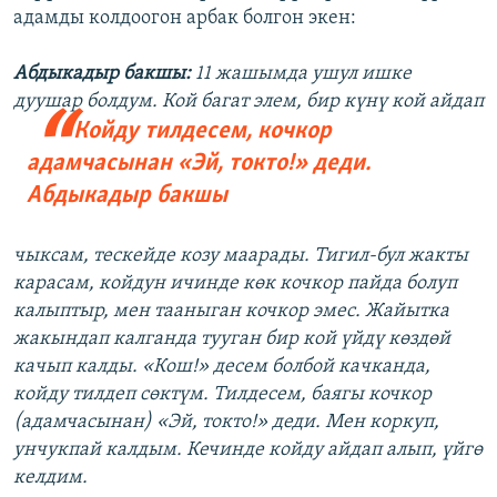
адамды колдоогон арбак болгон экен:
Абдыкадыр бакшы:
11 жашымда ушул ишке
дуушар болдум. Кой багат
элем, бир күнү кой айдап
Койду тилдесем, кочкор
адамчасынан «Эй, токто!» деди.
Абдыкадыр бакшы
чыксам, тескейде козу маарады. Тигил-бул жакты
карасам, койдун ичинде көк кочкор пайда болуп
калыптыр, мен тааныган кочкор эмес. Жайытка
жакындап калганда тууган бир кой үйдү көздөй
качып калды. «Кош!» десем болбой качканда,
койду тилдеп сөктүм. Тилдесем, баягы кочкор
(адамчасынан) «Эй, токто!» деди. Мен коркуп,
унчукпай калдым. Кечинде койду айдап алып, үйгө
келдим.