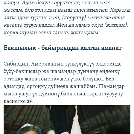
калды. Адам болуп көрүнгөндө, чыгып келе
жатсам, бир топ адам намаз окуп атыптыр. Карасам
алты адам турган экен, (көрүнчү) келип эле ошол
катарга туруп калды. Мен да намаз окуп (жаткам),
коркконуман эстен танып, жыгылдым.
Бакшылык - байыркыдан калган аманат
Сибирдин, Американын түпкүлүктүү элдеринде
бүбү-бакшылар же шамандар дүйнөнү өйдөңкү,
ортоңку жана төмөнкү деп үчкө бөлүшөт. Биз,
адамдар, ортоңку дүйнөдө жашайбыз. Шамандар
мына ушул үч дүйнөнү байланыштырып туруучу
касиетке ээ.