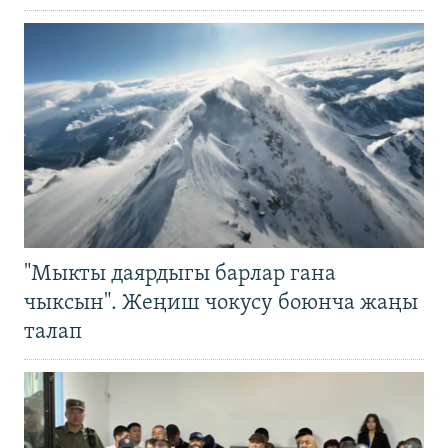
"Мыкты даярдыгы барлар гана
чыксын". Жеңиш чокусу боюнча жаңы
талап