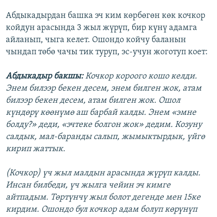
Абдыкадырдан башка эч ким көрбөгөн көк кочкор
койдун арасында 3 жыл жүрүп, бир күнү адамга
айланып, чыга келет. Ошондо койчу баланын
чындап төбө чачы тик туруп, эс-учун жоготуп коет:
Абдыкадыр бакшы:
Кочкор короого кошо келди.
Энем билээр бекен десем, энем билген жок, атам
билээр бекен десем, атам билген жок. Ошол
күндөрү көөнүмө аш барбай калды. Энем «эмне
болду?» деди, «эчтеке болгон жок» дедим. Козуну
салдык, мал-баранды салып, жымыктырдык, үйгө
кирип жаттык.
(Кочкор) үч жыл малдын арасында жүрүп калды.
Инсан билбеди, үч жылга чейин эч кимге
айтпадым. Төртүнчү жыл болот дегенде мен 15ке
кирдим. Ошондо бул кочкор адам болуп көрүнүп