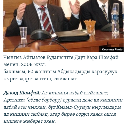
Чынгыз Айтматов Будапештте Даут Кара Шомфай
менен, 2006-жыл.
бакшысы, 60 жаштагы Абдыкадырды карасуулук
кыргыздар ызааттап, сыйлашат:
Давид Шомфай:
Ал кишини аябай сыйлашат,
Артышта (облас борбору) сурасаң деле ал кишинин
аябай аты чыккан, бүт Кызыл-Суунун кыргыздары
ал кишини сыйлап, эгер бирөө ооруп калса ошол
кишиге жиберет экен.