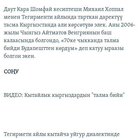
Даут Кара Шомфай кесиптеши Михаил Хоппал
менен Тегирменти айлында тарткан даректүү
тасма Кыргызстанда али көрсөтүлө элек. Аны 2006-
жылы Чынгыз Айтматов Венгриянын баш
калаасында болгондо, «70ке чыкканда талма
бийди Будапешттен көрдүм» деп катуу ыраазы
болгон экен.
СОҢУ
ВИДЕО: Кытайлык кыргыздардын "талма бийи"
Тегирмети айлы кытайча уйгур диалектинде