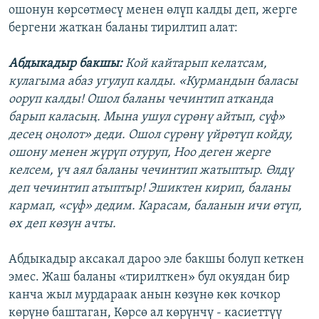
ошонун көрсөтмөсү менен өлүп калды деп, жерге
бергени жаткан баланы тирилтип алат:
Абдыкадыр бакшы:
Кой кайтарып келатсам,
кулагыма абаз угулуп калды. «Курмандын баласы
ооруп калды! Ошол баланы чечинтип атканда
барып каласың. Мына ушул сүрөнү айтып, сүф»
десең оңолот» деди. Ошол сүрөнү үйрөтүп койду,
ошону менен жүрүп отуруп, Ноо деген жерге
келсем, үч аял баланы чечинтип жатыптыр. Өлдү
деп чечинтип атыптыр! Эшиктен кирип, баланы
кармап, «сүф» дедим. Карасам, баланын ичи өтүп,
өх деп көзүн ачты.
Абдыкадыр аксакал дароо эле бакшы болуп кеткен
эмес. Жаш баланы «тирилткен» бул окуядан бир
канча жыл мурдараак анын көзүнө көк кочкор
көрүнө баштаган, Көрсө ал көрүнчү - касиеттүү