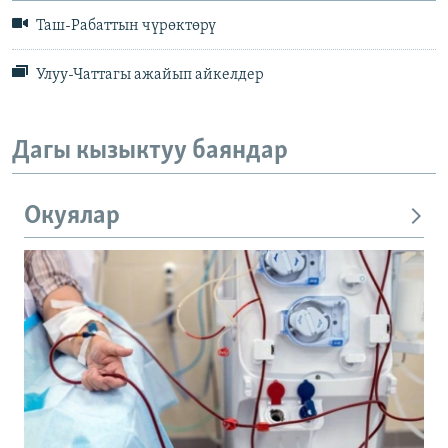
Таш-Рабаттын чүрөктөрү
Улуу-Чаттагы ажайып айкелдер
Дагы кызыктуу баяндар
Окуялар