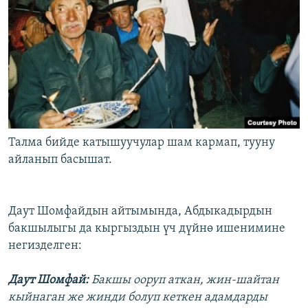
Талма бийде катышуучулар шам кармап, тууну
айланып басышат.
Даут Шомфайдын айтымында, Абдыкадырдын
бакшылыгы да кыргыздын үч дүйнө ишенимине
негизделген:
Даут Шомфай:
Бакшы ооруп аткан, жин-шайтан
кыйнаган же жинди болуп кеткен адамдарды