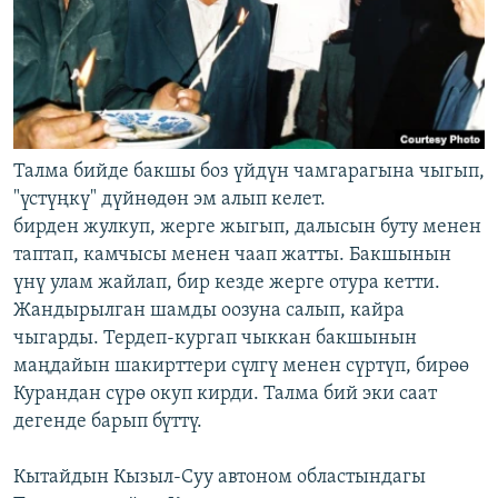
Талма бийде бакшы боз үйдүн чамгарагына чыгып,
"үстүңкү" дүйнөдөн эм алып келет.
бирден жулкуп, жерге жыгып, далысын буту менен
таптап, камчысы менен чаап жатты. Бакшынын
үнү улам жайлап, бир кезде жерге отура кетти.
Жандырылган шамды оозуна салып, кайра
чыгарды. Тердеп-кургап чыккан бакшынын
маңдайын шакирттери сүлгү менен сүртүп, бирөө
Курандан сүрө окуп кирди. Талма бий эки саат
дегенде барып бүттү.
Кытайдын Кызыл-Суу автоном областындагы