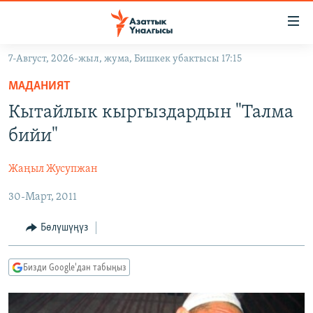
Линктер
Мазмунга
өтүңүз
7-Август, 2026-жыл, жума, Бишкек убактысы 17:15
Навигацияга
ЖАҢЫЛЫКТАР
өтүңүз
МАДАНИЯТ
КЫРГЫЗСТАН
Издөөгө
Кытайлык кыргыздардын "Талма
салыңыз
ДҮЙНӨ
КЫРГЫЗСТАН
бийи"
УКРАИНА
САЯСАТ
ДҮЙНӨ
Жаңыл Жусупжан
АТАЙЫН ИЛИКТӨӨ
ЭКОНОМИКА
БОРБОР АЗИЯ
30-Март, 2011
ТВ ПРОГРАММАЛАР
МАДАНИЯТ
ПОДКАСТ
БҮГҮН АЗАТТЫКТА
Бөлүшүңүз
ӨЗГӨЧӨ ПИКИР
ЭКСПЕРТТЕР ТАЛДАЙТ
Бизди Google'дан табыңыз
БИЗ ЖАНА ДҮЙНӨ
Русский
ДАНИСТЕ