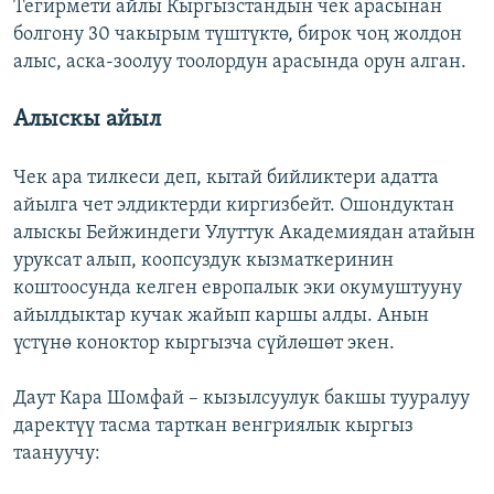
Тегирмети айлы Кыргызстандын чек арасынан
болгону 30 чакырым түштүктө, бирок чоң жолдон
алыс, аска-зоолуу тоолордун арасында орун алган.
Алыскы айыл
Чек ара тилкеси деп, кытай бийликтери адатта
айылга чет элдиктерди киргизбейт. Ошондуктан
алыскы Бейжиндеги Улуттук Академиядан атайын
уруксат алып, коопсуздук кызматкеринин
коштоосунда келген европалык эки окумуштууну
айылдыктар кучак жайып каршы алды. Анын
үстүнө коноктор кыргызча сүйлөшөт экен.
Даут Кара Шомфай – кызылсуулук бакшы тууралуу
даректүү тасма тарткан венгриялык кыргыз
таануучу: