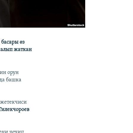
басары өз
 алып жаткан
ин орун
да башка
 жетекчиси
Тилекчороев
ени чечип