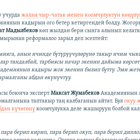
у учурда
жалаң чыр-чатак менен коомчулуктун көңүлү
миянын кадырын ого бетер кетиргендей болду. Жого
ат Мадылбеков
көп жылдан бери сынга алынып келатк
мырынан реформалоо зарыл деп эсептейт:
ияга, анын ичинде бүтүрүүчүлөрүнө такыр ичим чыкп
ар тандалбай, тарбиясы начар экенин дайыма көрсөт
адемиянын кадыры жок экенин билип бүттү. Эми жет
армалганы абдан өкүнүчтүү.
сы боюнча эксперт
Максат Жумабеков
Академиянын 
рмалганына таптакыр таң калбаганын айтат. Бул
окуу 
бдан күчөгөнү
коомчулукка деле жашыруун болбой кал
пара берип кирип, пара берип окуп, пара берип дипло