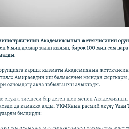
министрлигинин Академиясынын жетекчисинин орун 
н 5 миң доллар талап кылып, бирок 100 миң сом пара
малды.
рупцияга каршы кызматы Академиянын жетекчисин
атилло Амираевдин иш бөлмөсүнөн мындан сырткары 
ри өлчөмдөгү акча табылганын ачыктады.
е окуяга тиешеси бар деген шек менен Академиянын
аевди да камакка алды. УКМКнын расмий өкүлү
Улан 
буларды билдирди:
үнүн кол алдындагы кызматкеринен кызматтык масел