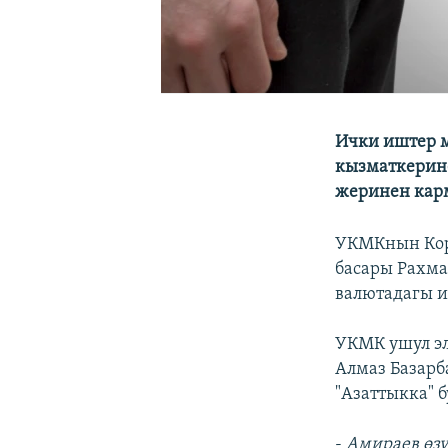
Ички иштер 
кызматкерине
жеринен кар
УКМКнын Кор
басары Рахм
валютадагы и
УКМК ушул эл
Алмаз Базарб
"Азаттыкка" 
-
Амираев өз