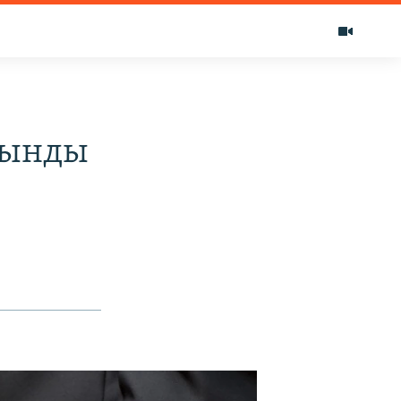
лынды