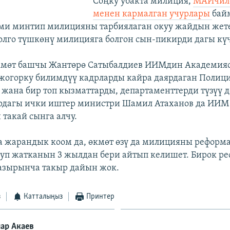
Соңку убакта милиция,
МАИчиле
менен кармалган учурлары
бай
Эми минтип милицияны тарбиялаган окуу жайдын же
олго түшкөнү милицияга болгон сын-пикирди дагы күч
өкмөт башчы Жантөрө Сатыбалдиев ИИМдин Академия
жогорку билимдүү кадрларды кайра даярдаган Полиц
жана бир топ кызматтарды, департаменттерди түзүү 
урдагы ички иштер министри Шамил Атаханов да ИИМ
такай сынга алчу.
 жарандык коом да, өкмөт өзү да милицияны реформа
луп жатканын 3 жылдан бери айтып келишет. Бирок 
зырынча такыр дайын жок.
з
Катталыңыз
Принтер
ар Акаев