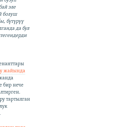
н бузуп
бай эле
й болуш
ы, бүтүрүү
ганда да бул
штегендерди
енанттары
уу жайында
канда
 бир нече
лтирген.
ру тартылган
лук
.