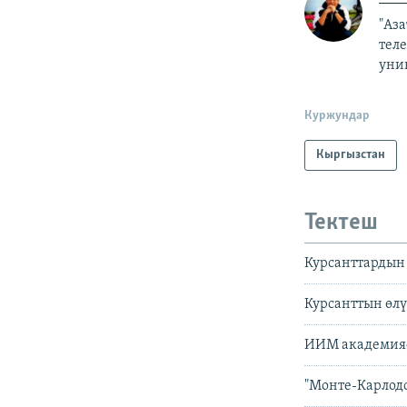
"Аз
тел
уни
Куржундар
Кыргызстан
Тектеш
Курсанттардын
Курсанттын өлү
ИИМ академияс
"Монте-Карлодо