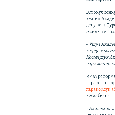
Бул окуя соңк
келген Акаде
депутаты
Тур
жайды түп-та
-
Ушул Академ
жерде мыктыл
Коомчулук Ак
пара менен к
ИИМ реформа
пара алып ка
паракорлук а
Жумабеков:
-
Академияга 