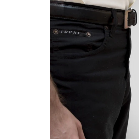
ЭЖЕ-СИҢДИЛЕР
АЗАТТЫК+
ЫҢГАЙСЫЗ СУРООЛОР