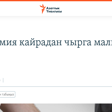
мия кайрадан чырга ма
з
ан табыңыз