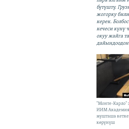
пара алганы 
бүтүштү. Гру
жогорку били
керек. Болбо
кечеси күнү 
окуу жайга т
дайындоодон 
"Монте-Карло" 
ИИМ Академия
мушташа кетк
көрүнүш