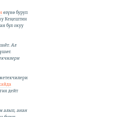
н
өзүнө буруп
рку Кеңештин
ан бул окуу
айт. Ал
үшөт.
екчилери
жетекчилери
жайда
ган дейт
м алып, анан