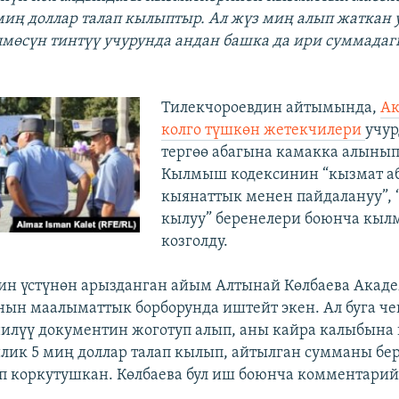
 миң доллар талап кылыптыр. Ал жүз миң алып жаткан 
лмөсүн тинтүү учурунда андан башка да ири суммадаг
Тилекчороевдин айтымында,
А
колго түшкөн жетекчилери
учу
тергөө абагына камакка алынып
Кылмыш кодексинин “кызмат а
кыянаттык менен пайдалануу”, 
кылуу” беренелери боюнча кы
козголду.
ин үстүнөн арызданган айым Алтынай Көлбаева Ака
ын маалыматтык борборунда иштейт экен. Ал буга че
лүү документин жоготуп алып, аны кайра калыбына 
лик 5 миң доллар талап кылып, айтылган сумманы бе
п коркутушкан. Көлбаева бул иш боюнча комментарий