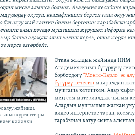
ишке кирип калышты. Окууга келген балдардын баары
зиядан мисал алышса болмок. Академия кесибине кара
мдүүлөрдү окутуп, квалификация берген гана окуу жа
со бул окуу жай кантип билим бергенин карабайсыңарб
чечинип алып көчөдө мушташып жүрүшөт. Реформа кыл
акыр башка адамды алып келиш керек, ошол жерде и
эч нерсе өзгөрбөйт
.
Өткөн жылдын жайында ИИМ
Академиясынын бүтүрүүчү лейт
борбордогу
"Монте-Карло" эс ал
бүтүрүү кечесин
майрамдап жат
мушташа кетишкен. Алар кафеге
миң сом материалдык чыгым ке
Алардын мушташып жаткан учу
эс алуу жайында
видео интернетке тарап, коомчу
сынын курсанттары
тарабынан катуу сынга алынган
енден кийинки