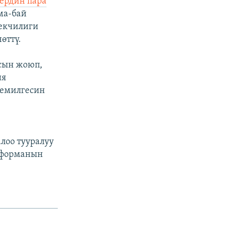
рдин пара
ма-бай
текчилиги
өттү.
сын жоюп,
ия
демилгесин
лоо тууралуу
реформанын