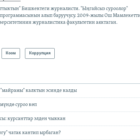
аттыктын" Бишкектеги журналисти. "Ыңгайсыз суроолор"
епрограммасынын алып баруучусу. 2009-жылы Ош Мамлекетт
верситетинин журналистика факультетин аяктаган.
Коом
Коррупция
 "майрамы" калктын эсинде калды
мүндө суроо көп
ы: курсанттар элден чыккан
гу" чатак кантип ырбаган?