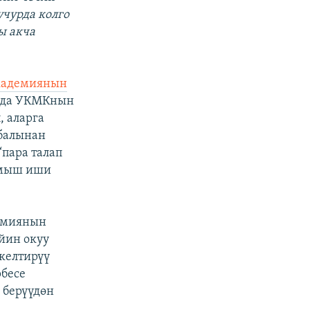
учурда колго
ы акча
кадемиянын
рда УКМКнын
, аларга
балынан
“пара талап
лмыш иши
демиянын
йин окуу
келтирүү
рбесе
 берүүдөн