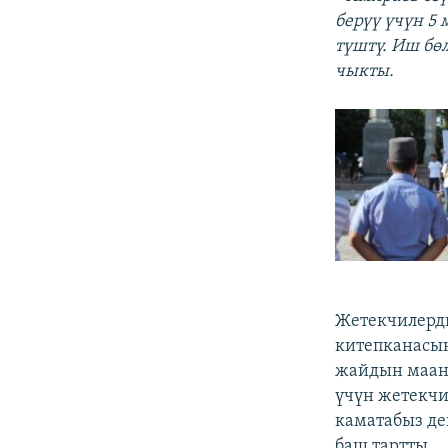
берүү үчүн 5
түштү. Иш бө
чыкты.
Жетекчилерд
китепканасын
жайдын маани
үчүн жетекчи
каматабыз де
баш тартты.