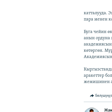
катталууда. 
пара менен к
Буга чейин 
анын ордуна 
академиясын 
көтөргөн. М
Академиясын 
Кыргызстанда
аракеттер бо
жемишинен а
Бөлүшүңү
Жан