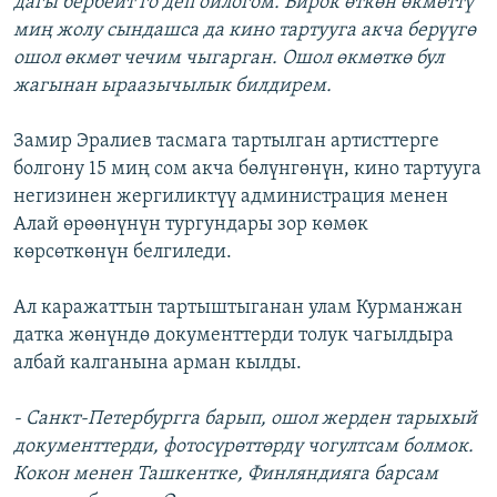
дагы бербейт го деп ойлогом. Бирок өткөн өкмөттү
миң жолу сындашса да кино тартууга акча берүүгө
ошол өкмөт чечим чыгарган. Ошол өкмөткө бул
жагынан ыраазычылык билдирем.
Замир Эралиев тасмага тартылган артисттерге
болгону 15 миң сом акча бөлүнгөнүн, кино тартууга
негизинен жергиликтүү администрация менен
Алай өрөөнүнүн тургундары зор көмөк
көрсөткөнүн белгиледи.
Ал каражаттын тартыштыганан улам Курманжан
датка жөнүндө документтерди толук чагылдыра
албай калганына арман кылды.
- Санкт-Петербургга барып, ошол жерден тарыхый
документтерди, фотосүрөттөрдү чогултсам болмок.
Кокон менен Ташкентке, Финляндияга барсам