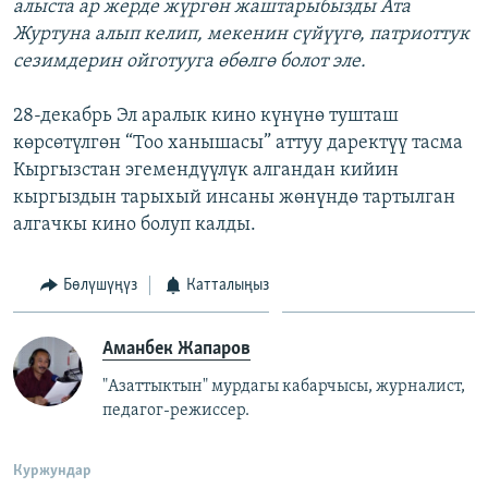
алыста ар жерде жүргөн жаштарыбызды Ата
Журтуна алып келип, мекенин сүйүүгө, патриоттук
сезимдерин ойготууга өбөлгө болот эле.
28-декабрь Эл аралык кино күнүнө тушташ
көрсөтүлгөн “Тоо ханышасы” аттуу даректүү тасма
Кыргызстан эгемендүүлүк алгандан кийин
кыргыздын тарыхый инсаны жөнүндө тартылган
алгачкы кино болуп калды.
Бөлүшүңүз
Катталыңыз
Аманбек Жапаров
"Азаттыктын" мурдагы кабарчысы, журналист,
педагог-режиссер.
Куржундар