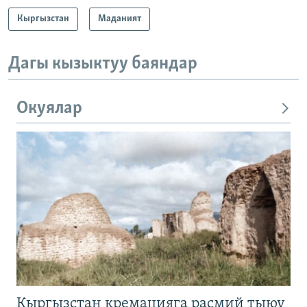
Кыргызстан
Маданият
Дагы кызыктуу баяндар
Окуялар
Кыргызстан кремацияга расмий тыюу