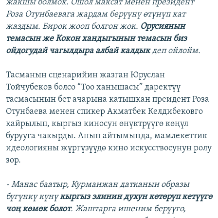
жакшы болмок. Ошол максат менен президент
Роза Отунбаевага жардам берүүнү өтүнүп кат
жаздым. Бирок жооп болгон жок.
Орусиянын
темасын же Кокон хандыгынын темасын биз
ойдогудай чагылдыра албай калдык
деп ойлойм.
Тасманын сценарийин жазган Юруслан
Тойчубеков болсо “Тоо ханышасы” даректүү
тасмасынын бет ачарына катышкан преидент Роза
Отунбаева менен спикер Акматбек Келдибековго
кайрылып, кыргыз киносун өнүктрүүгө көңүл
бурууга чакырды. Анын айтымында, мамлекеттик
идеологияны жүргүзүүдө кино искусствосунун ролу
зор.
- Манас баатыр, Курманжан датканын образы
бүгүнкү күнү
кыргыз элинин духун көтөрүп кетүүгө
чоң көмөк болот
. Жаштарга ишеним берүүгө,