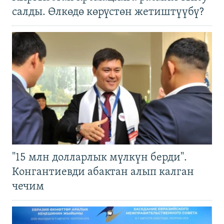
салды. Өлкөдө көрүстөн жетиштүүбү?
"15 млн долларлык мүлкүн берди".
Конгантиевди абактан алып калган
чечим