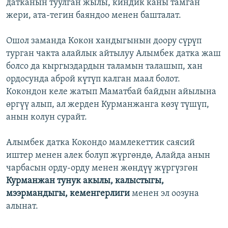
датканын туулган жылы, киндик каны тамган
жери, ата-тегин баяндоо менен башталат.
Ошол заманда Кокон хандыгынын доору сүрүп
турган чакта алайлык айтылуу Алымбек датка жаш
болсо да кыргыздардын таламын талашып, хан
ордосунда аброй күтүп калган маал болот.
Кокондон келе жатып Маматбай байдын айылына
өргүү алып, ал жерден Курманжанга көзү түшүп,
анын колун сурайт.
Алымбек датка Кокондо мамлекеттик саясий
иштер менен алек болуп жүргөндө, Алайда анын
чарбасын орду-орду менен жөндүү жүргүзгөн
Курманжан тунук акылы, калыстыгы,
мээрмандыгы, кеменгерлиги
менен эл оозуна
алынат.