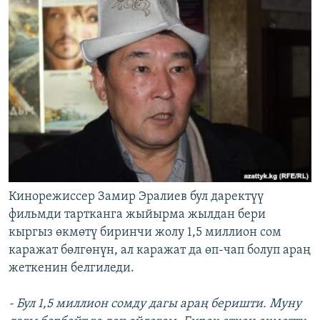
Кинорежиссер Замир Эралиев бул даректүү
фильмди тартканга жыйырма жылдан бери
кыргыз өкмөтү биринчи жолу 1,5 миллион сом
каражат бөлгөнүн, ал каражат да өп-чап болуп араң
жеткенин белгиледи.
- Бул 1,5 миллион сомду дагы араң беришти. Муну