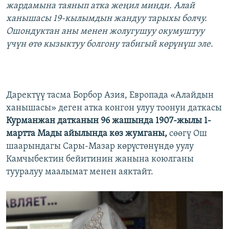
жардамына таянып атка жеңил минди. Алай
ханышасы 19-кылымдын жандуу тарыхы болчу.
Ошондуктан аны менен жолугушуу окумуштуу
үчүн өтө кызыктуу болгону табигый көрүнүш эле.
Даректүү тасма Борбор Азия, Европада «Алайдын
ханышасы» деген атка конгон улуу тоонун даткасы
Курманжан датканын 96 жашында 1907-жылы 1-
мартта Мады айылында көз жумганы,
сөөгү Ош
шаарындагы Сары-Мазар көрүстөнүндө уулу
Камчыбектин бейитинин жанына коюлганы
тууралуу маалымат менен аяктайт.