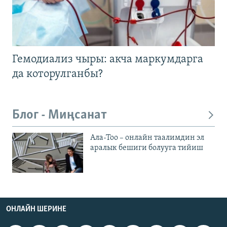
Гемодиализ чыры: акча маркумдарга
да которулганбы?
Блог - Миңсанат
Ала-Тоо – онлайн таалимдин эл
аралык бешиги болууга тийиш
ОНЛАЙН ШЕРИНЕ