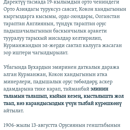
Даректүү тасмада 19-кылымдын орто чениндеги
Орто Азиядагы туруксуз саясат, Кокон хандыгынын
кыргыздарга кысымы, ордо оюндары, Ооганстан
тараптан Англиянын, түндүк тараптан орус
падышачылыгынын баскынчылык аракети
тууралуу тарыхый мисалдар келтирилип,
Курманжандын эл-жерди сактап калууга жасаган
зор иштери чагылдырылат.
Убагында Бухардын эмиринен даткалык даража
алган Курманжан, Кокон хандыгынын атка
минерлери, падышалык орус төбөлдөрү, аскер
адамдарына тике карап, тайманбай
элинин
таламын талашып, кыйын кезең, кысталышта жол
таап, көз карандысыздык үчүн талбай күрөшкөнү
айтылат.
1906-жылы 13-августта Орусиянын генштабынын