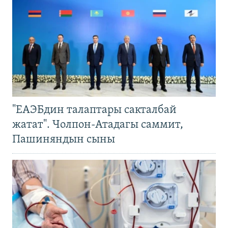
"ЕАЭБдин талаптары сакталбай
жатат". Чолпон-Атадагы саммит,
Пашиняндын сыны