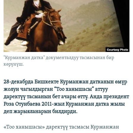
ОНЛАЙН ШЕРИНЕ
ЭЖЕ-СИҢДИЛЕР
АЗАТТЫК+
ЫҢГАЙСЫЗ СУРООЛОР
ЭЕ/АРнун бардык сайттары
"Курманжан датка" документалдуу тасмасынан бир
көрүнүш.
28-декабрда Бишкекте Курманжан датканын өмүр
жолун чагылдырган “Тоо ханышасы” аттуу
даректүү тасманын бет ачары өттү. Анда президент
Роза Отунбаева 2011-жыл Курманжан датка жылы
деп жарыяланарын билдирди.
«Тоо ханышасы» даректүү тасмасы Курманжан