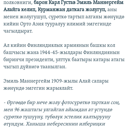
полковниги,
барон Карл Густав Эмиль Маннергейм
Алайга келип, Курманжан даткага жолугуп,
аны
менен жолугушуп, сүрөткө тартып алганы жөнүндө
кийин Орто Азия тууралуу илимий эмгегинде
чагылдырат.
Ал кийин Финляндиялык армиянын башкы кол
башчысы жана 1944-45-жылдары Финляндиянын
биринчи президенти, улттук баатыры катары атагы
чыгып дүйнөгө таанылган.
Эмиль Маннергейм 1909-жылы Алай сапары
жөнүндө эмгегин жарыялайт.
- Өргөөдө бир нече жолу фотосүрөткө тарткан соң,
мен 96 жаштагы улгайган айымдан ат үстүндө
сүрөткө түшүүнү, түбөлүк эстелик калтырууну
өтүндүм. Ханыша небересинин илбериңки