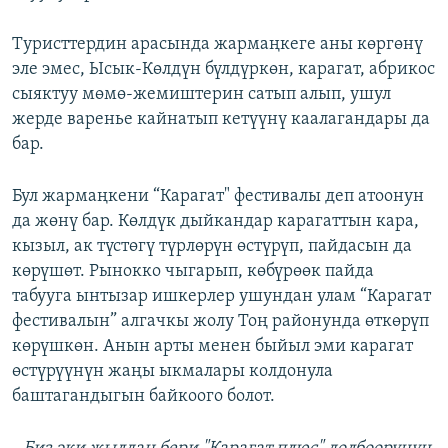
Туристтердин арасында жармаңкеге аны көргөнү
эле эмес, Ысык-Көлдүн бүлдүркөн, карагат, абрикос
сыяктуу мөмө-жемиштерин сатып алып, ушул
жерде варенье кайнатып кетүүнү каалагандары да
бар.
Бул жармаңкени “Карагат" фестивалы деп атоонун
да жөнү бар. Көлдүк дыйкандар карагаттын кара,
кызыл, ак түстөгү түрлөрүн өстүрүп, пайдасын да
көрүшөт. Рынокко чыгарып, көбүрөөк пайда
табууга ынтызар ишкерлер ушундан улам “Карагат
фестивалын” алгачкы жолу Тоң районунда өткөрүп
көрүшкөн. Анын арты менен быйыл эми карагат
өстүрүүнүн жаңы ыкмалары колдонула
баштагандыгын байкоого болот.