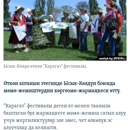
ОНЛАЙН ШЕРИНЕ
ЭЖЕ-СИҢДИЛЕР
АЗАТТЫК+
ЫҢГАЙСЫЗ СУРООЛОР
ЭЕ/АРнун бардык сайттары
Ысык-Көлдө өткөн "Карагат" фестивалы.
Өткөн аптанын этегинде Ысык-Көлдүн боюнда
мөмө-жемиштердин көргөзмө-жармаңкеси өттү.
“Карагат" фестивалы деген ат менен тааныла
баштаган бул жармаңкеге мөмө-жемиш сатып алуу
үчүн жергиликтүүлөр эле эмес, чет өлкөлүк эс
алуучулар да келишти.