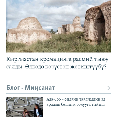
Кыргызстан кремацияга расмий тыюу
салды. Өлкөдө көрүстөн жетиштүүбү?
Блог - Миңсанат
Ала-Тоо – онлайн таалимдин эл
аралык бешиги болууга тийиш