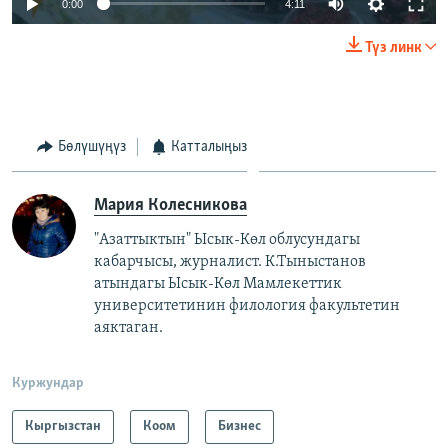
0:00
4:11
Түз линк
Бөлүшүңүз
Катталыңыз
Мария Колесникова
"Азаттыктын" Ысык-Көл облусундагы
кабарчысы, журналист. К.Тыныстанов
атындагы Ысык-Көл Мамлекеттик
университетинин филология факультетин
аяктаган.
Куржундар
Кыргызстан
Коом
Бизнес