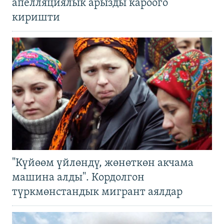
апелляциялык арызды кароого
киришти
"Күйөөм үйлөндү, жөнөткөн акчама
машина алды". Кордолгон
түркмөнстандык мигрант аялдар