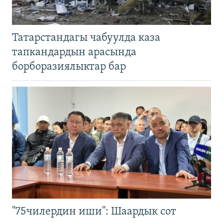
Татарстандагы чабуулда каза
тапкандардын арасында
борборазиялыктар бар
"75чилердин иши": Шаардык сот