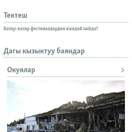
Тектеш
Катар-катар фестивалдардан кандай пайда?
Дагы кызыктуу баяндар
Окуялар