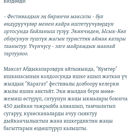
көздөөдө:
- Фестивалдын эң биринчи максаты - бул
өндүрүүчүлөр менен кайра иштетүүчүлөрдүн
ортосунда байланыш түзүү. Экинчиден, Ысык-Көл
облусунун түштүк жагын туристтик аймак катары
таанытуу. Үчүнчүсү - элге майрамдык маанай
тартуулоо.
Максат Абдыкапаровдун айтымында, "Кумтөр"
ишканасынын колдоосунда ишке ашып жаткан үч
жылдык "Карагат" фестивалы долбоору келерки
жылы ишин аяктайт. Эки жылдан бери мөмө-
жемиш өстүрүп, сатуунун жаңы ыкмалары боюнча
450 дыйкан тажрыйба алмашып, тамчылатып
сугаруу, күнөсканаларды ачуу сыяктуу
дыйканчылыктын жана ишкердиктин жаңы
багыттарын өздөштүрүп калышты.