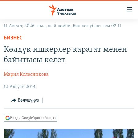
Линктер
Мазмунга
өтүңүз
11-Август, 2026-жыл, шейшемби, Бишкек убактысы 02:11
Навигацияга
ЖАҢЫЛЫКТАР
өтүңүз
БИЗНЕС
КЫРГЫЗСТАН
Издөөгө
Көлдүк ишкерлер карагат менен
салыңыз
ДҮЙНӨ
КЫРГЫЗСТАН
байыгысы келет
УКРАИНА
САЯСАТ
ДҮЙНӨ
Мария Колесникова
АТАЙЫН ИЛИКТӨӨ
ЭКОНОМИКА
БОРБОР АЗИЯ
12-Август, 2014
ТВ ПРОГРАММАЛАР
МАДАНИЯТ
ПОДКАСТ
БҮГҮН АЗАТТЫКТА
Бөлүшүңүз
ӨЗГӨЧӨ ПИКИР
ЭКСПЕРТТЕР ТАЛДАЙТ
Бизди Google'дан табыңыз
БИЗ ЖАНА ДҮЙНӨ
Русский
ДАНИСТЕ