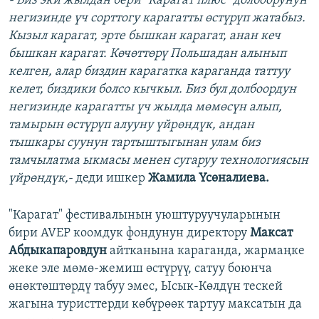
- Биз эки жылдан бери "Карагат плюс" долбоорунун
негизинде үч сорттогу карагатты өстүрүп жатабыз.
Кызыл карагат, эрте бышкан карагат, анан кеч
бышкан карагат. Көчөттөрү Польшадан алынып
келген, алар биздин карагатка караганда таттуу
келет, биздики болсо кычкыл. Биз бул долбоордун
негизинде карагатты үч жылда мөмөсүн алып,
тамырын өстүрүп алууну үйрөндүк, андан
тышкары суунун тартыштыгынан улам биз
тамчылатма ыкмасы менен сугаруу технологиясын
үйрөндүк,-
деди ишкер
Жамила Үсөналиева.
"Карагат" фестивалынын уюштуруучуларынын
бири AVEP коомдук фондунун директору
Максат
Абдыкапаровдун
айтканына караганда, жармаңке
жеке эле мөмө-жемиш өстүрүү, сатуу боюнча
өнөктөштөрдү табуу эмес, Ысык-Көлдүн тескей
жагына туристтерди көбүрөөк тартуу максатын да