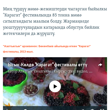
Миң түрдүү мөмө-жемиштерди чыгарган быйылкы
"Карагат" фестивалында 85 тонна мөмө
сатылгандыгы маалым болду. Жармаңкеде
уюштуруучулардын катарында облустук бийлик
жетекчилери да жүрүштү.
"Азаттыктын" архивинен: Бөкөнбаев айылында өткөн "Карагат"
фестивалы, 2013-жыл.
Ысык-Көлдө "Карагат" фестивалы өттү
автор
Азаттык Үналгысы | Кыргызстан: видео, фото, кабарлар
No media source currently available